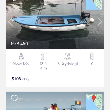
M/B 450
Motor båd
13 ft
6 Krydstogt
0
4 m
$
103
/dag