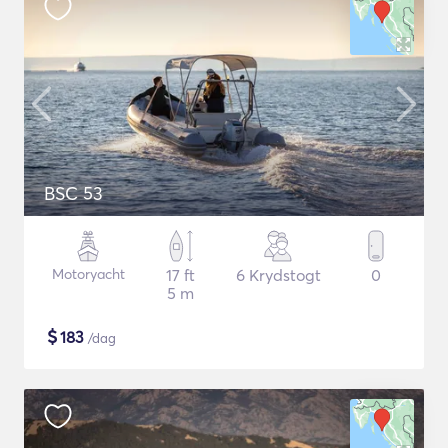
BSC 53
Motoryacht
17 ft
6 Krydstogt
0
5 m
$
183
/dag