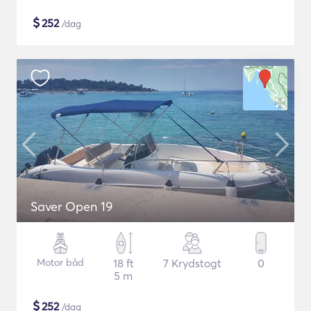
$
252
/dag
Saver Open 19
Motor båd
18 ft
7 Krydstogt
0
5 m
$
252
/dag