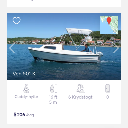
Ven 501 K
Cuddy-hytte
16 ft
6 Krydstogt
0
5 m
$
206
/dag