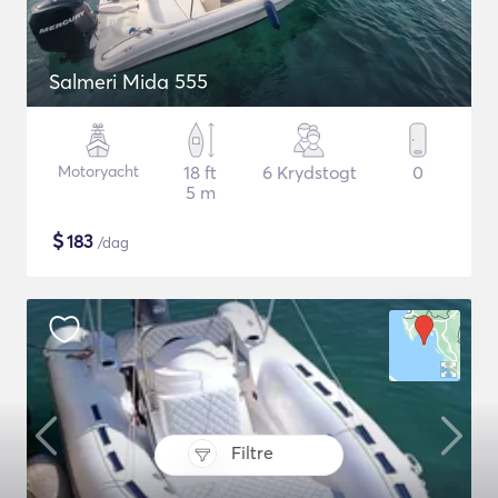
Salmeri Mida 555
Motoryacht
18 ft
6 Krydstogt
0
5 m
$
183
/dag
Filtre