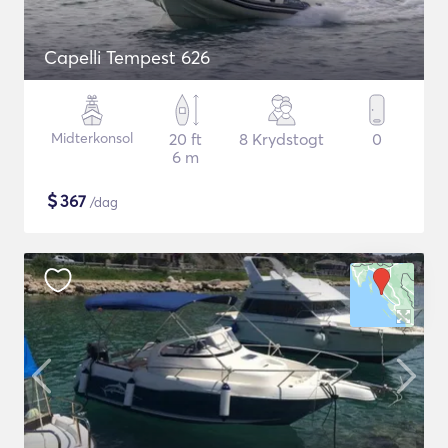
Capelli Tempest 626
Midterkonsol
20 ft
8 Krydstogt
0
6 m
$
367
/dag