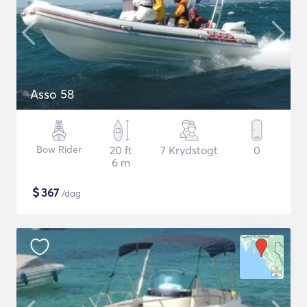
Asso 58
Bow Rider
20 ft
7 Krydstogt
0
6 m
$
367
/dag