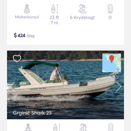
Midterkonsol
23 ft
6 Krydstogt
0
7 m
$
424
/dag
Grginič Shark 23