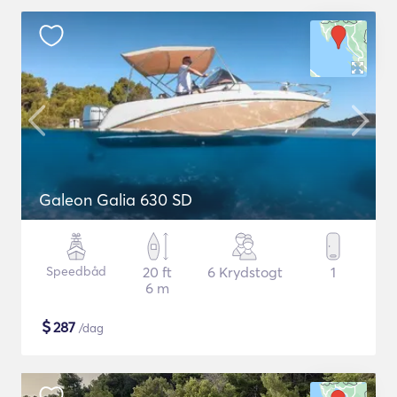
Galeon Galia 630 SD
Speedbåd
20 ft
6 Krydstogt
1
6 m
$
287
/dag