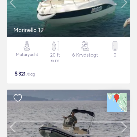
Marinello 19
Motoryacht
20 ft
6 Krydstogt
0
6 m
$
321
/dag