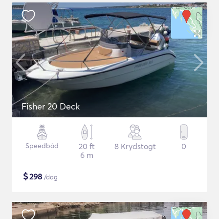
Fisher 20 Deck
Speedbåd
20 ft
8 Krydstogt
0
6 m
$
298
/dag