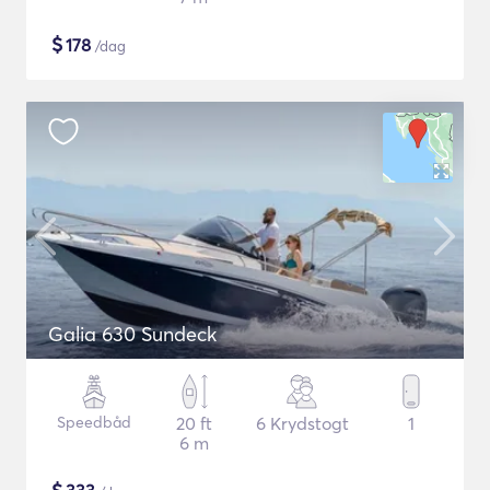
$
178
/dag
Galia 630 Sundeck
Speedbåd
20 ft
6 Krydstogt
1
6 m