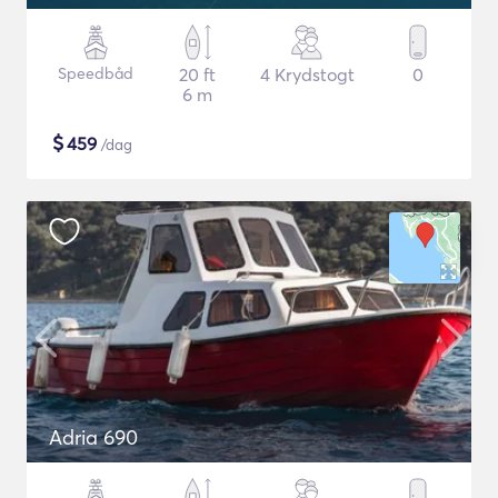
Speedbåd
20 ft
4 Krydstogt
0
6 m
$
459
/dag
Adria 690