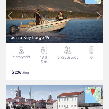
Sessa Key Largo 19
Motoryacht
18 ft
6 Krydstogt
0
5 m
$
206
/dag