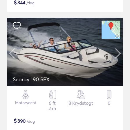
$
344
/dag
Searay 190 SPX
Motoryacht
6 ft
8 Krydstogt
0
2 m
$
390
/dag