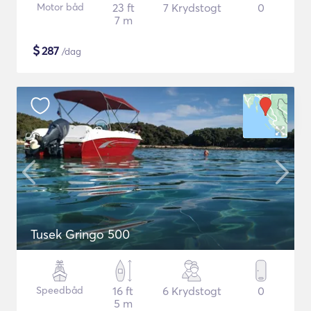
Motor båd
23 ft
7 Krydstogt
0
7 m
$
287
/dag
Tusek Gringo 500
Speedbåd
16 ft
6 Krydstogt
0
5 m