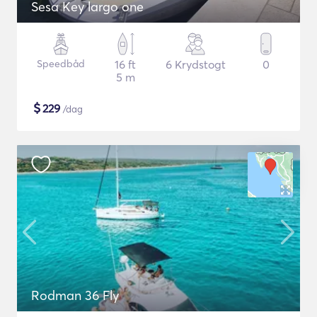
Sesa Key largo one
Speedbåd
16 ft
6 Krydstogt
0
5 m
$
229
/dag
Rodman 36 Fly