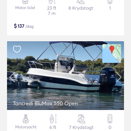
Motor båd
23 ft
8 Krydstogt
1
7 m
$
137
/dag
Tancredi BluMax 550 Open
Motoryacht
6 ft
7 Krydstogt
0