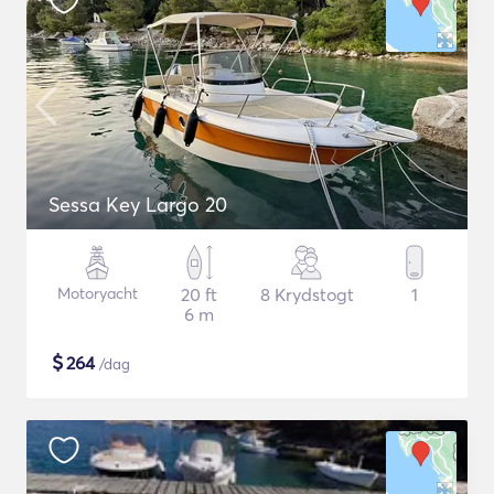
Sessa Key Largo 20
Motoryacht
20 ft
8 Krydstogt
1
6 m
$
264
/dag