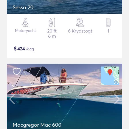
Sessa 20
Motoryacht
20 ft
6 Krydstogt
1
6 m
$
424
/dag
Macgregor Mac 600