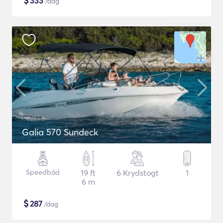
$
333
/dag
Galia 570 Sundeck
Speedbåd
19 ft
6 Krydstogt
1
6 m
$
287
/dag