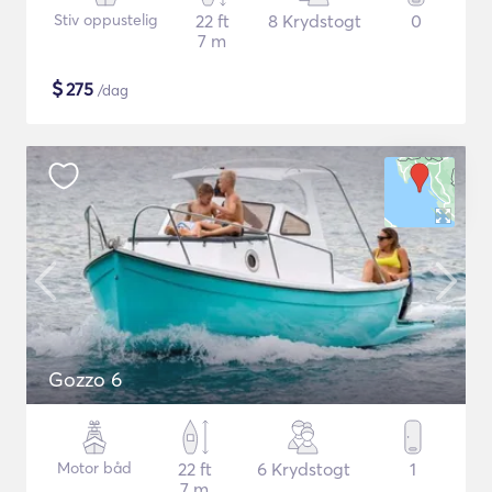
Stiv oppustelig
22 ft
8 Krydstogt
0
7 m
$
275
/dag
Gozzo 6
Motor båd
22 ft
6 Krydstogt
1
7 m