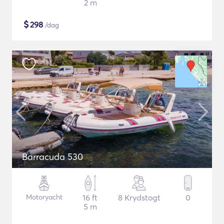
2 m
$
298
/dag
Barracuda 530
Motoryacht
16 ft
8 Krydstogt
0
5 m