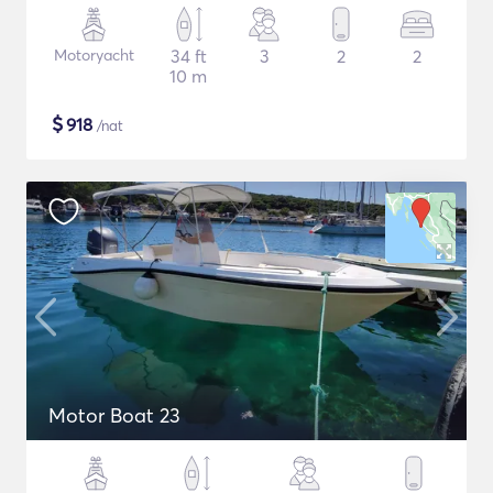
Motoryacht
34 ft
3
2
2
10 m
$
918
/nat
Motor Boat 23