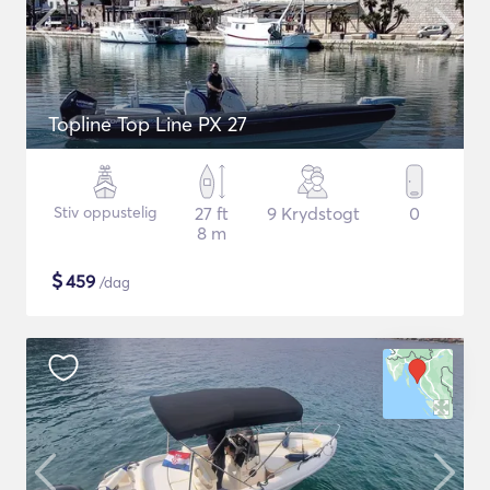
Topline Top Line PX 27
Stiv oppustelig
27 ft
9 Krydstogt
0
8 m
$
459
/dag