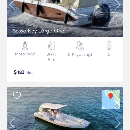
Sessa Key Largo One
Motor båd
20 ft
5 Krydstogt
0
6 m
$
183
/dag