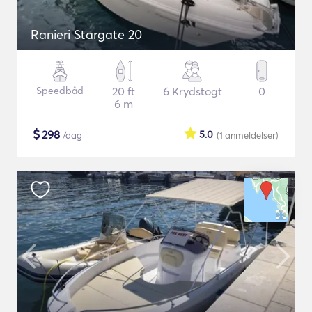
Ranieri Stargate 20
Speedbåd
20 ft
6 Krydstogt
0
6 m
$
298
5.0
/dag
(1
anmeldelser
)