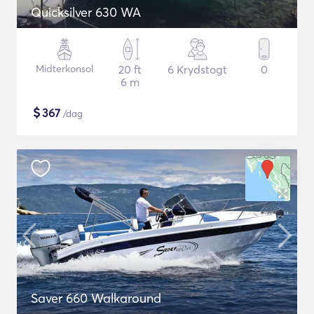
Quicksilver 630 WA
Midterkonsol
20 ft
6 Krydstogt
0
6 m
$
367
/dag
Saver 660 Walkaround