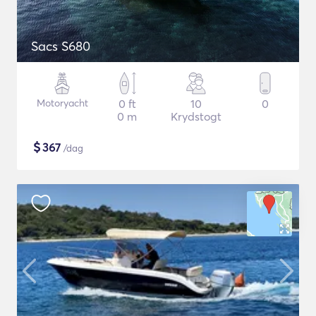
Sacs S680
Motoryacht
0 ft
10
0
0 m
Krydstogt
$
367
/dag