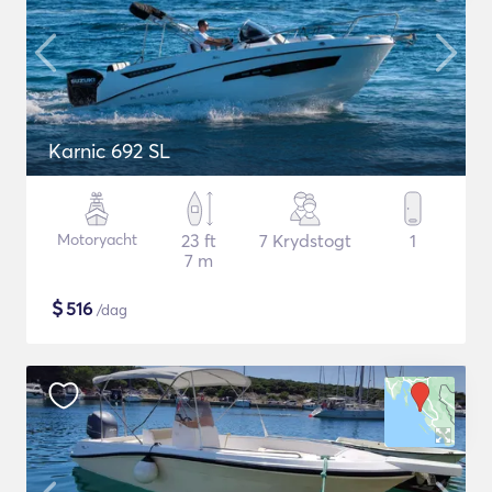
Karnic 692 SL
Motoryacht
23 ft
7 Krydstogt
1
7 m
$
516
/dag