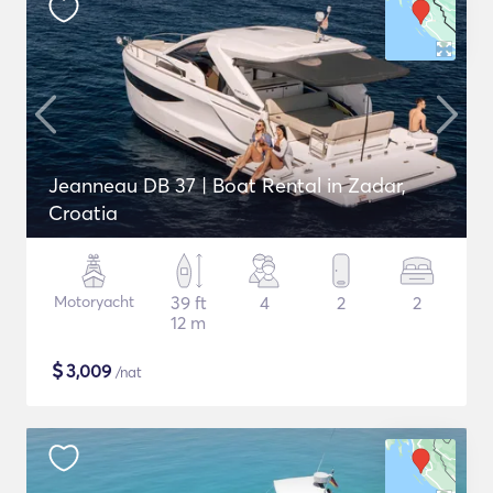
Jeanneau DB 37 | Boat Rental in Zadar,
Croatia
Motoryacht
39 ft
4
2
2
12 m
$
3,009
/nat