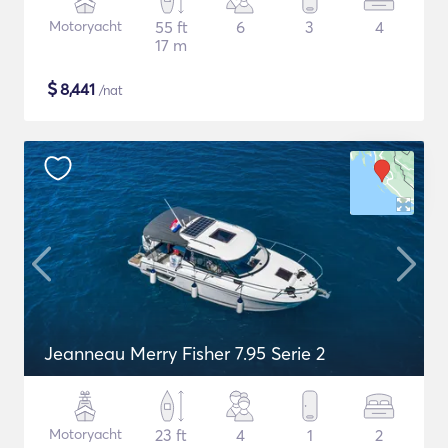
Motoryacht
55 ft
6
3
4
17 m
$
8,441
/nat
Jeanneau Merry Fisher 7.95 Serie 2
Motoryacht
23 ft
4
1
2