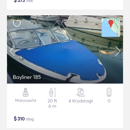
$
373
/nat
Bayliner 185
Motoryacht
20 ft
4 Krydstogt
0
6 m
$
310
/dag