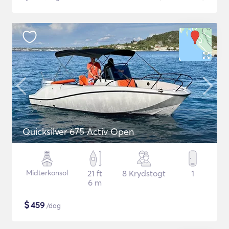
Quicksilver 675 Activ Open
Midterkonsol
21 ft
8 Krydstogt
1
6 m
$
459
/dag