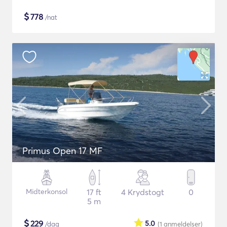
$
778
/nat
Primus Open 17 MF
Midterkonsol
17 ft
4 Krydstogt
0
5 m
$
229
5.0
/dag
(1
anmeldelser
)