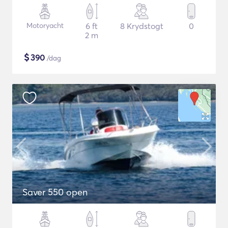
Motoryacht
6 ft
8 Krydstogt
0
2 m
$
390
/dag
Saver 550 open