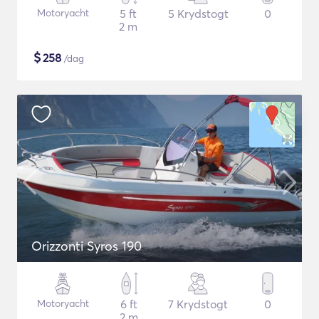
Motoryacht
5 ft
5 Krydstogt
0
2 m
$
258
/dag
Orizzonti Syros 190
Motoryacht
6 ft
7 Krydstogt
0
2 m