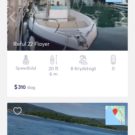
Reful 22 Flayer
Speedbåd
20 ft
8 Krydstogt
0
6 m
$
310
/dag