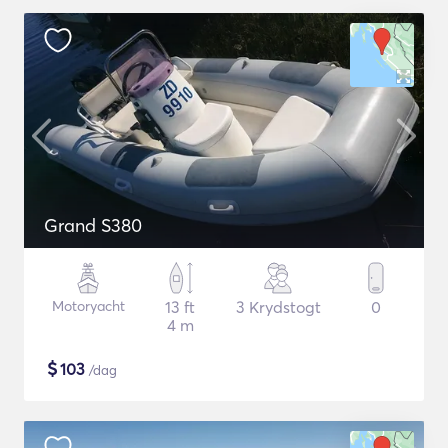
Grand S380
Motoryacht
13 ft
3 Krydstogt
0
4 m
$
103
/dag