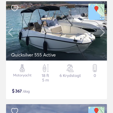
Quicksilver 555 Active
Motoryacht
18 ft
6 Krydstogt
0
5 m
$
367
/dag