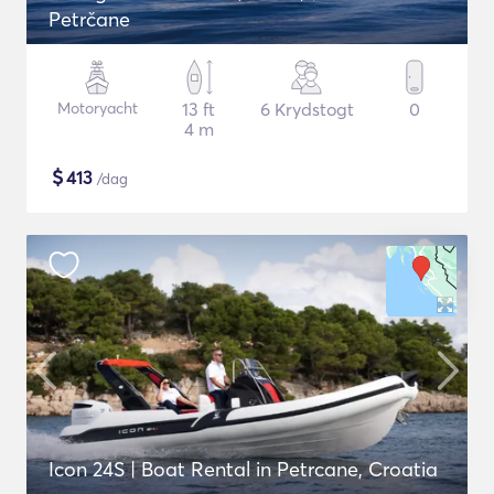
Petrčane
Motoryacht
13 ft
6 Krydstogt
0
4 m
$
413
/dag
Icon 24S | Boat Rental in Petrcane, Croatia