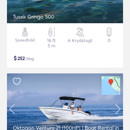
Tusek Gringo 500
Speedbåd
16 ft
6 Krydstogt
0
5 m
$
252
/dag
Oktogon Venturo 21 (100HP) | Boat Rental in