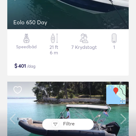
Eolo 650 Day
Speedbåd
21 ft
7 Krydstogt
1
6 m
$
401
/dag
Filtre