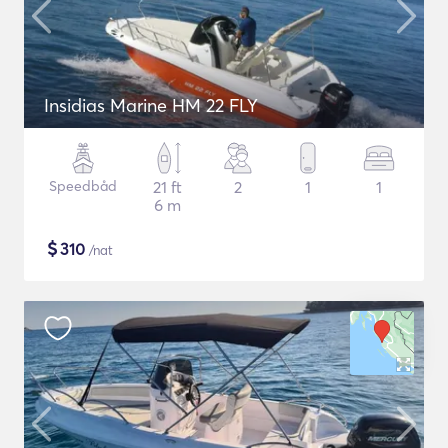
Insidias Marine HM 22 FLY
Speedbåd
21 ft
2
1
1
6 m
$
310
/nat