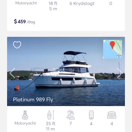
Motoryacht
18 ft
6 Krydstogt
0
5 m
$
459
/dag
Platinum 989 Fly
Motoryacht
35 ft
7
4
4
11 m