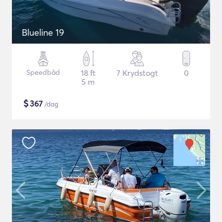
Blueline 19
Speedbåd
18 ft
7 Krydstogt
0
5 m
$
367
/dag