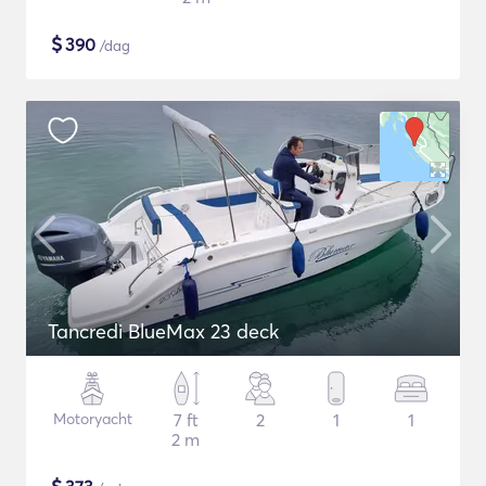
$
390
/dag
Tancredi BlueMax 23 deck
Motoryacht
7 ft
2
1
1
2 m