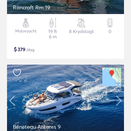
Rancraft Rm 19
Motoryacht
19 ft
8 Krydstogt
0
6 m
$
379
/dag
Beneteau Antares 9