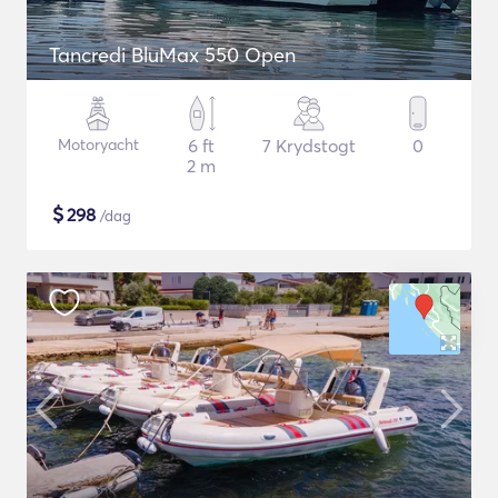
Tancredi BluMax 550 Open
Motoryacht
6 ft
7 Krydstogt
0
2 m
$
298
/dag