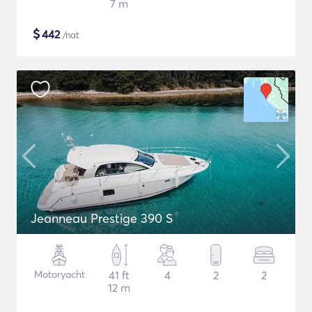
7 m
$
442
/nat
Jeanneau Prestige 390 S
Motoryacht
41 ft
4
2
2
12 m