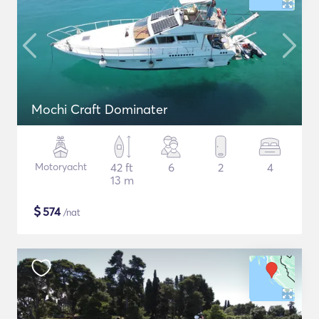
Mochi Craft Dominater
Motoryacht
42 ft
6
2
4
13 m
$
574
/nat