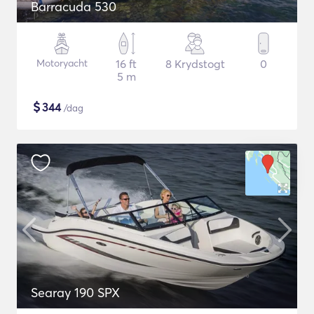
Barracuda 530
Motoryacht
16 ft
8 Krydstogt
0
5 m
$
344
/dag
Searay 190 SPX