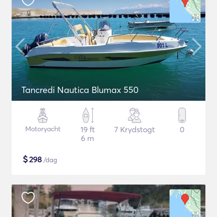
Tancredi Nautica Blumax 550
Motoryacht
19 ft
7 Krydstogt
0
6 m
$
298
/dag