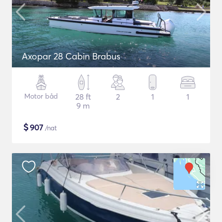
Axopar 28 Cabin Brabus
Motor båd
28 ft
2
1
1
9 m
$
907
/nat