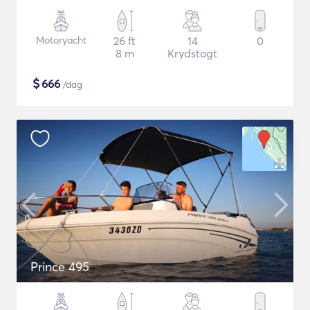
Motoryacht
26 ft
14
0
8 m
Krydstogt
$
666
/dag
Prince 495