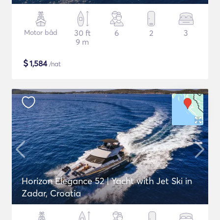
Motor båd
30 ft
6
2
3
9 m
$
1,584
/nat
Horizon Elegance 52 | Yacht with Jet Ski in
Zadar, Croatia