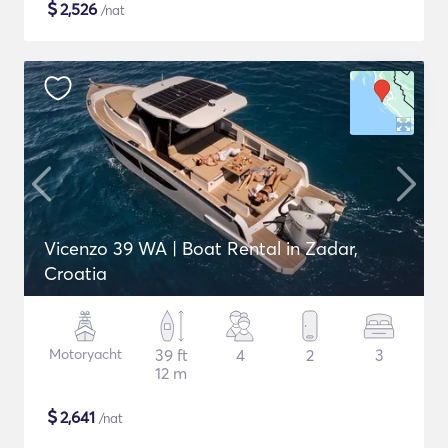
$
2,526
/nat
Vicenzo 39 WA | Boat Rental in Zadar,
Croatia
Motoryacht
39 ft
4
2
3
12 m
$
2,641
/nat