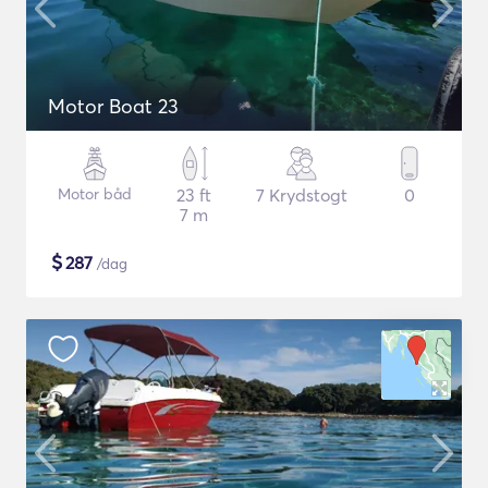
Motor Boat 23
Motor båd
23 ft
7 Krydstogt
0
7 m
$
287
/dag