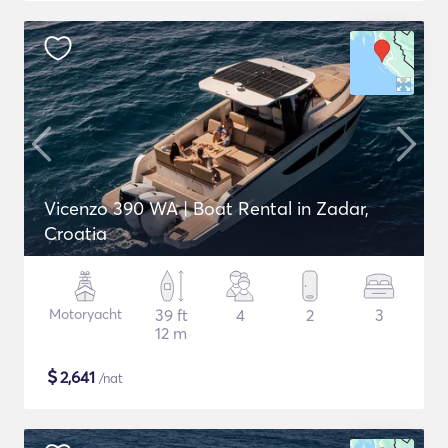
Vicenzo 390 WA | Boat Rental in Zadar,
Croatia
Motoryacht
39 ft
4
2
3
12 m
$
2,641
/nat