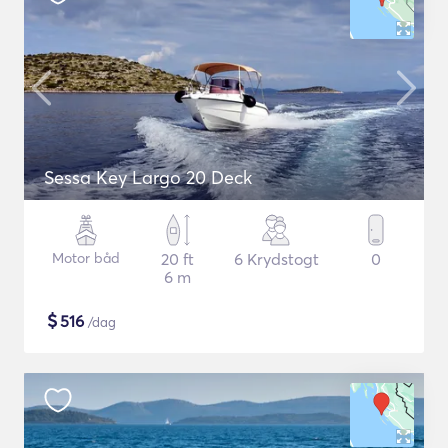
Sessa Key Largo 20 Deck
Motor båd
20 ft
6 Krydstogt
0
6 m
$
516
/dag