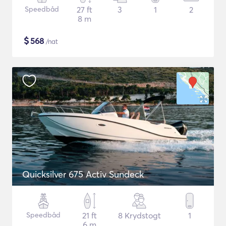
Speedbåd
27 ft
3
1
2
8 m
$
568
/nat
Quicksilver 675 Activ Sundeck
Speedbåd
21 ft
8 Krydstogt
1
6 m