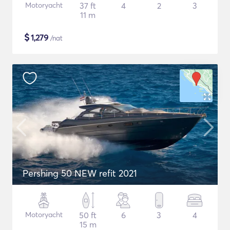
Motoryacht
37 ft
4
2
3
11 m
$
1,279
/nat
Pershing 50 NEW refit 2021
Motoryacht
50 ft
6
3
4
15 m