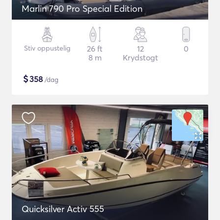
Marlin 790 Pro Special Edition
Stiv oppustelig
26 ft
12
0
8 m
Krydstogt
$
358
/dag
Quicksilver Activ 555