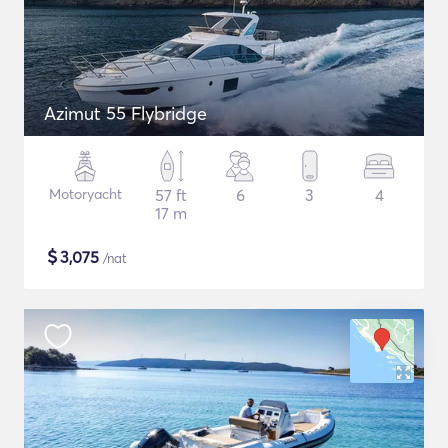
Azimut 55 Flybridge
Motoryacht
57 ft
6
3
4
17 m
$
3,075
/nat