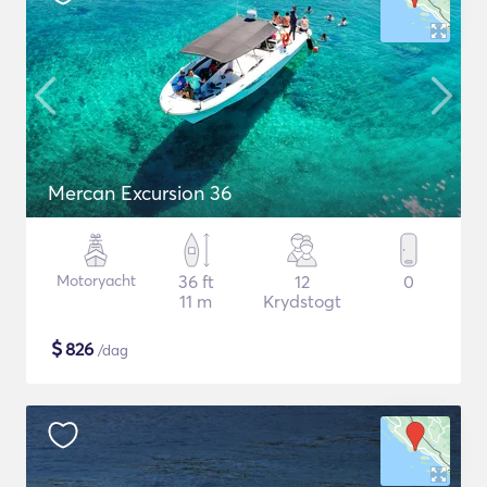
Mercan Excursion 36
Motoryacht
36 ft
12
0
11 m
Krydstogt
$
826
/dag