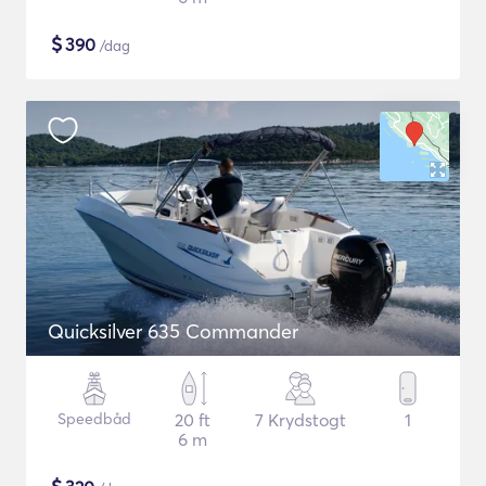
$
390
/dag
Quicksilver 635 Commander
Speedbåd
20 ft
7 Krydstogt
1
6 m