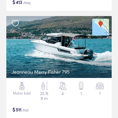
$
413
/dag
Jeanneau Merry Fisher 795
Motor båd
25 ft
4
1
1
8 m
$
511
/nat