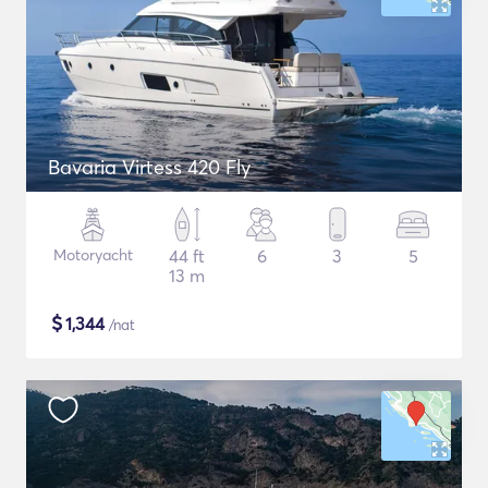
Bavaria Virtess 420 Fly
Motoryacht
44 ft
6
3
5
13 m
$
1,344
/nat