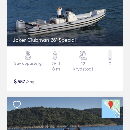
Joker Clubman 26' Special
Stiv oppustelig
26 ft
12
0
8 m
Krydstogt
$
557
/dag