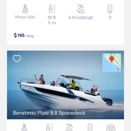
Motor båd
18 ft
6 Krydstogt
0
5 m
$
195
/dag
Beneteau Flyer 8.8 Spacedeck