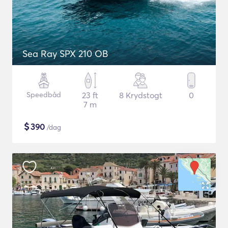
Sea Ray SPX 210 OB
Speedbåd
23 ft
8 Krydstogt
0
7 m
$
390
/dag