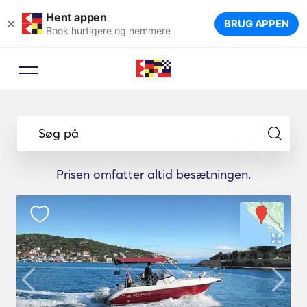
Hent appen
×
BRUG APPEN
Book hurtigere og nemmere
Booking rådgiver
Lad en rejseekspert foreslå de
Søg på
ideelle lystbåde til din rejse.
Prisen omfatter altid besætningen.