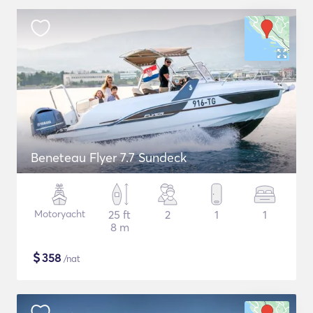
Beneteau Flyer 7.7 Sundeck
Motoryacht
25 ft
2
1
1
8 m
$
358
/nat