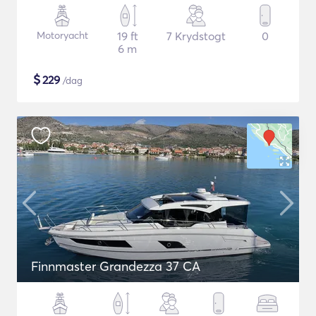
Motoryacht
19 ft
7 Krydstogt
0
6 m
$
229
/dag
Finnmaster Grandezza 37 CA