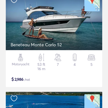
Beneteau Monte Carlo 52
Motoryacht
53 ft
7
4
5
16 m
$
2,986
/nat