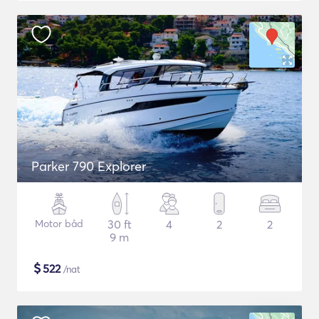
Parker 790 Explorer
Motor båd
30 ft
4
2
2
9 m
$
522
/nat