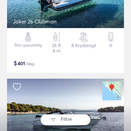
Joker 26 Clubman
Stiv oppustelig
26 ft
8 Krydstogt
0
8 m
$
401
/dag
Filtre