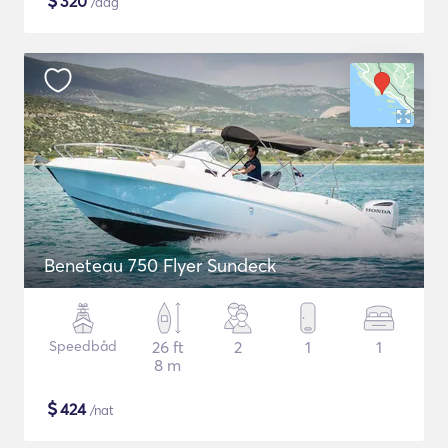
$
320
/dag
Beneteau 750 Flyer Sundeck
Speedbåd
26 ft
2
1
1
8 m
$
424
/nat