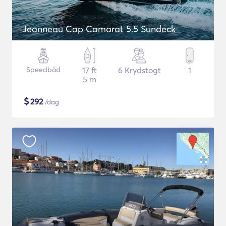
Jeanneau Cap Camarat 5.5 Sundeck
Speedbåd
17 ft
6 Krydstogt
1
5 m
$
292
/dag