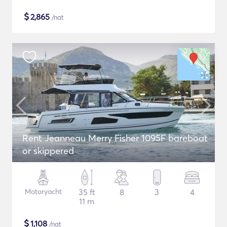
$
2,865
/nat
Rent Jeanneau Merry Fisher 1095F bareboat
or skippered
Motoryacht
35 ft
8
3
4
11 m
$
1,108
/nat