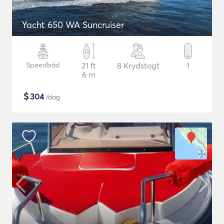
Yacht 650 WA Suncruiser
Speedbåd
21 ft
8 Krydstogt
1
6 m
$
304
/dag