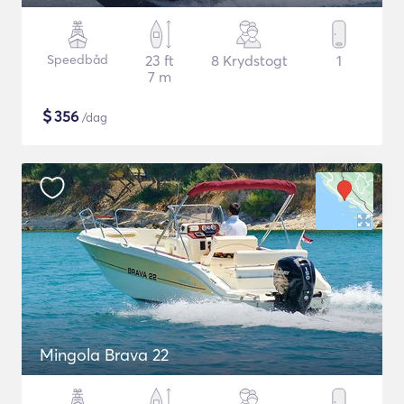
Speedbåd
23 ft
8 Krydstogt
1
7 m
$
356
/dag
Mingola Brava 22