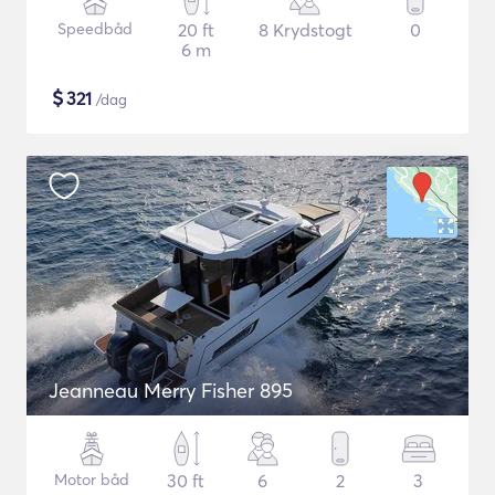
Speedbåd
20 ft
8 Krydstogt
0
6 m
$
321
/dag
Jeanneau Merry Fisher 895
Motor båd
30 ft
6
2
3