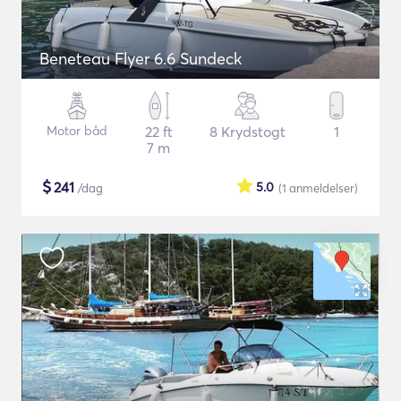
Beneteau Flyer 6.6 Sundeck
Motor båd
22 ft
8 Krydstogt
1
7 m
$
241
5.0
/dag
(1
anmeldelser
)