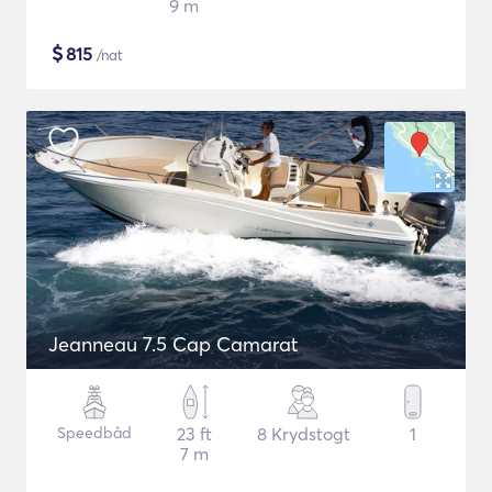
9 m
$
815
/nat
Jeanneau 7.5 Cap Camarat
Speedbåd
23 ft
8 Krydstogt
1
7 m