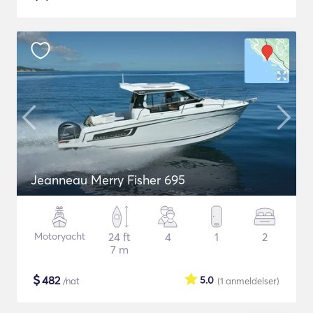
Jeanneau Merry Fisher 695
Motoryacht
24 ft
4
1
2
7 m
$
482
5.0
/nat
(1
anmeldelser
)