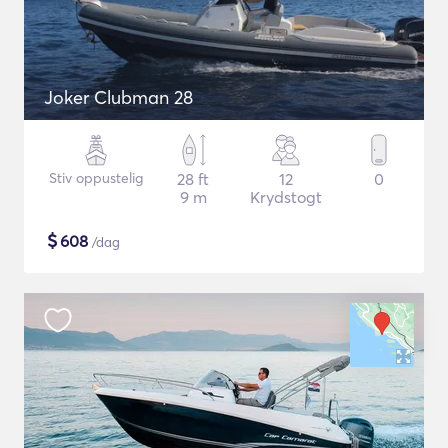
Joker Clubman 28
Stiv oppustelig
28 ft
12
0
9 m
Krydstogt
$
608
/dag