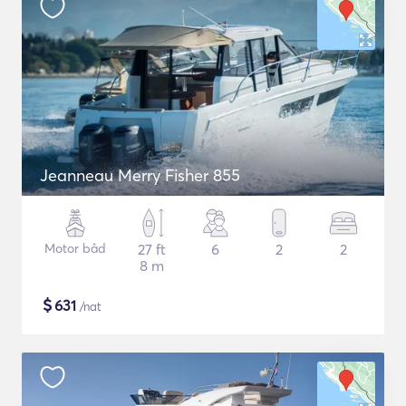
Jeanneau Merry Fisher 855
Motor båd
27 ft
6
2
2
8 m
$
631
/nat