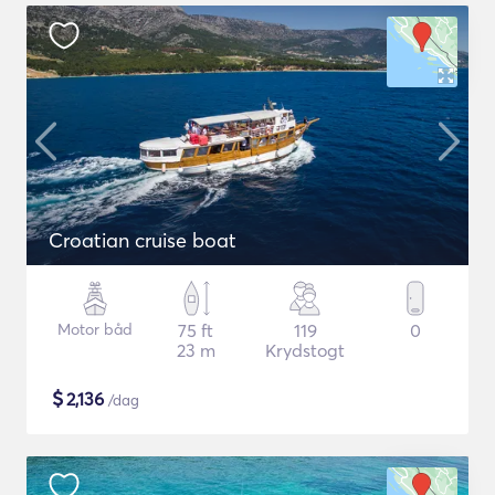
Croatian cruise boat
Motor båd
75 ft
119
0
23 m
Krydstogt
$
2,136
/dag