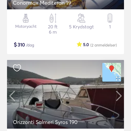
Conormax Mediteran 19
Motoryacht
20 ft
5 Krydstogt
1
6 m
$
310
5.0
/dag
(2
anmeldelser
)
Orizzonti Salmeri Syros 190