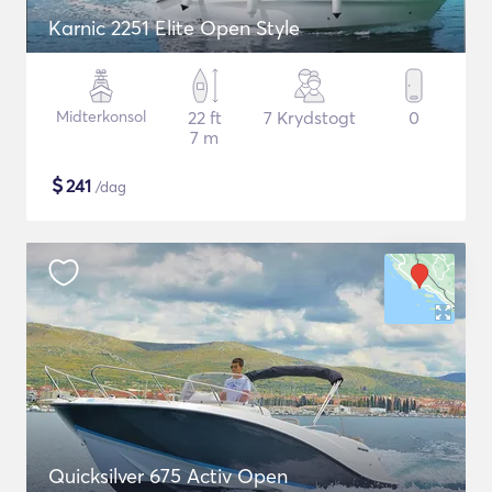
Karnic 2251 Elite Open Style
Midterkonsol
22 ft
7 Krydstogt
0
7 m
$
241
/dag
Quicksilver 675 Activ Open