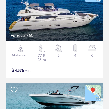
Ferretti 760
Motoryacht
77 ft
8
4
6
23 m
$
4,576
/nat