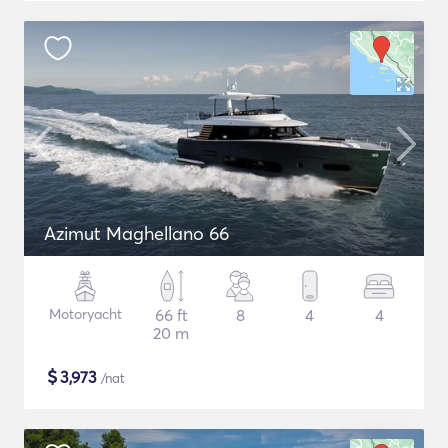
Azimut Maghellano 66
Motoryacht
66 ft
8
4
4
20 m
$
3,973
/nat