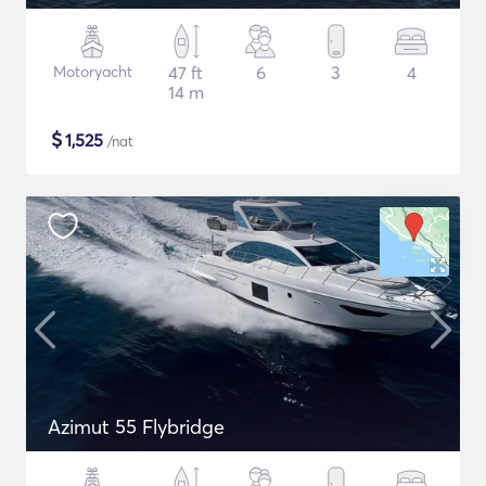
Motoryacht
47 ft
6
3
4
14 m
$
1,525
/nat
Azimut 55 Flybridge