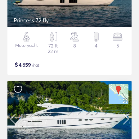
Princess 72 fly
Motoryacht
72 ft
8
4
5
22 m
$
4,659
/nat