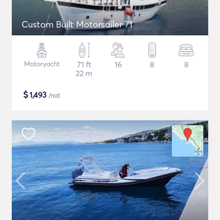
Custom Built Motorsailer 71
Motoryacht
71 ft
16
8
8
22 m
$
1,493
/nat