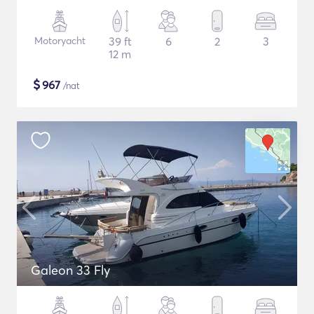
Motoryacht
39 ft
6
2
3
12 m
$
967
/nat
Galeon 33 Fly