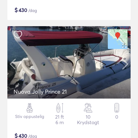
$
430
/dag
Nuova Jolly Prince 21
Stiv oppustelig
21 ft
10
0
6 m
Krydstogt
$
430
/dag