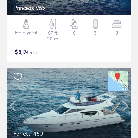
Princess V65
Motoryacht
67 ft
6
3
3
20 m
$
3,174
/nat
Ferretti 460