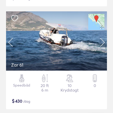
Zar 61
Speedbåd
20 ft
10
0
6 m
Krydstogt
$
430
/dag