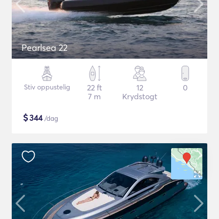
Pearlsea 22
Stiv oppustelig
22 ft
12
0
7 m
Krydstogt
$
344
/dag