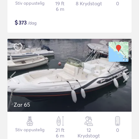
Stiv oppustelig
19 ft
8 Krydstogt
0
6 m
$
373
/dag
Zar 65
Stiv oppustelig
21 ft
12
0
6 m
Krydstogt