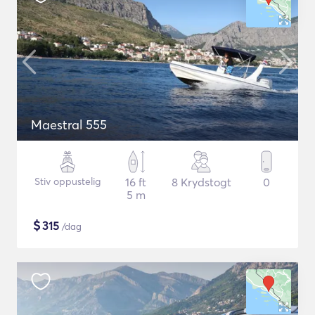
Maestral 555
Stiv oppustelig
16 ft
8 Krydstogt
0
5 m
$
315
/dag