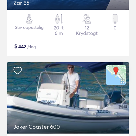
Zar 65
Stiv oppustelig
20 ft
12
0
6 m
Krydstogt
$
442
/dag
Joker Coaster 600