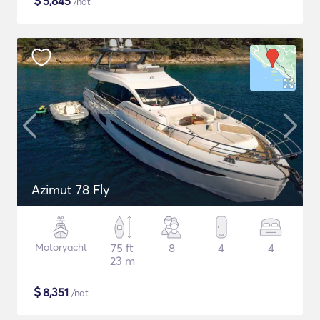
$
5,845
/nat
Azimut 78 Fly
Motoryacht
75 ft
8
4
4
23 m
$
8,351
/nat