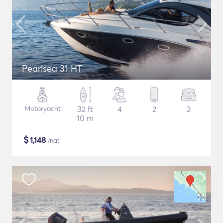
Pearlsea 31 HT
Motoryacht
32 ft
4
2
2
10 m
$
1,148
/nat