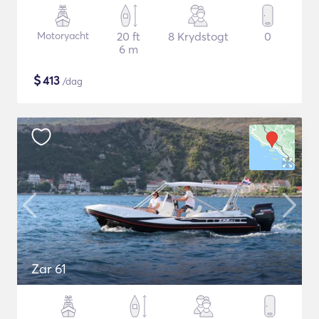
Motoryacht
20 ft
8 Krydstogt
0
6 m
$
413
/dag
Zar 61