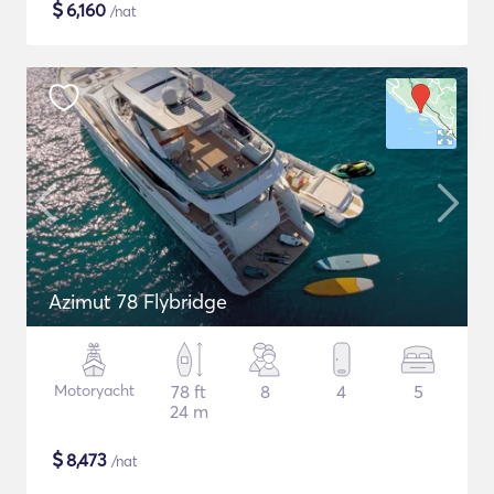
$
6,160
/nat
Azimut 78 Flybridge
Motoryacht
78 ft
8
4
5
24 m
$
8,473
/nat