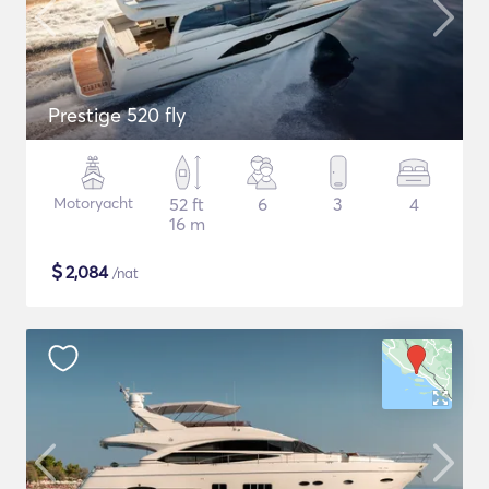
Prestige 520 fly
Motoryacht
52 ft
6
3
4
16 m
$
2,084
/nat