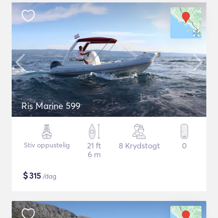
Ris Marine 599
Stiv oppustelig
21 ft
8 Krydstogt
0
6 m
$
315
/dag