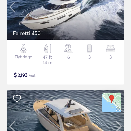
Ferretti 450
Flybridge
47 ft
6
3
3
14 m
$
2,193
/nat