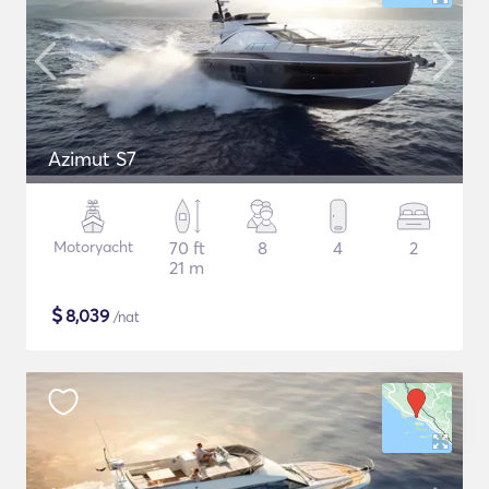
Azimut S7
Motoryacht
70 ft
8
4
2
21 m
$
8,039
/nat