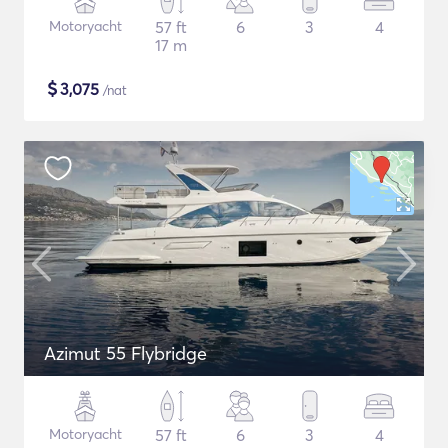
Motoryacht
57 ft
6
3
4
17 m
$
3,075
/nat
Azimut 55 Flybridge
Motoryacht
57 ft
6
3
4