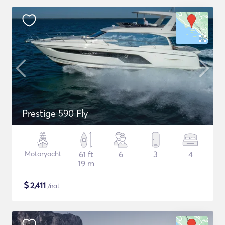
Prestige 590 Fly
Motoryacht
61 ft
6
3
4
19 m
$
2,411
/nat