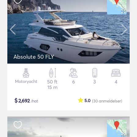
Absolute 50 FLY
Motoryacht
50 ft
6
3
4
15 m
$
2,692
5.0
/nat
(30
anmeldelser
)