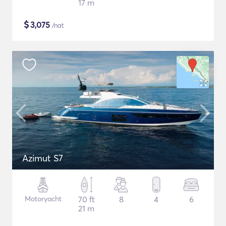
17 m
$
3,075
/nat
Azimut S7
Motoryacht
70 ft
8
4
6
21 m