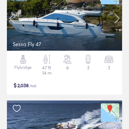
Sessa Fly 47
Flybridge
47 ft
6
3
3
14 m
$
2,038
/nat