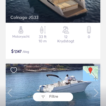
Colnago JG33
Motoryacht
33 ft
12
0
10 m
Krydstogt
$
1,147
/dag
Filtre