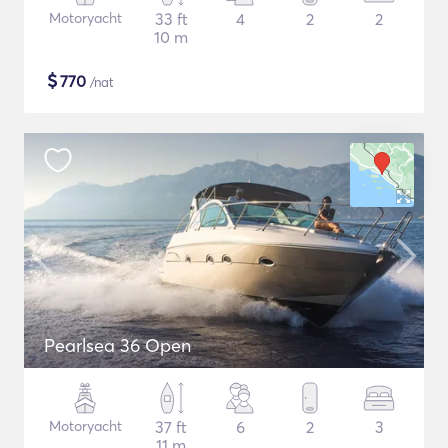
Motoryacht
33 ft
4
2
2
10 m
$
770
/nat
Pearlsea 36 Open
Motoryacht
37 ft
6
2
3
11 m