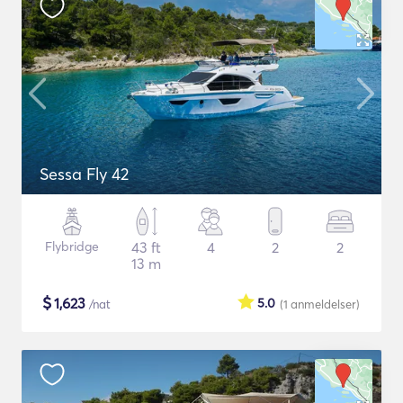
Sessa Fly 42
Flybridge
43 ft
4
2
2
13 m
$
1,623
5.0
/nat
(1
anmeldelser
)