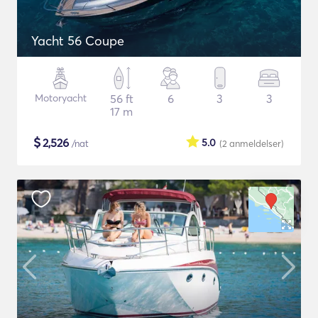
Yacht 56 Coupe
Motoryacht
56 ft
6
3
3
17 m
$
2,526
5.0
/nat
(2
anmeldelser
)