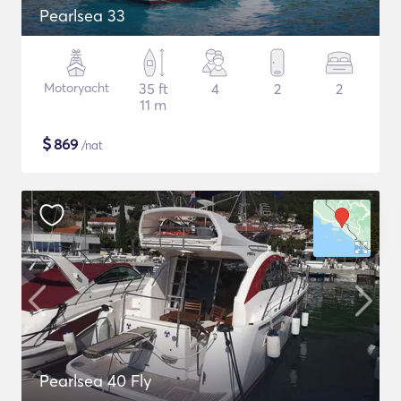
Pearlsea 33
Motoryacht
35 ft
4
2
2
11 m
$
869
/nat
Pearlsea 40 Fly