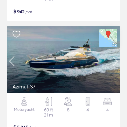
$
942
/nat
Azimut S7
Motoryacht
69 ft
8
4
4
21 m