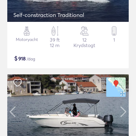
Self-constraction Traditional
Motoryacht
39 ft
12
1
12 m
Krydstogt
$
918
/dag