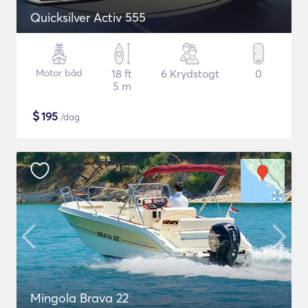
Quicksilver Activ 555
Motor båd
18 ft
6 Krydstogt
0
5 m
$
195
/dag
Mingola Brava 22