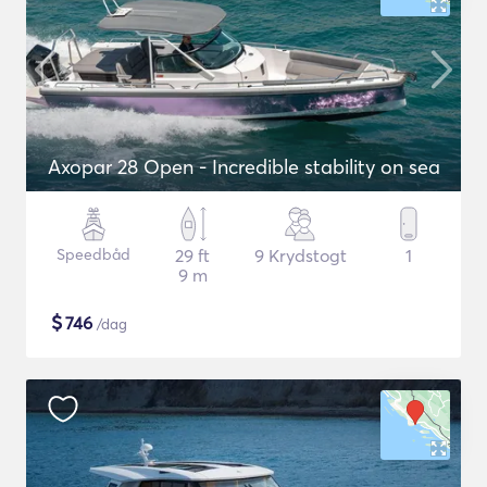
Axopar 28 Open - Incredible stability on sea
Speedbåd
29 ft
9 Krydstogt
1
9 m
$
746
/dag