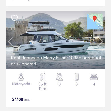
Rent Jeanneau Merry Fisher 1095F bareboat
or skippered
Motoryacht
35 ft
8
3
4
11 m
$
1,108
/nat