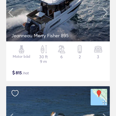
Jeanneau Merry Fisher 895
Motor båd
30 ft
6
2
3
9 m
$
815
/nat