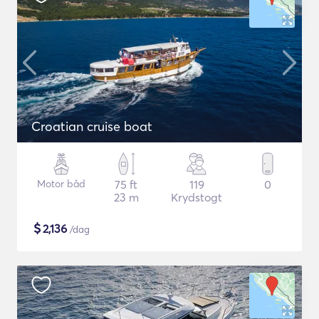
Croatian cruise boat
Motor båd
75 ft
119
0
23 m
Krydstogt
$
2,136
/dag