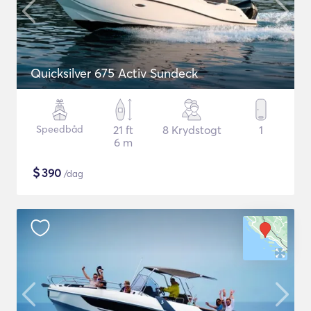
Quicksilver 675 Activ Sundeck
Speedbåd
21 ft
8 Krydstogt
1
6 m
$
390
/dag