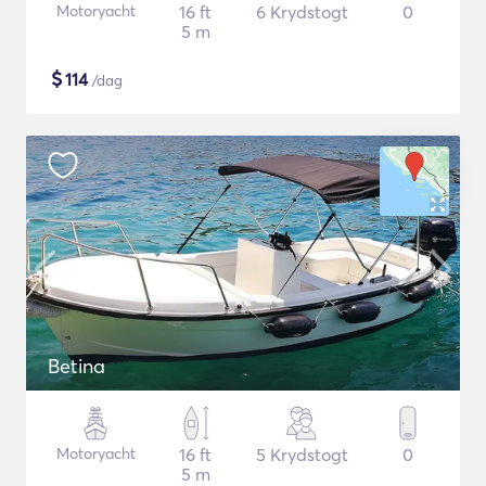
Motoryacht
16 ft
6 Krydstogt
0
5 m
$
114
/dag
Betina
Motoryacht
16 ft
5 Krydstogt
0
5 m