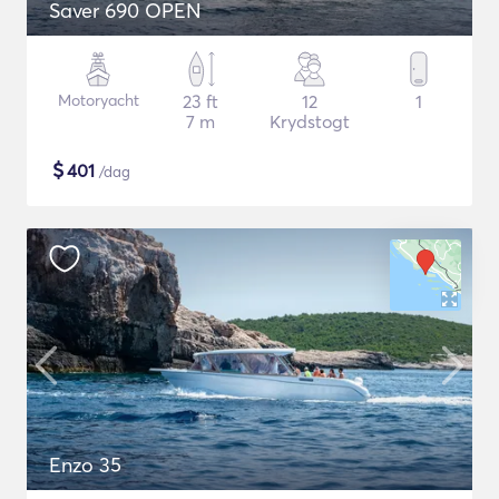
Saver 690 OPEN
Motoryacht
23 ft
12
1
7 m
Krydstogt
$
401
/dag
Enzo 35