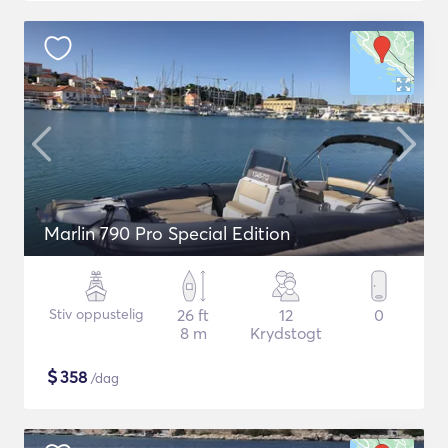
Marlin 790 Pro Special Edition
Stiv oppustelig
26 ft
12
0
8 m
Krydstogt
$
358
/dag