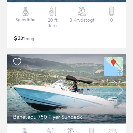
Speedbåd
20 ft
8 Krydstogt
0
6 m
$
321
/dag
Beneteau 750 Flyer Sundeck