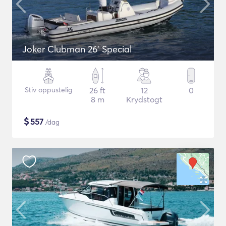
Joker Clubman 26' Special
Stiv oppustelig
26 ft
12
0
8 m
Krydstogt
$
557
/dag