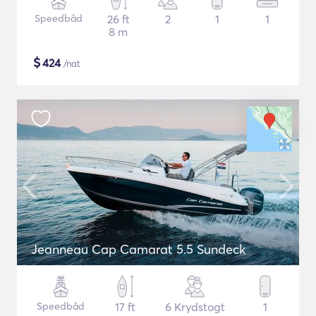
Speedbåd
26 ft
2
1
1
8 m
$
424
/nat
Jeanneau Cap Camarat 5.5 Sundeck
Speedbåd
17 ft
6 Krydstogt
1