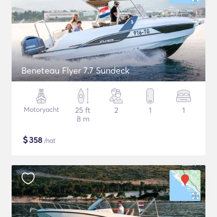
Beneteau Flyer 7.7 Sundeck
Motoryacht
25 ft
2
1
1
8 m
$
358
/nat