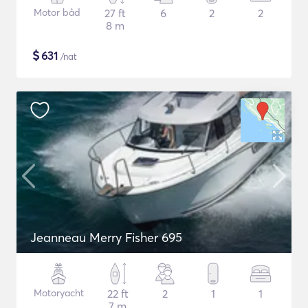
Motor båd
27 ft
6
2
2
8 m
$
631
/nat
Jeanneau Merry Fisher 695
Motoryacht
22 ft
2
1
1
7 m