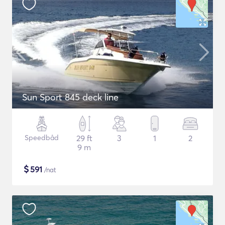
Sun Sport 845 deck line
Speedbåd
29 ft
3
1
2
9 m
$
591
/nat