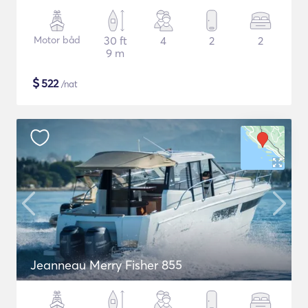
Motor båd
30 ft
4
2
2
9 m
$
522
/nat
Jeanneau Merry Fisher 855