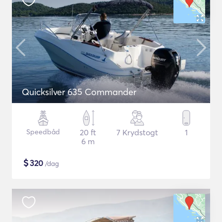
Quicksilver 635 Commander
Speedbåd
20 ft
7 Krydstogt
1
6 m
$
320
/dag