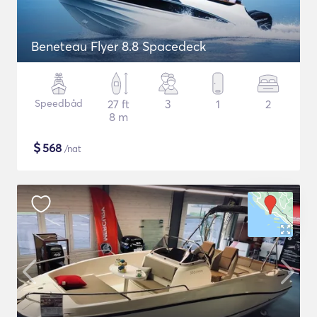
Beneteau Flyer 8.8 Spacedeck
Speedbåd
27 ft
3
1
2
8 m
$
568
/nat