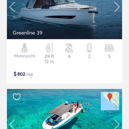
Greenline 39
Motoryacht
39 ft
6
2
5
12 m
$
802
/nat