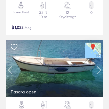
Speedbåd
33 ft
12
0
10 m
Krydstogt
$
1,033
/dag
Pasara open