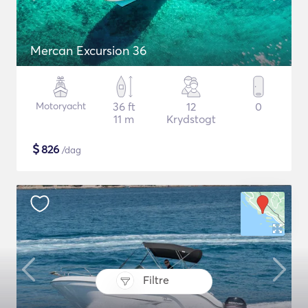
Mercan Excursion 36
Motoryacht
36 ft
12
0
11 m
Krydstogt
$
826
/dag
Filtre