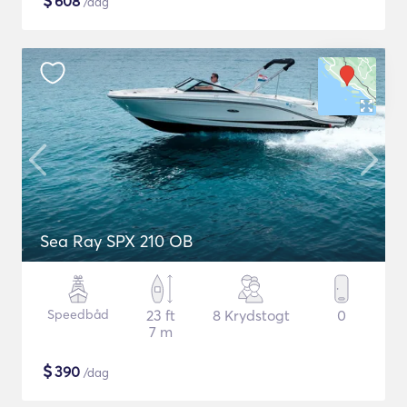
$
608
/dag
Sea Ray SPX 210 OB
Speedbåd
23 ft
8 Krydstogt
0
7 m
$
390
/dag