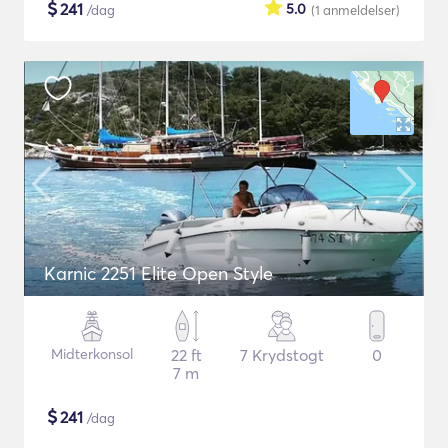
$
241
5.0
/dag
(1
anmeldelser
)
Karnic 2251 Elite Open Style
Midterkonsol
22 ft
7 Krydstogt
0
7 m
$
241
/dag