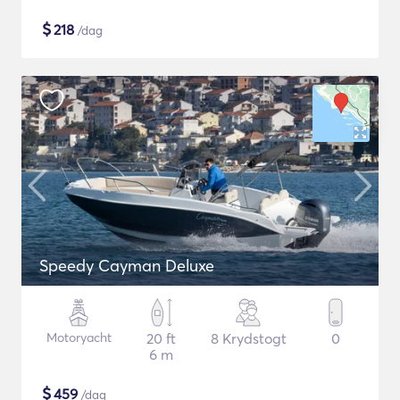
$
218
/dag
Speedy Cayman Deluxe
Motoryacht
20 ft
8 Krydstogt
0
6 m
$
459
/dag