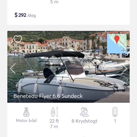
5 m
$
292
/dag
Beneteau Flyer 6.6 Sundeck
Motor båd
22 ft
8 Krydstogt
1
7 m