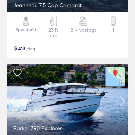
Jeanneau 7.5 Cap Camarat
Speedbåd
23 ft
8 Krydstogt
1
7 m
$
413
/dag
Parker 790 Explorer