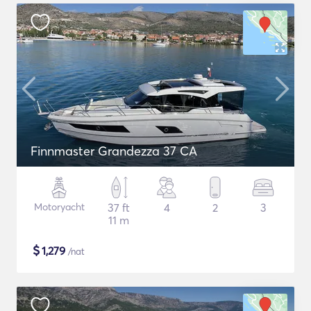
Finnmaster Grandezza 37 CA
Motoryacht
37 ft
4
2
3
11 m
$
1,279
/nat