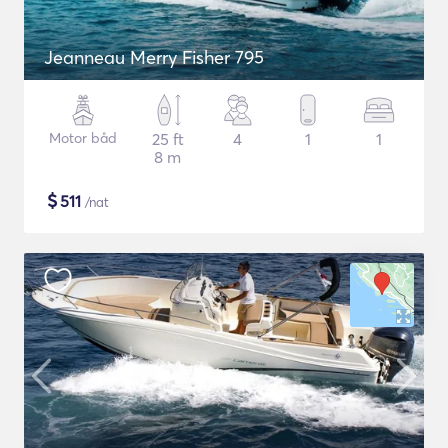
Jeanneau Merry Fisher 795
Motor båd
25 ft
4
1
1
8 m
$
511
/nat