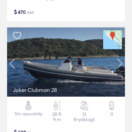
$
470
/nat
Joker Clubman 28
Stiv oppustelig
28 ft
12
0
9 m
Krydstogt