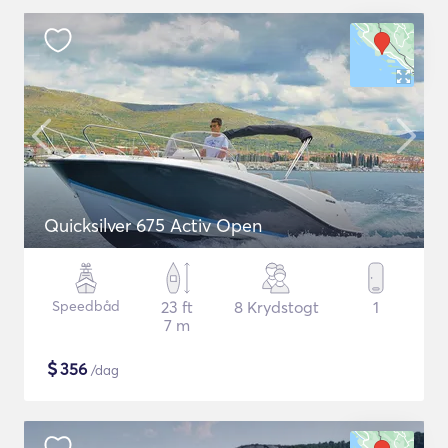
Quicksilver 675 Activ Open
Speedbåd
23 ft
8 Krydstogt
1
7 m
$
356
/dag