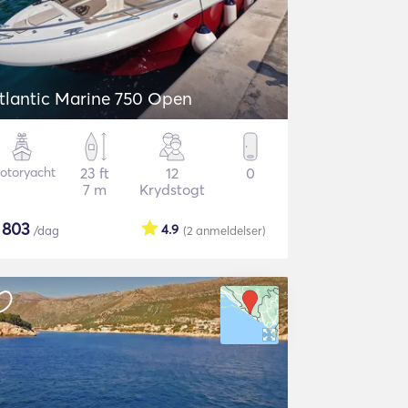
tlantic Marine 750 Open
otoryacht
23 ft
12
0
7 m
Krydstogt
$
803
4.9
/dag
(2
anmeldelser
)