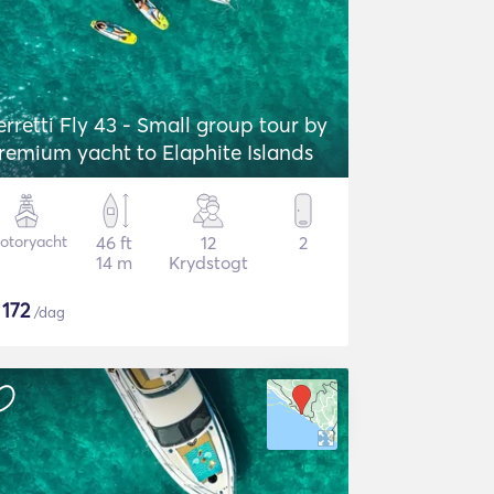
erretti Fly 43 - Small group tour by
remium yacht to Elaphite Islands
otoryacht
46 ft
12
2
14 m
Krydstogt
$
172
/dag