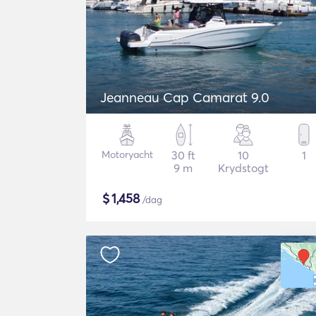
Jeanneau Cap Camarat 9.0
Motoryacht
30 ft
10
1
9 m
Krydstogt
$
1,458
/dag