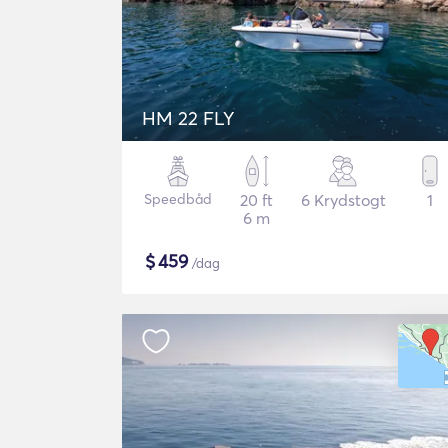
HM 22 FLY
Speedbåd
20 ft
6 Krydstogt
1
6 m
$
459
/dag