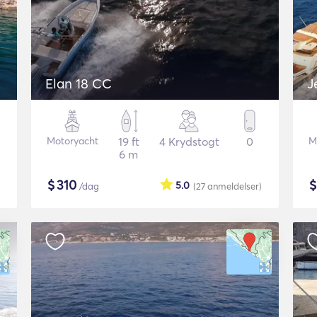
Elan 18 CC
J
Motoryacht
19 ft
4 Krydstogt
0
M
6 m
$
310
5.0
/dag
(27
anmeldelser
)