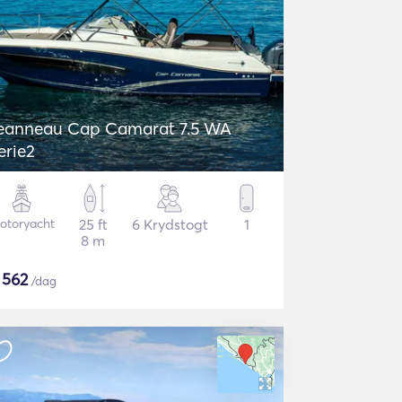
eanneau Cap Camarat 7.5 WA
erie2
otoryacht
25 ft
6 Krydstogt
1
8 m
$
562
/dag