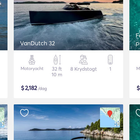
F
VanDutch 32
p
Motoryacht
32 ft
8 Krydstogt
1
M
10 m
$
2,182
/dag