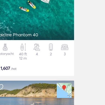
airline Phantom 40
otoryacht
40 ft
4
2
3
12 m
$
1,607
/nat