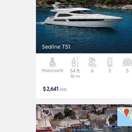
Sealine T51
Motoryacht
54 ft
6
3
5
16 m
$
2,641
/nat