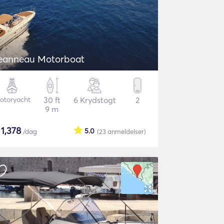
eanneau Motorboat
otoryacht
30 ft
6 Krydstogt
2
9 m
$
1,378
5.0
/dag
(23
anmeldelser
)