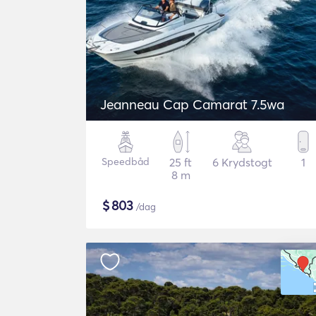
Jeanneau Cap Camarat 7.5wa
Speedbåd
25 ft
6 Krydstogt
1
8 m
$
803
/dag