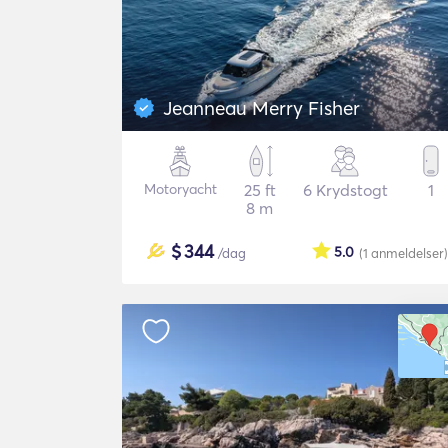
Jeanneau Merry Fisher
Motoryacht
25 ft
6 Krydstogt
1
8 m
$
344
5.0
/dag
(1
anmeldelser
)