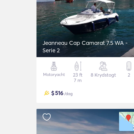
Jeanneau Cap Camarat 7.5 WA -
Serie 2
Motoryacht
23 ft
8 Krydstogt
2
7 m
$
516
/dag