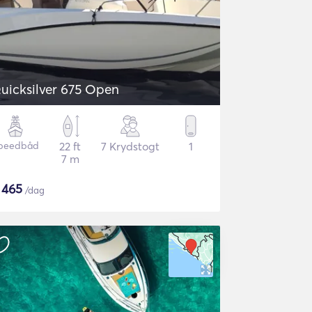
uicksilver 675 Open
peedbåd
22 ft
7 Krydstogt
1
7 m
$
465
/dag