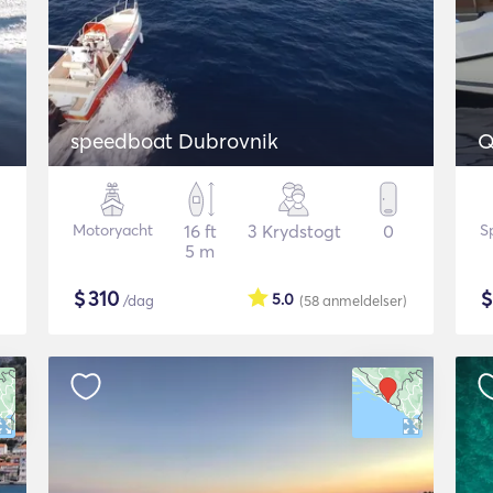
speedboat Dubrovnik
Q
Motoryacht
16 ft
3 Krydstogt
0
S
5 m
$
310
5.0
/dag
(58
anmeldelser
)