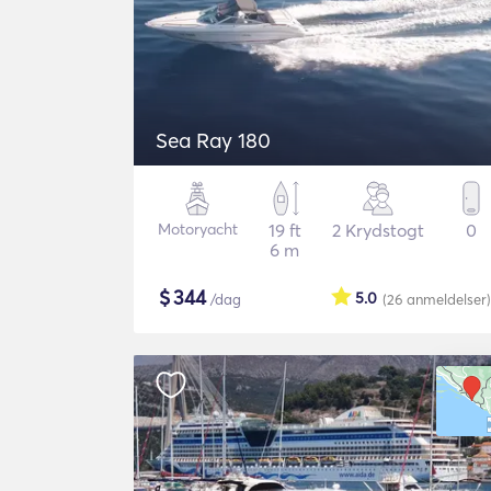
Sea Ray 180
Motoryacht
19 ft
2 Krydstogt
0
6 m
$
344
5.0
/dag
(26
anmeldelser
)