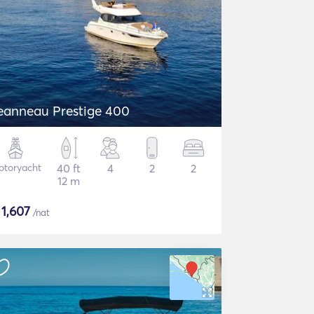
eanneau Prestige 400
otoryacht
40 ft
4
2
2
12 m
$
1,607
/nat