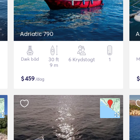
Adriatic 790
A
Dæk båd
30 ft
6 Krydstogt
1
M
9 m
$
459
/dag