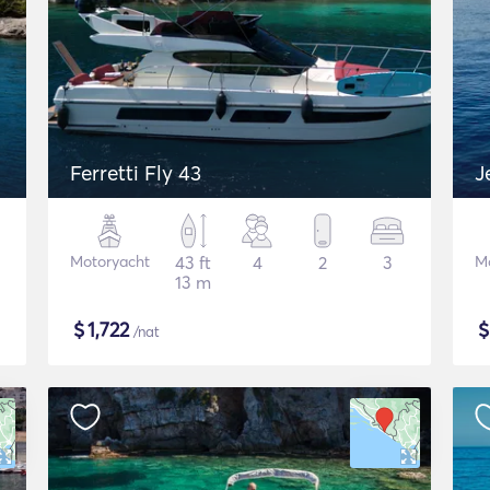
Ferretti Fly 43
J
Motoryacht
43 ft
4
2
3
M
13 m
$
1,722
/nat