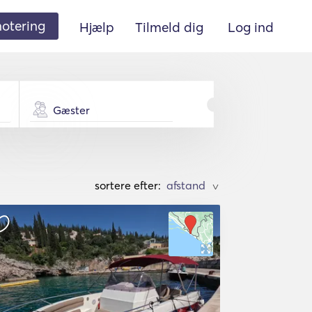
 notering
Hjælp
Tilmeld dig
Log ind
Gæster
sortere efter:
>