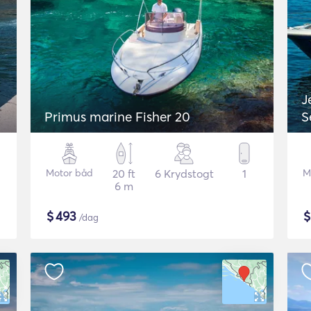
J
Primus marine Fisher 20
S
Motor båd
20 ft
6 Krydstogt
1
M
6 m
$
493
/dag