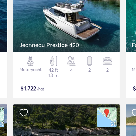
Jeanneau Prestige 420
F
Motoryacht
42 ft
4
2
2
M
13 m
$
1,722
/nat