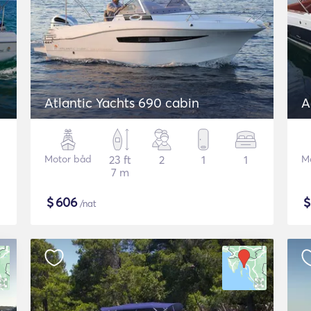
Atlantic Yachts 690 cabin
A
Motor båd
23 ft
2
1
1
M
7 m
$
606
/nat