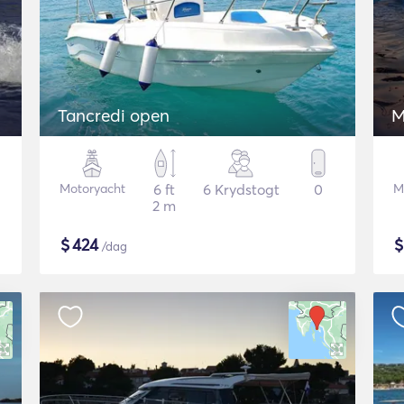
Tancredi open
M
Motoryacht
6 ft
6 Krydstogt
0
M
2 m
$
424
/dag