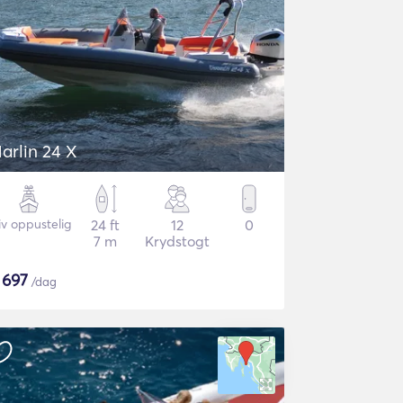
arlin 24 X
iv oppustelig
24 ft
12
0
7 m
Krydstogt
$
697
/dag