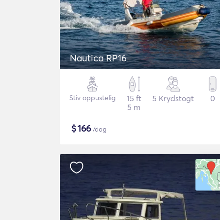
Nautica RP16
Stiv oppustelig
15 ft
5 Krydstogt
0
5 m
$
166
/dag