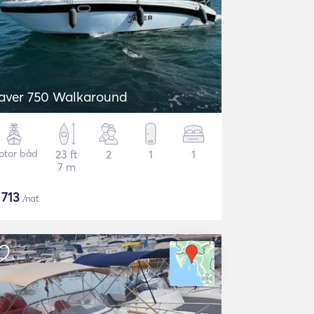
aver 750 Walkaround
otor båd
23 ft
2
1
1
7 m
$
713
/nat