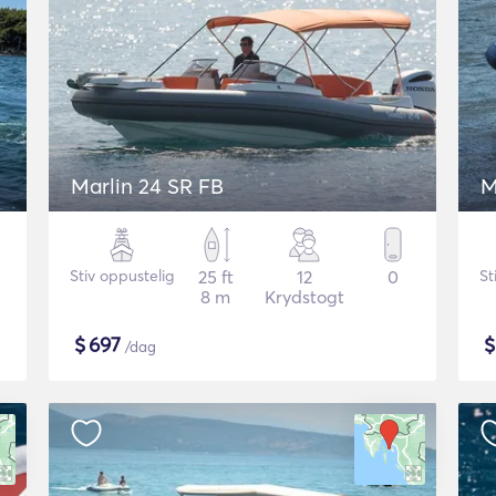
Marlin 24 SR FB
M
Stiv oppustelig
25 ft
12
0
St
8 m
Krydstogt
$
697
/dag