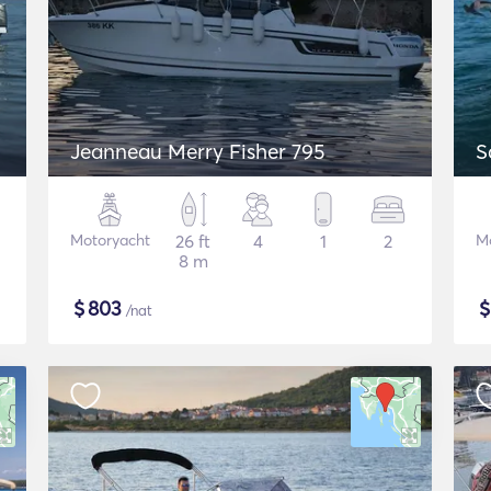
Jeanneau Merry Fisher 795
S
Motoryacht
26 ft
4
1
2
M
8 m
$
803
/nat