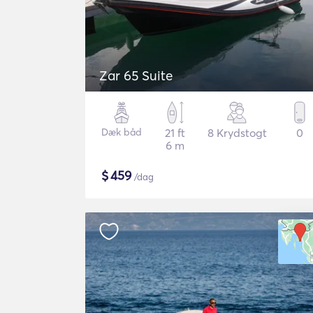
Zar 65 Suite
Dæk båd
21 ft
8 Krydstogt
0
6 m
$
459
/dag