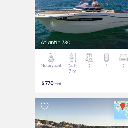
Atlantic 730
Motoryacht
24 ft
2
1
2
7 m
$
770
/nat