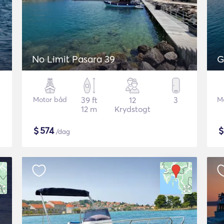
No Limit Pasara 39
G
Motor båd
39 ft
12
3
M
12 m
Krydstogt
$
574
/dag