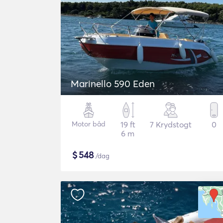
Marinello 590 Eden
Motor båd
19 ft
7 Krydstogt
0
6 m
$
548
/dag