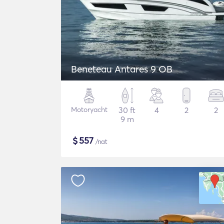
Beneteau Antares 9 OB
Motoryacht
30 ft
4
2
2
9 m
$
557
/nat