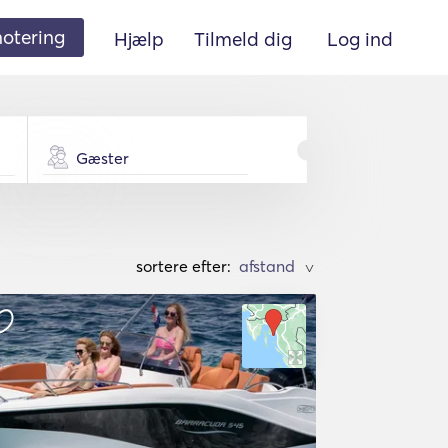
 notering
Hjælp
Tilmeld dig
Log ind
Gæster
sortere efter:
>