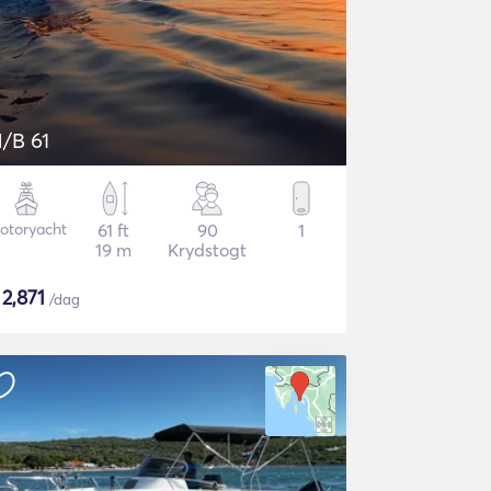
/B 61
otoryacht
61 ft
90
1
19 m
Krydstogt
$
2,871
/dag