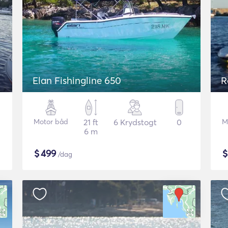
Elan Fishingline 650
R
Motor båd
21 ft
6 Krydstogt
0
M
6 m
$
499
/dag