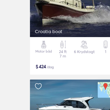
Croatia boat
Motor båd
24 ft
6 Krydstogt
1
7 m
$
424
/dag