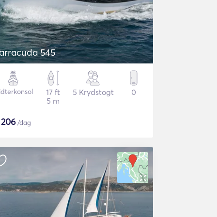
arracuda 545
idterkonsol
17 ft
5 Krydstogt
0
5 m
$
206
/dag