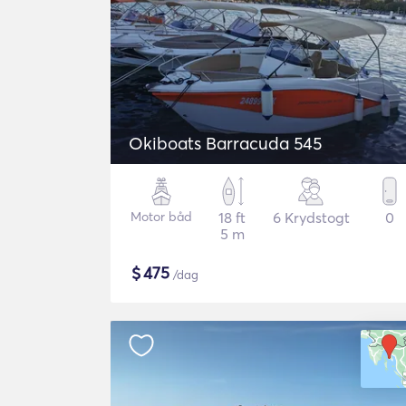
Okiboats Barracuda 545
Motor båd
18 ft
6 Krydstogt
0
5 m
$
475
/dag