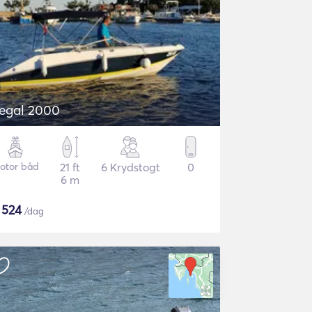
egal 2000
otor båd
21 ft
6 Krydstogt
0
6 m
$
524
/dag