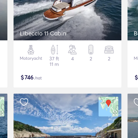
Libeccio 11 Cabin
B
Motoryacht
37 ft
4
2
2
M
11 m
$
746
/nat