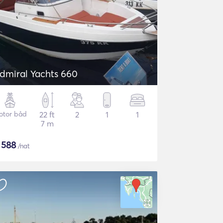
dmiral Yachts 660
otor båd
22 ft
2
1
1
7 m
$
588
/nat