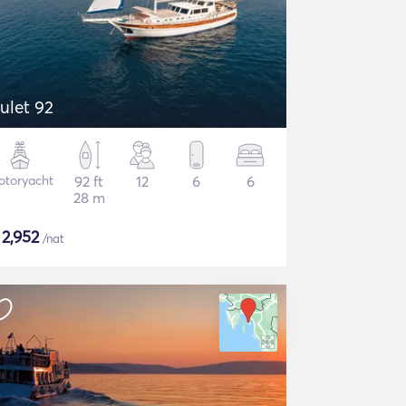
ulet 92
otoryacht
92 ft
12
6
6
28 m
$
2,952
/nat