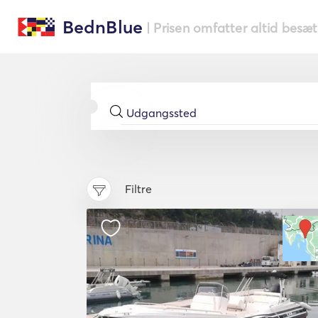
BednBlue
| Prisen omfatter altid besæ
Filtre