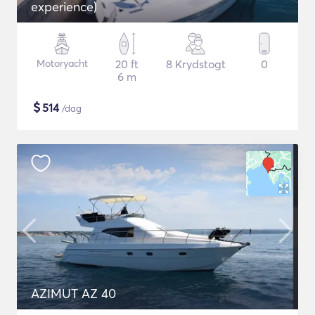
experience)
Motoryacht
20 ft
8 Krydstogt
0
6 m
$
514
/dag
AZIMUT AZ 40