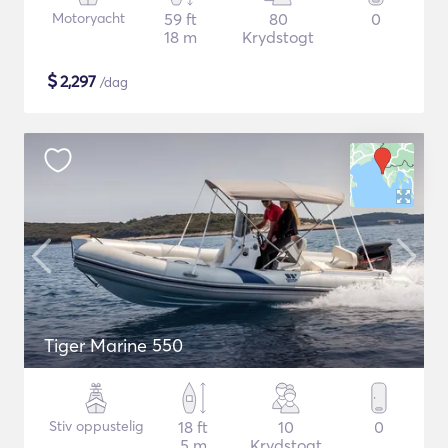
Motoryacht
59 ft
80
0
18 m
Krydstogt
$
2,297
/dag
Tiger Marine 550
Stiv oppustelig
18 ft
10
0
5 m
Krydstogt