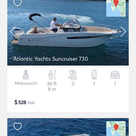
Atlantic Yachts Suncruiser 730
Motoryacht
26 ft
3
1
1
8 m
$
528
/nat