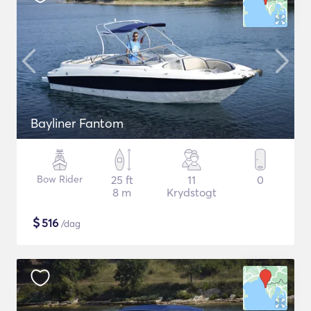
Bayliner Fantom
Bow Rider
25 ft
11
0
8 m
Krydstogt
$
516
/dag