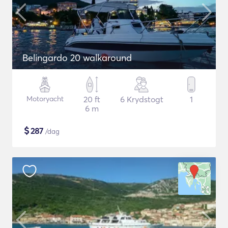
Belingardo 20 walkaround
Motoryacht
20 ft
6 Krydstogt
1
6 m
$
287
/dag