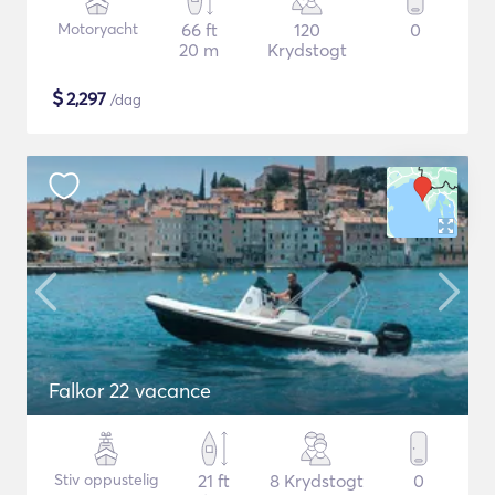
Motoryacht
66 ft
120
0
20 m
Krydstogt
$
2,297
/dag
Falkor 22 vacance
Stiv oppustelig
21 ft
8 Krydstogt
0