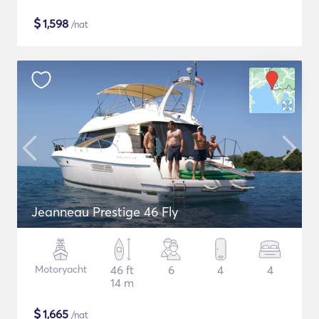
$
1,598
/nat
Jeanneau Prestige 46 Fly
Motoryacht
46 ft
6
4
4
14 m
$
1,665
/nat