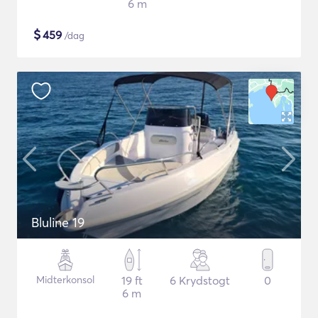
6 m
$
459
/dag
Bluline 19
Midterkonsol
19 ft
6 Krydstogt
0
6 m