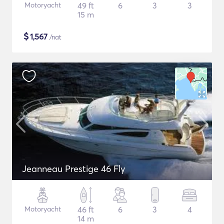
Motoryacht
49 ft
6
3
3
15 m
$
1,567
/nat
Jeanneau Prestige 46 Fly
Motoryacht
46 ft
6
3
4
14 m