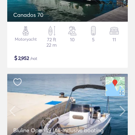
Canados 70
Motoryacht
72 ft
10
5
11
22 m
$
2,952
/nat
Bluline Open 19 (All-inclusive boating