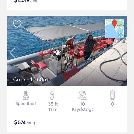
$
4,019
/dag
Cobra 10.60m
Speedbåd
35 ft
10
0
11 m
Krydstogt
$
574
/dag