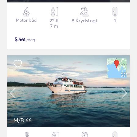
Motor båd
22 ft
8 Krydstogt
1
7 m
$
561
/dag
M/B 66