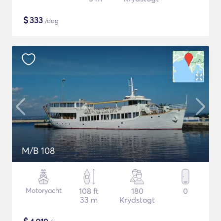
$
333
/dag
M/B 108
Motoryacht
108 ft
180
0
33 m
Krydstogt