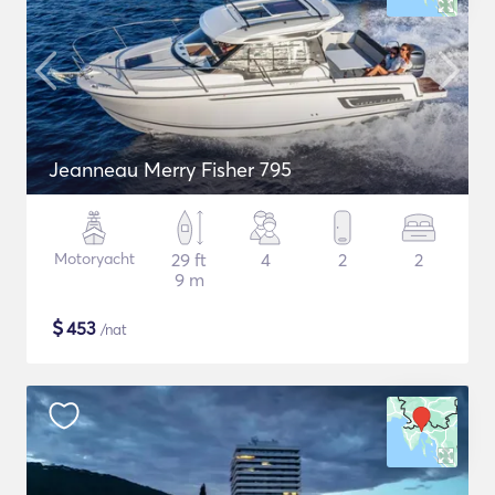
Jeanneau Merry Fisher 795
Motoryacht
29 ft
4
2
2
9 m
$
453
/nat