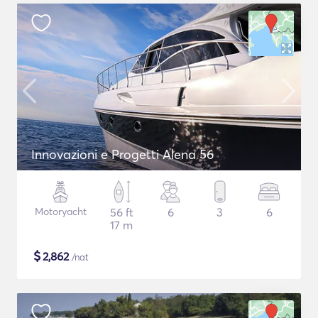
Innovazioni e Progetti Alena 56
Motoryacht
56 ft
6
3
6
17 m
$
2,862
/nat