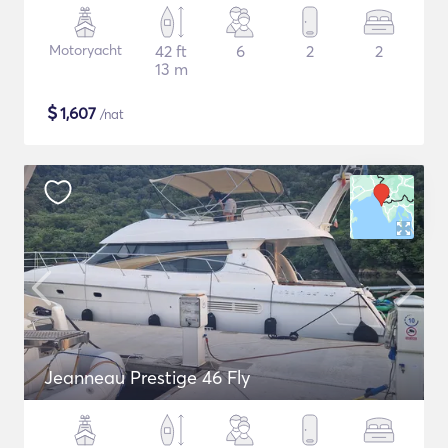
Motoryacht
42 ft
6
2
2
13 m
$
1,607
/nat
Jeanneau Prestige 46 Fly