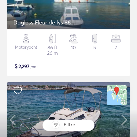
Dagless Fleur de lys 86
Motoryacht
86 ft
10
5
7
26 m
$
2,297
/nat
Filtre