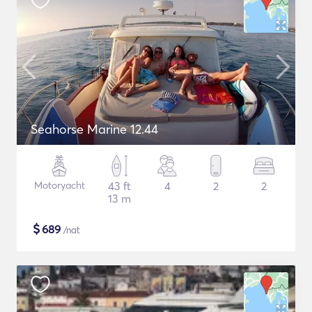
Seahorse Marine 12.44
Motoryacht
43 ft
4
2
2
13 m
$
689
/nat