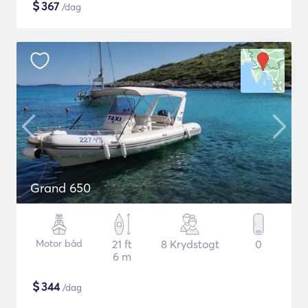
$
367
/dag
Grand 650
Motor båd
21 ft
8 Krydstogt
0
6 m
$
344
/dag