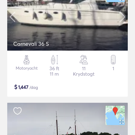
Carnevali 36 S
Motoryacht
36 ft
11
1
11 m
Krydstogt
$
1,447
/dag