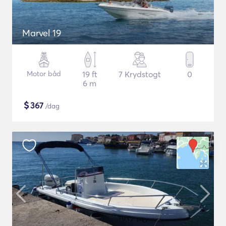
Marvel 19
Motor båd
19 ft
7 Krydstogt
0
6 m
$
367
/dag