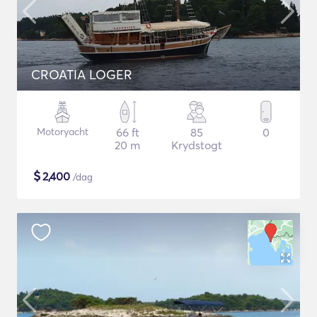
CROATIA LOGER
Motoryacht
66 ft
85
0
20 m
Krydstogt
$
2,400
/dag