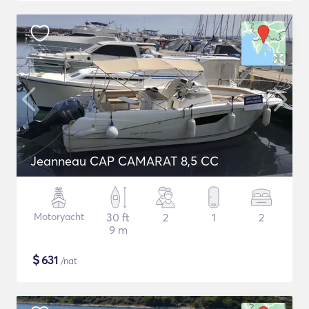
Jeanneau CAP CAMARAT 8,5 CC
Motoryacht
30 ft
2
1
2
9 m
$
631
/nat