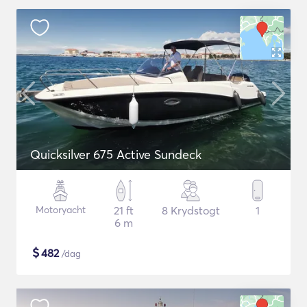
Quicksilver 675 Active Sundeck
Motoryacht
21 ft
8 Krydstogt
1
6 m
$
482
/dag