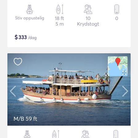
Stiv oppustelig
18 ft
10
0
5 m
Krydstogt
$
333
/dag
M/B 59 ft