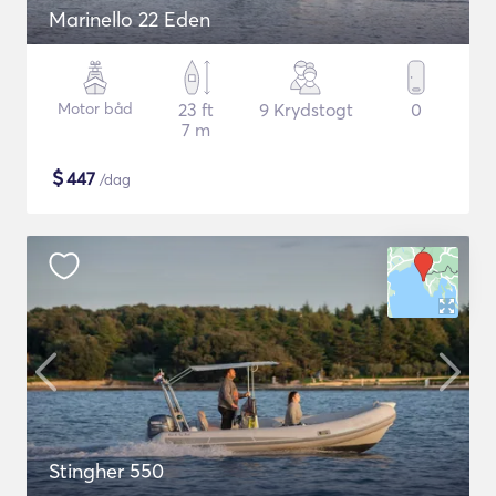
Marinello 22 Eden
Motor båd
23 ft
9 Krydstogt
0
7 m
$
447
/dag
Stingher 550