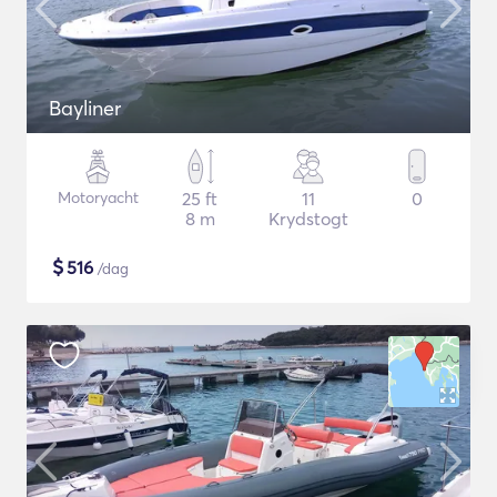
Bayliner
Motoryacht
25 ft
11
0
8 m
Krydstogt
$
516
/dag