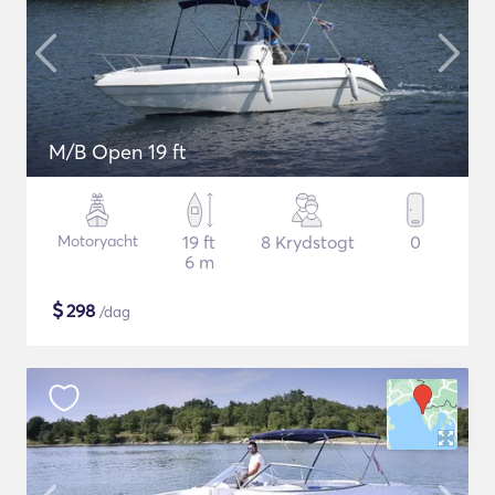
M/B Open 19 ft
Motoryacht
19 ft
8 Krydstogt
0
6 m
$
298
/dag