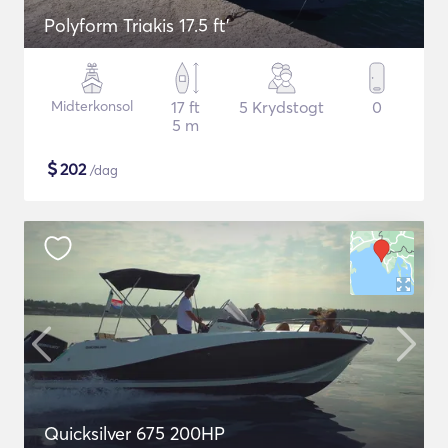
Polyform Triakis 17.5 ft'
Midterkonsol
17 ft
5 Krydstogt
0
5 m
$
202
/dag
Quicksilver 675 200HP