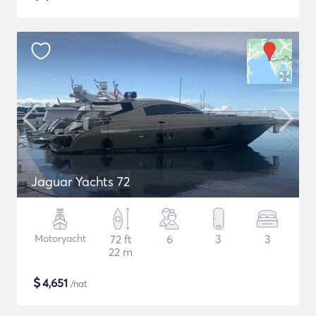
Jaguar Yachts 72
Motoryacht
72 ft
6
3
3
22 m
$
4,651
/nat