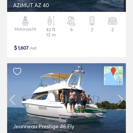
AZIMUT AZ 40
Motoryacht
42 ft
6
2
2
13 m
$
1,607
/nat
Jeanneau Prestige 46 Fly