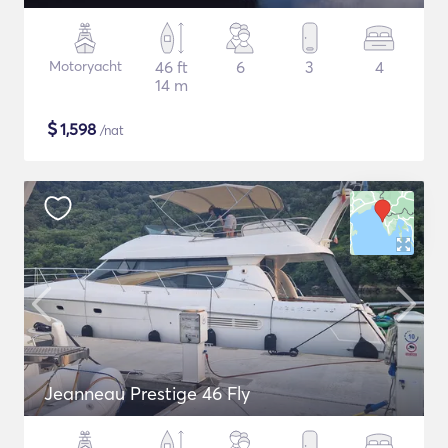
Motoryacht
46 ft
6
3
4
14 m
$
1,598
/nat
Jeanneau Prestige 46 Fly