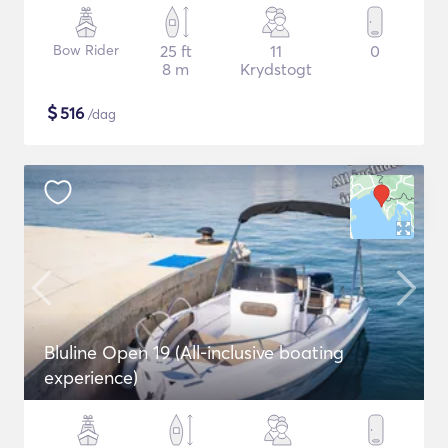
Bow Rider
25 ft
11
0
8 m
Krydstogt
$
516
/dag
Bluline Open 19 (All-inclusive boating
experience)