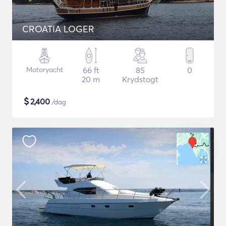
CROATIA LOGER
Motoryacht
66 ft
85
0
20 m
Krydstogt
$
2,400
/dag