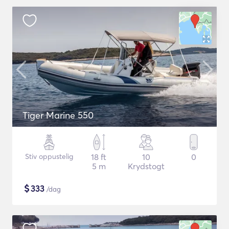
Tiger Marine 550
Stiv oppustelig
18 ft
10
0
5 m
Krydstogt
$
333
/dag