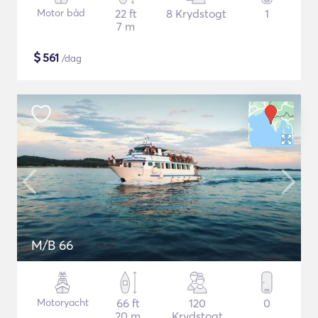
Motor båd
22 ft
8 Krydstogt
1
7 m
$
561
/dag
M/B 66
Motoryacht
66 ft
120
0
20 m
Krydstogt