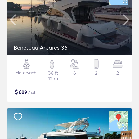
Beneteau Antares 36
Motoryacht
38 ft
6
2
2
12 m
$
689
/nat