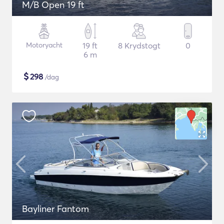
M/B Open 19 ft
Motoryacht
19 ft
8 Krydstogt
0
6 m
$
298
/dag
Bayliner Fantom