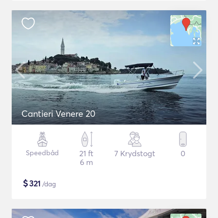
Cantieri Venere 20
Speedbåd
21 ft
7 Krydstogt
0
6 m
$
321
/dag