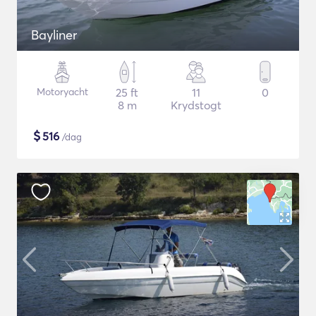
Bayliner
Motoryacht
25 ft
11
0
8 m
Krydstogt
$
516
/dag