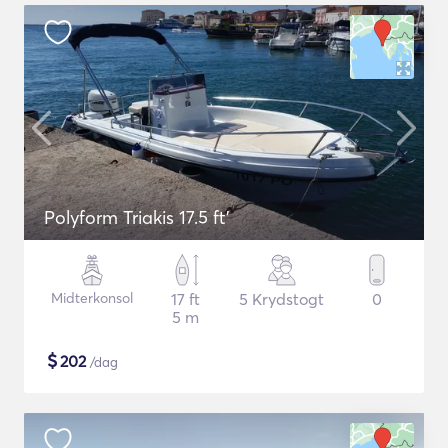
Polyform Triakis 17.5 ft'
Midterkonsol
17 ft
5 Krydstogt
0
5 m
$
202
/dag