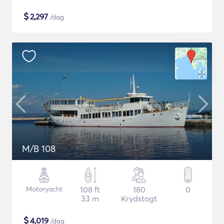
$
2,297
/dag
M/B 108
Motoryacht
108 ft
180
0
33 m
Krydstogt
$
4,019
/dag