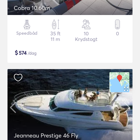
Cobra 10.60m
Speedbåd
35 ft
10
0
11 m
Krydstogt
$
574
/dag
Jeanneau Prestige 46 Fly