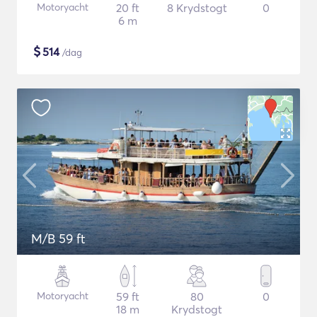
Motoryacht
20 ft
8 Krydstogt
0
6 m
$
514
/dag
M/B 59 ft
Motoryacht
59 ft
80
0
18 m
Krydstogt