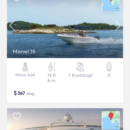
Marvel 19
Motor båd
19 ft
7 Krydstogt
0
6 m
$
367
/dag