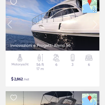
Innovazioni e Progetti Alena 56
Motoryacht
56 ft
6
3
6
17 m
$
2,862
/nat