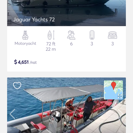
Jaguar Yachts 72
Motoryacht
72 ft
6
3
3
22 m
$
4,651
/nat