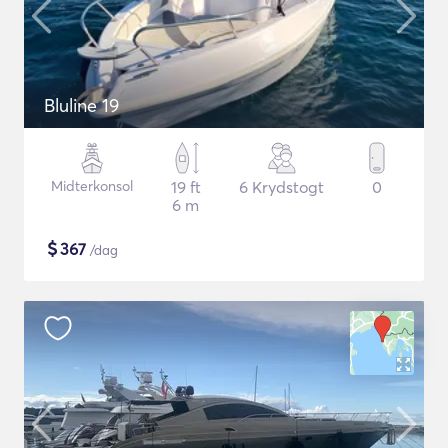
Bluline 19
Midterkonsol
19 ft
6 Krydstogt
0
6 m
$
367
/dag