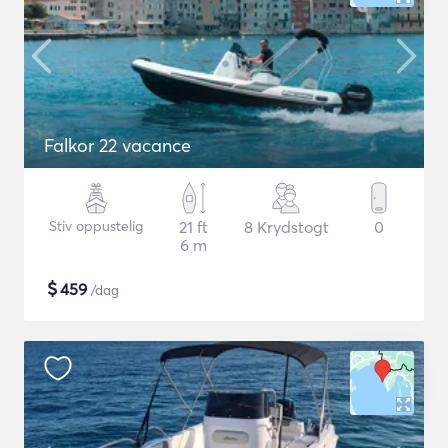
Falkor 22 vacance
Stiv oppustelig
21 ft
8 Krydstogt
0
6 m
$
459
/dag