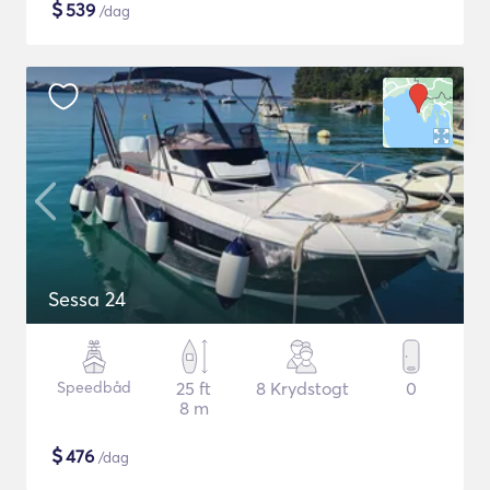
$
539
/dag
Sessa 24
Speedbåd
25 ft
8 Krydstogt
0
8 m
$
476
/dag