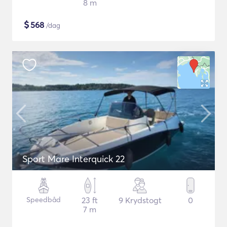
8 m
$
568
/dag
Sport Mare Interquick 22
Speedbåd
23 ft
9 Krydstogt
0
7 m