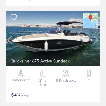
Quicksilver 675 Active Sundeck
Motoryacht
21 ft
8 Krydstogt
1
6 m
$
482
/dag