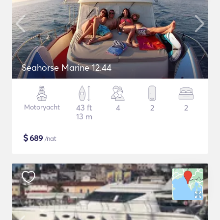
Seahorse Marine 12.44
Motoryacht
43 ft
4
2
2
13 m
$
689
/nat