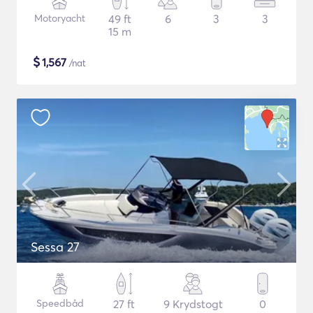
Motoryacht
49 ft
6
3
3
15 m
$
1,567
/nat
Sessa 27
Speedbåd
27 ft
9 Krydstogt
0