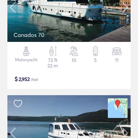
Canados 70
Motoryacht
72 ft
10
5
11
22 m
$
2,952
/nat