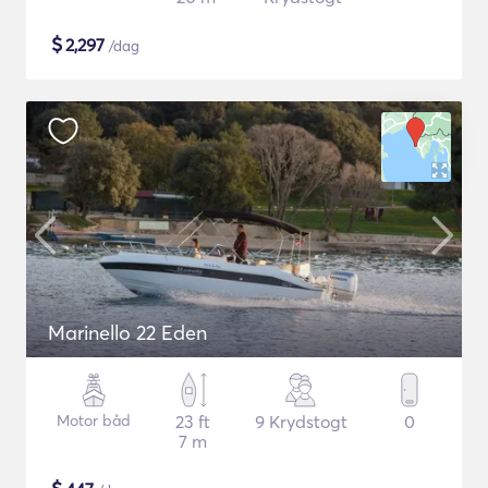
$
2,297
/dag
Marinello 22 Eden
Motor båd
23 ft
9 Krydstogt
0
7 m