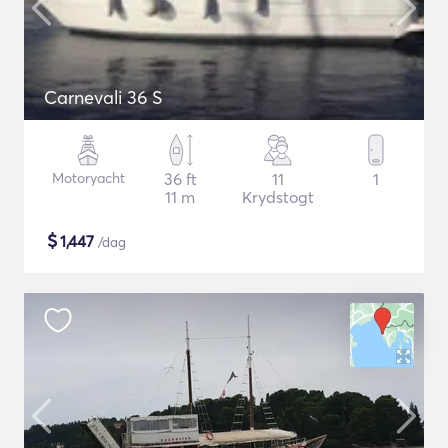
Carnevali 36 S
Motoryacht
36 ft
11
1
11 m
Krydstogt
$
1,447
/dag