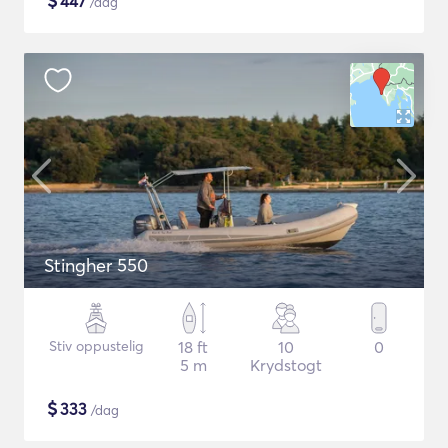
$
447
/dag
Stingher 550
Stiv oppustelig
18 ft
10
0
5 m
Krydstogt
$
333
/dag