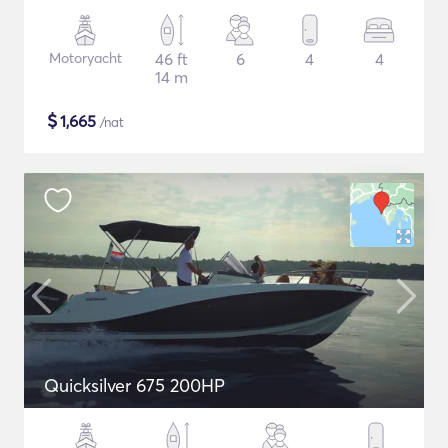
Motoryacht
46 ft
6
4
4
14 m
$
1,665
/nat
Quicksilver 675 200HP