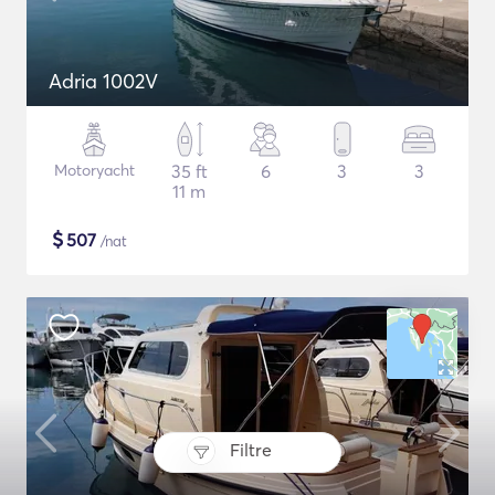
Adria 1002V
Motoryacht
35 ft
6
3
3
11 m
$
507
/nat
Filtre