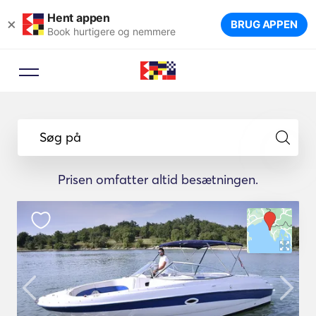
Hent appen
×
BRUG APPEN
Book hurtigere og nemmere
Søg på
Prisen omfatter altid besætningen.