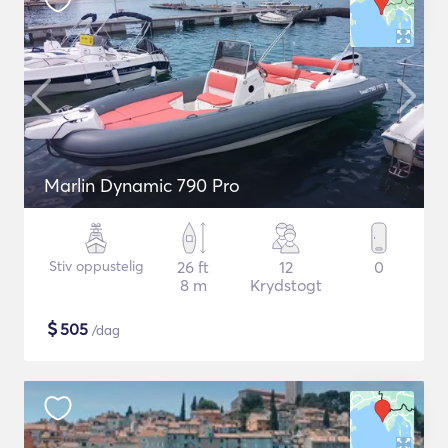
Marlin Dynamic 790 Pro
Stiv oppustelig
26 ft
12
0
8 m
Krydstogt
$
505
/dag