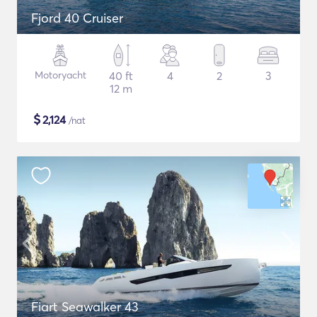
Fjord 40 Cruiser
Motoryacht
40 ft
4
2
3
12 m
$
2,124
/nat
Fiart Seawalker 43