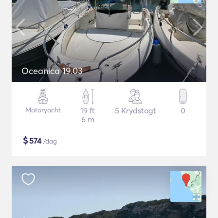
Oceanica 19.03
Motoryacht
19 ft
5 Krydstogt
0
6 m
$
574
/dag