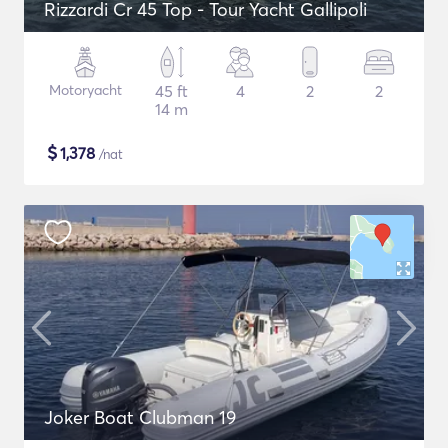
Rizzardi Cr 45 Top - Tour Yacht Gallipoli
Motoryacht
45 ft
4
2
2
14 m
$
1,378
/nat
Joker Boat Clubman 19