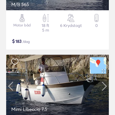
M/B 565
Motor båd
18 ft
6 Krydstogt
0
5 m
$
183
/dag
Mimi Libeccio 7.5