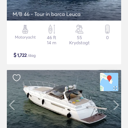
M/B 46 - Tour in barca Leuca
Motoryacht
46 ft
55
0
14 m
Krydstogt
$
1,722
/dag