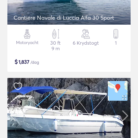
Cantiere Navale di Luccia Alfa 30 Sport
Motoryacht
30 ft
6 Krydstogt
1
9 m
$
1,837
/dag