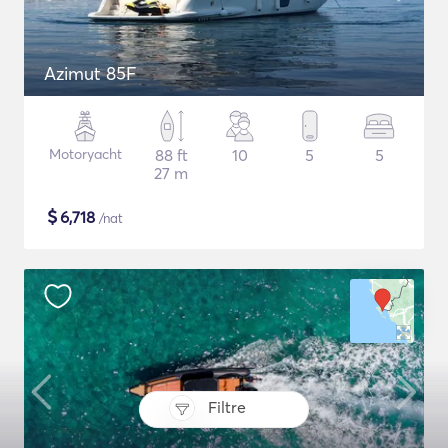
Azimut 85F
Motoryacht
88 ft
10
5
5
27 m
$
6,718
/nat
Filtre