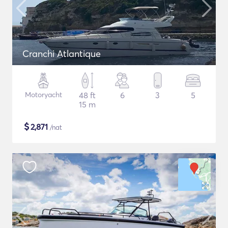
Cranchi Atlantique
Motoryacht
48 ft
6
3
5
15 m
$
2,871
/nat