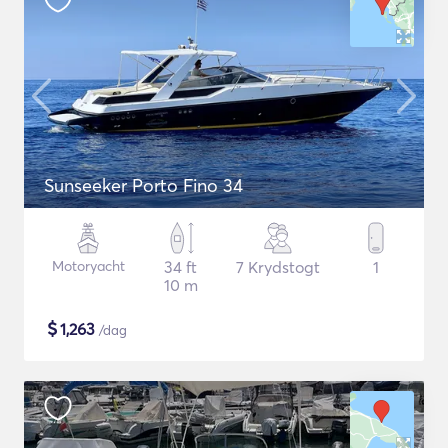
Sunseeker Porto Fino 34
Motoryacht
34 ft
7 Krydstogt
1
10 m
$
1,263
/dag