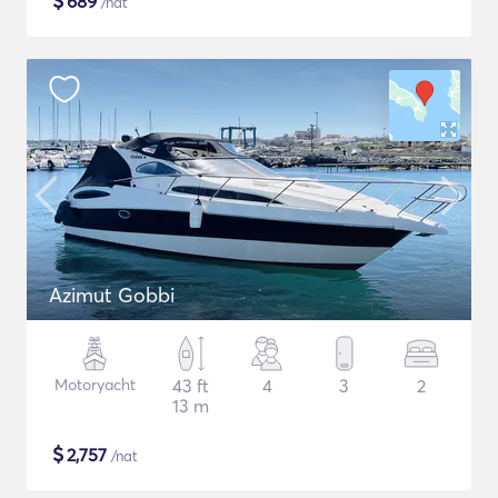
$
689
/nat
Azimut Gobbi
Motoryacht
43 ft
4
3
2
13 m
$
2,757
/nat