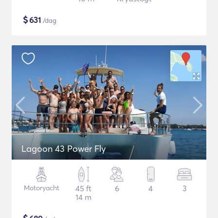
$
631
/dag
Lagoon 43 Power Fly
Motoryacht
45 ft
6
4
3
14 m