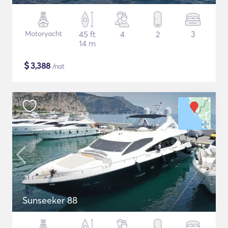
Motoryacht
45 ft
4
2
3
14 m
$
3,388
/nat
Sunseeker 88