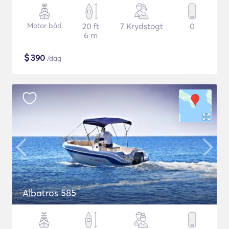
Motor båd
20 ft
7 Krydstogt
0
6 m
$
390
/dag
Albatros 585