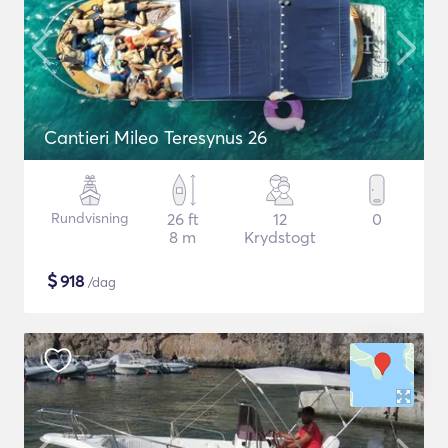
Cantieri Mileo Teresynus 26
Rundvisning
26 ft
12
0
8 m
Krydstogt
$
918
/dag