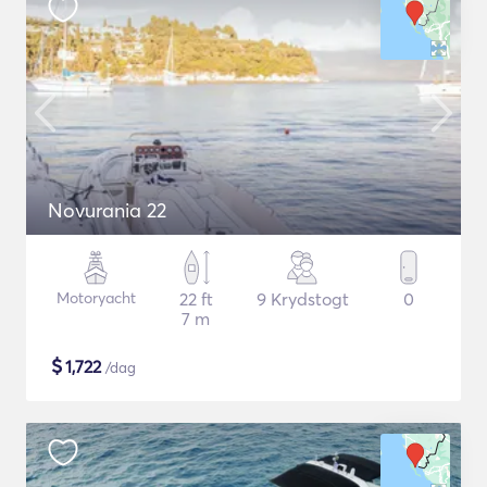
Novurania 22
Motoryacht
22 ft
9 Krydstogt
0
7 m
$
1,722
/dag