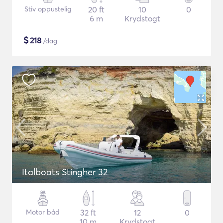
Stiv oppustelig
20 ft
10
0
6 m
Krydstogt
$
218
/dag
Italboats Stingher 32
Motor båd
32 ft
12
0
10 m
Krydstogt