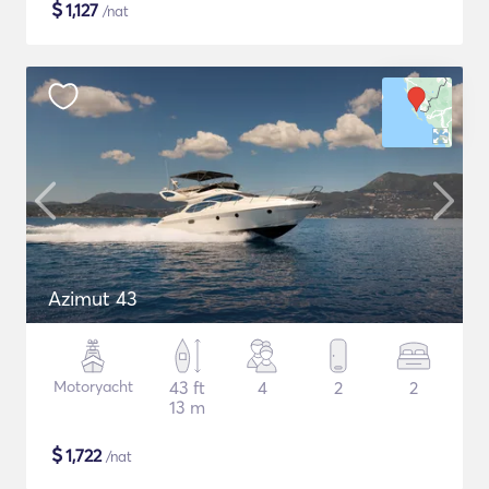
$
1,127
/nat
Azimut 43
Motoryacht
43 ft
4
2
2
13 m
$
1,722
/nat