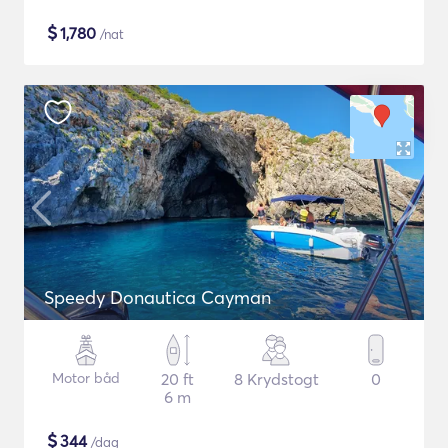
$
1,780
/nat
Speedy Donautica Cayman
Motor båd
20 ft
8 Krydstogt
0
6 m
$
344
/dag