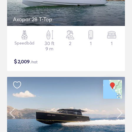
Axopar 28 T-Top
Speedbåd
30 ft
2
1
1
9 m
$
2,009
/nat