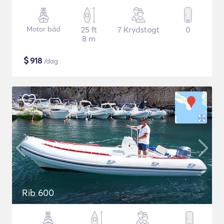
Motor båd
25 ft
7 Krydstogt
0
8 m
$
918
/dag
Rib 600