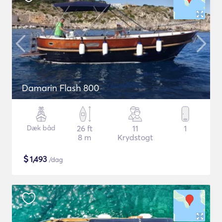
Damarin Flash 800
Dæk båd
26 ft
11
1
8 m
Krydstogt
$
1,493
/dag