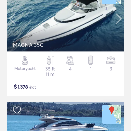
MAGNA 35C
Motoryacht
35 ft
4
1
3
11 m
$
1,378
/nat