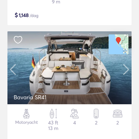
9 m
$
1,148
/dag
Bavaria SR41
Motoryacht
43 ft
4
2
2
13 m