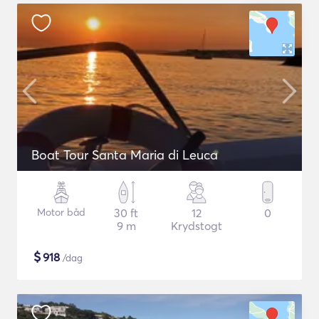
Boat Tour Santa Maria di Leuca
Motor båd
30 ft
12
0
9 m
Krydstogt
$
918
/dag