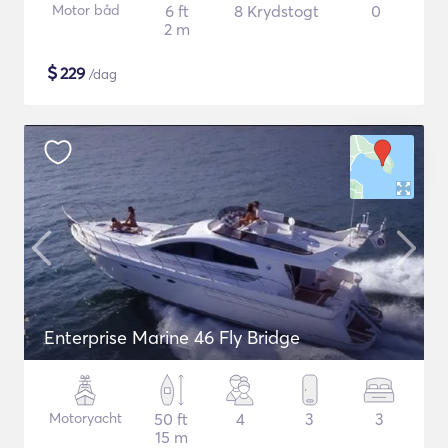
Motor båd
6 ft
8 Krydstogt
0
2 m
$
229
/dag
Enterprise Marine 46 Fly Bridge
Motoryacht
50 ft
4
3
3
15 m