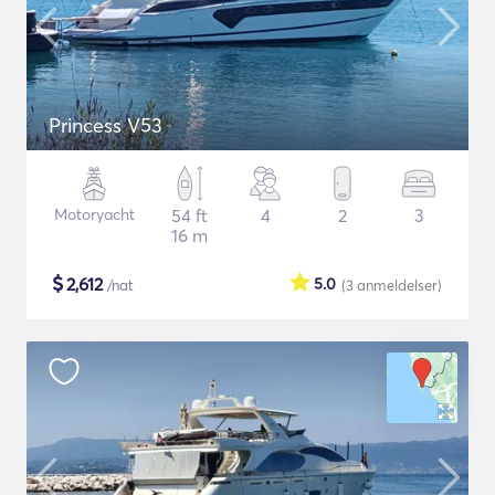
Princess V53
Motoryacht
54 ft
4
2
3
16 m
$
2,612
5.0
/nat
(3
anmeldelser
)