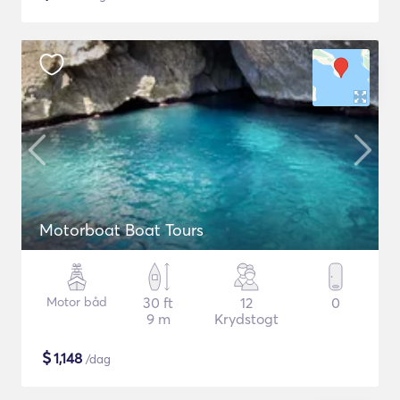
Motorboat Boat Tours
Motor båd
30 ft
12
0
9 m
Krydstogt
$
1,148
/dag