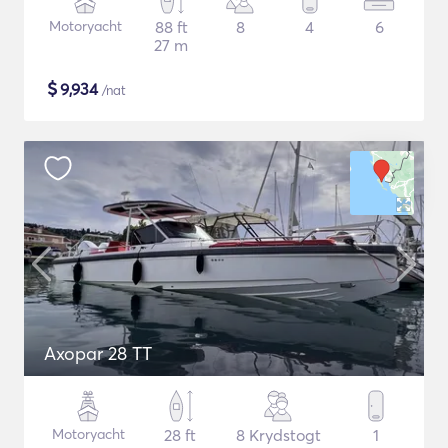
Motoryacht
88 ft
8
4
6
27 m
$
9,934
/nat
Axopar 28 TT
Motoryacht
28 ft
8 Krydstogt
1