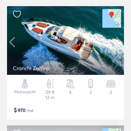
Cranchi Zaffiro
Motoryacht
39 ft
4
2
2
12 m
$
970
/nat