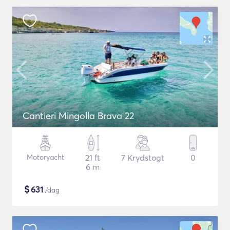
Cantieri Mingolla Brava 22
Motoryacht
21 ft
7 Krydstogt
0
6 m
$
631
/dag