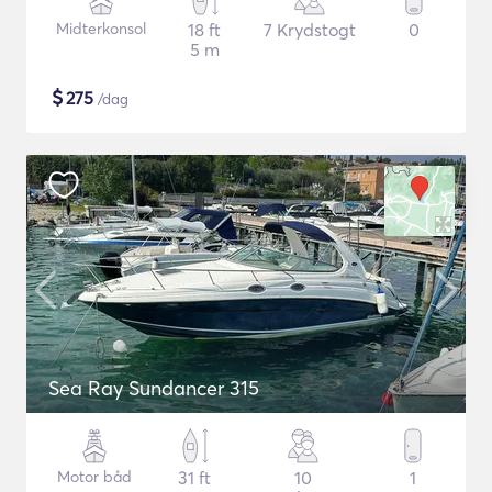
Midterkonsol
18 ft
7 Krydstogt
0
5 m
$
275
/dag
Sea Ray Sundancer 315
Motor båd
31 ft
10
1