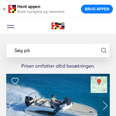
Hent appen
×
BRUG APPEN
Book hurtigere og nemmere
Søg på
Prisen omfatter altid besætningen.