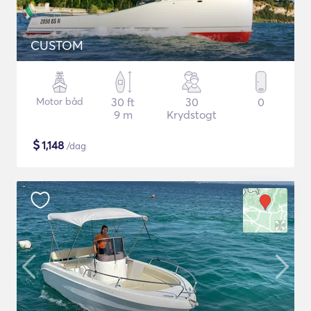
CUSTOM
Motor båd
30 ft
30
0
9 m
Krydstogt
$
1,148
/dag