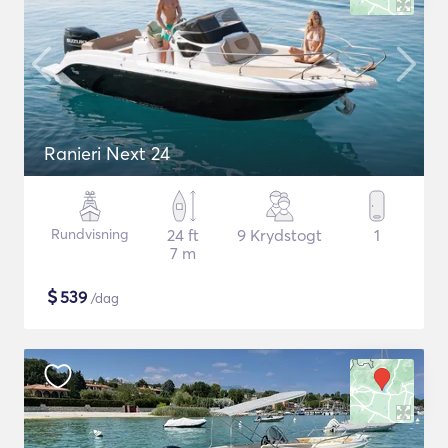
Ranieri Next 24
Rundvisning
24 ft
9 Krydstogt
1
7 m
$
539
/dag