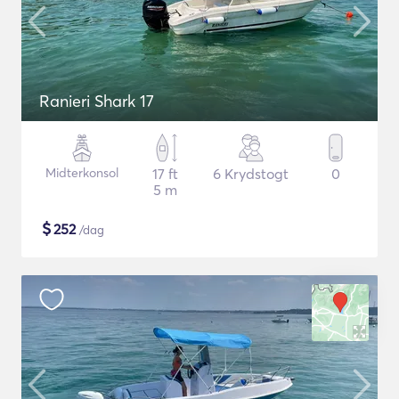
Ranieri Shark 17
Midterkonsol
17 ft
6 Krydstogt
0
5 m
$
252
/dag