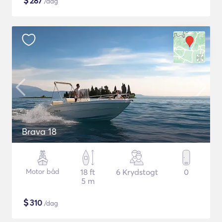
$
287
/dag
Brava 18
Motor båd
18 ft
6 Krydstogt
0
5 m
$
310
/dag