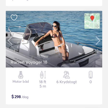
Ranieri Voyager 18
Motor båd
18 ft
6 Krydstogt
0
5 m
$
298
/dag