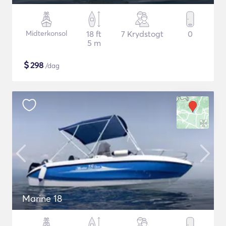
Midterkonsol
18 ft
7 Krydstogt
0
5 m
$
298
/dag
Marine 18