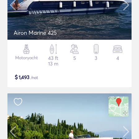
Airon Marine 425
Motoryacht
43 ft
5
3
4
13 m
$
1,493
/nat