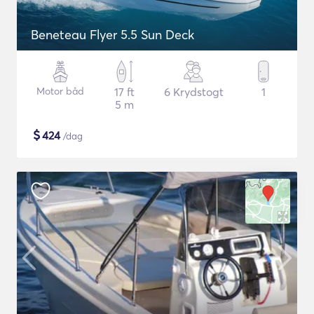
Beneteau Flyer 5.5 Sun Deck
Motor båd
17 ft
6 Krydstogt
1
5 m
$
424
/dag