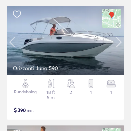
Orizzonti Juno 590
Rundvisning
18 ft
2
1
1
5 m
$
390
/nat