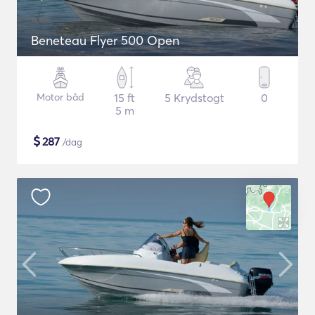
Beneteau Flyer 500 Open
Motor båd
15 ft
5 Krydstogt
0
5 m
$
287
/dag