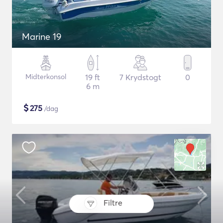
Marine 19
Midterkonsol
19 ft
7 Krydstogt
0
6 m
$
275
/dag
Filtre