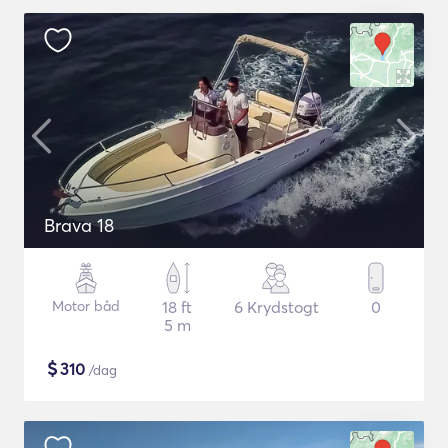
Brava 18
Motor båd
18 ft
6 Krydstogt
0
5 m
$
310
/dag