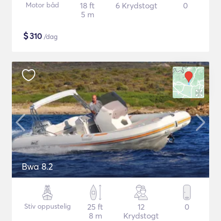
Motor båd
18 ft
6 Krydstogt
0
5 m
$
310
/dag
Bwa 8.2
Stiv oppustelig
25 ft
12
0
8 m
Krydstogt