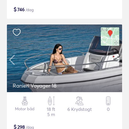
$
746
/dag
Ranieri Voyager 18
Motor båd
18 ft
6 Krydstogt
0
5 m
$
298
/dag