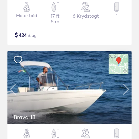
Motor båd
17 ft
6 Krydstogt
1
5 m
$
424
/dag
Brava 18