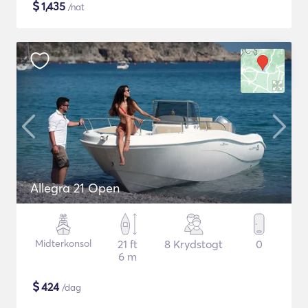
$
1,435
/nat
Allegra 21 Open
Midterkonsol
21 ft
8 Krydstogt
0
6 m
$
424
/dag