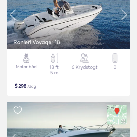
Ranieri Voyager 18
Motor båd
18 ft
6 Krydstogt
0
5 m
$
298
/dag