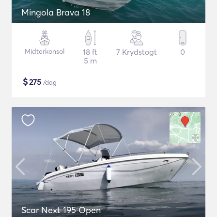
Mingola Brava 18
Midterkonsol
18 ft
7 Krydstogt
0
5 m
$
275
/dag
Scar Next 195 Open