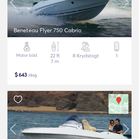
Beneteau Flyer 750 Cabrio
Motor båd
22 ft
8 Krydstogt
1
7 m
$
643
/dag