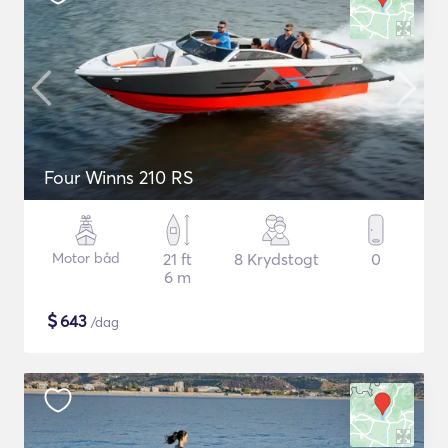
Four Winns 210 RS
Motor båd
21 ft
8 Krydstogt
0
6 m
$
643
/dag