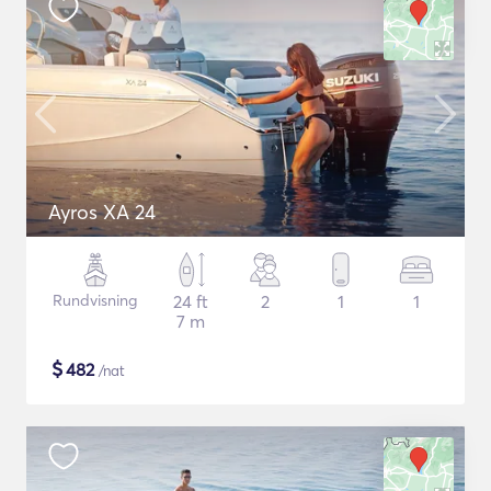
Ayros XA 24
Rundvisning
24 ft
2
1
1
7 m
$
482
/nat