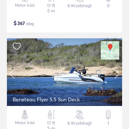
Motor båd
17 ft
6 Krydstogt
0
5 m
$
367
/dag
Beneteau Flyer 5.5 Sun Deck
Motor båd
17 ft
6 Krydstogt
1
5 m