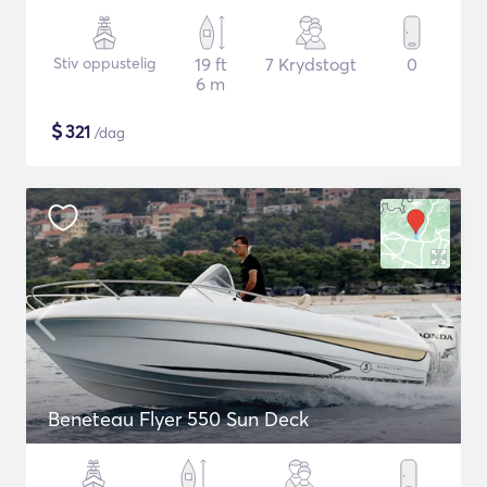
Stiv oppustelig
19 ft
7 Krydstogt
0
6 m
$
321
/dag
Beneteau Flyer 550 Sun Deck