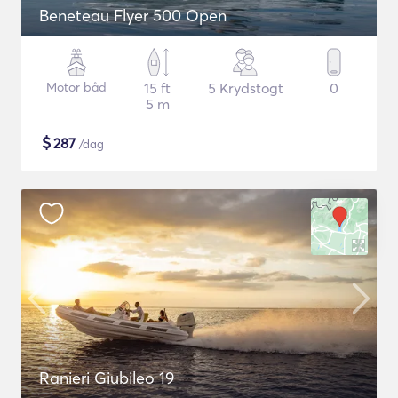
Beneteau Flyer 500 Open
Motor båd
15 ft
5 Krydstogt
0
5 m
$
287
/dag
Ranieri Giubileo 19