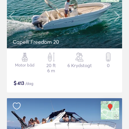
Capelli Freedom 20
Motor båd
20 ft
6 Krydstogt
0
6 m
$
413
/dag