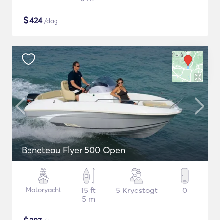
$
424
/dag
Beneteau Flyer 500 Open
Motoryacht
15 ft
5 Krydstogt
0
5 m