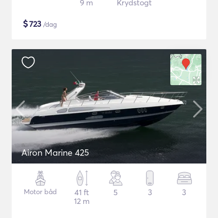
9 m
Krydstogt
$
723
/dag
Airon Marine 425
Motor båd
41 ft
5
3
3
12 m