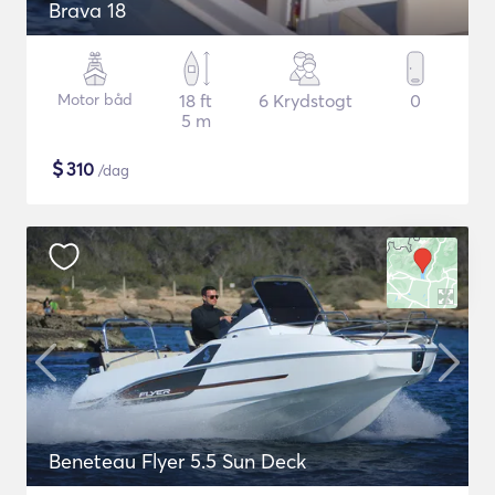
Brava 18
Motor båd
18 ft
6 Krydstogt
0
5 m
$
310
/dag
Beneteau Flyer 5.5 Sun Deck