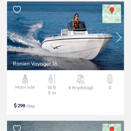
Ranieri Voyager 18
Motor båd
18 ft
6 Krydstogt
0
5 m
$
298
/dag