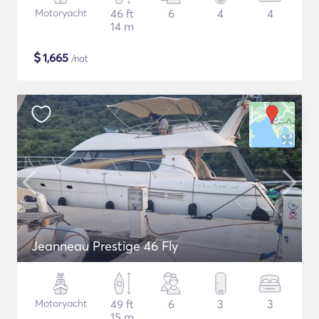
Motoryacht
46 ft
6
4
4
14 m
$
1,665
/nat
Jeanneau Prestige 46 Fly
Motoryacht
49 ft
6
3
3
15 m