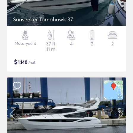
Sunseeker Tomahawk 37
Motoryacht
37 ft
4
2
2
11 m
$
1,148
/nat