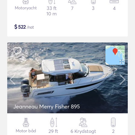
Motoryacht
33 ft
7
3
4
10 m
$
522
/nat
Jeanneau Merry Fisher 895
Motor båd
29 ft
6 Krydstogt
2