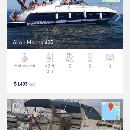
Airon Marine 425
Motoryacht
43 ft
5
3
4
13 m
$
1,493
/nat