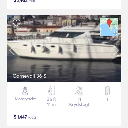
$
2,952
/nat
Carnevali 36 S
Motoryacht
36 ft
11
1
11 m
Krydstogt
$
1,447
/dag