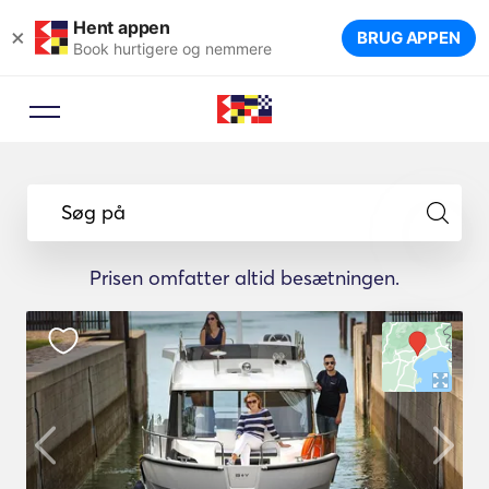
Hent appen
×
BRUG APPEN
Book hurtigere og nemmere
Søg på
Prisen omfatter altid besætningen.