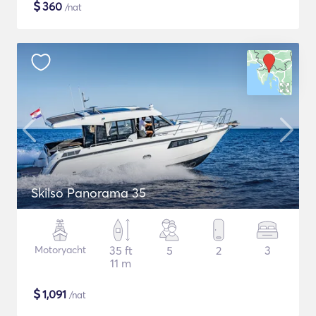
$
360
/nat
Skilso Panorama 35
Motoryacht
35 ft
5
2
3
11 m
$
1,091
/nat