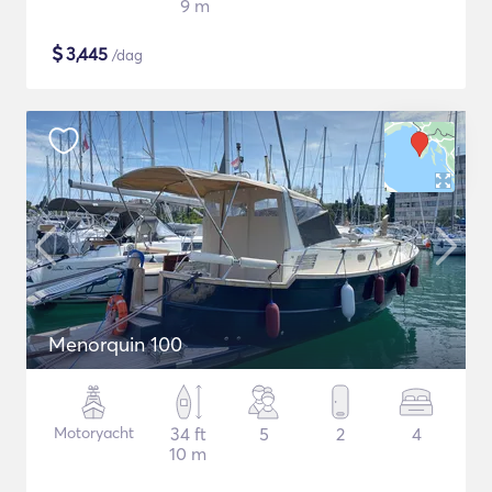
9 m
$
3,445
/dag
Menorquin 100
Motoryacht
34 ft
5
2
4
10 m