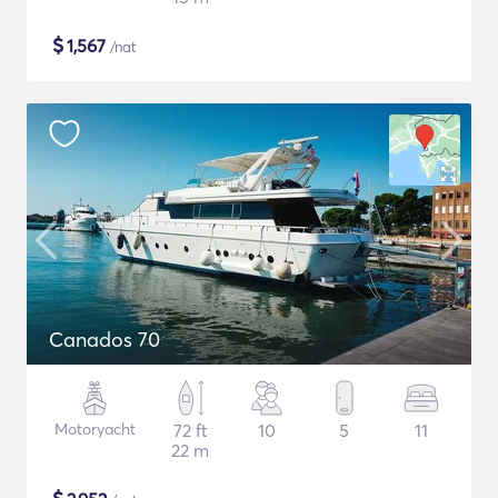
$
1,567
/nat
Canados 70
Motoryacht
72 ft
10
5
11
22 m