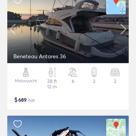
Beneteau Antares 36
Motoryacht
38 ft
6
2
2
12 m
$
689
/nat