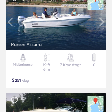
Ranieri Azzurra
Midterkonsol
19 ft
7 Krydstogt
0
6 m
$
251
/dag