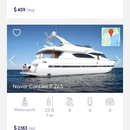
$
459
/dag
Navar Cantieri P 22.5
Motoryacht
23 ft
8
4
6
7 m
$
2,183
/nat