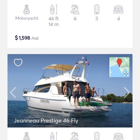
Motoryacht
46 ft
6
3
4
14 m
$
1,598
/nat
Jeanneau Prestige 46 Fly