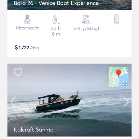
Bora 26 - Venice Boat Experience
Motoryacht
20 ft
5 Krydstogt
1
6 m
$
1,722
/dag
Italcraft Sarima