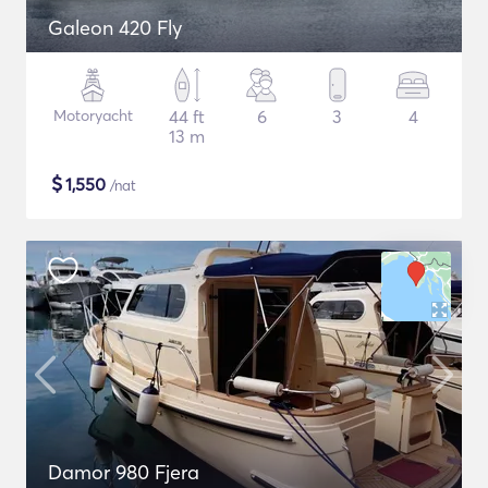
Galeon 420 Fly
Motoryacht
44 ft
6
3
4
13 m
$
1,550
/nat
Damor 980 Fjera