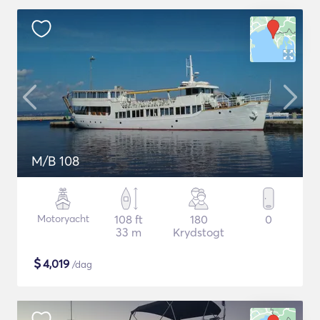
M/B 108
Motoryacht
108 ft
180
0
33 m
Krydstogt
$
4,019
/dag