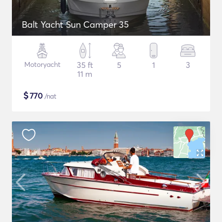
Balt Yacht Sun Camper 35
Motoryacht
35 ft
5
1
3
11 m
$
770
/nat