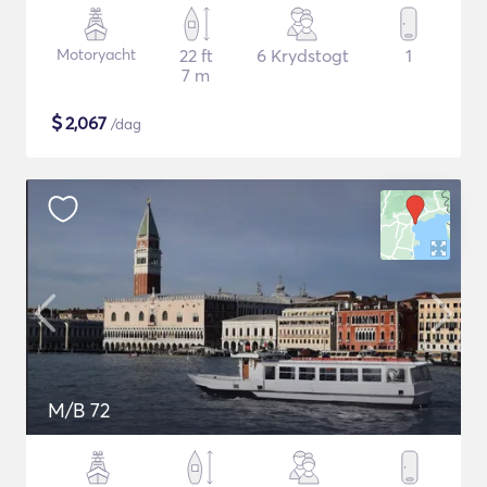
Motoryacht
22 ft
6 Krydstogt
1
7 m
$
2,067
/dag
M/B 72