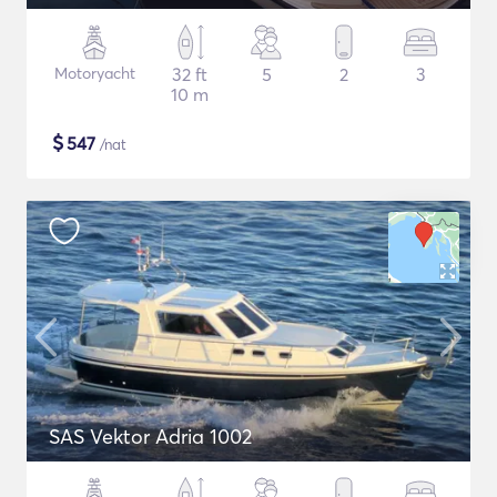
Motoryacht
32 ft
5
2
3
10 m
$
547
/nat
SAS Vektor Adria 1002