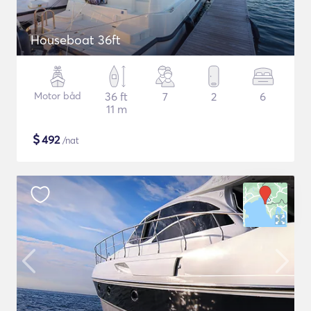
Houseboat 36ft
Motor båd
36 ft
7
2
6
11 m
$
492
/nat