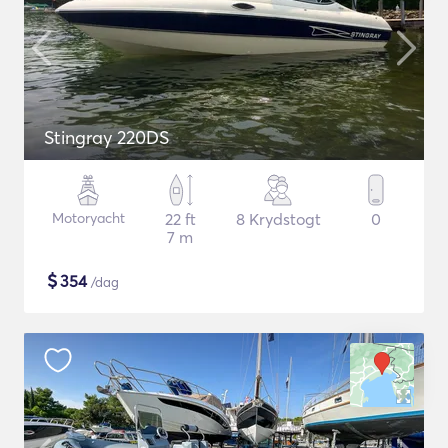
Stingray 220DS
Motoryacht
22 ft
8 Krydstogt
0
7 m
$
354
/dag