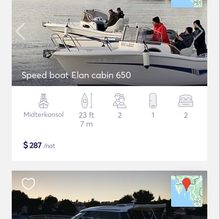
Speed boat Elan cabin 650
Midterkonsol
23 ft
2
1
2
7 m
$
287
/nat