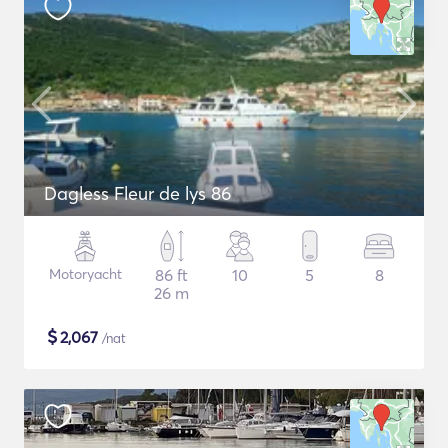
Dagless Fleur de lys 86
Motoryacht
86 ft
10
5
8
26 m
$
2,067
/nat