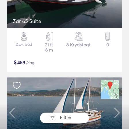
Zar 65 Suite
Dæk båd
21 ft
8 Krydstogt
0
6 m
$
459
/dag
Filtre