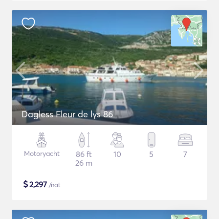
Dagless Fleur de lys 86
Motoryacht
86 ft
10
5
7
26 m
$
2,297
/nat