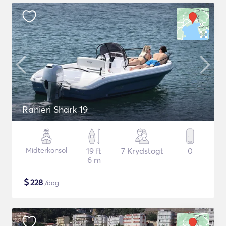
Ranieri Shark 19
Midterkonsol
19 ft
7 Krydstogt
0
6 m
$
228
/dag