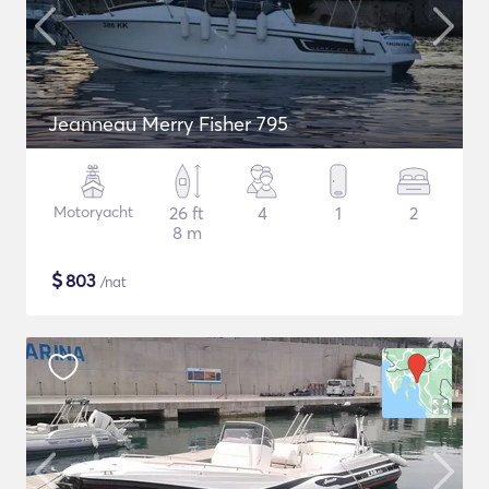
Jeanneau Merry Fisher 795
Motoryacht
26 ft
4
1
2
8 m
$
803
/nat