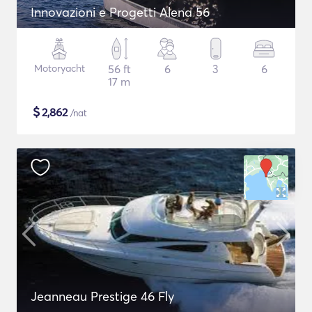
Innovazioni e Progetti Alena 56
Motoryacht
56 ft
6
3
6
17 m
$
2,862
/nat
Jeanneau Prestige 46 Fly