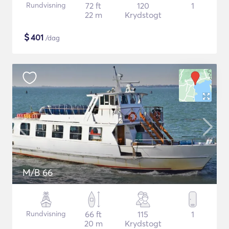
Rundvisning
72 ft
120
1
22 m
Krydstogt
$
401
/dag
M/B 66
Rundvisning
66 ft
115
1
20 m
Krydstogt