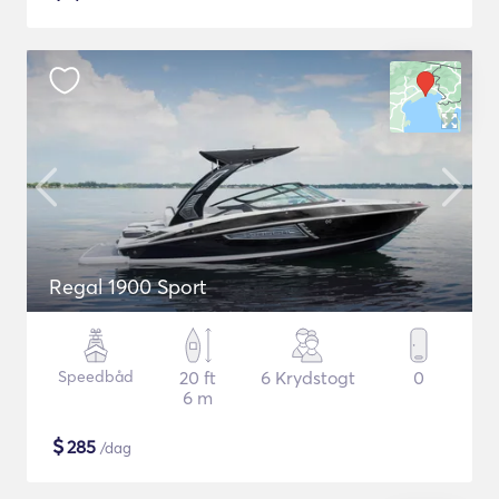
Regal 1900 Sport
Speedbåd
20 ft
6 Krydstogt
0
6 m
$
285
/dag