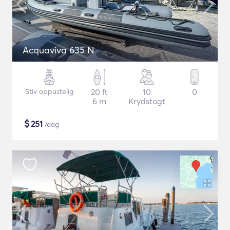
Acquaviva 635 N
Stiv oppustelig
20 ft
10
0
6 m
Krydstogt
$
251
/dag