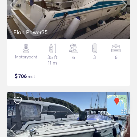
Elan Power35
Motoryacht
35 ft
6
3
6
11 m
$
706
/nat