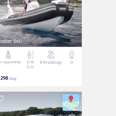
aster 540
iv oppustelig
17 ft
8 Krydstogt
0
5 m
$
298
/dag