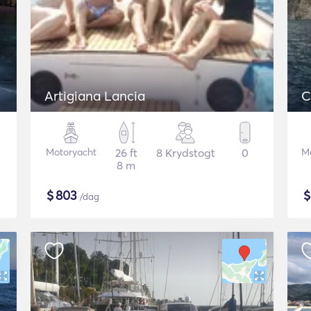
Artigiana Lancia
C
Motoryacht
26 ft
8 Krydstogt
0
M
8 m
$
803
/dag