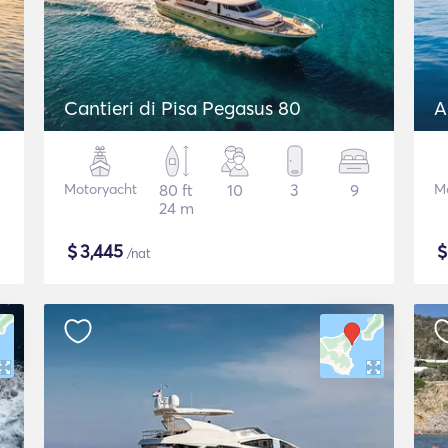
Cantieri di Pisa Pegasus 80
A
Motoryacht
80 ft
10
3
9
M
24 m
$
3,445
/nat