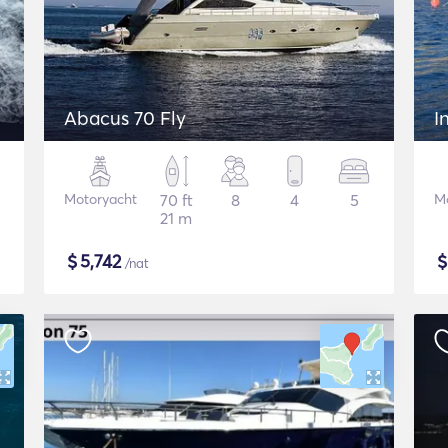
Abacus 70 Fly
I
Motoryacht
70 ft
8
4
5
M
21 m
$
5,742
/nat