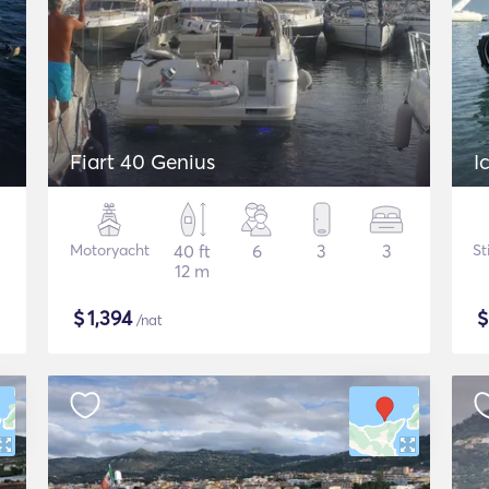
Fiart 40 Genius
I
Motoryacht
40 ft
6
3
3
St
12 m
$
1,394
/nat