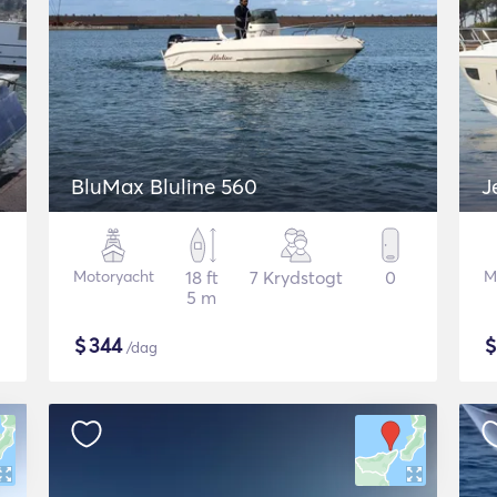
BluMax Bluline 560
J
Motoryacht
18 ft
7 Krydstogt
0
M
5 m
$
344
/dag