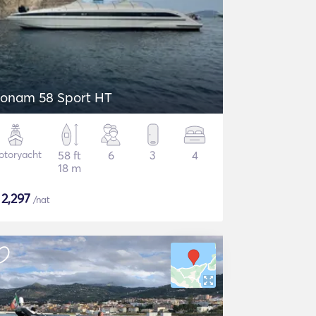
onam 58 Sport HT
otoryacht
58 ft
6
3
4
18 m
$
2,297
/nat