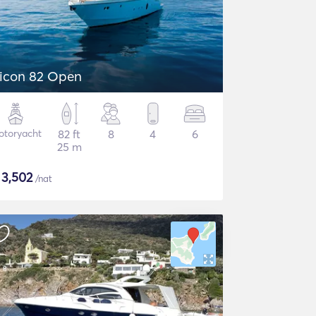
icon 82 Open
otoryacht
82 ft
8
4
6
25 m
$
3,502
/nat