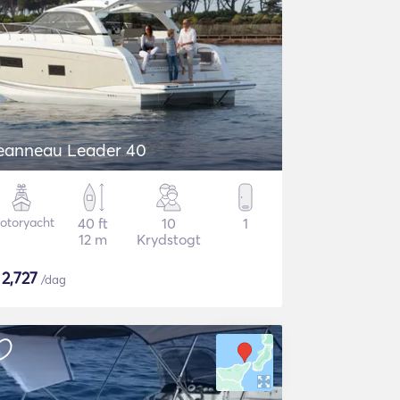
eanneau Leader 40
otoryacht
40 ft
10
1
12 m
Krydstogt
$
2,727
/dag