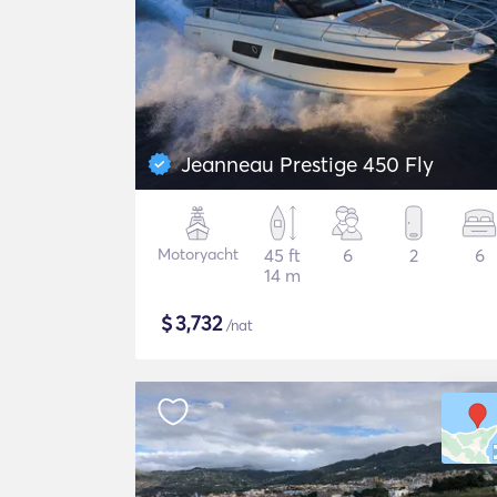
Jeanneau Prestige 450 Fly
Motoryacht
45 ft
6
2
6
14 m
$
3,732
/nat