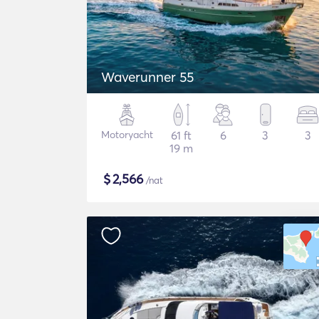
Waverunner 55
Motoryacht
61 ft
6
3
3
19 m
$
2,566
/nat