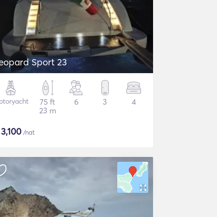
eopard Sport 23
otoryacht
75 ft
6
3
4
23 m
$
3,100
/nat