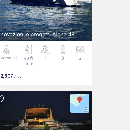
nnovazioni e progetti Alena 48
otoryacht
48 ft
4
3
2
15 m
$
2,307
/nat