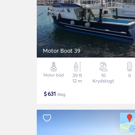
Motor Boat 39
Motor båd
39 ft
10
0
12 m
Krydstogt
$
631
/dag