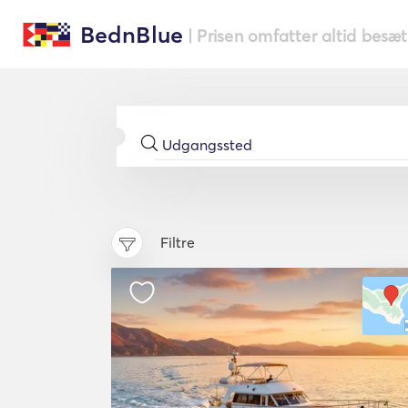
BednBlue
| Prisen omfatter altid besæ
Filtre