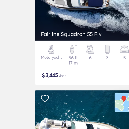
Fairline Squadron 55 Fly
Motoryacht
56 ft
6
3
5
17 m
$
3,445
/nat