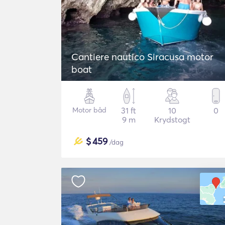
Cantiere nautico Siracusa motor
boat
Motor båd
31 ft
10
0
9 m
Krydstogt
$
459
/dag