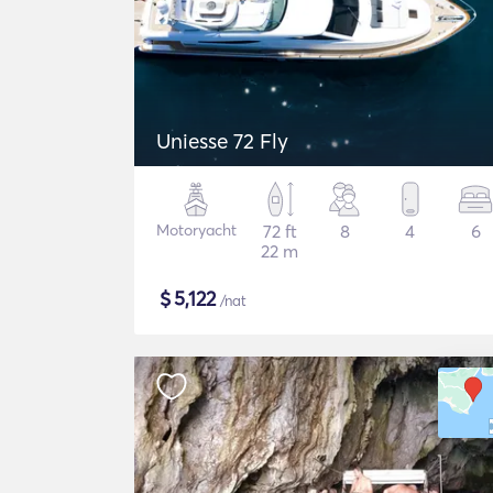
Uniesse 72 Fly
Motoryacht
72 ft
8
4
6
22 m
$
5,122
/nat