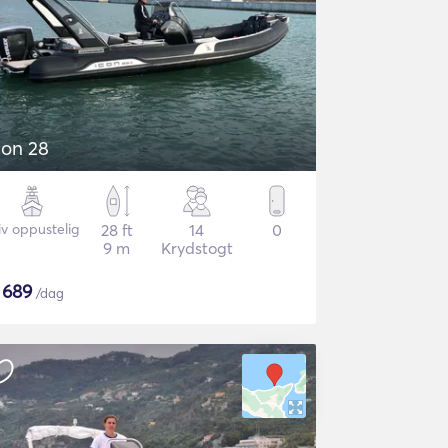
con 28
iv oppustelig
28 ft
14
0
9 m
Krydstogt
$
689
/dag