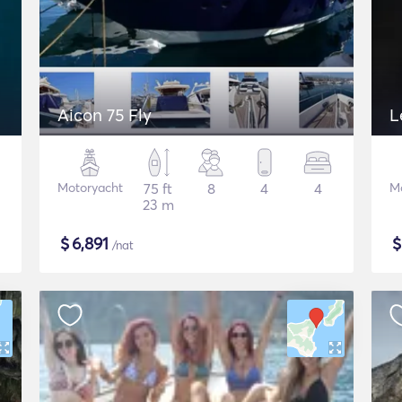
Aicon 75 Fly
L
Motoryacht
75 ft
8
4
4
M
23 m
$
6,891
/nat