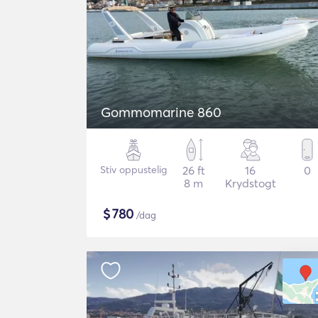
Gommomarine 860
Stiv oppustelig
26 ft
16
0
8 m
Krydstogt
$
780
/dag