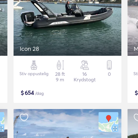
Icon 28
M
Stiv oppustelig
28 ft
16
0
St
9 m
Krydstogt
$
654
/dag