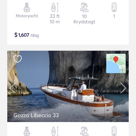
Motoryacht
33 ft
10
1
10 m
Krydstogt
$
1,607
/dag
Gozzo Libeccio 33