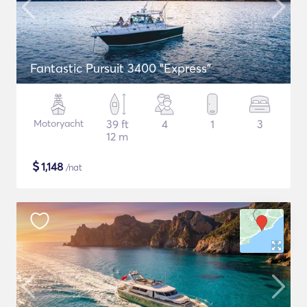
Fantastic Pursuit 3400 "Express"
Motoryacht
39 ft
4
1
3
12 m
$
1,148
/nat