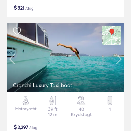
$
321
/dag
Cranchi Luxury Taxi boat
Motoryacht
39 ft
40
1
12 m
Krydstogt
$
2,297
/dag