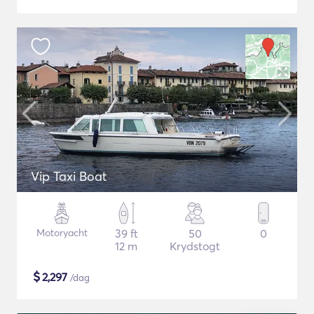
Vip Taxi Boat
Motoryacht
39 ft
50
0
12 m
Krydstogt
$
2,297
/dag