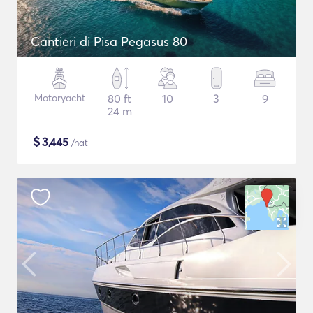
Cantieri di Pisa Pegasus 80
Motoryacht
80 ft
10
3
9
24 m
$
3,445
/nat