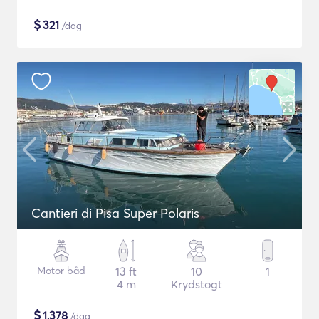
$
321
/dag
Cantieri di Pisa Super Polaris
Motor båd
13 ft
10
1
4 m
Krydstogt
$
1,378
/dag