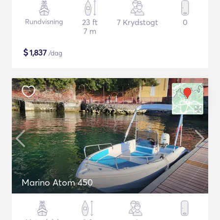
Rundvisning
23 ft
7 Krydstogt
0
7 m
$
1,837
/dag
Marino Atom 450