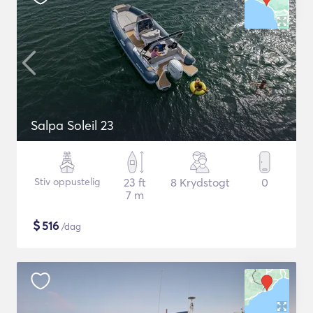
Salpa Soleil 23
Stiv oppustelig
23 ft
8 Krydstogt
0
7 m
$
516
/dag