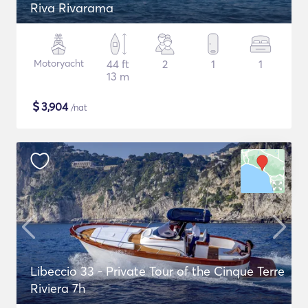
Riva Rivarama
Motoryacht
44 ft
2
1
1
13 m
$
3,904
/nat
Libeccio 33 - Private Tour of the Cinque Terre
Riviera 7h