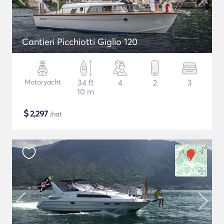
Cantieri Picchiotti Giglio 120
Motoryacht
34 ft
4
2
3
10 m
$
2,297
/nat