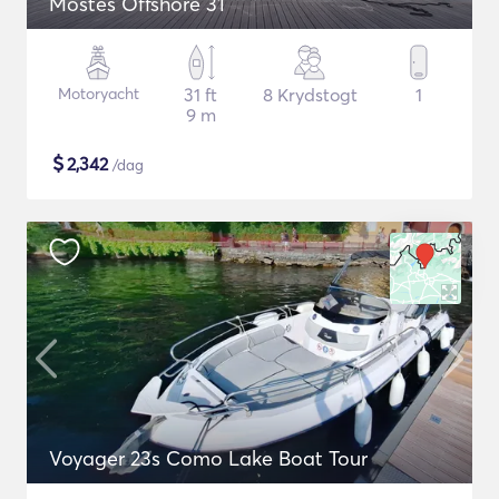
Mostes Offshore 31
Motoryacht
31 ft
8 Krydstogt
1
9 m
$
2,342
/dag
Voyager 23s Como Lake Boat Tour