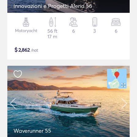
Innovazioni e Progetti Alena 56
Motoryacht
56 ft
6
3
6
17 m
$
2,862
/nat
Waverunner 55