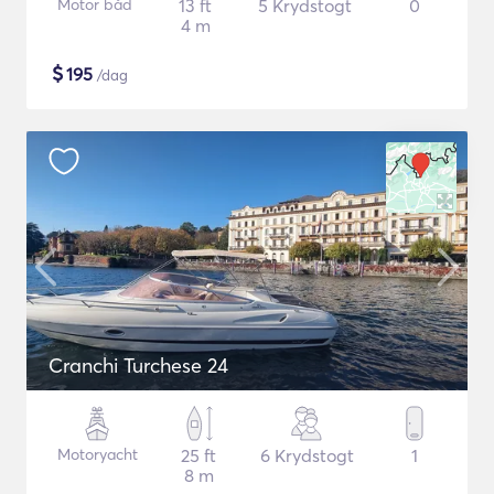
Motor båd
13 ft
5 Krydstogt
0
4 m
$
195
/dag
Cranchi Turchese 24
Motoryacht
25 ft
6 Krydstogt
1
8 m