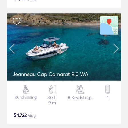
Jeanneau Cap Camarat 9.0 WA
Rundvisning
30 ft
8 Krydstogt
1
9 m
$
1,722
/dag