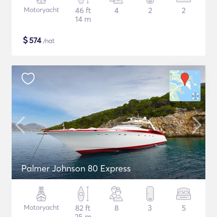
Motoryacht
46 ft
4
2
2
14 m
$
574
/nat
Palmer Johnson 80 Express
Motoryacht
82 ft
8
3
5
25 m