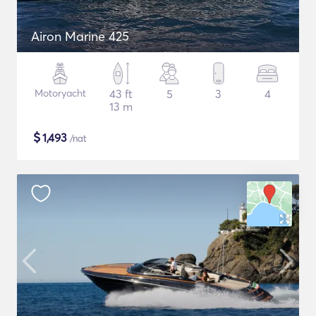
Airon Marine 425
Motoryacht
43 ft
5
3
4
13 m
$
1,493
/nat