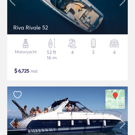
Riva Rivale 52
Motoryacht
52 ft
4
3
4
16 m
$
6,725
/nat