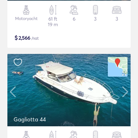
Motoryacht
61 ft
6
3
3
19 m
$
2,566
/nat
Gagliotta 44