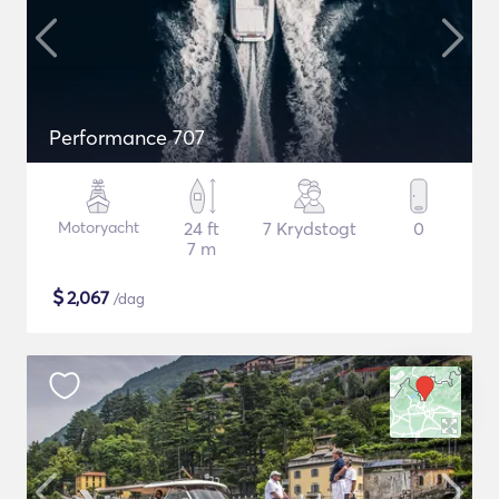
Performance 707
Motoryacht
24 ft
7 Krydstogt
0
7 m
$
2,067
/dag