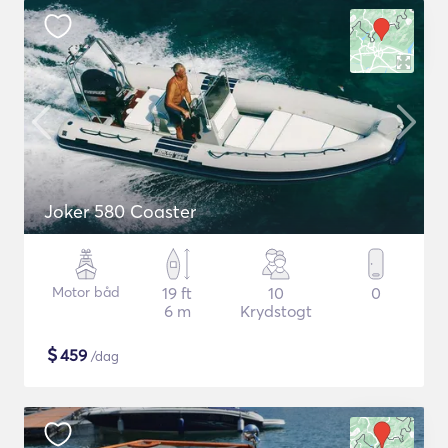
Joker 580 Coaster
Motor båd
19 ft
10
0
6 m
Krydstogt
$
459
/dag