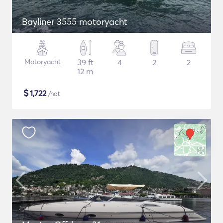
Bayliner 3555 motoryacht
Motoryacht
39 ft
4
2
2
12 m
$
1,722
/nat