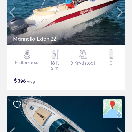
Marinello Eden 22
Midterkonsol
18 ft
9 Krydstogt
0
5 m
$
396
/dag