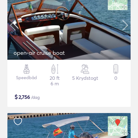
open-air cruise boat
Speedbåd
20 ft
5 Krydstogt
0
6 m
$
2,756
/dag