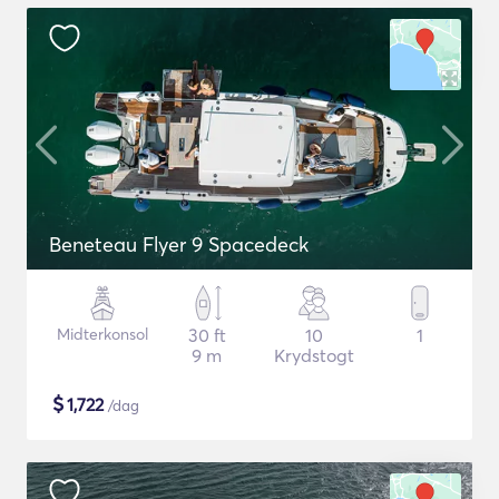
Beneteau Flyer 9 Spacedeck
Midterkonsol
30 ft
10
1
9 m
Krydstogt
$
1,722
/dag