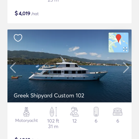
$
4,019
/nat
Greek Shipyard Custom 102
Motoryacht
102 ft
12
6
6
31 m