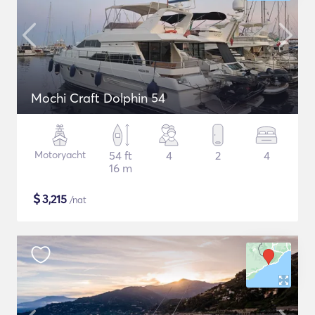
Mochi Craft Dolphin 54
Motoryacht
54 ft
4
2
4
16 m
$
3,215
/nat