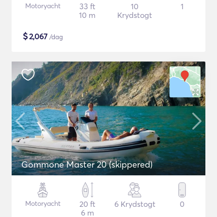
Motoryacht
33 ft
10
1
10 m
Krydstogt
$
2,067
/dag
Gommone Master 20 (skippered)
Motoryacht
20 ft
6 Krydstogt
0
6 m