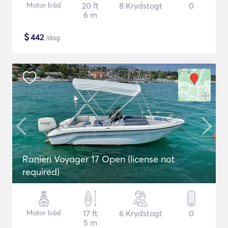
Motor båd
20 ft
8 Krydstogt
0
6 m
$
442
/dag
Ranieri Voyager 17 Open (license not
required)
Motor båd
17 ft
6 Krydstogt
0
5 m