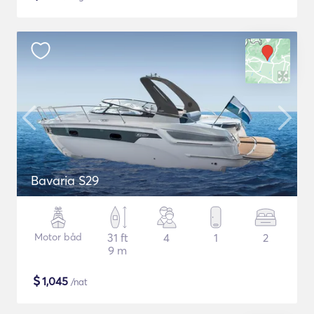
Bavaria S29
Motor båd
31 ft
4
1
2
9 m
$
1,045
/nat