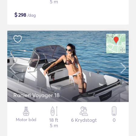
5 m
$
298
/dag
Ranieri Voyager 18
Motor båd
18 ft
6 Krydstogt
0
5 m