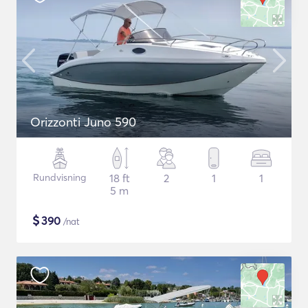
Orizzonti Juno 590
Rundvisning
18 ft
2
1
1
5 m
$
390
/nat