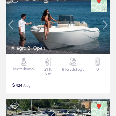
Allegra 21 Open
Midterkonsol
21 ft
8 Krydstogt
0
6 m
$
424
/dag