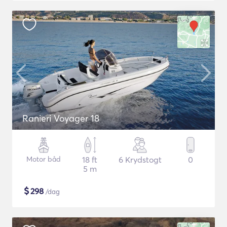
Ranieri Voyager 18
Motor båd
18 ft
6 Krydstogt
0
5 m
$
298
/dag