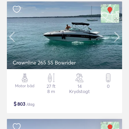
Crownline 265 SS Bowrider
Motor båd
27 ft
14
0
8 m
Krydstogt
$
803
/dag