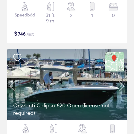
Speedbåd
31 ft
2
1
0
9 m
$
746
/nat
Orizzonti Calipso 620 Open (license not
required)