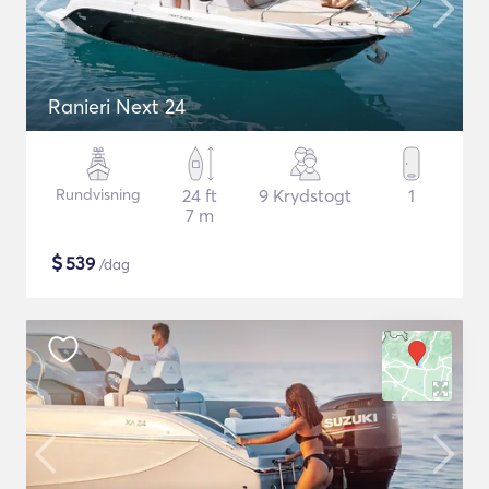
Ranieri Next 24
Rundvisning
24 ft
9 Krydstogt
1
7 m
$
539
/dag