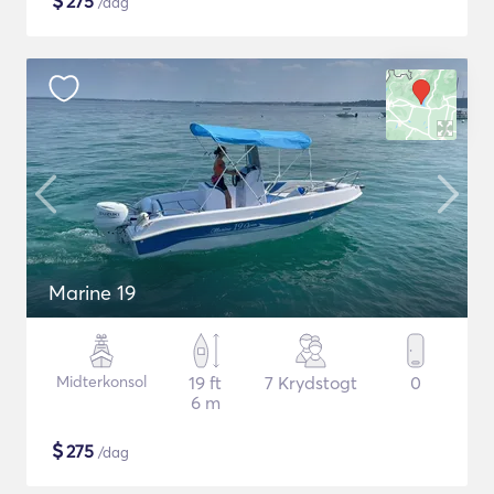
$
275
/dag
Marine 19
Midterkonsol
19 ft
7 Krydstogt
0
6 m
$
275
/dag