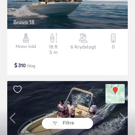
Brava 18
Motor båd
18 ft
6 Krydstogt
0
5 m
$
310
/dag
Filtre