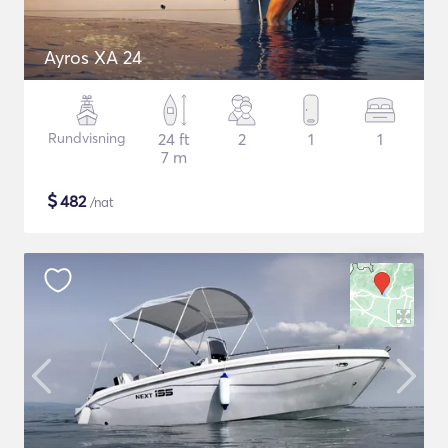
Ayros XA 24
Rundvisning
24 ft
2
1
1
7 m
$
482
/nat