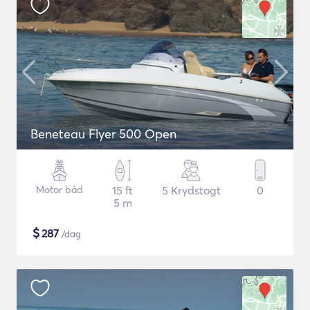
Beneteau Flyer 500 Open
Motor båd
15 ft
5 Krydstogt
0
5 m
$
287
/dag