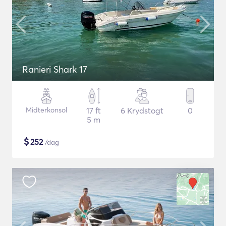
Ranieri Shark 17
Midterkonsol
17 ft
6 Krydstogt
0
5 m
$
252
/dag