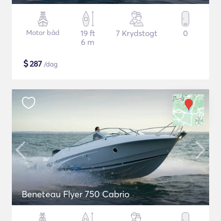
Motor båd
19 ft
7 Krydstogt
0
6 m
$
287
/dag
Beneteau Flyer 750 Cabrio