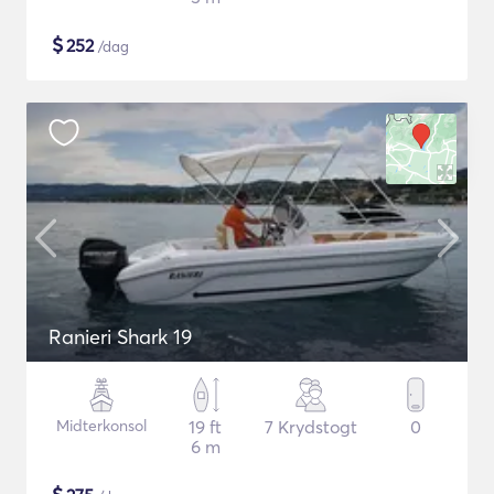
$
252
/dag
Ranieri Shark 19
Midterkonsol
19 ft
7 Krydstogt
0
6 m