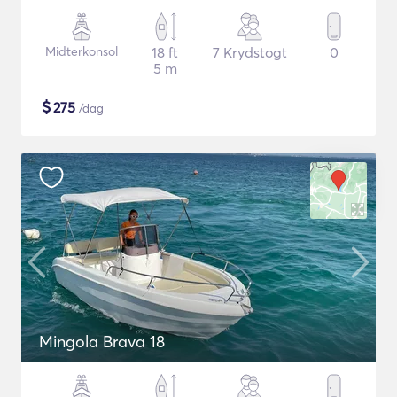
Midterkonsol
18 ft
7 Krydstogt
0
5 m
$
275
/dag
Mingola Brava 18