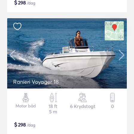
$
298
/dag
Ranieri Voyager 18
Motor båd
18 ft
6 Krydstogt
0
5 m
$
298
/dag