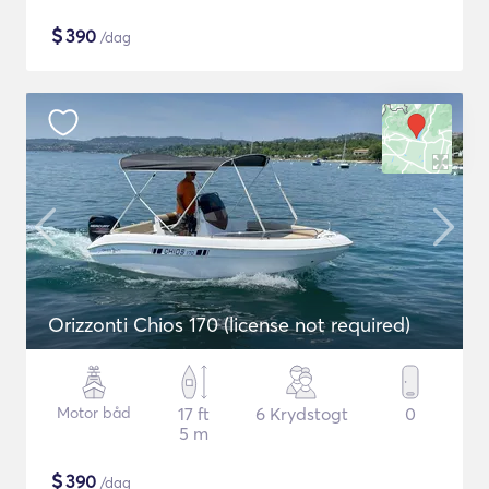
$
390
/dag
Orizzonti Chios 170 (license not required)
Motor båd
17 ft
6 Krydstogt
0
5 m
$
390
/dag