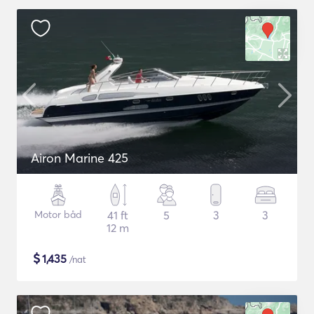
Airon Marine 425
Motor båd
41 ft
5
3
3
12 m
$
1,435
/nat