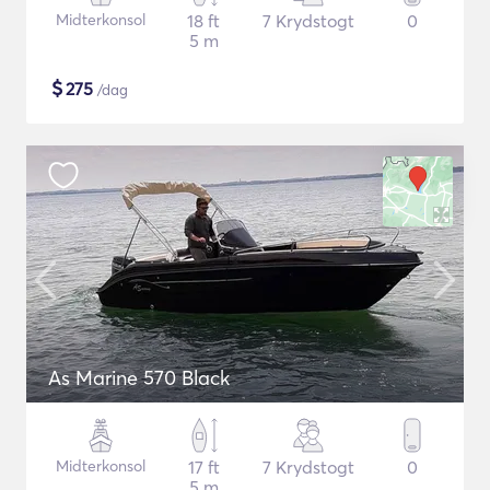
Midterkonsol
18 ft
7 Krydstogt
0
5 m
$
275
/dag
As Marine 570 Black
Midterkonsol
17 ft
7 Krydstogt
0
5 m