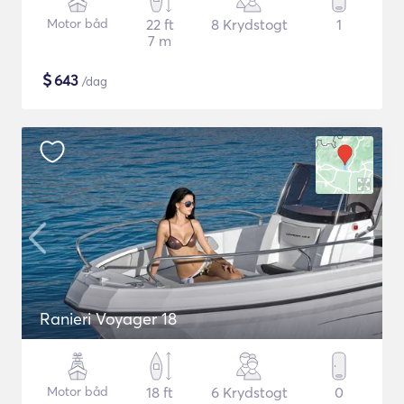
Motor båd
22 ft
8 Krydstogt
1
7 m
$
643
/dag
Ranieri Voyager 18
Motor båd
18 ft
6 Krydstogt
0