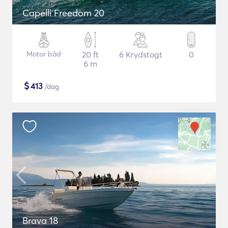
Capelli Freedom 20
Motor båd
20 ft
6 Krydstogt
0
6 m
$
413
/dag
Brava 18