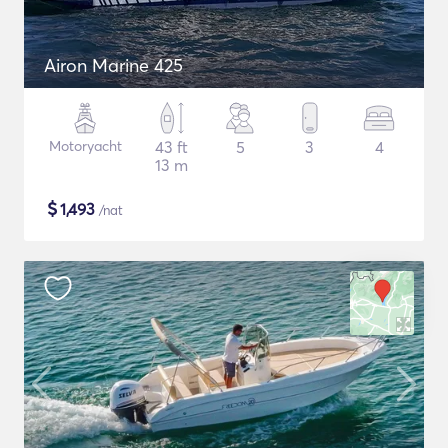
Airon Marine 425
Motoryacht
43 ft
5
3
4
13 m
$
1,493
/nat