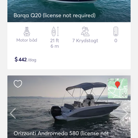
Barqa Q20 (license not required)
Motor båd
21 ft
7 Krydstogt
0
6 m
$
442
/dag
Orizzonti Andromeda 580 (license not