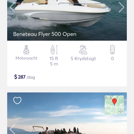
Beneteau Flyer 500 Open
Motoryacht
15 ft
5 Krydstogt
0
5 m
$
287
/dag