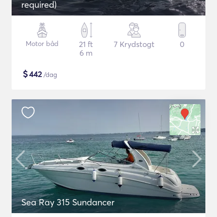
required)
Motor båd
21 ft
7 Krydstogt
0
6 m
$
442
/dag
Sea Ray 315 Sundancer