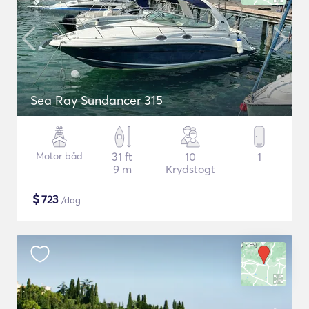
Sea Ray Sundancer 315
Motor båd
31 ft
10
1
9 m
Krydstogt
$
723
/dag