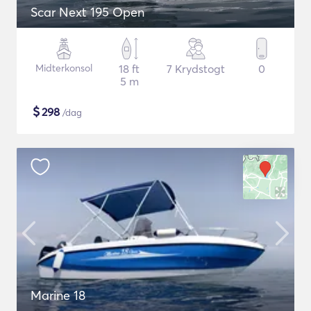
Scar Next 195 Open
Midterkonsol
18 ft
7 Krydstogt
0
5 m
$
298
/dag
Marine 18