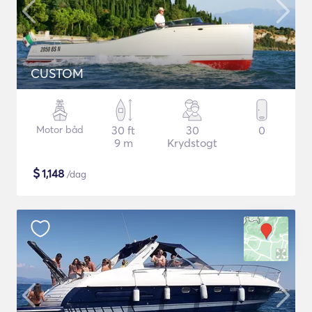
CUSTOM
Motor båd
30 ft
30
0
9 m
Krydstogt
$
1,148
/dag