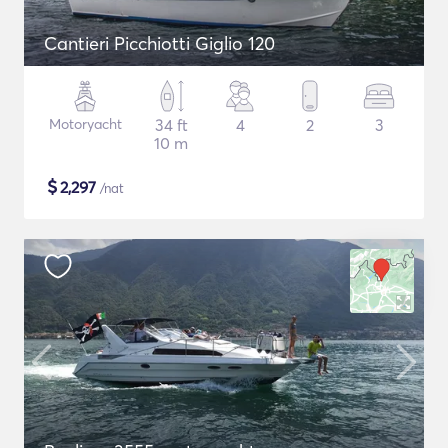
Cantieri Picchiotti Giglio 120
Motoryacht
34 ft
4
2
3
10 m
$
2,297
/nat