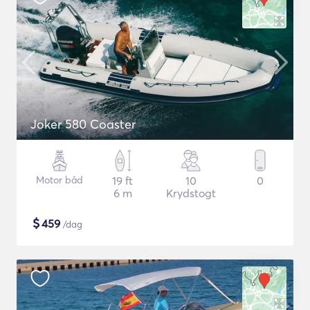
Joker 580 Coaster
Motor båd
19 ft
10
0
6 m
Krydstogt
$
459
/dag