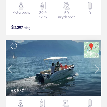
Motoryacht
39 ft
50
0
12 m
Krydstogt
$
2,297
/dag
AS 530