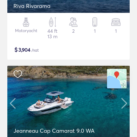
Riva Rivarama
Motoryacht
44 ft
2
1
1
13 m
$
3,904
/nat
Jeanneau Cap Camarat 9.0 WA