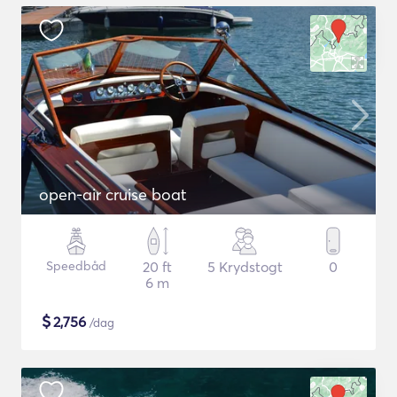
open-air cruise boat
Speedbåd
20 ft
5 Krydstogt
0
6 m
$
2,756
/dag