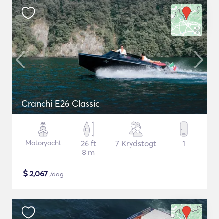
Cranchi E26 Classic
Motoryacht
26 ft
7 Krydstogt
1
8 m
$
2,067
/dag