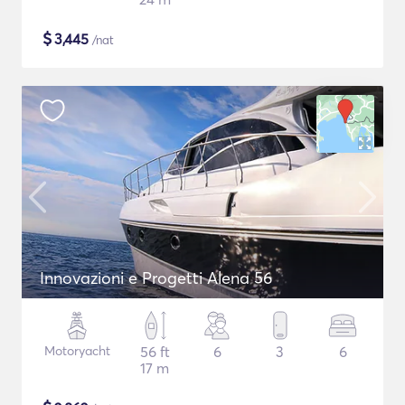
$
3,445
/nat
Innovazioni e Progetti Alena 56
Motoryacht
56 ft
6
3
6
17 m