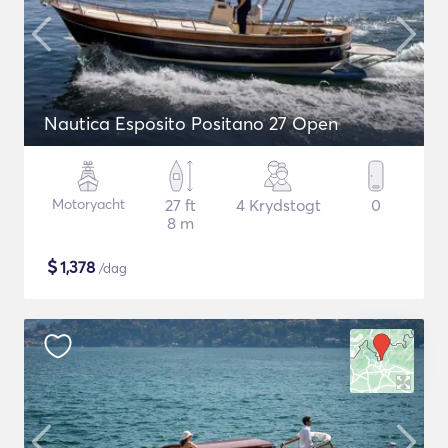
Nautica Esposito Positano 27 Open
Motoryacht
27 ft
4 Krydstogt
0
8 m
$
1,378
/dag