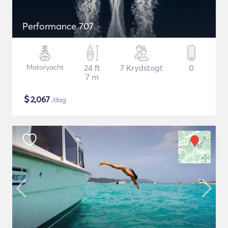
Performance 707
Motoryacht
24 ft
7 Krydstogt
0
7 m
$
2,067
/dag