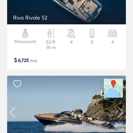
Riva Rivale 52
Motoryacht
52 ft
4
3
4
16 m
$
6,725
/nat