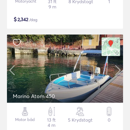
Motoryacht
31 ft
8 Krydstogt
1
9 m
$
2,342
/dag
Marino Atom 450
Motor båd
13 ft
5 Krydstogt
0
4 m