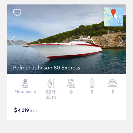
Palmer Johnson 80 Express
Motoryacht
82 ft
8
3
5
25 m
$
4,019
/nat