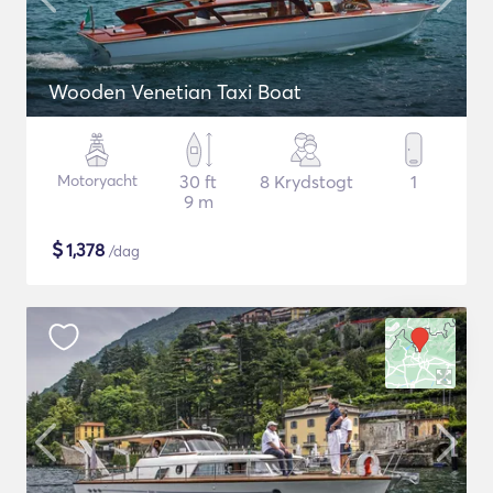
Wooden Venetian Taxi Boat
Motoryacht
30 ft
8 Krydstogt
1
9 m
$
1,378
/dag