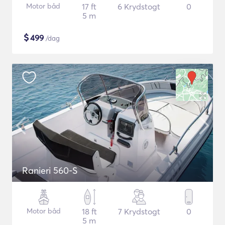
Motor båd
17 ft
6 Krydstogt
0
5 m
$
499
/dag
Ranieri 560-S
Motor båd
18 ft
7 Krydstogt
0
5 m