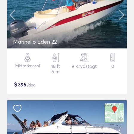
Marinello Eden 22
Midterkonsol
18 ft
9 Krydstogt
0
5 m
$
396
/dag