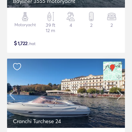
Bayliner 3555 motoryacht
Motoryacht
39 ft
4
2
2
12 m
$
1,722
/nat
Cranchi Turchese 24