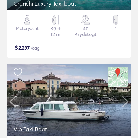
Cranchi Luxury Taxi boat
Motoryacht
39 ft
40
1
12 m
Krydstogt
$
2,297
/dag
Vip Taxi Boat