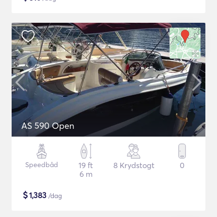
AS 590 Open
Speedbåd
19 ft
8 Krydstogt
0
6 m
$
1,383
/dag