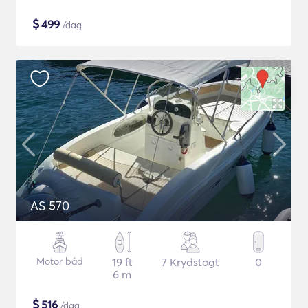
$
499
/dag
AS 570
Motor båd
19 ft
7 Krydstogt
0
6 m
$
516
/dag