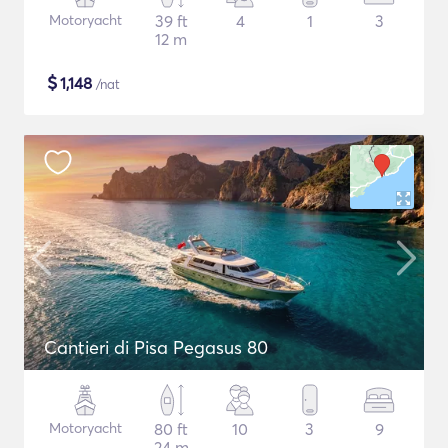
Motoryacht
39 ft
4
1
3
12 m
$
1,148
/nat
Cantieri di Pisa Pegasus 80
Motoryacht
80 ft
10
3
9
24 m