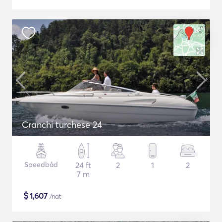
Cranchi turchese 24
Speedbåd
24 ft
2
1
2
7 m
$
1,607
/nat