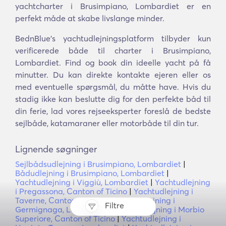
yachtcharter i Brusimpiano, Lombardiet er en
perfekt måde at skabe livslange minder.
BednBlue's yachtudlejningsplatform tilbyder kun
verificerede både til charter i Brusimpiano,
Lombardiet. Find og book din ideelle yacht på få
minutter. Du kan direkte kontakte ejeren eller os
med eventuelle spørgsmål, du måtte have. Hvis du
stadig ikke kan beslutte dig for den perfekte båd til
din ferie, lad vores rejseeksperter foreslå de bedste
sejlbåde, katamaraner eller motorbåde til din tur.
Lignende søgninger
Sejlbådsudlejning i Brusimpiano, Lombardiet
|
Bådudlejning i Brusimpiano, Lombardiet
|
Yachtudlejning i Viggiù, Lombardiet
|
Yachtudlejning
i Pregassona, Canton of Ticino
|
Yachtudlejning i
Taverne, Canton of Ticino
|
Yachtudlejning i
Filtre
Germignaga, Lombardiet
|
Yachtudlejning i Morbio
Superiore, Canton of Ticino
|
Yachtudlejning i