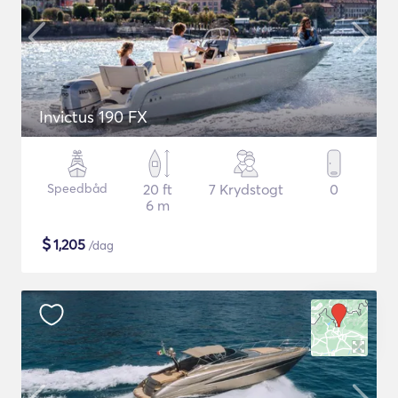
Invictus 190 FX
Speedbåd
20 ft
7 Krydstogt
0
6 m
$
1,205
/dag