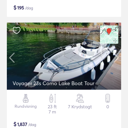
$
195
/dag
Voyager 23s Como Lake Boat Tour
Rundvisning
23 ft
7 Krydstogt
0
7 m
$
1,837
/dag