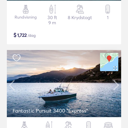
Rundvisning
30 ft
8 Krydstogt
1
9 m
$
1,722
/dag
Fantastic Pursuit 3400 "Express"