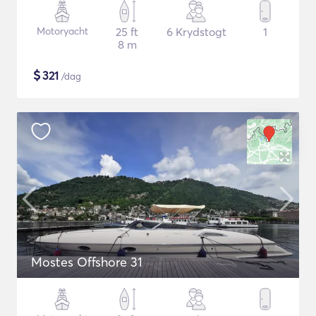
Motoryacht
25 ft
6 Krydstogt
1
8 m
$
321
/dag
Mostes Offshore 31