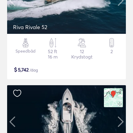
Riva Rivale 52
Speedbåd
52 ft
12
2
16 m
Krydstogt
$
5,742
/dag