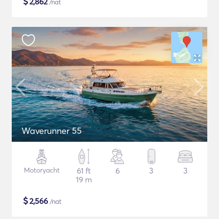
$
2,862
/nat
Waverunner 55
Motoryacht
61 ft
6
3
3
19 m
$
2,566
/nat