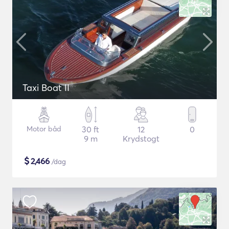
Taxi Boat II
Motor båd
30 ft
12
0
9 m
Krydstogt
$
2,466
/dag