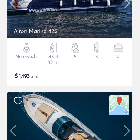
Airon Marine 425
Motoryacht
43 ft
5
3
4
13 m
$
1,493
/nat