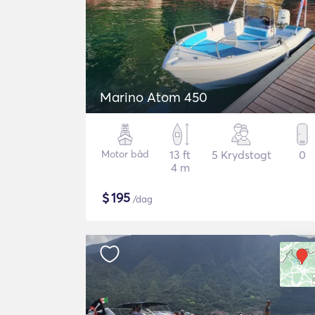
Marino Atom 450
Motor båd
13 ft
5 Krydstogt
0
4 m
$
195
/dag