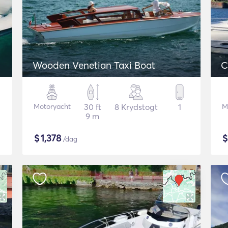
Wooden Venetian Taxi Boat
C
Motoryacht
30 ft
8 Krydstogt
1
M
9 m
$
1,378
/dag