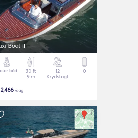
axi Boat II
otor båd
30 ft
12
0
9 m
Krydstogt
$
2,466
/dag