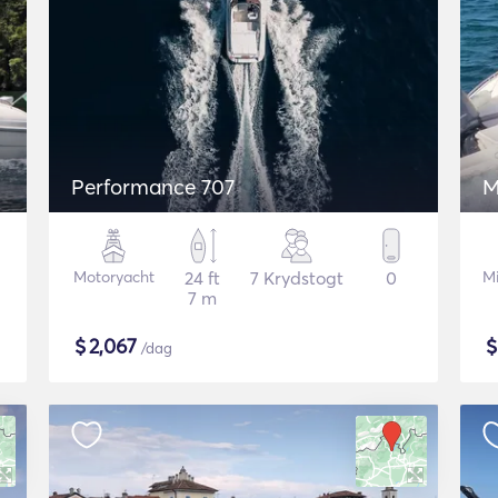
Performance 707
M
Motoryacht
24 ft
7 Krydstogt
0
M
7 m
$
2,067
/dag