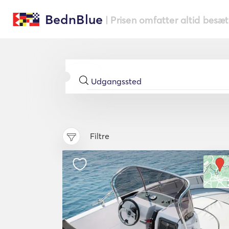
BednBlue
| Prisen omfatter altid besæ
Filtre