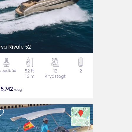
iva Rivale 52
peedbåd
52 ft
12
2
16 m
Krydstogt
$
5,742
/dag