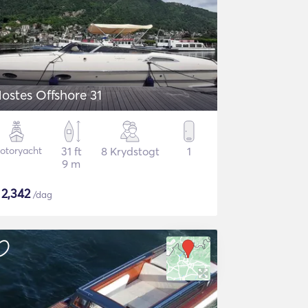
ostes Offshore 31
otoryacht
31 ft
8 Krydstogt
1
9 m
$
2,342
/dag