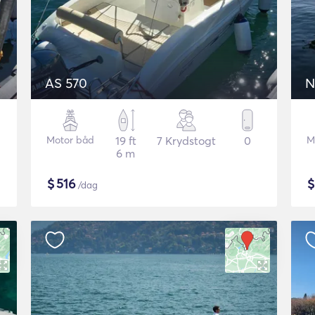
AS 570
N
Motor båd
19 ft
7 Krydstogt
0
M
6 m
$
516
/dag