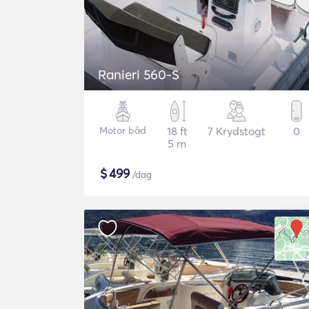
Ranieri 560-S
Motor båd
18 ft
7 Krydstogt
0
5 m
$
499
/dag