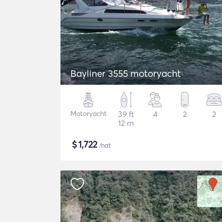
Bayliner 3555 motoryacht
Motoryacht
39 ft
4
2
2
12 m
$
1,722
/nat