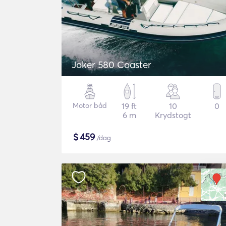
Joker 580 Coaster
Motor båd
19 ft
10
0
6 m
Krydstogt
$
459
/dag