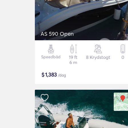
AS 590 Open
Speedbåd
19 ft
8 Krydstogt
0
6 m
$
1,383
/dag