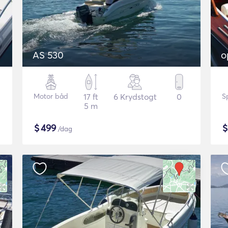
AS 530
o
Motor båd
17 ft
6 Krydstogt
0
S
5 m
$
499
/dag