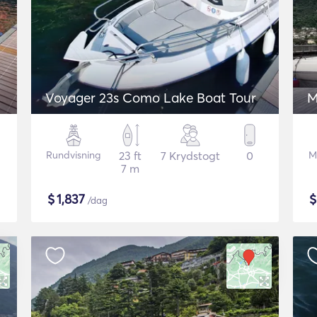
Voyager 23s Como Lake Boat Tour
M
Rundvisning
23 ft
7 Krydstogt
0
M
7 m
$
1,837
/dag