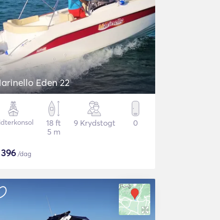
arinello Eden 22
idterkonsol
18 ft
9 Krydstogt
0
5 m
$
396
/dag