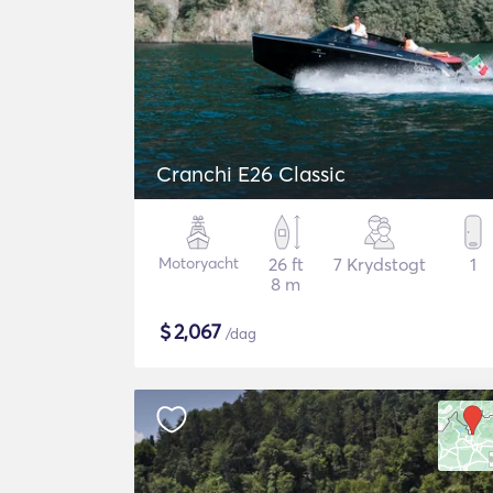
Cranchi E26 Classic
Motoryacht
26 ft
7 Krydstogt
1
8 m
$
2,067
/dag