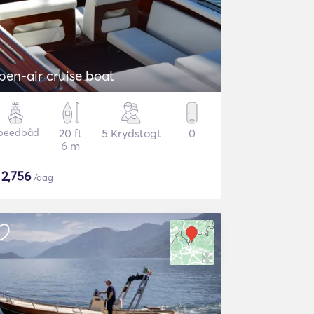
pen-air cruise boat
peedbåd
20 ft
5 Krydstogt
0
6 m
$
2,756
/dag