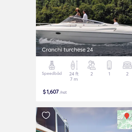
Cranchi turchese 24
Speedbåd
24 ft
2
1
2
7 m
$
1,607
/nat