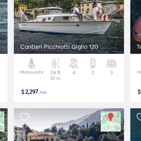
Cantieri Picchiotti Giglio 120
T
Motoryacht
34 ft
4
2
3
M
10 m
$
2,297
/nat