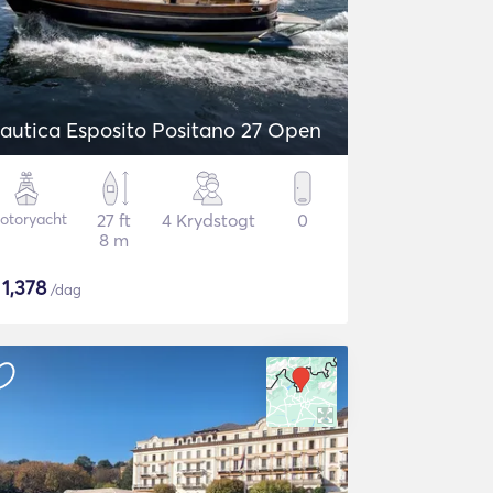
autica Esposito Positano 27 Open
otoryacht
27 ft
4 Krydstogt
0
8 m
$
1,378
/dag