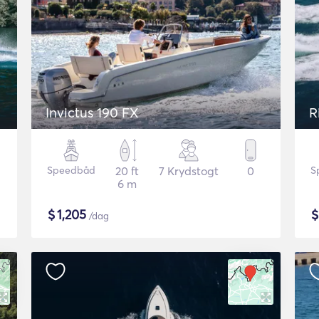
Invictus 190 FX
R
Speedbåd
20 ft
7 Krydstogt
0
S
6 m
$
1,205
/dag