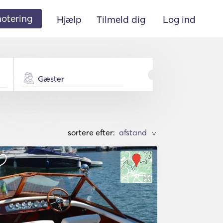
 notering
Hjælp
Tilmeld dig
Log ind
Gæster
sortere efter:
>