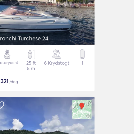
ranchi Turchese 24
otoryacht
25 ft
6 Krydstogt
1
8 m
$
321
/dag