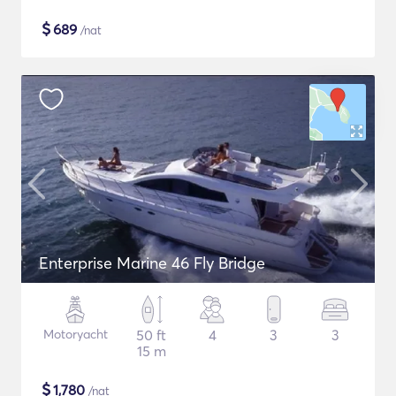
$
689
/nat
Enterprise Marine 46 Fly Bridge
Motoryacht
50 ft
4
3
3
15 m
$
1,780
/nat