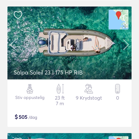
Salpa Soleil 23 | 175 HP RIB
Stiv oppustelig
23 ft
9 Krydstogt
0
7 m
$
505
/dag