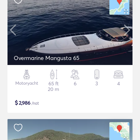
Overmarine Mangusta 65
Motoryacht
65 ft
6
3
4
20 m
$
2,986
/nat