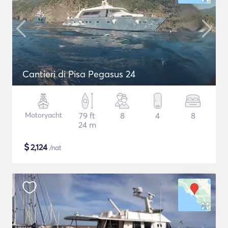
Cantieri di Pisa Pegasus 24
Motoryacht
79 ft
8
4
8
24 m
$
2,124
/nat