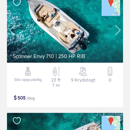
Scanner Envy 710 | 250 HP RIB
Stiv oppustelig
23 ft
9 Krydstogt
0
7 m
$
505
/dag