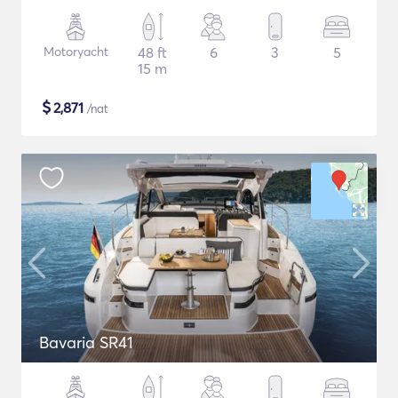
Motoryacht
48 ft
6
3
5
15 m
$
2,871
/nat
Bavaria SR41