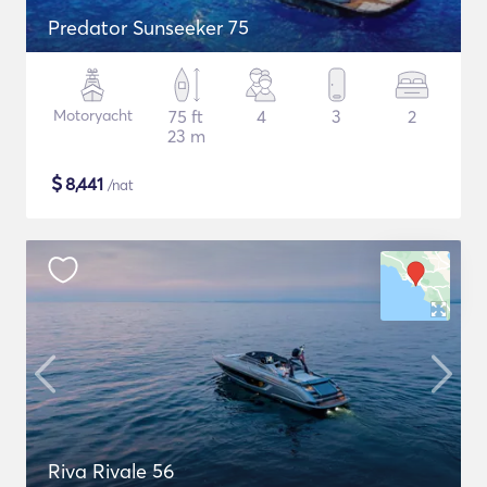
Predator Sunseeker 75
Motoryacht
75 ft
4
3
2
23 m
$
8,441
/nat
Riva Rivale 56