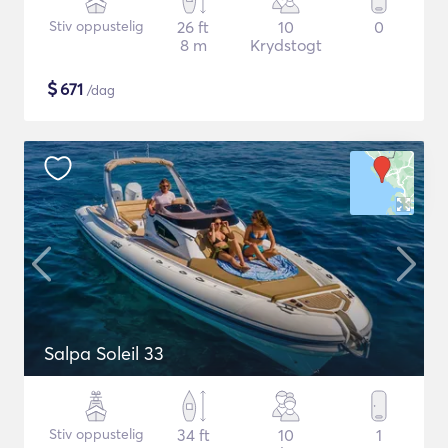
Stiv oppustelig
26 ft
10
0
8 m
Krydstogt
$
671
/dag
Salpa Soleil 33
Stiv oppustelig
34 ft
10
1