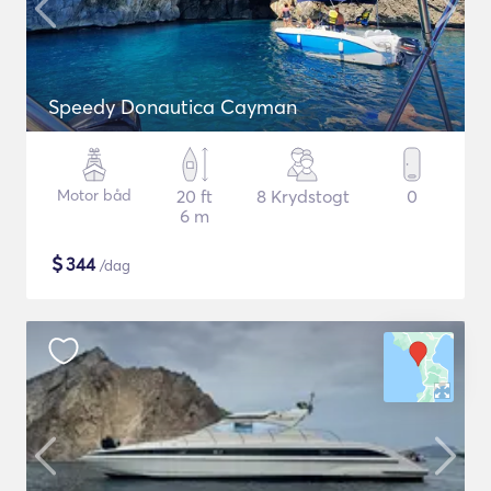
Speedy Donautica Cayman
Motor båd
20 ft
8 Krydstogt
0
6 m
$
344
/dag