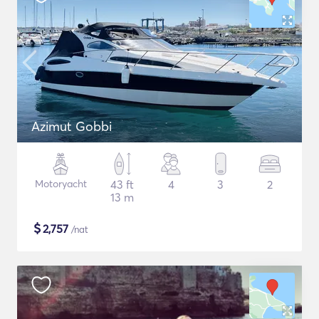
Azimut Gobbi
Motoryacht
43 ft
4
3
2
13 m
$
2,757
/nat