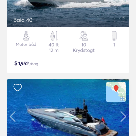
Baia 40
Motor båd
40 ft
10
1
12 m
Krydstogt
$
1,952
/dag