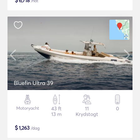
$
6,718
/nat
Bluefin Ultra 39
Motoryacht
43 ft
11
0
13 m
Krydstogt
$
1,263
/dag