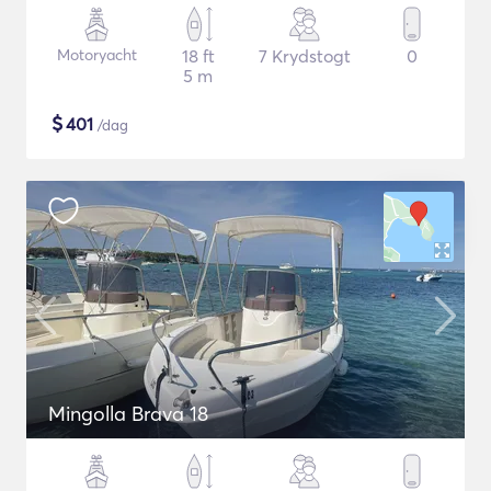
Motoryacht
18 ft
7 Krydstogt
0
5 m
$
401
/dag
Mingolla Brava 18