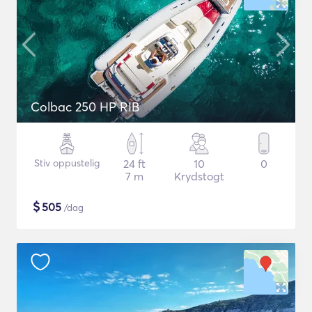
Colbac 250 HP RIB
Stiv oppustelig
24 ft
10
0
7 m
Krydstogt
$
505
/dag