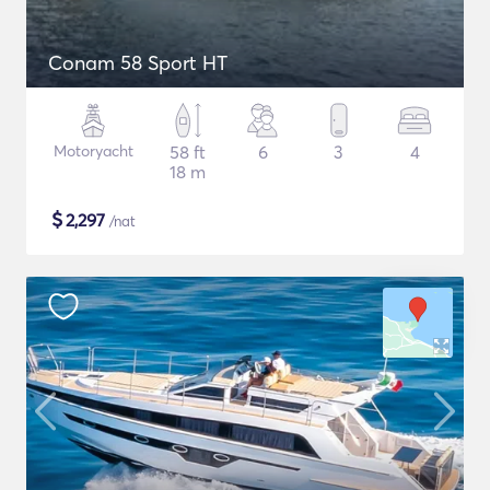
Conam 58 Sport HT
Motoryacht
58 ft
6
3
4
18 m
$
2,297
/nat