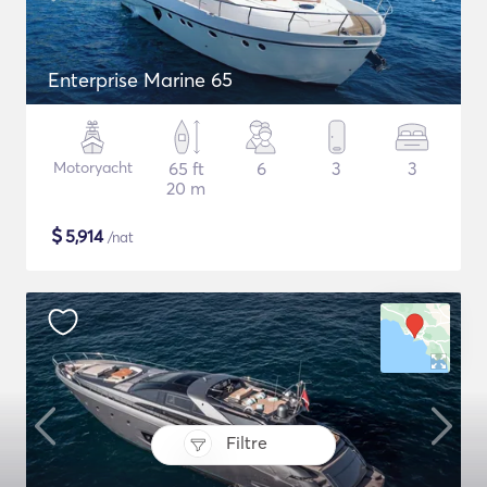
Enterprise Marine 65
Motoryacht
65 ft
6
3
3
20 m
$
5,914
/nat
Filtre