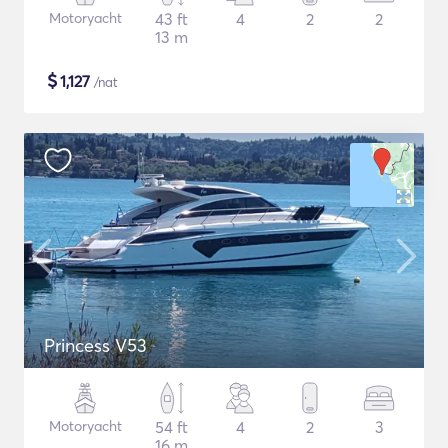
Motoryacht
43 ft
4
2
2
13 m
$
1,127
/nat
Princess V53
Motoryacht
54 ft
4
2
3
16 m