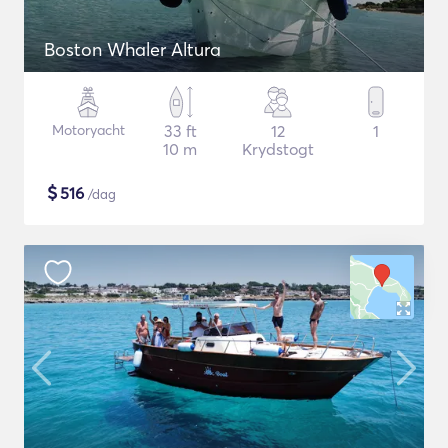
Boston Whaler Altura
Motoryacht
33 ft
12
1
10 m
Krydstogt
$
516
/dag