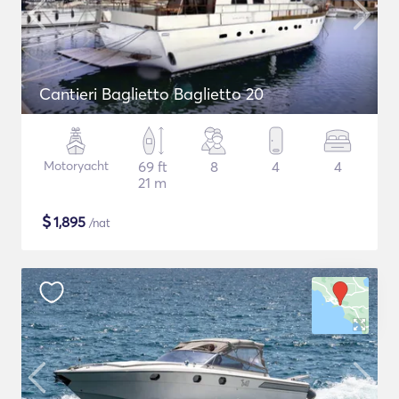
Cantieri Baglietto Baglietto 20
Motoryacht
69 ft
8
4
4
21 m
$
1,895
/nat