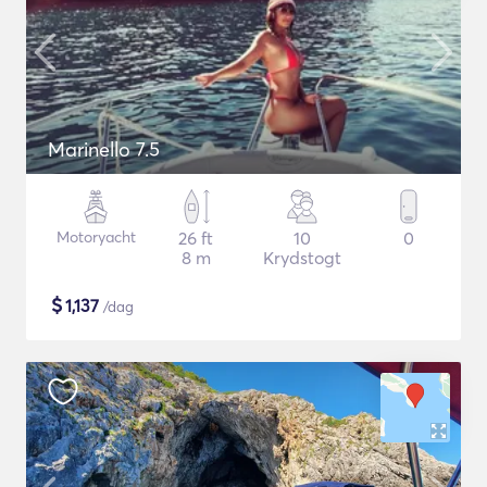
Marinello 7.5
Motoryacht
26 ft
10
0
8 m
Krydstogt
$
1,137
/dag