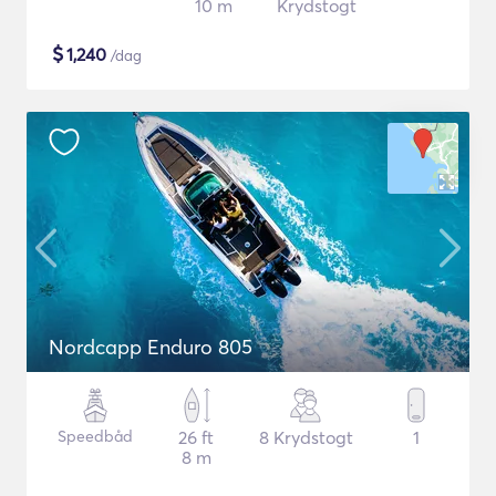
10 m
Krydstogt
$
1,240
/dag
Nordcapp Enduro 805
Speedbåd
26 ft
8 Krydstogt
1
8 m