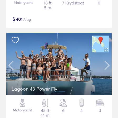
Motoryacht
18 ft
7 Krydstogt
0
5 m
$
401
/dag
Lagoon 43 Power Fly
Motoryacht
45 ft
6
4
3
14 m