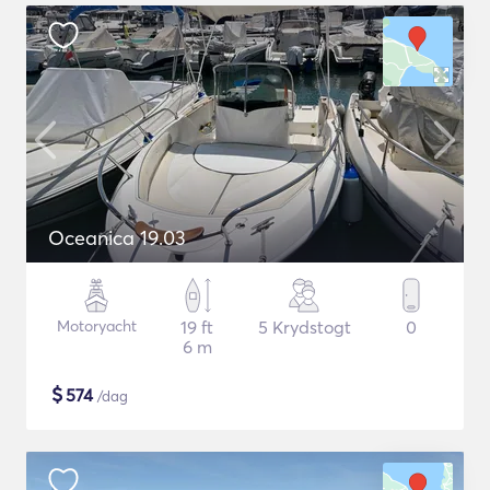
Oceanica 19.03
Motoryacht
19 ft
5 Krydstogt
0
6 m
$
574
/dag