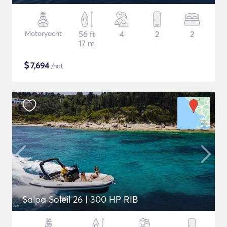
Motoryacht
56 ft
4
2
2
17 m
$
7,694
/nat
Salpa Soleil 26 | 300 HP RIB