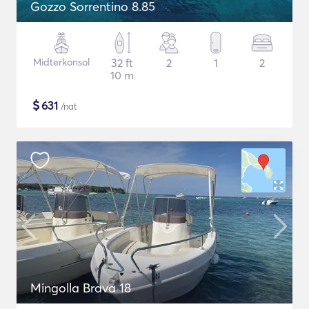
Gozzo Sorrentino 8.85
Midterkonsol
32 ft
2
1
2
10 m
$
631
/nat
Mingolla Brava 18