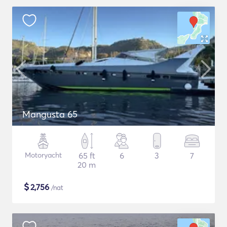
Mangusta 65
Motoryacht
65 ft
6
3
7
20 m
$
2,756
/nat