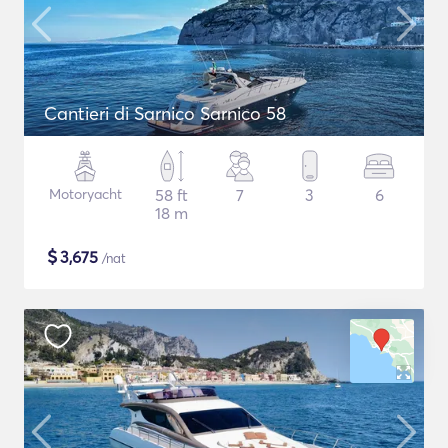
Cantieri di Sarnico Sarnico 58
Motoryacht
58 ft
7
3
6
18 m
$
3,675
/nat