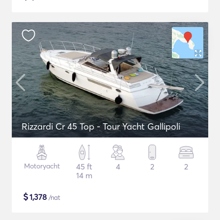
Rizzardi Cr 45 Top - Tour Yacht Gallipoli
Motoryacht
45 ft
4
2
2
14 m
$
1,378
/nat