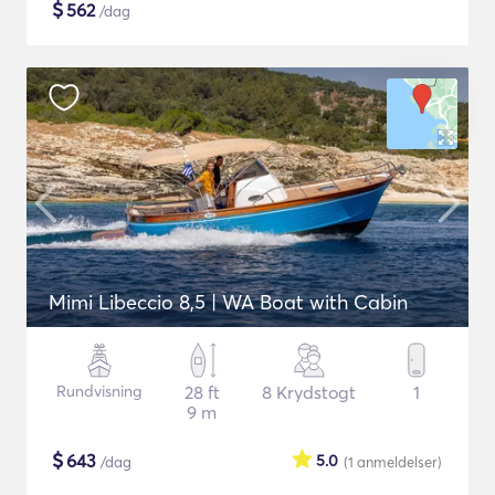
$
562
/dag
Mimi Libeccio 8,5 | WA Boat with Cabin
Rundvisning
28 ft
8 Krydstogt
1
9 m
$
643
5.0
/dag
(1
anmeldelser
)