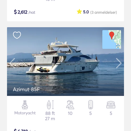
$
2,612
5.0
/nat
(3
anmeldelser
)
Azimut 85F
Motoryacht
88 ft
10
5
5
27 m