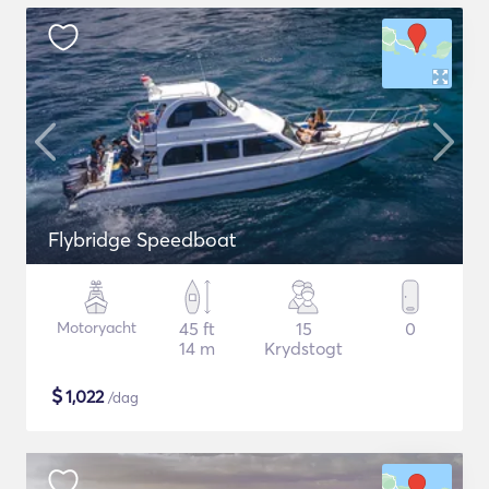
Flybridge Speedboat
Motoryacht
45 ft
15
0
14 m
Krydstogt
$
1,022
/dag