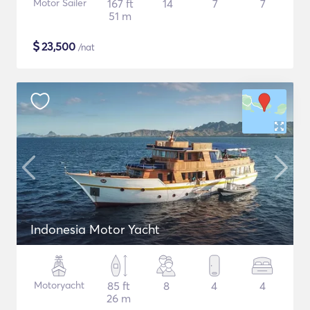
Motor Sailer
167 ft
14
7
7
51 m
$
23,500
/nat
Indonesia Motor Yacht
Motoryacht
85 ft
8
4
4
26 m