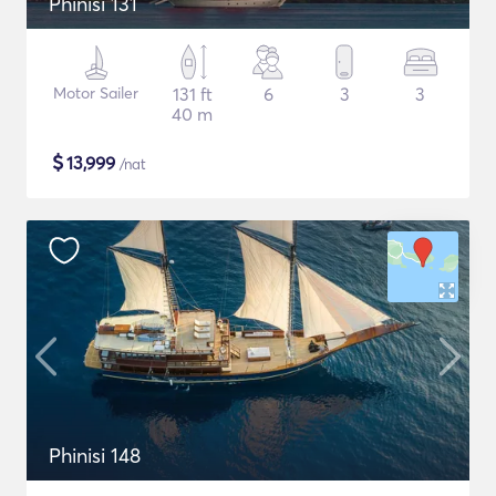
Phinisi 131
Motor Sailer
131 ft
6
3
3
40 m
$
13,999
/nat
Phinisi 148