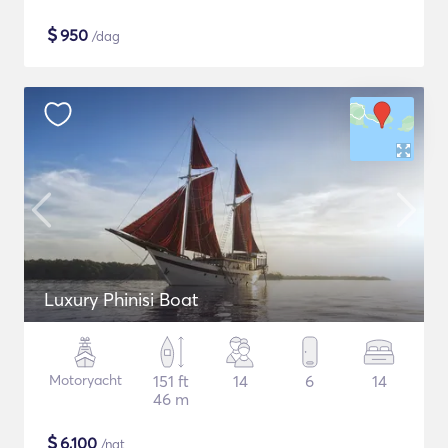
$
950
/dag
Luxury Phinisi Boat
Motoryacht
151 ft
14
6
14
46 m
$
6,100
/nat