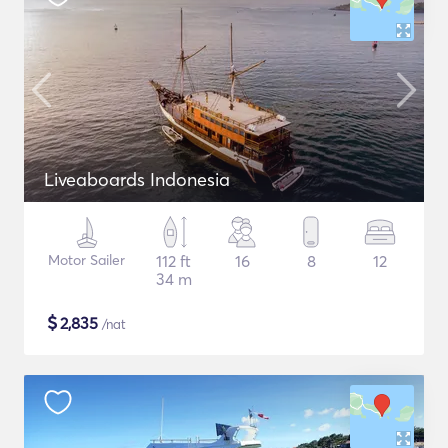
Liveaboards Indonesia
Motor Sailer
112 ft
16
8
12
34 m
$
2,835
/nat