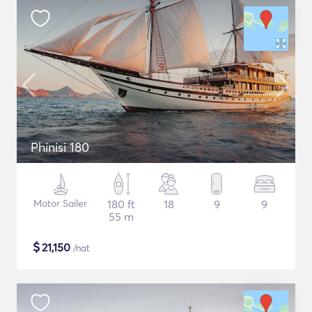
Phinisi 180
Motor Sailer
180 ft
18
9
9
55 m
$
21,150
/nat