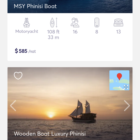
MSY Phinisi Boat
Motoryacht
108 ft
16
8
13
33 m
$
585
/nat
Wooden Boat Luxury Phinisi