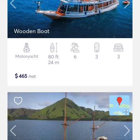
Wooden Boat
Motoryacht
80 ft
6
3
3
24 m
$
465
/nat