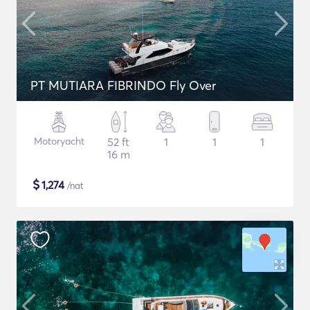
PT MUTIARA FIBRINDO Fly Over
Motoryacht
52 ft
1
1
1
16 m
$
1,274
/nat