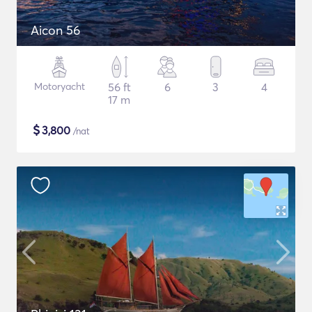
Aicon 56
Motoryacht
56 ft
6
3
4
17 m
$
3,800
/nat