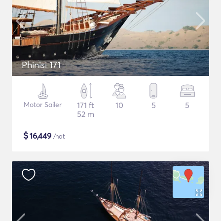
Phinisi 171
Motor Sailer
171 ft
10
5
5
52 m
$
16,449
/nat