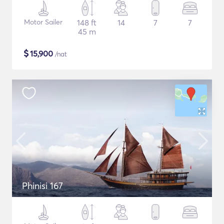
Motor Sailer
148 ft
14
7
7
45 m
$
15,900
/nat
Phinisi 167