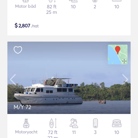
Motor båd
82 ft
10
2
10
25 m
$
2,807
/nat
M/Y 72
Motoryacht
72 ft
11
3
10
22 m