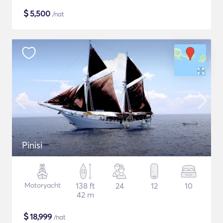
$
5,500
/nat
Pinisi
Motoryacht
138 ft
24
12
10
42 m
$
18,999
/nat