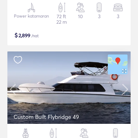
Power katamaran
72 ft
10
3
3
22 m
$
2,899
/nat
Custom Built Flybridge 49