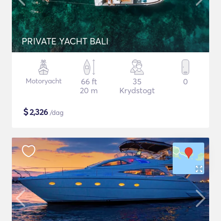
PRIVATE YACHT BALI
Motoryacht
66 ft
35
0
20 m
Krydstogt
$
2,326
/dag