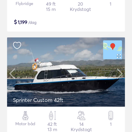
Flybridge
49 ft
20
1
15 m
Krydstogt
$
1,199
/dag
Sprinter Custom 42ft
Motor båd
42 ft
14
1
13 m
Krydstogt