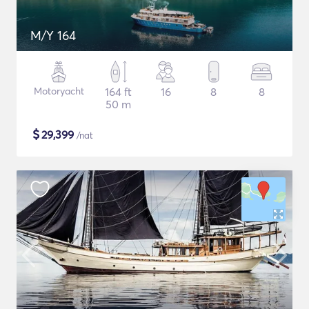
M/Y 164
Motoryacht
164 ft
16
8
8
50 m
$
29,399
/nat