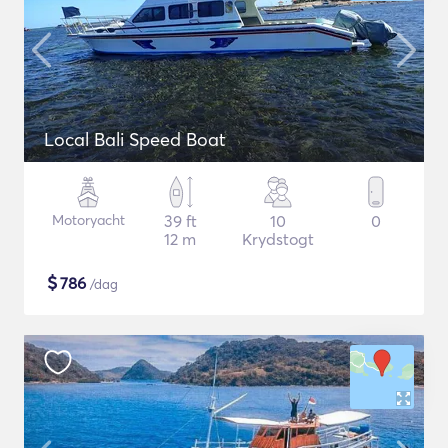
Local Bali Speed Boat
Motoryacht
39 ft
10
0
12 m
Krydstogt
$
786
/dag