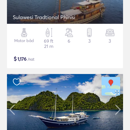
Sulawesi Tradtional Phinisi
Motor båd
69 ft
6
3
3
21 m
$
1,176
/nat