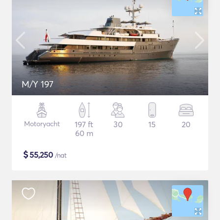
M/Y 197
Motoryacht
197 ft
30
15
20
60 m
$
55,250
/nat