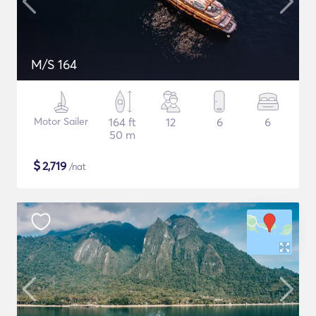
M/S 164
Motor Sailer
164 ft
12
6
6
50 m
$
2,719
/nat