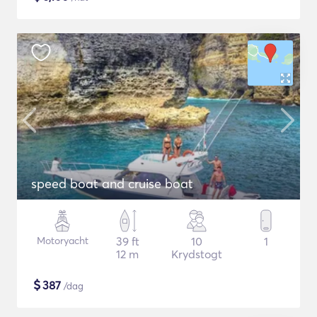
speed boat and cruise boat
Motoryacht
39 ft
10
1
12 m
Krydstogt
$
387
/dag