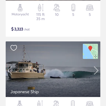
Motoryacht
115 ft
10
5
5
35 m
$
3,323
/nat
Japanese Ship