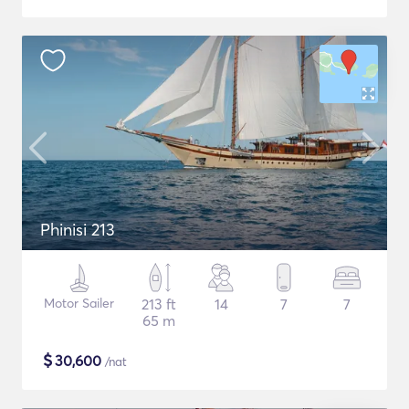
Phinisi 213
Motor Sailer
213 ft
14
7
7
65 m
$
30,600
/nat