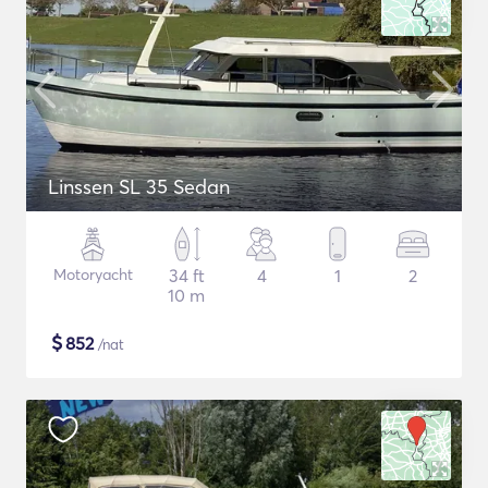
Linssen SL 35 Sedan
Motoryacht
34 ft
4
1
2
10 m
$
852
/nat