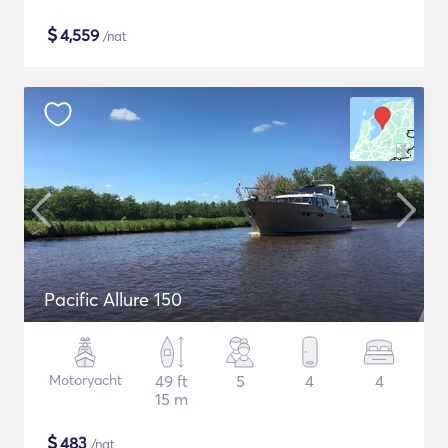
$
4,559
/nat
Pacific Allure 150
Motoryacht
49 ft
5
4
4
15 m
$
483
/nat