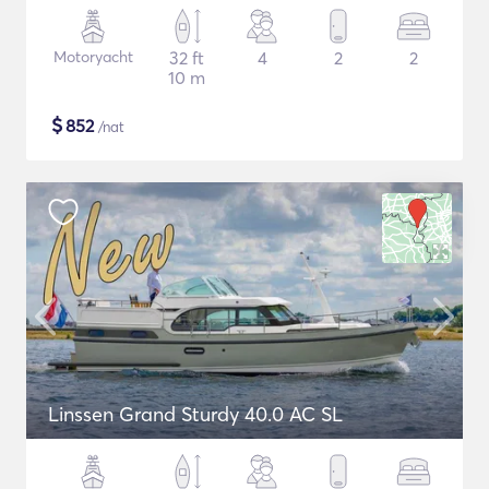
Motoryacht
32 ft
4
2
2
10 m
$
852
/nat
Linssen Grand Sturdy 40.0 AC SL