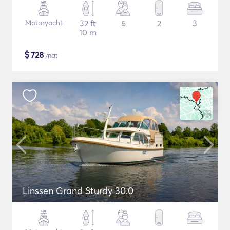
Motoryacht
32 ft
6
2
3
10 m
$
728
/nat
Linssen Grand Sturdy 30.0