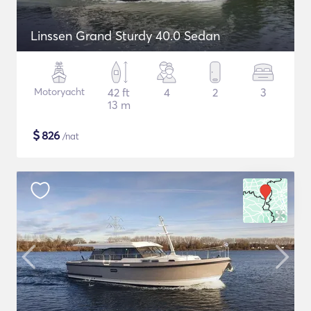
Linssen Grand Sturdy 40.0 Sedan
Motoryacht
42 ft
4
2
3
13 m
$
826
/nat