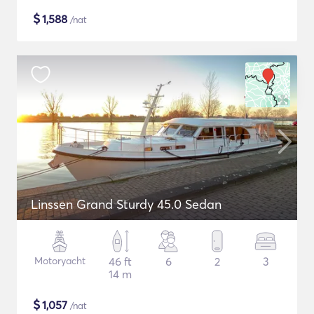
$
1,588
/nat
Linssen Grand Sturdy 45.0 Sedan
Motoryacht
46 ft
6
2
3
14 m
$
1,057
/nat