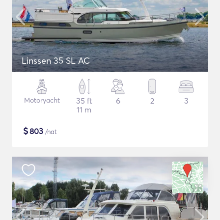
Linssen 35 SL AC
Motoryacht
35 ft
6
2
3
11 m
$
803
/nat