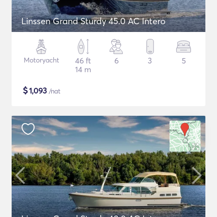
Linssen Grand Sturdy 45.0 AC Intero
Motoryacht
46 ft
6
3
5
14 m
$
1,093
/nat