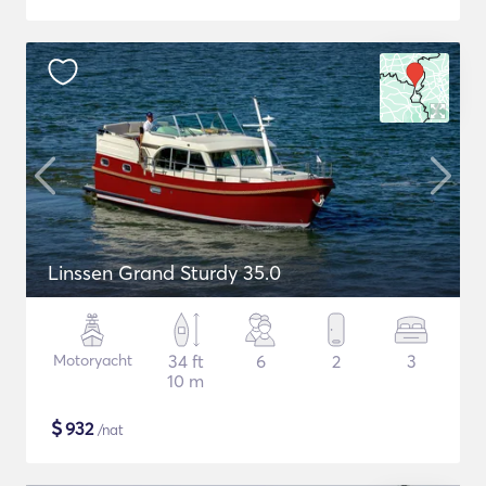
Linssen Grand Sturdy 35.0
Motoryacht
34 ft
6
2
3
10 m
$
932
/nat