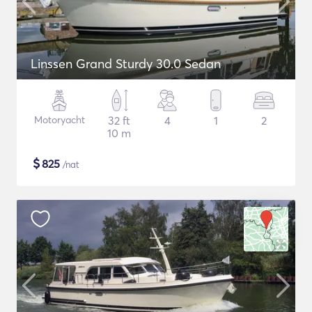
Linssen Grand Sturdy 30.0 Sedan
Motoryacht
32 ft
4
1
2
10 m
$
825
/nat