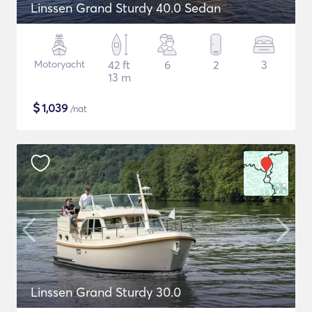
Linssen Grand Sturdy 40.0 Sedan
Motoryacht
42 ft
6
2
3
13 m
$
1,039
/nat
Linssen Grand Sturdy 30.0