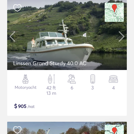
Linssen Grand Sturdy 40.0 AC
Motoryacht
42 ft
6
3
4
13 m
$
905
/nat