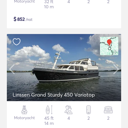
Motoryacht
32 ft
4
2
2
10 m
$
852
/nat
Linssen Grand Sturdy 450 Variotop
Motoryacht
45 ft
4
2
2
14 m