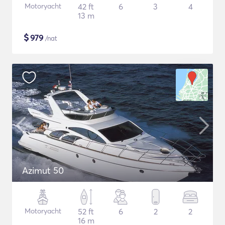
Motoryacht
42 ft
6
3
4
13 m
$
979
/nat
Azimut 50
Motoryacht
52 ft
6
2
2
16 m