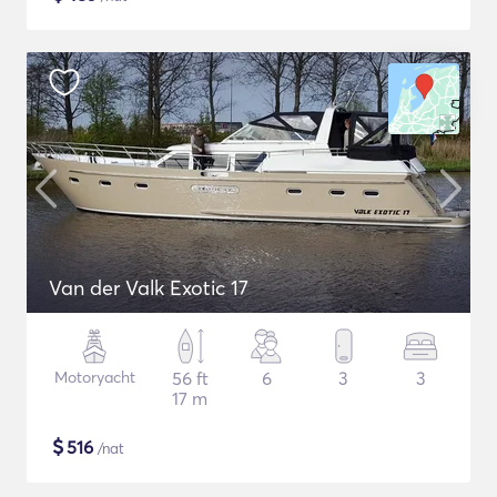
Van der Valk Exotic 17
Motoryacht
56 ft
6
3
3
17 m
$
516
/nat