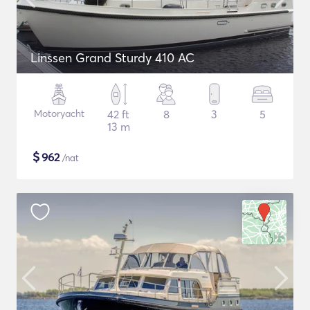
Linssen Grand Sturdy 410 AC
Motoryacht
42 ft
8
3
5
13 m
$
962
/nat