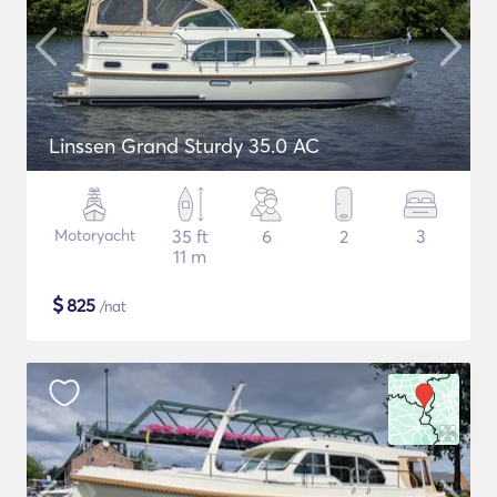
Linssen Grand Sturdy 35.0 AC
Motoryacht
35 ft
6
2
3
11 m
$
825
/nat