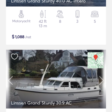
Linssen Grand Sturdy 40.0 AC Intero
Motoryacht
42 ft
8
3
5
13 m
$
1,088
/nat
Linssen Grand Sturdy 30.9 AC