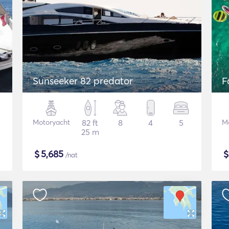
Sunseeker 82 predator
F
Motoryacht
82 ft
8
4
5
M
25 m
$
5,685
/nat