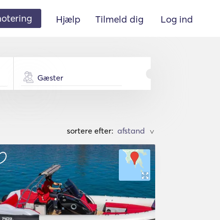
 notering
Hjælp
Tilmeld dig
Log ind
Gæster
sortere efter:
>