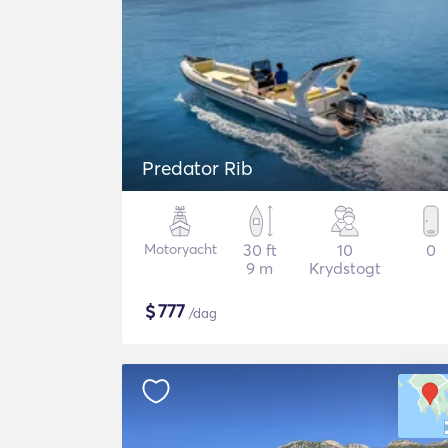
Predator Rib
Motoryacht
30 ft
10
0
9 m
Krydstogt
$
777
/dag