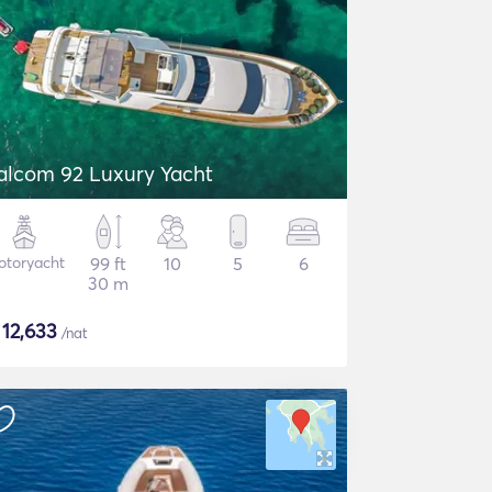
alcom 92 Luxury Yacht
otoryacht
99 ft
10
5
6
30 m
$
12,633
/nat