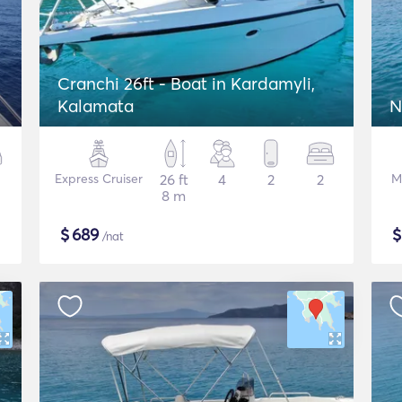
Cranchi 26ft - Boat in Kardamyli,
Kalamata
N
Express Cruiser
26 ft
4
2
2
M
8 m
$
689
/nat