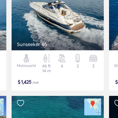
Sunseeker 46
P
Motoryacht
46 ft
6
2
3
St
14 m
$
1,425
/nat