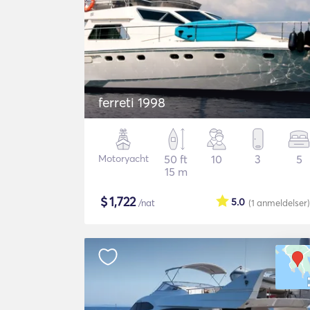
ferreti 1998
Motoryacht
50 ft
10
3
5
15 m
$
1,722
5.0
/nat
(1
anmeldelser
)