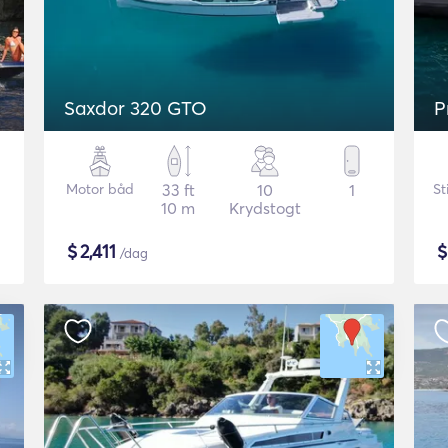
Saxdor 320 GTO
P
Motor båd
33 ft
10
1
St
10 m
Krydstogt
$
2,411
/dag