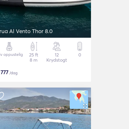
rua Al Vento Thor 8.0
iv oppustelig
25 ft
12
0
8 m
Krydstogt
$
777
/dag