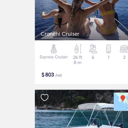
Cranchi Cruiser
Express Cruiser
26 ft
6
1
2
8 m
$
803
/nat