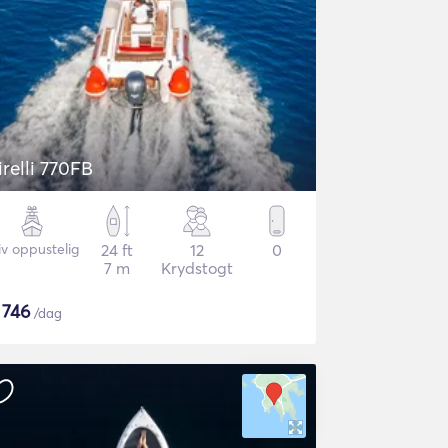
irelli 770FB
iv oppustelig
24 ft
12
0
7 m
Krydstogt
$
746
/dag