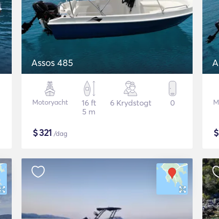
Assos 485
A
Motoryacht
16 ft
6 Krydstogt
0
M
5 m
$
321
/dag