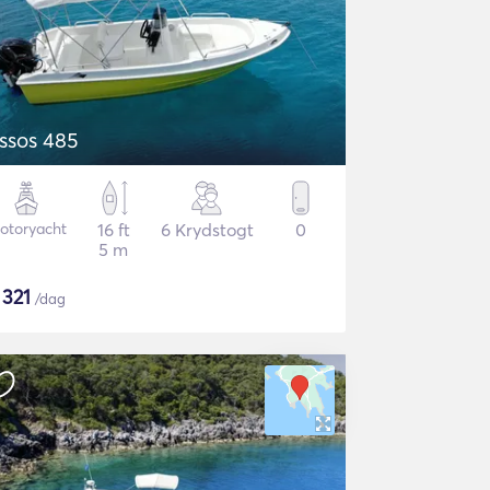
ssos 485
otoryacht
16 ft
6 Krydstogt
0
5 m
$
321
/dag