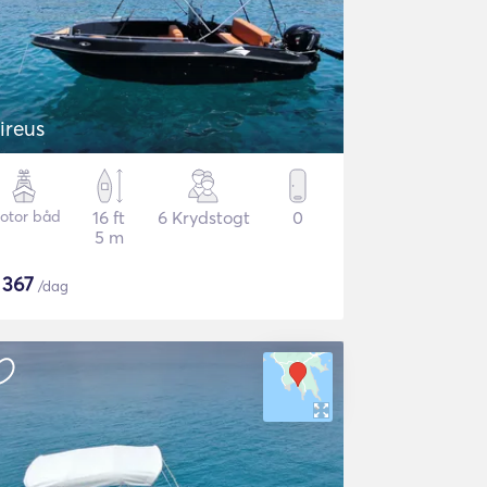
ireus
otor båd
16 ft
6 Krydstogt
0
5 m
$
367
/dag