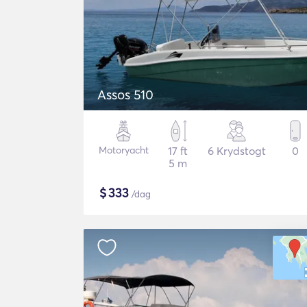
Assos 510
Motoryacht
17 ft
6 Krydstogt
0
5 m
$
333
/dag