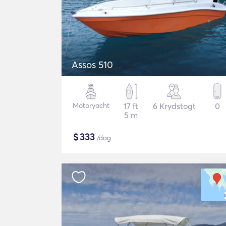
Assos 510
Motoryacht
17 ft
6 Krydstogt
0
5 m
$
333
/dag