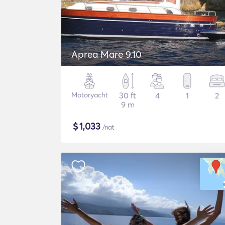
Aprea Mare 9.10
Motoryacht
30 ft
4
1
2
9 m
$
1,033
/nat