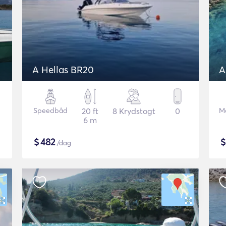
A Hellas BR20
A
Speedbåd
20 ft
8 Krydstogt
0
M
6 m
$
482
/dag