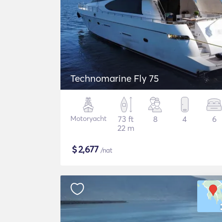
Technomarine Fly 75
Motoryacht
73 ft
8
4
6
22 m
$
2,677
/nat