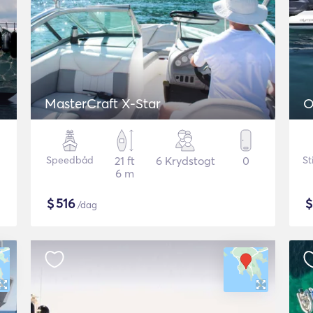
MasterCraft X-Star
O
Speedbåd
21 ft
6 Krydstogt
0
St
6 m
$
516
/dag