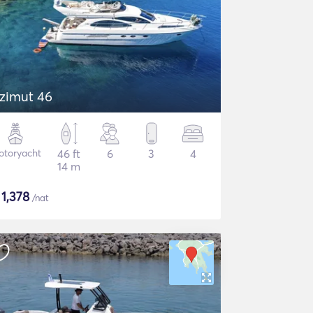
zimut 46
otoryacht
46 ft
6
3
4
14 m
$
1,378
/nat