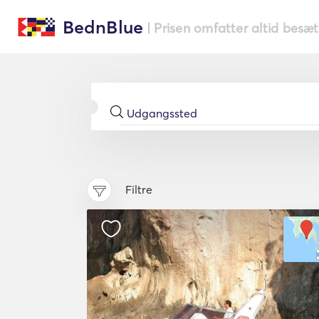
BednBlue
| Prisen omfatter altid besæ
Filtre