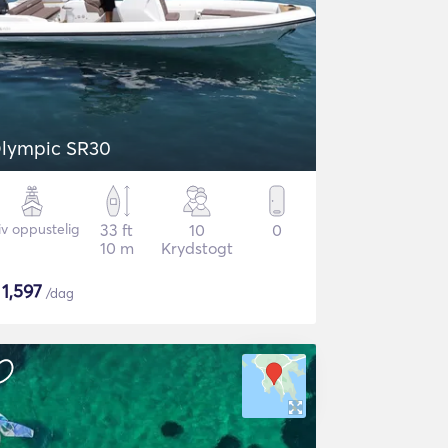
lympic SR30
iv oppustelig
33 ft
10
0
10 m
Krydstogt
$
1,597
/dag