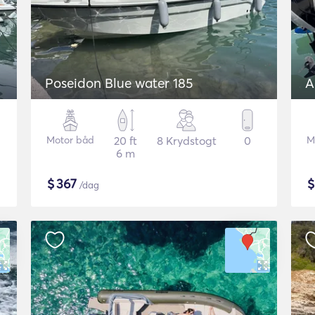
Poseidon Blue water 185
A
Motor båd
20 ft
8 Krydstogt
0
M
6 m
$
367
/dag