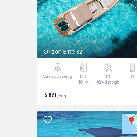
Orizon Elite 32
Stiv oppustelig
32 ft
10
0
10 m
Krydstogt
$
861
/dag