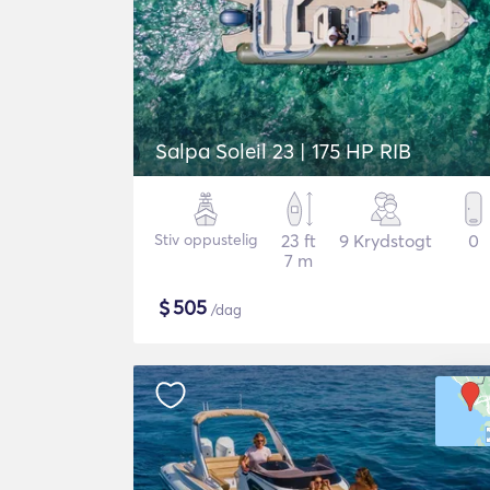
Salpa Soleil 23 | 175 HP RIB
Stiv oppustelig
23 ft
9 Krydstogt
0
7 m
$
505
/dag