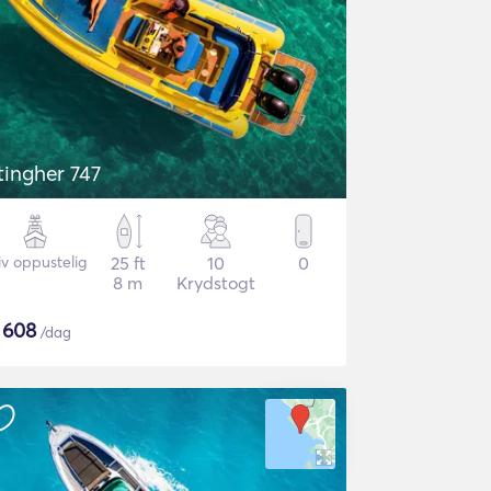
Stingher 747
iv oppustelig
25 ft
10
0
8 m
Krydstogt
$
608
/dag