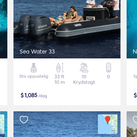
Sea Water 33
Stiv oppustelig
33 ft
10
0
S
10 m
Krydstogt
$
1,085
/dag