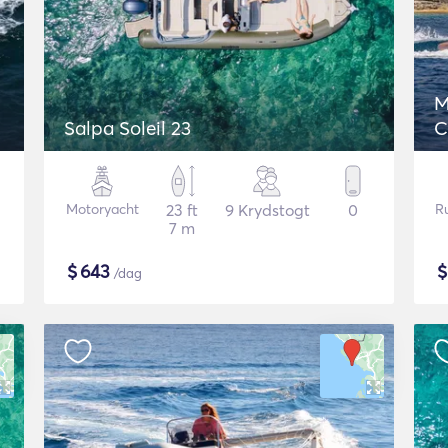
M
Salpa Soleil 23
C
Motoryacht
23 ft
9 Krydstogt
0
R
7 m
$
643
/dag