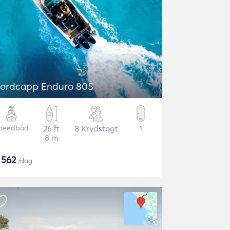
Nordcapp Enduro 805
peedbåd
26 ft
8 Krydstogt
1
8 m
$
562
/dag