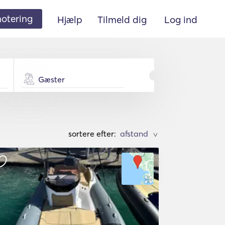
 notering
Hjælp
Tilmeld dig
Log ind
Gæster
sortere efter:
>