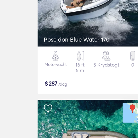
Poseidon Blue Water 170
Motoryacht
16 ft
5 Krydstogt
0
5 m
$
287
/dag