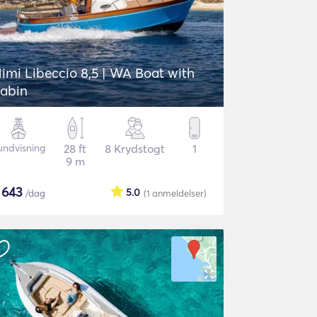
imi Libeccio 8,5 | WA Boat with
abin
undvisning
28 ft
8 Krydstogt
1
9 m
$
643
5.0
/dag
(1
anmeldelser
)