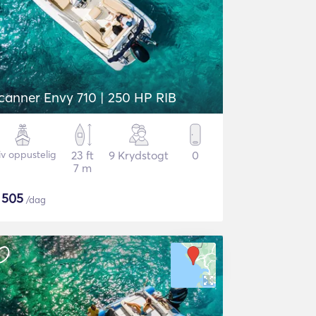
Scanner Envy 710 | 250 HP RIB
iv oppustelig
23 ft
9 Krydstogt
0
7 m
$
505
/dag