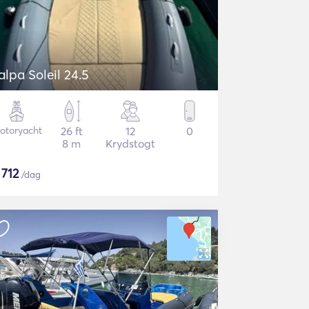
alpa Soleil 24.5
otoryacht
26 ft
12
0
8 m
Krydstogt
$
712
/dag