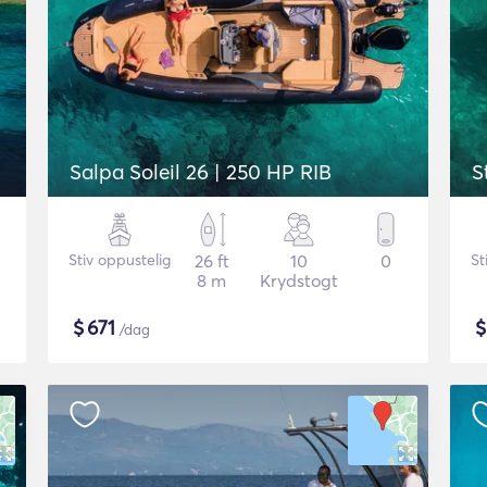
Salpa Soleil 26 | 250 HP RIB
Stiv oppustelig
26 ft
10
0
St
8 m
Krydstogt
$
671
/dag