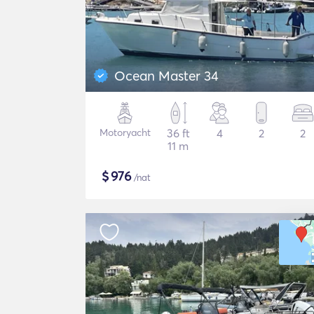
Ocean Master 34
Motoryacht
36 ft
4
2
2
11 m
$
976
/nat