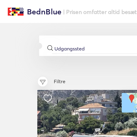
BednBlue
| Prisen omfatter altid besæ
Filtre