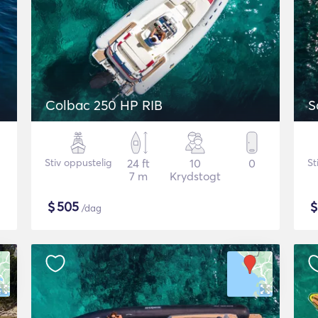
Colbac 250 HP RIB
Stiv oppustelig
24 ft
10
0
St
7 m
Krydstogt
$
505
/dag