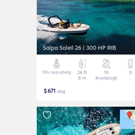
Salpa Soleil 26 | 300 HP RIB
Stiv oppustelig
26 ft
10
0
8 m
Krydstogt
$
671
/dag