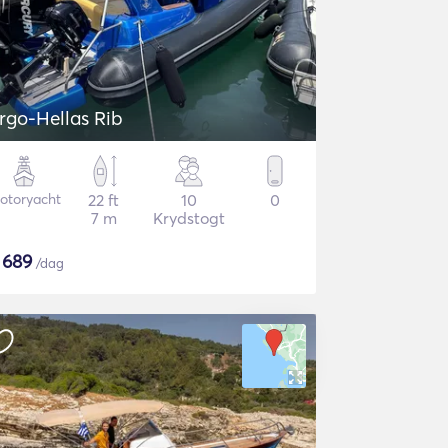
rgo-Hellas Rib
otoryacht
22 ft
10
0
7 m
Krydstogt
$
689
/dag