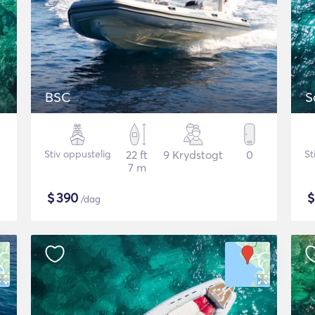
BSC
Stiv oppustelig
22 ft
9 Krydstogt
0
St
7 m
$
390
/dag