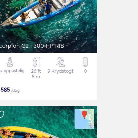
Scorpion G2 | 300 HP RIB
iv oppustelig
26 ft
9 Krydstogt
0
8 m
$
585
/dag