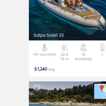
Salpa Soleil 33
Stiv oppustelig
34 ft
10
1
10 m
Krydstogt
$
1,240
/dag