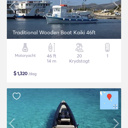
Traditional Wooden Boat Kaiki 46ft
Motoryacht
46 ft
20
1
14 m
Krydstogt
$
1,320
/dag