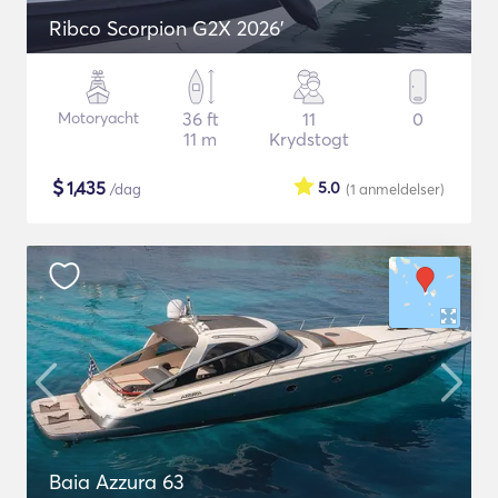
Ribco Scorpion G2X 2026'
Motoryacht
36 ft
11
0
11 m
Krydstogt
$
1,435
5.0
/dag
(1
anmeldelser
)
Baia Azzura 63