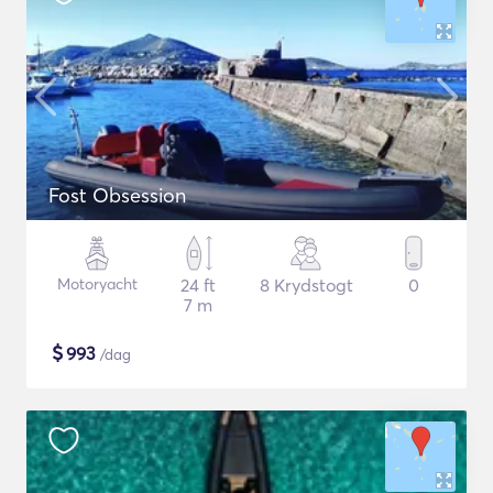
Fost Obsession
Motoryacht
24 ft
8 Krydstogt
0
7 m
$
993
/dag