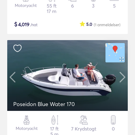
Motoryacht
55 ft
6
3
5
17 m
$
4,019
5.0
/nat
(1
anmeldelser
)
Poseidon Blue Water 170
Motoryacht
17 ft
7 Krydstogt
0
5 m