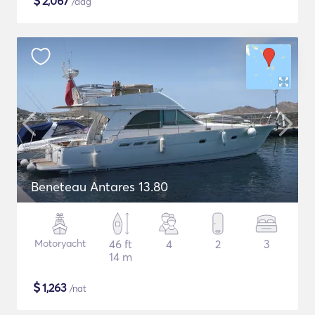
$
2,067
/dag
Beneteau Antares 13.80
Motoryacht
46 ft
4
2
3
14 m
$
1,263
/nat