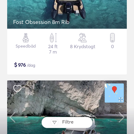
Fost Obsession 8m Rib
Speedbåd
24 ft
8 Krydstogt
0
7 m
$
976
/dag
Filtre