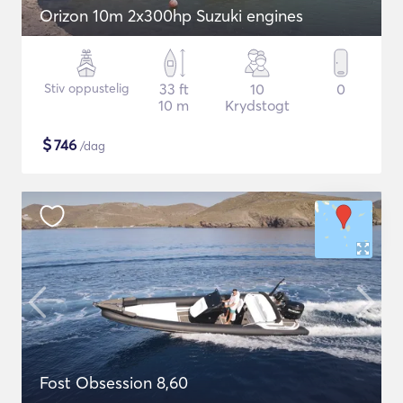
Orizon 10m 2x300hp Suzuki engines
Stiv oppustelig
33 ft
10
0
10 m
Krydstogt
$
746
/dag
Fost Obsession 8,60