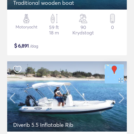
Traditional wooden boat
Motoryacht
59 ft
90
0
18 m
Krydstogt
$
6,891
/dag
Diverib 5.5 Inflatable Rib