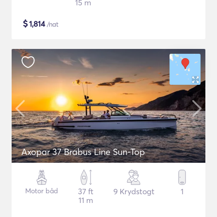
15 m
$
1,814
/nat
Axopar 37 Brabus Line Sun-Top
Motor båd
37 ft
9 Krydstogt
1
11 m