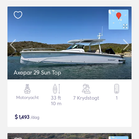
Axopar 29 Sun Top
Motoryacht
33 ft
7 Krydstogt
1
10 m
$
1,493
/dag