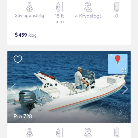
Stiv oppustelig
18 ft
4 Krydstogt
0
5 m
$
459
/dag
Rib 728