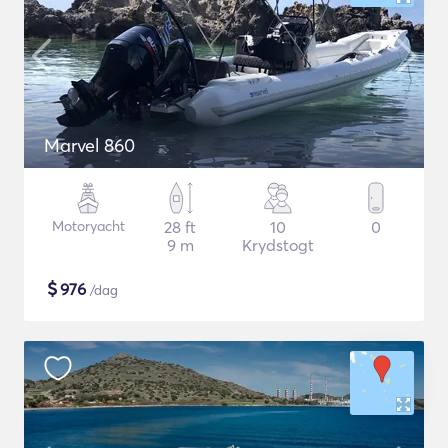
Marvel 860
Motoryacht
28 ft
10
0
9 m
Krydstogt
$
976
/dag