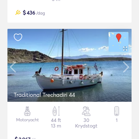
$
436
/dag
Traditional Trechadiri 44
Motoryacht
44 ft
30
1
13 m
Krydstogt