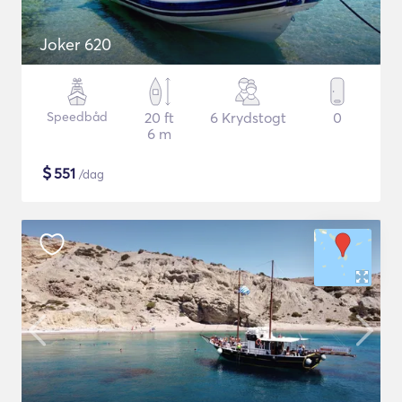
Joker 620
Speedbåd
20 ft
6 Krydstogt
0
6 m
$
551
/dag