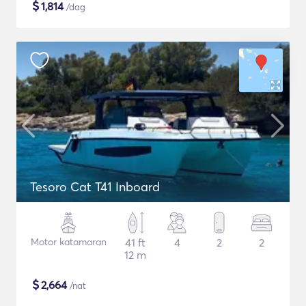
$
1,814
/dag
Tesoro Cat T41 Inboard
Motor katamaran
41 ft
4
2
2
12 m
$
2,664
/nat