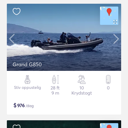
Grand G850
Stiv oppustelig
28 ft
10
0
9 m
Krydstogt
$
976
/dag