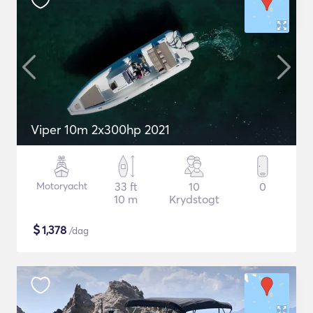
Viper 10m 2x300hp 2021
Motoryacht
33 ft
10
0
10 m
Krydstogt
$
1,378
/dag