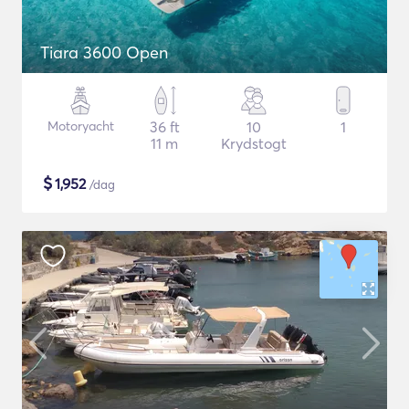
Tiara 3600 Open
Motoryacht
36 ft
10
1
11 m
Krydstogt
$
1,952
/dag