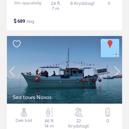
Stiv oppustelig
24 ft
8 Krydstogt
0
7 m
$
689
/dag
Sea tours Naxos
Dæk båd
46 ft
22
0
14 m
Krydstogt