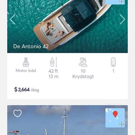
De Antonio 42
Motor båd
42 ft
10
1
13 m
Krydstogt
$
2,664
/dag