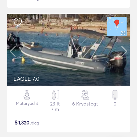
EAGLE 7.0
Motoryacht
23 ft
6 Krydstogt
0
7 m
$
1,320
/dag