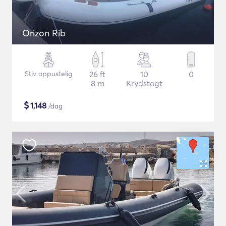
Orizon Rib
Stiv oppustelig
26 ft
10
0
8 m
Krydstogt
$
1,148
/dag