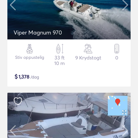
Viper Magnum 970
Stiv oppustelig
33 ft
9 Krydstogt
0
10 m
$
1,378
/dag