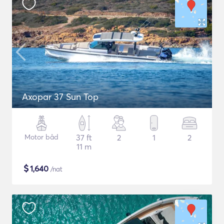
Axopar 37 Sun Top
Motor båd
37 ft
2
1
2
11 m
$
1,640
/nat