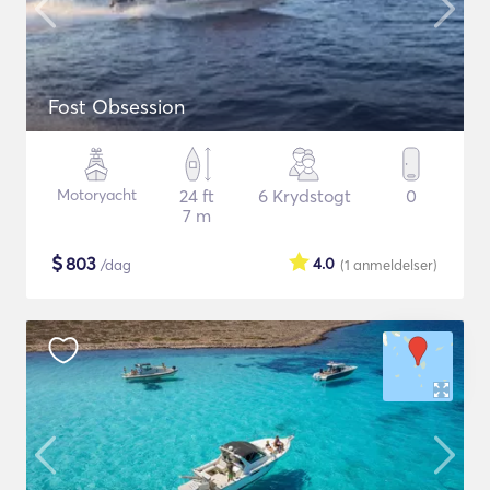
Fost Obsession
Motoryacht
24 ft
6 Krydstogt
0
7 m
$
803
4.0
/dag
(1
anmeldelser
)