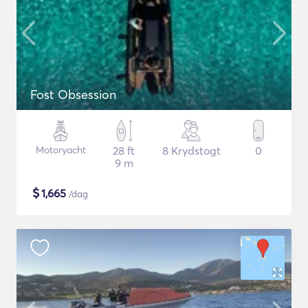
Fost Obsession
Motoryacht
28 ft
8 Krydstogt
0
9 m
$
1,665
/dag