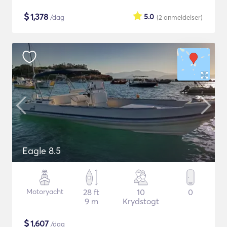
$
1,378
5.0
/dag
(2
anmeldelser
)
Eagle 8.5
Motoryacht
28 ft
10
0
9 m
Krydstogt
$
1,607
/dag