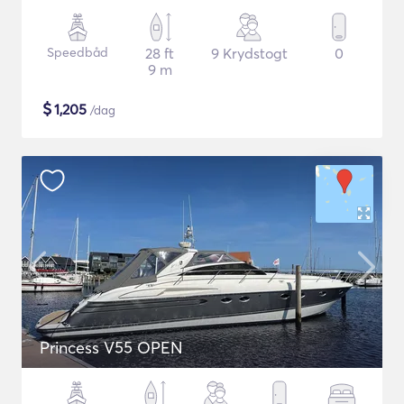
Speedbåd
28 ft
9 Krydstogt
0
9 m
$
1,205
/dag
Princess V55 OPEN