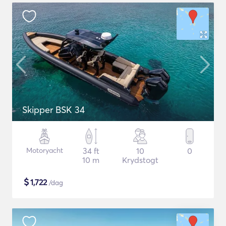
Skipper BSK 34
Motoryacht
34 ft
10
0
10 m
Krydstogt
$
1,722
/dag