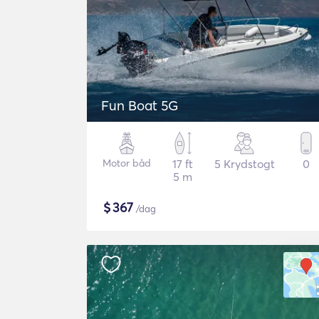
Fun Boat 5G
Motor båd
17 ft
5 Krydstogt
0
5 m
$
367
/dag