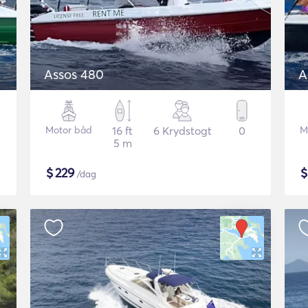
Assos 480
A
Motor båd
16 ft
6 Krydstogt
0
M
5 m
$
229
/dag