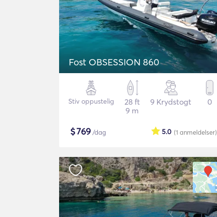
Fost OBSESSION 860
Stiv oppustelig
28 ft
9 Krydstogt
0
9 m
$
769
5.0
/dag
(1
anmeldelser
)