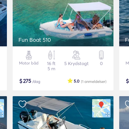
Fun Boat 510
F
Motor båd
16 ft
5 Krydstogt
0
M
5 m
$
275
5.0
/dag
(1
anmeldelser
)