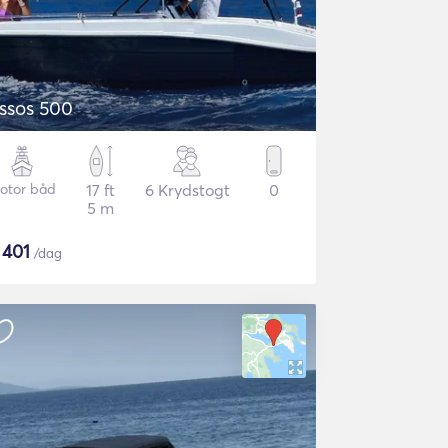
ssos 500
otor båd
17 ft
6 Krydstogt
0
5 m
$
401
/dag