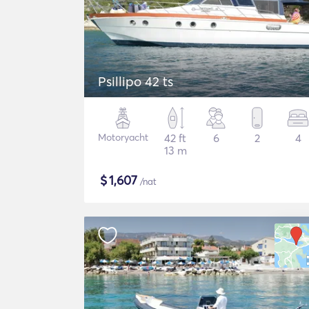
Psillipo 42 ts
Motoryacht
42 ft
6
2
4
13 m
$
1,607
/nat