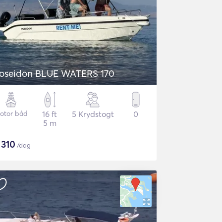
oseidon BLUE WATERS 170
otor båd
16 ft
5 Krydstogt
0
5 m
$
310
/dag