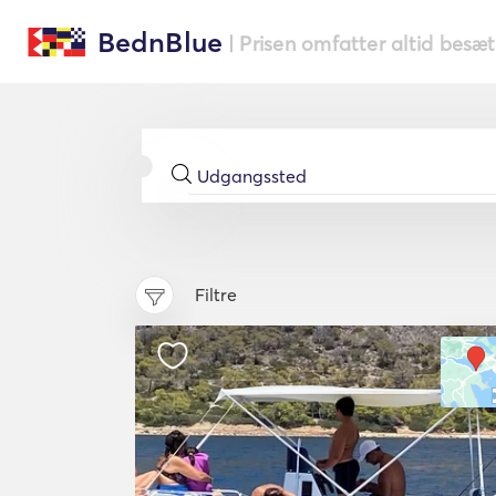
BednBlue
| Prisen omfatter altid besæ
Filtre