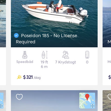
Poseidon 185 - No License
Required
M
Speedbåd
19 ft
7 Krydstogt
0
M
6 m
$
321
/dag