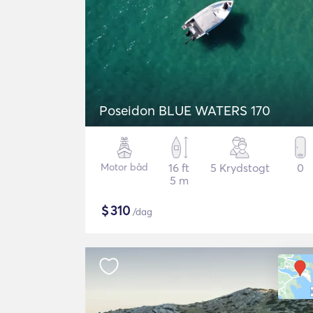
Poseidon BLUE WATERS 170
Motor båd
16 ft
5 Krydstogt
0
5 m
$
310
/dag