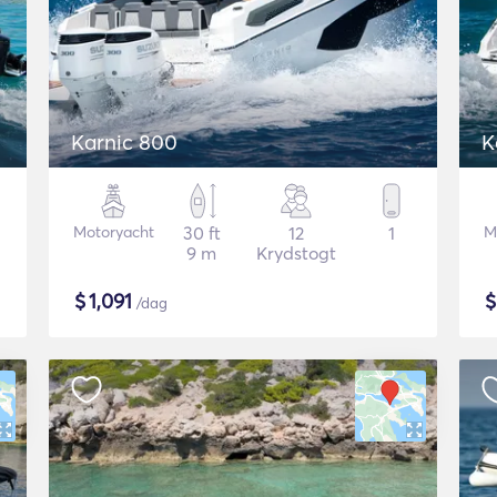
Karnic 800
K
Motoryacht
30 ft
12
1
M
9 m
Krydstogt
$
1,091
/dag