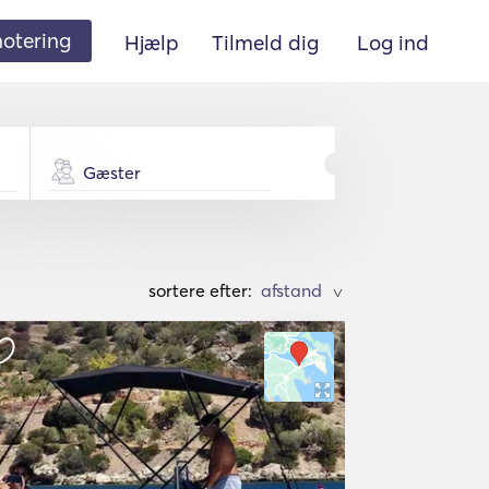
 notering
Hjælp
Tilmeld dig
Log ind
Gæster
sortere efter:
>