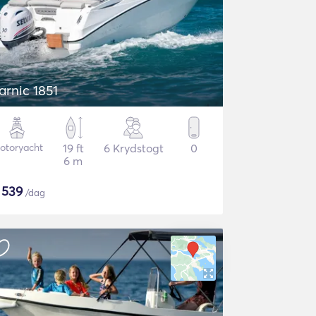
arnic 1851
otoryacht
19 ft
6 Krydstogt
0
6 m
$
539
/dag