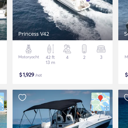
Princess V42
S
Motoryacht
42 ft
4
2
3
M
13 m
$
1,929
/nat