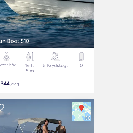
un Boat 510
otor båd
16 ft
5 Krydstogt
0
5 m
$
344
/dag