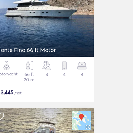
onte Fino 66 ft Motor
otoryacht
66 ft
8
4
4
20 m
$
3,445
/nat