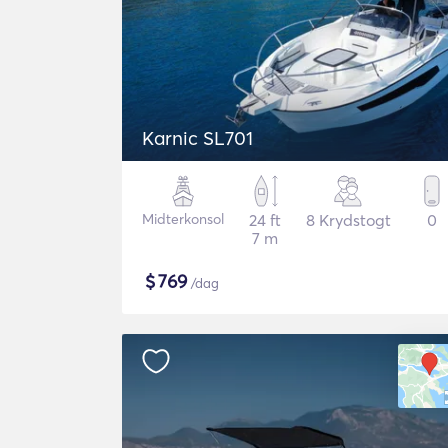
Karnic SL701
Midterkonsol
24 ft
8 Krydstogt
0
7 m
$
769
/dag