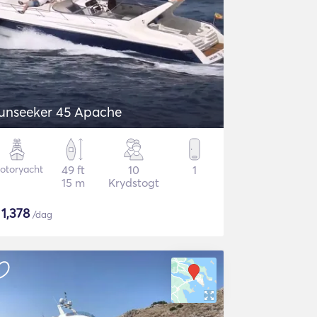
unseeker 45 Apache
otoryacht
49 ft
10
1
15 m
Krydstogt
$
1,378
/dag