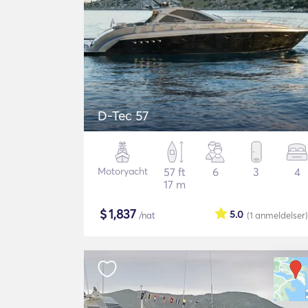
D-Tec 57
Motoryacht
57 ft
6
3
4
17 m
$
1,837
5.0
/nat
(1
anmeldelser
)