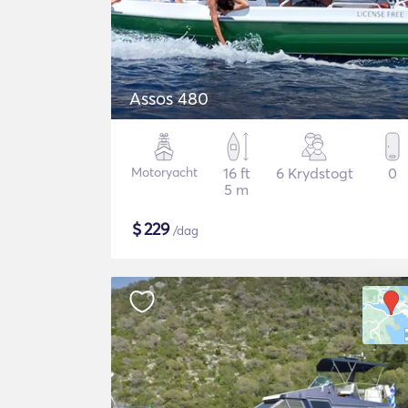
Assos 480
Motoryacht
16 ft
6 Krydstogt
0
5 m
$
229
/dag