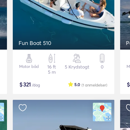
Fun Boat 510
P
Motor båd
16 ft
5 Krydstogt
0
M
5 m
$
321
5.0
/dag
(1
anmeldelser
)