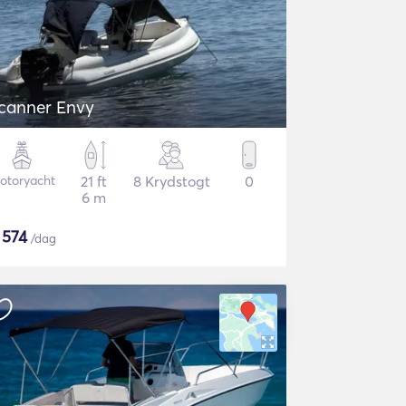
canner Envy
otoryacht
21 ft
8 Krydstogt
0
6 m
$
574
/dag