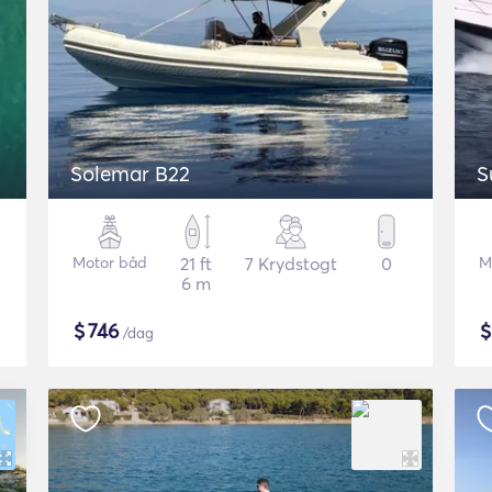
Solemar B22
S
Motor båd
21 ft
7 Krydstogt
0
M
6 m
$
746
/dag