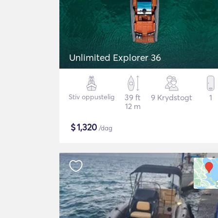
Unlimited Explorer 36
Stiv oppustelig
39 ft
9 Krydstogt
1
12 m
$
1,320
/dag