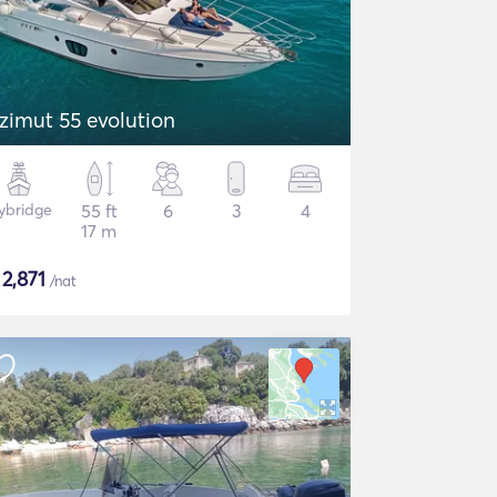
zimut 55 evolution
lybridge
55 ft
6
3
4
17 m
$
2,871
/nat