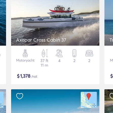
Axopar Cross Cabin 37
T
Motoryacht
37 ft
4
2
2
M
11 m
$
1,378
/nat