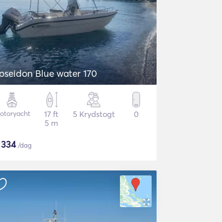
oseidon Blue water 170
otoryacht
17 ft
5 Krydstogt
0
5 m
$
334
/dag