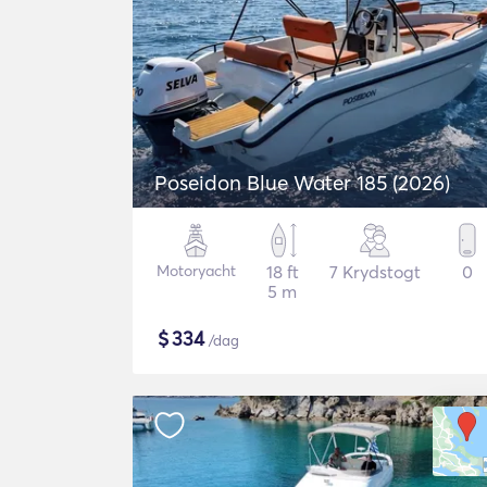
Poseidon Blue Water 185 (2026)
Motoryacht
18 ft
7 Krydstogt
0
5 m
$
334
/dag