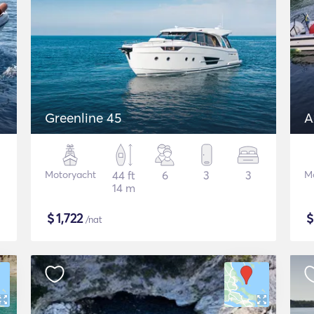
Greenline 45
A
Motoryacht
44 ft
6
3
3
M
14 m
$
1,722
/nat