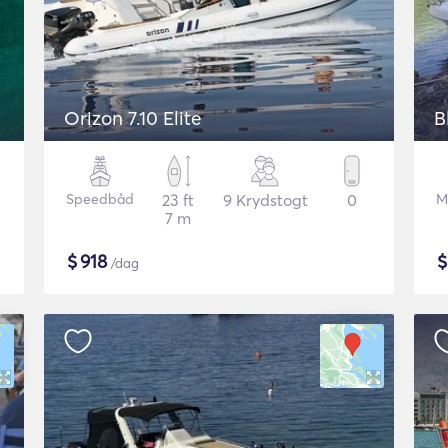
Orizon 7.10 Elite
B
Speedbåd
23 ft
9 Krydstogt
0
M
7 m
$
918
/dag