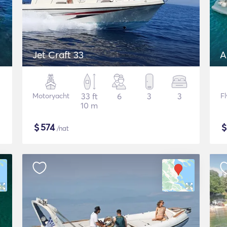
Jet Craft 33
A
Motoryacht
33 ft
6
3
3
F
10 m
$
574
/nat