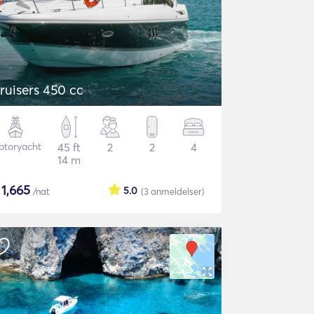
ruisers 450 cc
otoryacht
45 ft
2
2
4
14 m
$
1,665
5.0
/nat
(3
anmeldelser
)