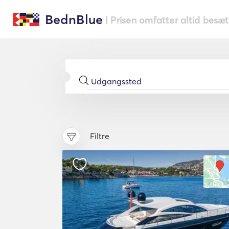
BednBlue
| Prisen omfatter altid besæ
Filtre