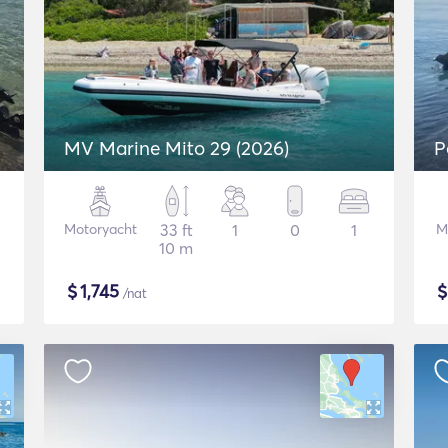
MV Marine Mito 29 (2026)
P
Motoryacht
33 ft
1
0
1
M
10 m
$
1,745
/nat