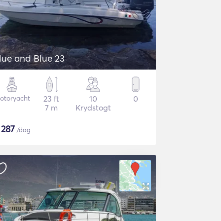
lue and Blue 23
otoryacht
23 ft
10
0
7 m
Krydstogt
$
287
/dag