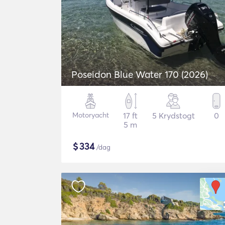
Poseidon Blue Water 170 (2026)
Motoryacht
17 ft
5 Krydstogt
0
5 m
$
334
/dag