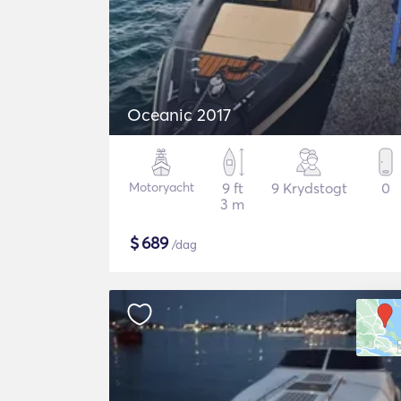
Oceanic 2017
Motoryacht
9 ft
9 Krydstogt
0
3 m
$
689
/dag