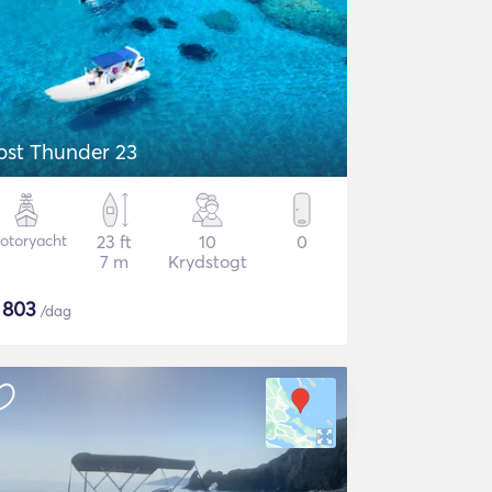
ost Thunder 23
otoryacht
23 ft
10
0
7 m
Krydstogt
$
803
/dag