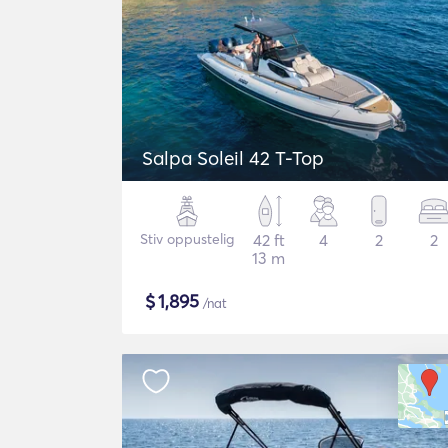
Salpa Soleil 42 T-Top
Stiv oppustelig
42 ft
4
2
2
13 m
$
1,895
/nat