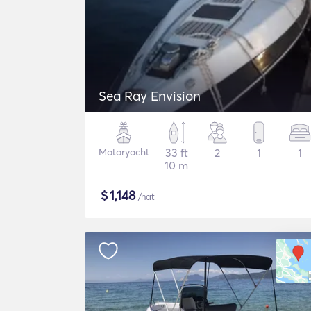
Sea Ray Envision
Motoryacht
33 ft
2
1
1
10 m
$
1,148
/nat