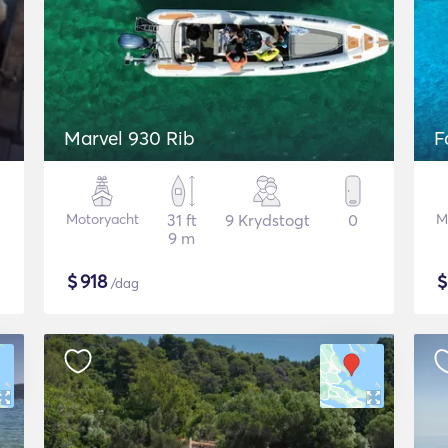
Marvel 930 Rib
F
Motoryacht
31 ft
9 Krydstogt
0
M
9 m
$
918
/dag