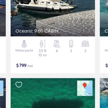
Oceanic 9.60 CABIN
C
Motoryacht
33 ft
4
2
2
M
10 m
$
799
/nat