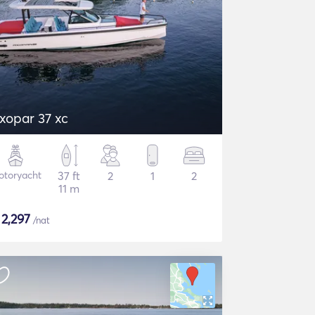
xopar 37 xc
otoryacht
37 ft
2
1
2
11 m
$
2,297
/nat