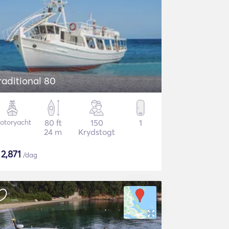
raditional 80
otoryacht
80 ft
150
1
24 m
Krydstogt
$
2,871
/dag