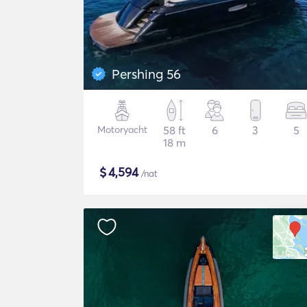
Pershing 56
Motoryacht
58 ft
6
3
5
18 m
$
4,594
/nat