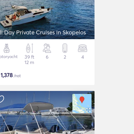
ll Day Private Cruises in Skopelos
otoryacht
39 ft
6
2
4
12 m
$
1,378
/nat