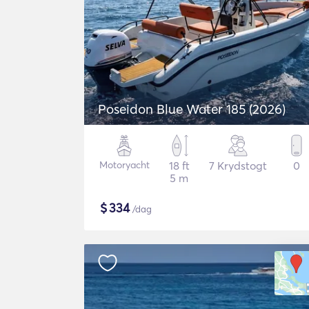
Poseidon Blue Water 185 (2026)
Motoryacht
18 ft
7 Krydstogt
0
5 m
$
334
/dag