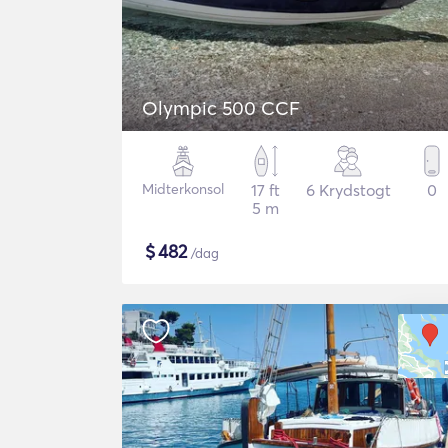
Olympic 500 CCF
Midterkonsol
17 ft
6 Krydstogt
0
5 m
$
482
/dag