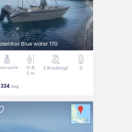
oseidon Blue water 170
otoryacht
17 ft
5 Krydstogt
0
5 m
$
334
/dag