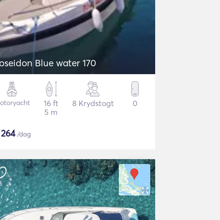
oseidon Blue water 170
otoryacht
16 ft
8 Krydstogt
0
5 m
$
264
/dag