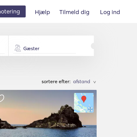
 notering
Hjælp
Tilmeld dig
Log ind
Gæster
sortere efter:
>