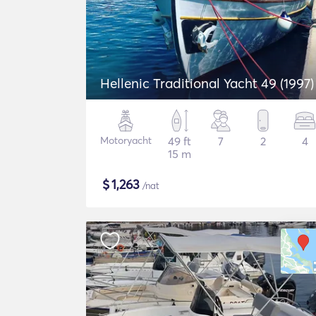
Hellenic Traditional Yacht 49 (1997)
Motoryacht
49 ft
7
2
4
15 m
$
1,263
/nat