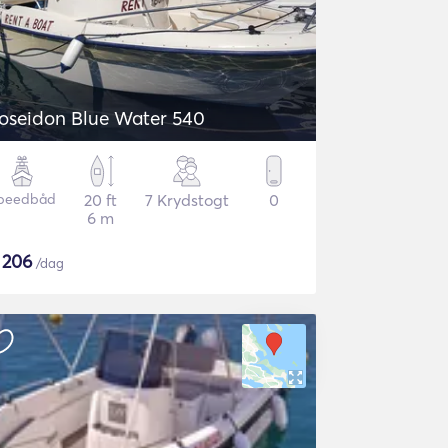
oseidon Blue Water 540
peedbåd
20 ft
7 Krydstogt
0
6 m
$
206
/dag