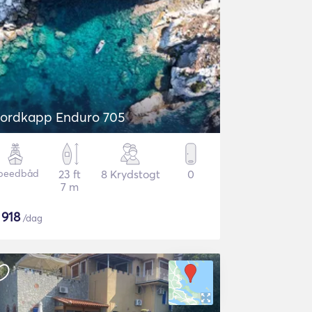
ordkapp Enduro 705
peedbåd
23 ft
8 Krydstogt
0
7 m
$
918
/dag