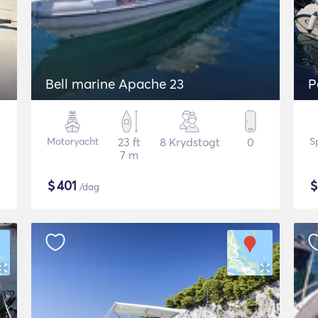
Bell marine Apache 23
P
Motoryacht
23 ft
8 Krydstogt
0
S
7 m
$
401
/dag