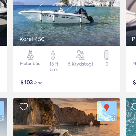
Karel 450
P
Motor båd
16 ft
6 Krydstogt
0
M
5 m
$
103
/dag