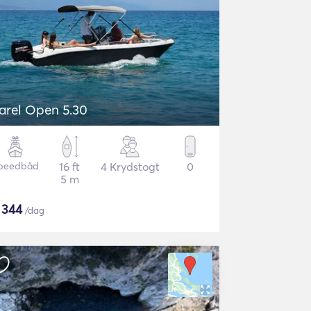
arel Open 5.30
peedbåd
16 ft
4 Krydstogt
0
5 m
$
344
/dag