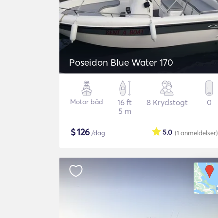
Poseidon Blue Water 170
Motor båd
16 ft
8 Krydstogt
0
5 m
$
126
5.0
/dag
(1
anmeldelser
)