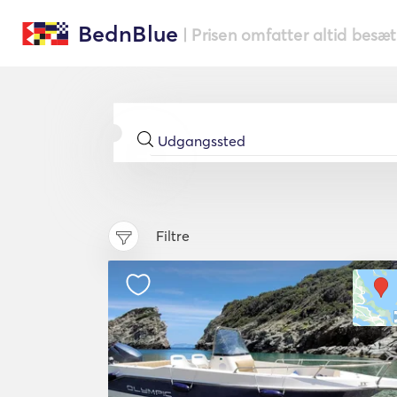
BednBlue
| Prisen omfatter altid besæ
Filtre