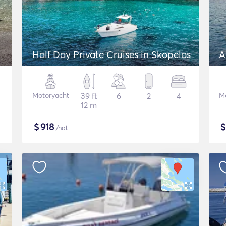
Half Day Private Cruises in Skopelos
A
Motoryacht
39 ft
6
2
4
M
12 m
$
918
/nat