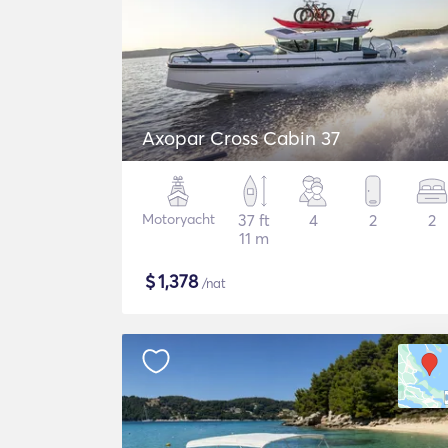
Axopar Cross Cabin 37
Motoryacht
37 ft
4
2
2
11 m
$
1,378
/nat