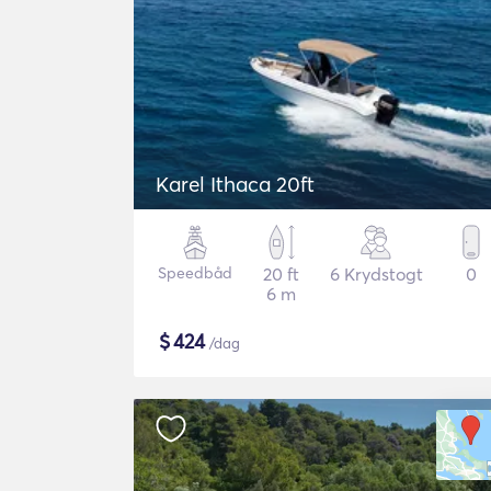
Karel Ithaca 20ft
Speedbåd
20 ft
6 Krydstogt
0
6 m
$
424
/dag