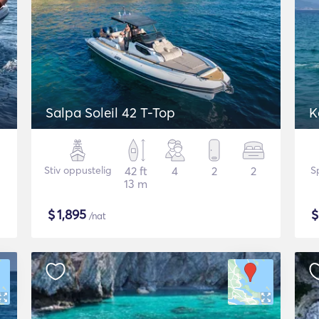
Salpa Soleil 42 T-Top
K
Stiv oppustelig
42 ft
4
2
2
S
13 m
$
1,895
/nat