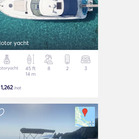
otor yacht
otoryacht
45 ft
8
2
3
14 m
$
1,262
/nat