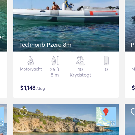
Technorib Pzero 8m
P
Motoryacht
26 ft
10
0
M
8 m
Krydstogt
$
1,148
/dag