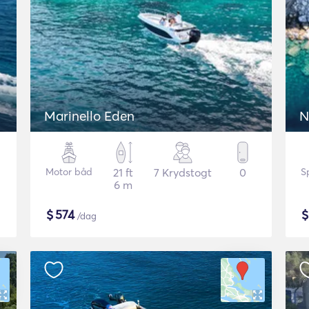
Marinello Eden
N
Motor båd
21 ft
7 Krydstogt
0
S
6 m
$
574
/dag