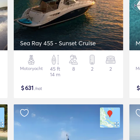
Sea Ray 455 - Sunset Cruise
M
Motoryacht
45 ft
8
2
2
M
14 m
$
631
/nat