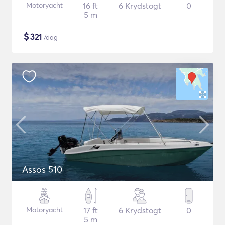
Motoryacht
16 ft
6 Krydstogt
0
5 m
$
321
/dag
Assos 510
Motoryacht
17 ft
6 Krydstogt
0
5 m