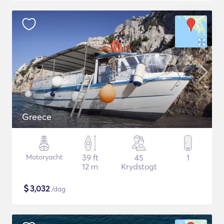
Greece
Motoryacht
39 ft
45
1
12 m
Krydstogt
$
3,032
/dag