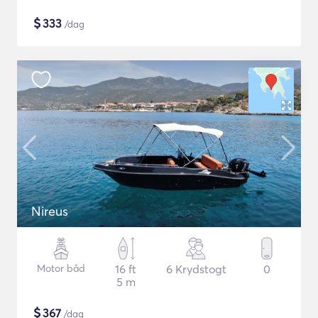
$
333
/dag
Nireus
Motor båd
16 ft
6 Krydstogt
0
5 m
$
367
/dag