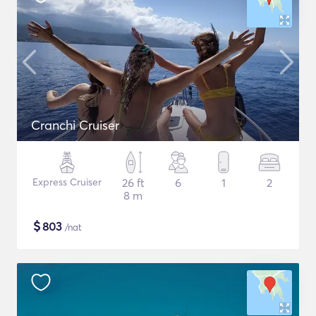
Cranchi Cruiser
Express Cruiser
26 ft
6
1
2
8 m
$
803
/nat