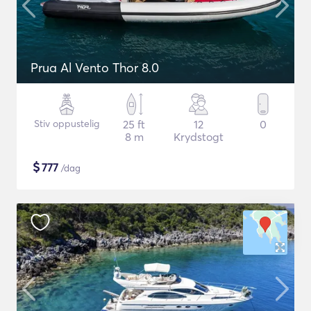
Prua Al Vento Thor 8.0
Stiv oppustelig
25 ft
12
0
8 m
Krydstogt
$
777
/dag