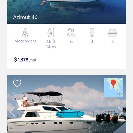
Azimut 46
Motoryacht
46 ft
6
3
4
14 m
$
1,378
/nat