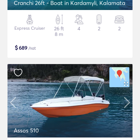
Cranchi 26ft - Boat in Kardamyli, Kalamata
Express Cruiser
26 ft
4
2
2
8 m
$
689
/nat
Assos 510