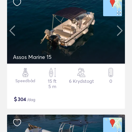
Assos Marine 15
Speedbåd
15 ft
6 Krydstogt
0
5 m
$
304
/dag