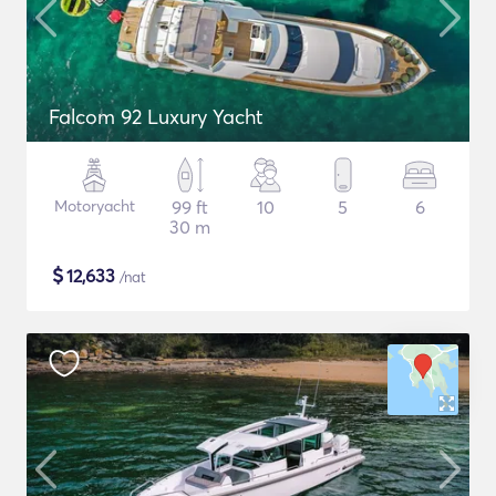
Falcom 92 Luxury Yacht
Motoryacht
99 ft
10
5
6
30 m
$
12,633
/nat