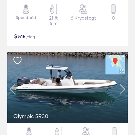
Speedbåd
21 ft
6 Krydstogt
0
6 m
$
516
/dag
Olympic SR30