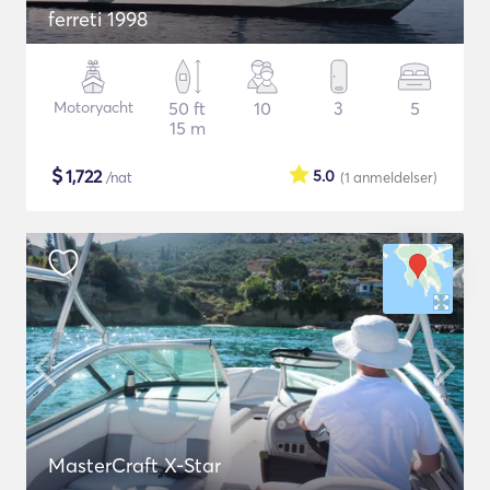
ferreti 1998
Motoryacht
50 ft
10
3
5
15 m
$
1,722
5.0
/nat
(1
anmeldelser
)
MasterCraft X-Star