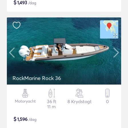
$
1,493
/dag
RockMarine Rock 36
Motoryacht
36 ft
8 Krydstogt
0
11 m
$
1,596
/dag