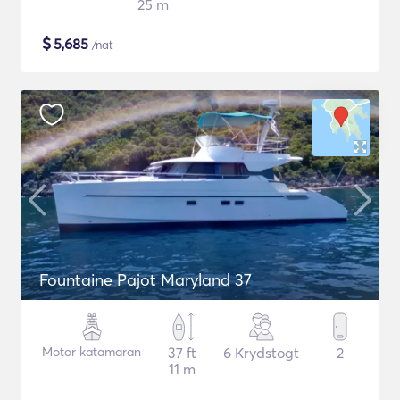
25 m
$
5,685
/nat
Fountaine Pajot Maryland 37
Motor katamaran
37 ft
6 Krydstogt
2
11 m