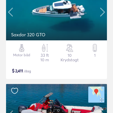
Saxdor 320 GTO
Motor båd
33 ft
10
1
10 m
Krydstogt
$
2,411
/dag