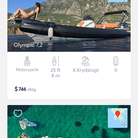
Olympic 7,2
Motoryacht
25 ft
8 Krydstogt
0
8 m
$
746
/dag