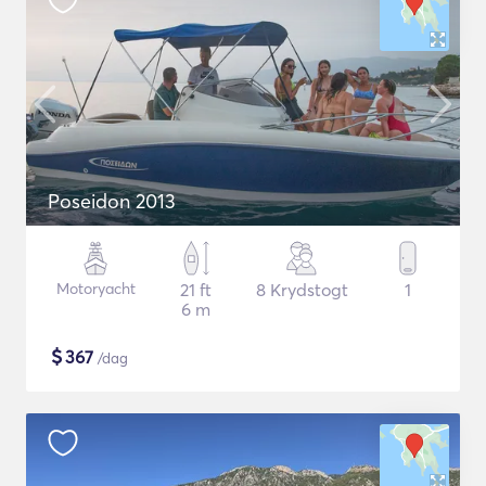
Poseidon 2013
Motoryacht
21 ft
8 Krydstogt
1
6 m
$
367
/dag