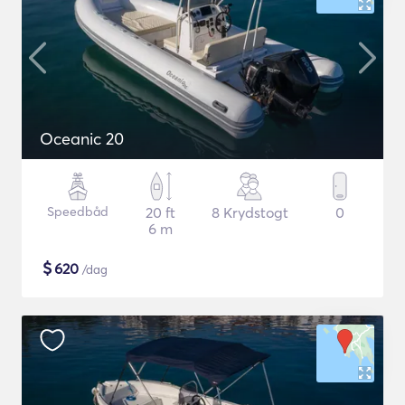
Oceanic 20
Speedbåd
20 ft
8 Krydstogt
0
6 m
$
620
/dag