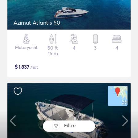
Azimut Atlantis 50
Motoryacht
50 ft
4
3
4
15 m
$
1,837
/nat
Filtre