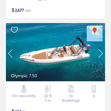
$
2,677
/nat
Olympic 7.50
Stiv oppustelig
22 ft
10
0
7 m
Krydstogt