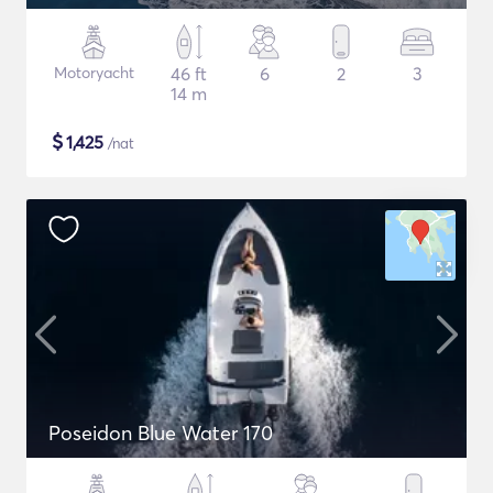
Motoryacht
46 ft
6
2
3
14 m
$
1,425
/nat
Poseidon Blue Water 170