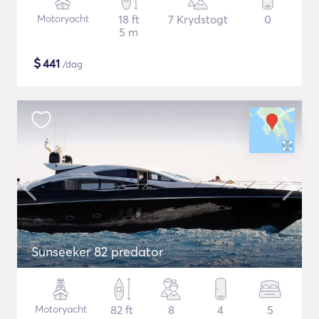
Motoryacht
18 ft
7 Krydstogt
0
5 m
$
441
/dag
Sunseeker 82 predator
Motoryacht
82 ft
8
4
5