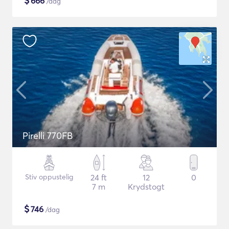
$
666
/dag
Pirelli 770FB
Stiv oppustelig
24 ft
12
0
7 m
Krydstogt
$
746
/dag