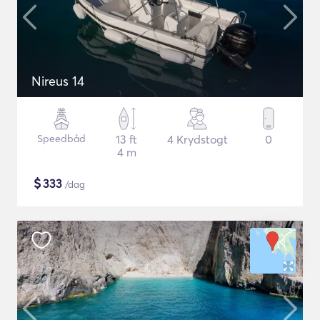
Nireus 14
Speedbåd
13 ft
4 Krydstogt
0
4 m
$
333
/dag