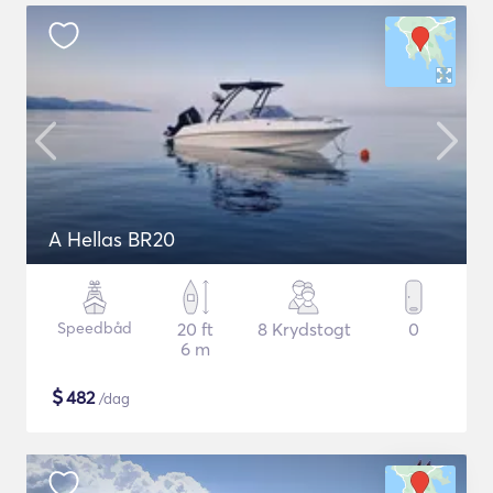
A Hellas BR20
Speedbåd
20 ft
8 Krydstogt
0
6 m
$
482
/dag