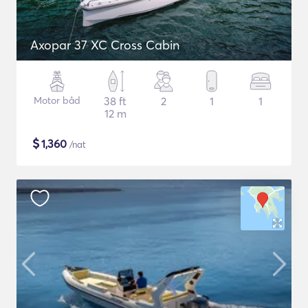
Axopar 37 XC Cross Cabin
Motor båd
38 ft
2
1
1
12 m
$
1,360
/nat