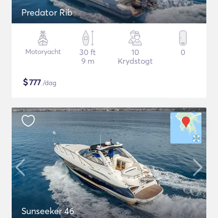
Predator Rib
Motoryacht
30 ft
10
0
9 m
Krydstogt
$
777
/dag
Sunseeker 46