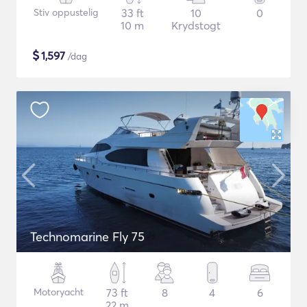
Stiv oppustelig
33 ft
10
0
10 m
Krydstogt
$
1,597
/dag
Technomarine Fly 75
Motoryacht
73 ft
8
4
6
22 m