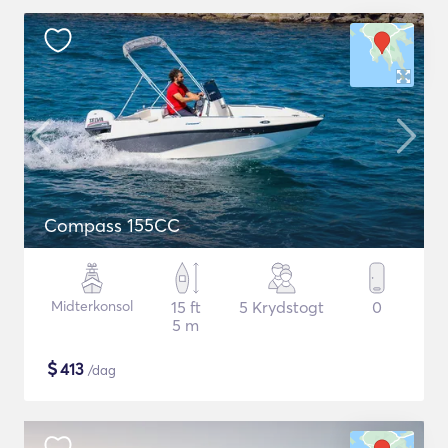
Compass 155CC
Midterkonsol
15 ft
5 Krydstogt
0
5 m
$
413
/dag