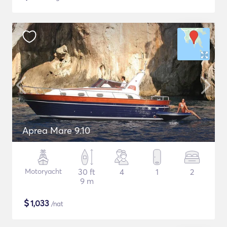
Aprea Mare 9.10
Motoryacht
30 ft
4
1
2
9 m
$
1,033
/nat