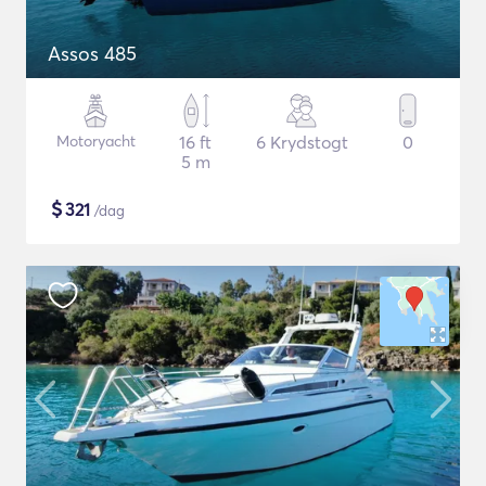
Assos 485
Motoryacht
16 ft
6 Krydstogt
0
5 m
$
321
/dag