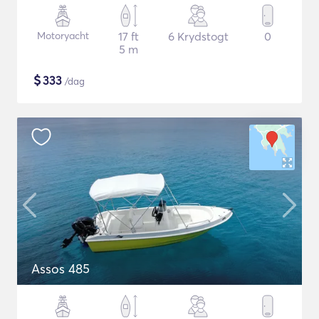
Motoryacht
17 ft
6 Krydstogt
0
5 m
$
333
/dag
Assos 485