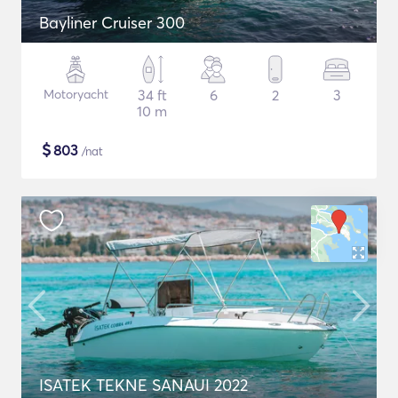
Bayliner Cruiser 300
Motoryacht
34 ft
6
2
3
10 m
$
803
/nat
ISATEK TEKNE SANAUI 2022