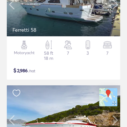
Ferretti 58
Motoryacht
58 ft
7
3
7
18 m
$
2,986
/nat