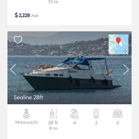
13 m
$
2,228
/nat
Sealine 28ft
Motoryacht
28 ft
4
2
2
9 m