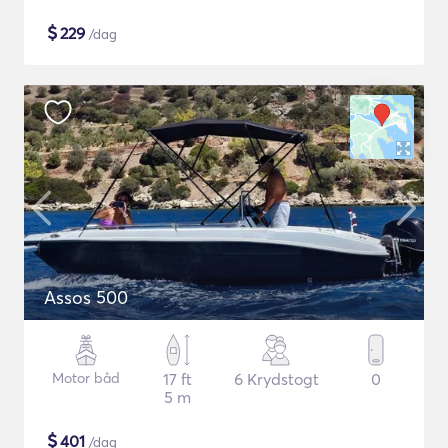
$
229
/dag
Assos 500
Motor båd
17 ft
6 Krydstogt
0
5 m
$
401
/dag