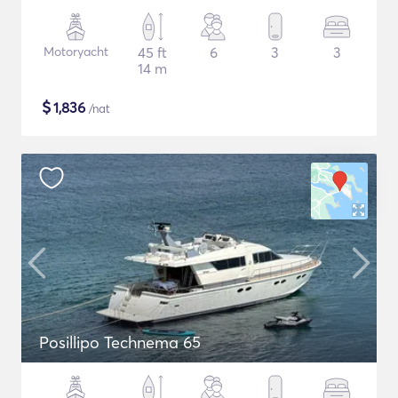
Motoryacht
45 ft
6
3
3
14 m
$
1,836
/nat
Posillipo Technema 65