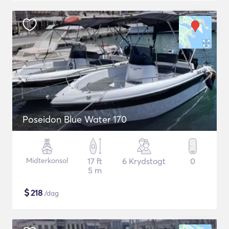
Poseidon Blue Water 170
Midterkonsol
17 ft
6 Krydstogt
0
5 m
$
218
/dag