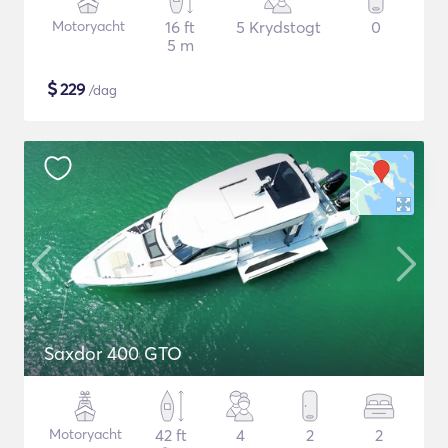
Motoryacht
16 ft
5 Krydstogt
0
5 m
$
229
/dag
Saxdor 400 GTO
Motoryacht
42 ft
4
2
2