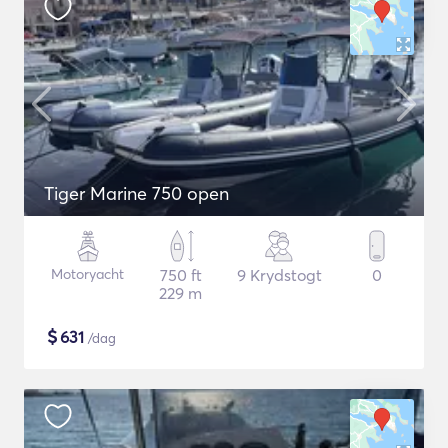
Tiger Marine 750 open
Motoryacht
750 ft
9 Krydstogt
0
229 m
$
631
/dag