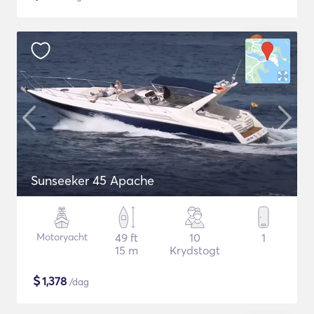
Sunseeker 45 Apache
Motoryacht
49 ft
10
1
15 m
Krydstogt
$
1,378
/dag