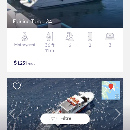
Fairline Targa 34
Motoryacht
36 ft
6
2
3
11 m
$
1,251
/nat
Filtre