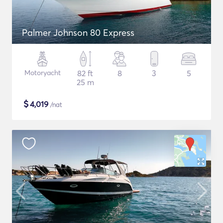
Palmer Johnson 80 Express
Motoryacht
82 ft
8
3
5
25 m
$
4,019
/nat