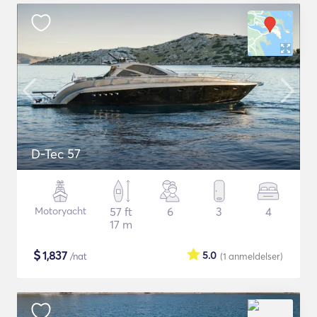
D-Tec 57
Motoryacht
57 ft
6
3
4
17 m
$
1,837
5.0
/nat
(1
anmeldelser
)