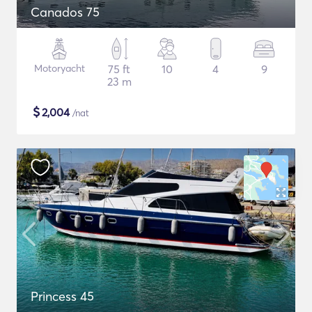
Canados 75
Motoryacht
75 ft
10
4
9
23 m
$
2,004
/nat
Princess 45