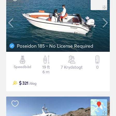
Poseidon 185 - No License Required
Speedbåd
19 ft
7 Krydstogt
0
6 m
$
321
/dag