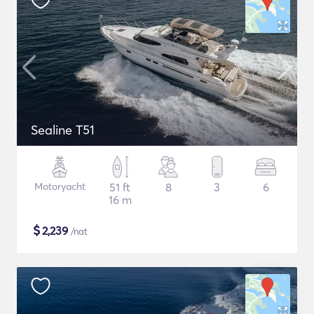
Sealine T51
Motoryacht
51 ft
8
3
6
16 m
$
2,239
/nat