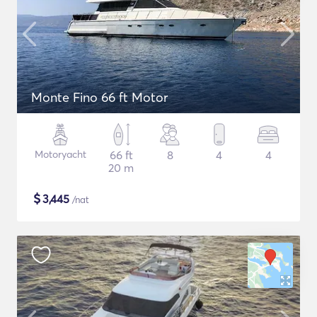
Monte Fino 66 ft Motor
Motoryacht
66 ft
8
4
4
20 m
$
3,445
/nat