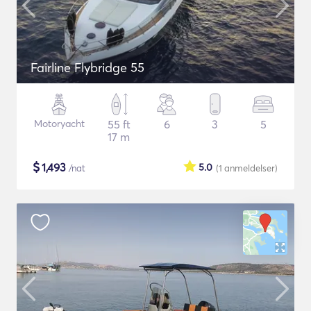
Fairline Flybridge 55
Motoryacht
55 ft
6
3
5
17 m
$
1,493
5.0
/nat
(1
anmeldelser
)