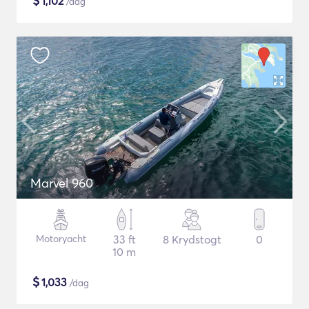
$
1,102
/dag
Marvel 960
Motoryacht
33 ft
8 Krydstogt
0
10 m
$
1,033
/dag