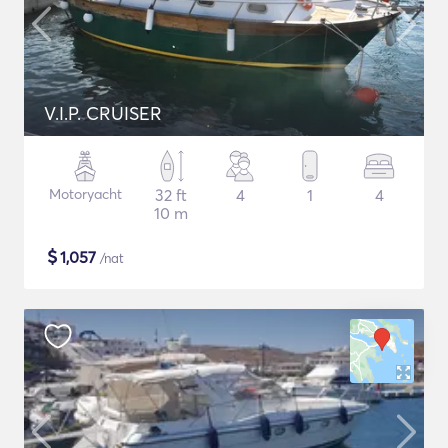
V.I.P. CRUISER
Motoryacht
32 ft
4
1
4
10 m
$
1,057
/nat