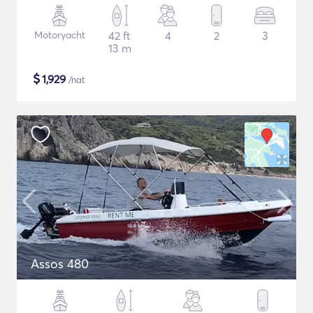
Motoryacht
42 ft
4
2
3
13 m
$
1,929
/nat
Assos 480