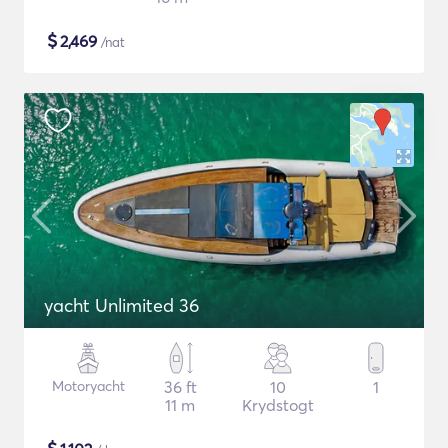
$
2,469
/nat
yacht Unlimited 36
Motoryacht
36 ft
10
1
11 m
Krydstogt