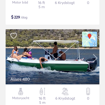
Motor båd
16 ft
6 Krydstogt
0
5 m
$
229
/dag
Assos 480
Motoryacht
16 ft
6 Krydstogt
0
5 m