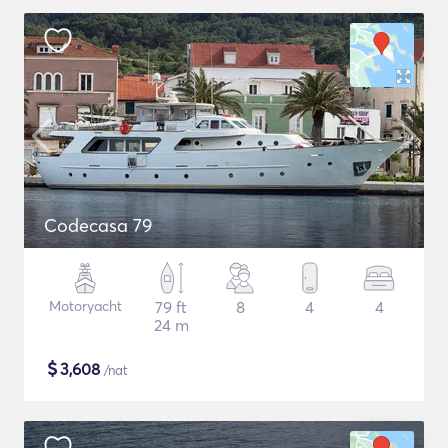
Codecasa 79
Motoryacht
79 ft
8
4
4
24 m
$
3,608
/nat