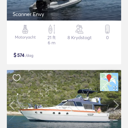
Scanner Envy
Motoryacht
21 ft
8 Krydstogt
0
6 m
$
574
/dag