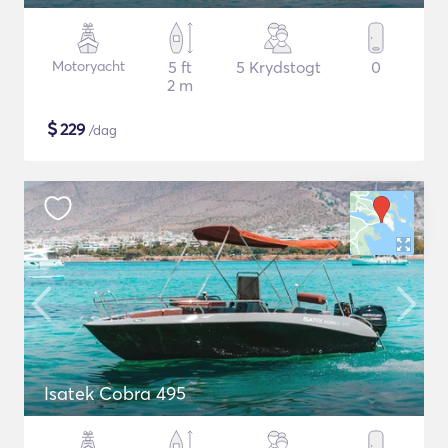
Motoryacht
5 ft
5 Krydstogt
0
2 m
$
229
/dag
Isatek Cobra 495