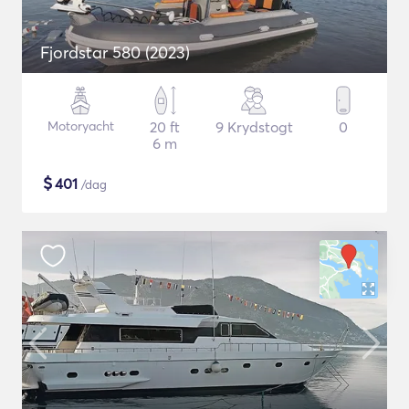
Fjordstar 580 (2023)
Motoryacht
20 ft
9 Krydstogt
0
6 m
$
401
/dag