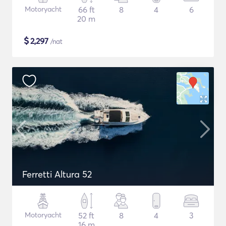
Motoryacht
66 ft
8
4
6
20 m
$
2,297
/nat
Ferretti Altura 52
Motoryacht
52 ft
8
4
3
16 m