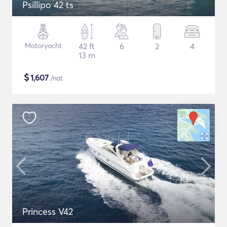
Psillipo 42 ts
Motoryacht
42 ft
6
2
4
13 m
$
1,607
/nat
Princess V42