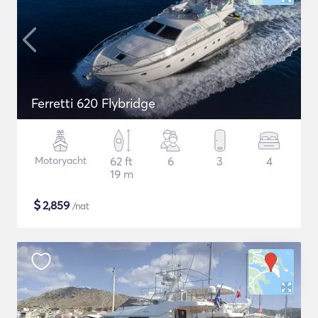
Ferretti 620 Flybridge
Motoryacht
62 ft
6
3
4
19 m
$
2,859
/nat