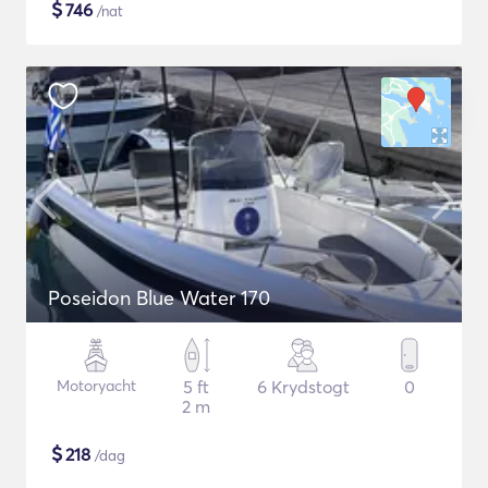
$
746
/nat
Poseidon Blue Water 170
Motoryacht
5 ft
6 Krydstogt
0
2 m
$
218
/dag