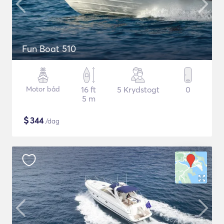
Fun Boat 510
Motor båd
16 ft
5 Krydstogt
0
5 m
$
344
/dag