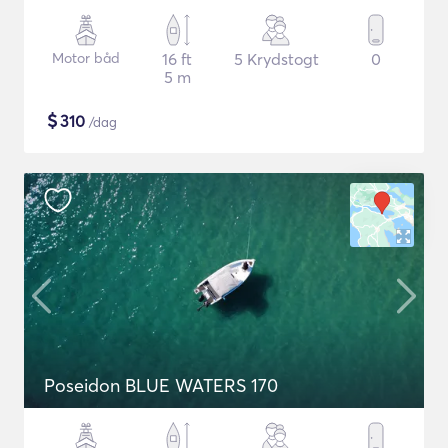
Motor båd
16 ft
5 Krydstogt
0
5 m
$
310
/dag
Poseidon BLUE WATERS 170