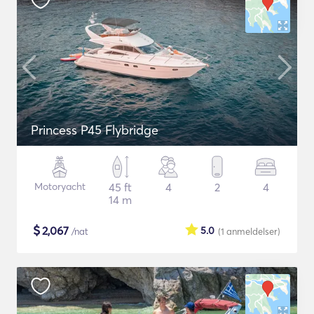
Princess P45 Flybridge
Motoryacht
45 ft
4
2
4
14 m
$
2,067
5.0
/nat
(1
anmeldelser
)