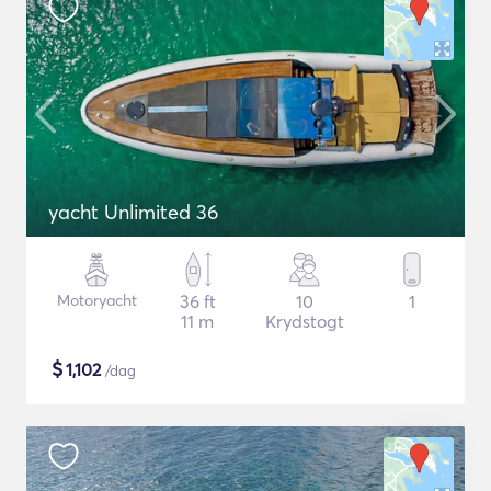
yacht Unlimited 36
Motoryacht
36 ft
10
1
11 m
Krydstogt
$
1,102
/dag