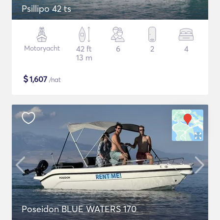
Psillipo 42 ts
Motoryacht
42 ft
6
2
4
13 m
$
1,607
/nat
Poseidon BLUE WATERS 170