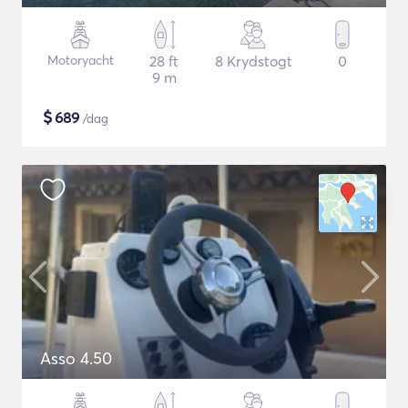
Motoryacht
28 ft
8 Krydstogt
0
9 m
$
689
/dag
Asso 4.50