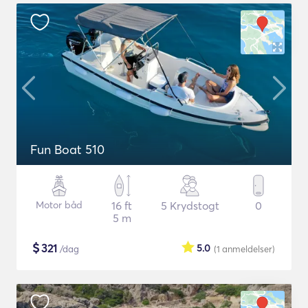
Fun Boat 510
Motor båd
16 ft
5 Krydstogt
0
5 m
$
321
5.0
/dag
(1
anmeldelser
)