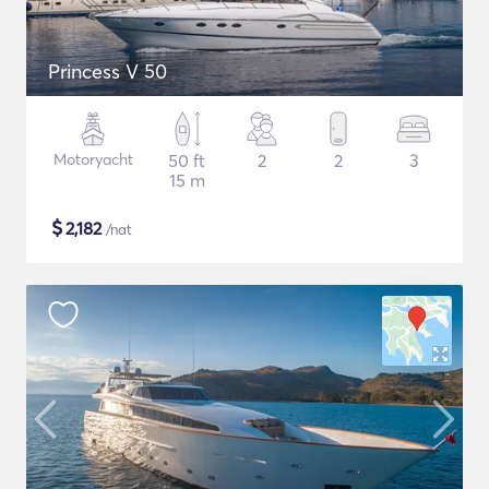
Princess V 50
Motoryacht
50 ft
2
2
3
15 m
$
2,182
/nat