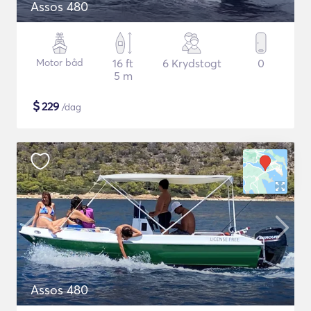
Assos 480
Motor båd
16 ft
6 Krydstogt
0
5 m
$
229
/dag
Assos 480