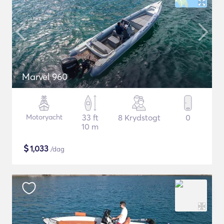
Marvel 960
Motoryacht
33 ft
8 Krydstogt
0
10 m
$
1,033
/dag