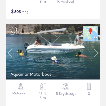
9 m
Krydstogt
$
803
/dag
Aquamar Motorboat
Motoryacht
15 ft
5 Krydstogt
0
5 m