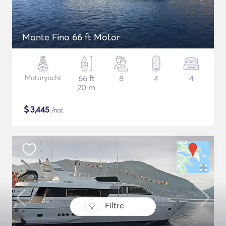
Monte Fino 66 ft Motor
Motoryacht
66 ft
8
4
4
20 m
$
3,445
/nat
Filtre