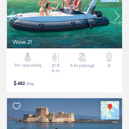
Wave 21
Stiv oppustelig
21 ft
6 Krydstogt
0
6 m
$
482
/dag