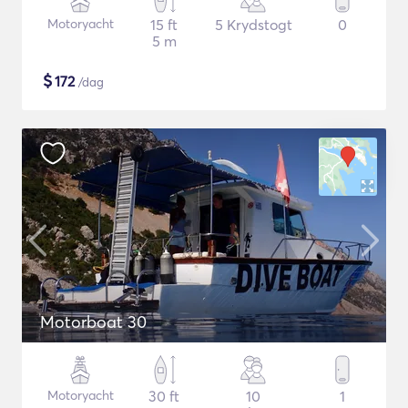
Motoryacht
15 ft
5 Krydstogt
0
5 m
$
172
/dag
Motorboat 30
Motoryacht
30 ft
10
1