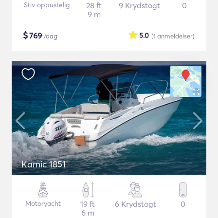
Stiv oppustelig
28 ft
9 Krydstogt
0
9 m
$
769
5.0
/dag
(1
anmeldelser
)
Karnic 1851
Motoryacht
19 ft
6 Krydstogt
0
6 m