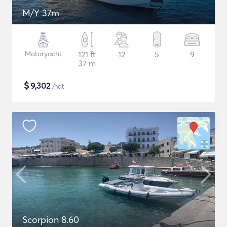
M/Y 37m
Motoryacht
121 ft
12
5
9
37 m
$
9,302
/nat
Scorpion 8.60