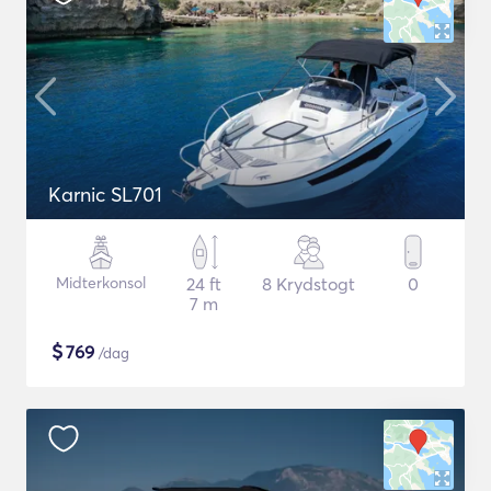
Karnic SL701
Midterkonsol
24 ft
8 Krydstogt
0
7 m
$
769
/dag