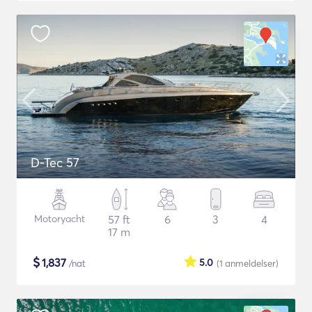
D-Tec 57
Motoryacht
57 ft
6
3
4
17 m
$
1,837
5.0
/nat
(1
anmeldelser
)