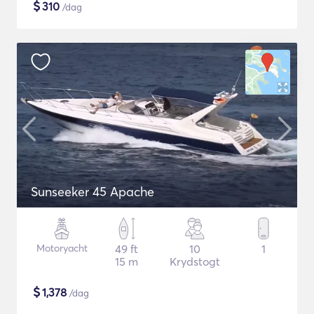
$
310
/dag
Sunseeker 45 Apache
Motoryacht
49 ft
10
1
15 m
Krydstogt
$
1,378
/dag