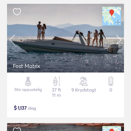
Fost Matrix
Stiv oppustelig
37 ft
9 Krydstogt
0
11 m
$
1,137
/dag