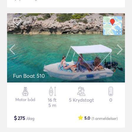
Fun Boat 510
Motor båd
16 ft
5 Krydstogt
0
5 m
$
275
5.0
/dag
(1
anmeldelser
)