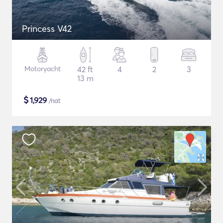
Princess V42
Motoryacht
42 ft
4
2
3
13 m
$
1,929
/nat