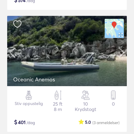
$
574
/dag
Oceanic Anemos
Stiv oppustelig
25 ft
10
0
8 m
Krydstogt
$
401
5.0
/dag
(3
anmeldelser
)