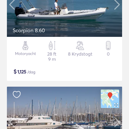
Scorpion 8.60
Motoryacht
28 ft
8 Krydstogt
0
9 m
$
1,125
/dag