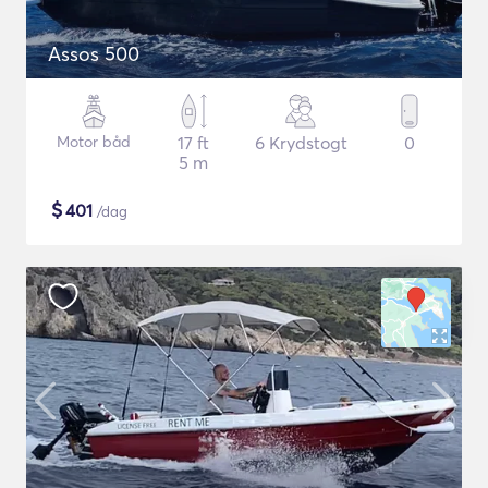
Assos 500
Motor båd
17 ft
6 Krydstogt
0
5 m
$
401
/dag