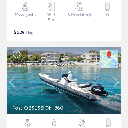
Motoryacht
16 ft
6 Krydstogt
0
5 m
$
229
/dag
Fost OBSESSION 860