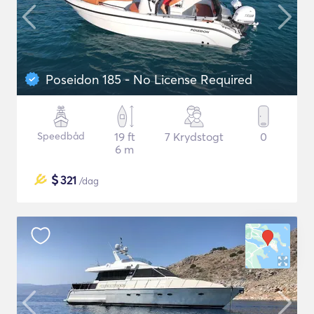
Poseidon 185 - No License Required
Speedbåd
19 ft
7 Krydstogt
0
6 m
$
321
/dag