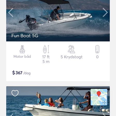
Fun Boat 5G
Motor båd
17 ft
5 Krydstogt
0
5 m
$
367
/dag