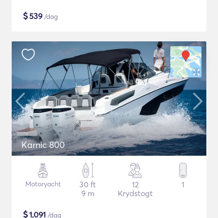
$
539
/dag
Karnic 800
Motoryacht
30 ft
12
1
9 m
Krydstogt
$
1,091
/dag