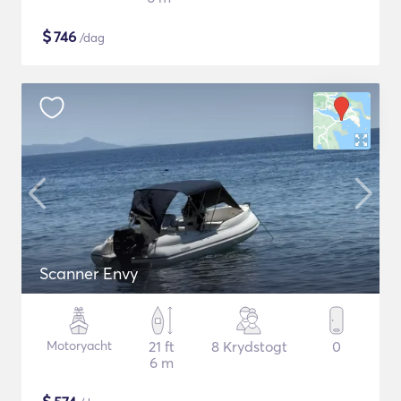
$
746
/dag
Scanner Envy
Motoryacht
21 ft
8 Krydstogt
0
6 m