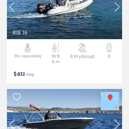
RIB 19
Stiv oppustelig
19 ft
8 Krydstogt
0
6 m
$
832
/dag