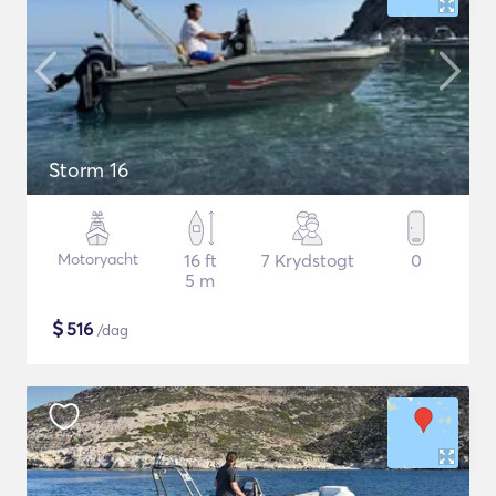
Storm 16
Motoryacht
16 ft
7 Krydstogt
0
5 m
$
516
/dag