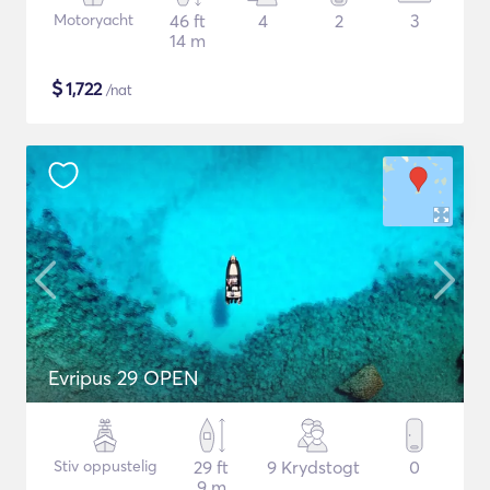
Motoryacht
46 ft
4
2
3
14 m
$
1,722
/nat
Evripus 29 OPEN
Stiv oppustelig
29 ft
9 Krydstogt
0
9 m