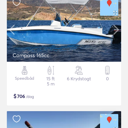
Compass 165cc
Speedbåd
15 ft
6 Krydstogt
0
5 m
$
706
/dag