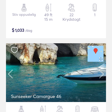
Stiv oppustelig
49 ft
22
1
15 m
Krydstogt
$
1,033
/dag
Sunseeker Camargue 46