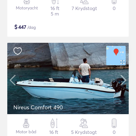
Motoryacht
16 ft
7 Krydstogt
0
5 m
$
447
/dag
Nireus Comfort 490
Motor båd
16 ft
5 Krydstogt
0