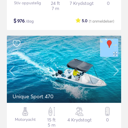
Stiv oppustelig
24 ft
7 Krydstogt
0
7 m
$
976
5.0
/dag
(1
anmeldelser
)
Unique Sport 470
Motoryacht
15 ft
4 Krydstogt
0
5 m