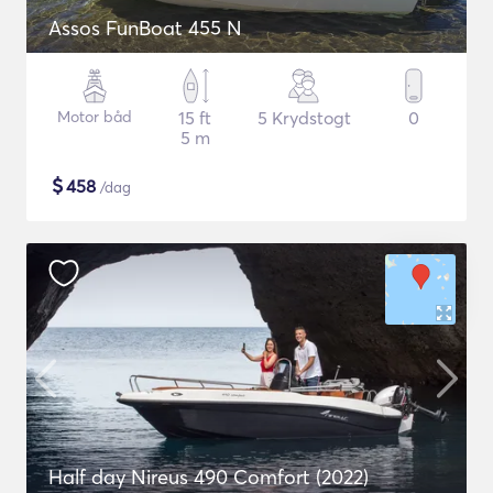
Assos FunBoat 455 N
Motor båd
15 ft
5 Krydstogt
0
5 m
$
458
/dag
Half day Nireus 490 Comfort (2022)