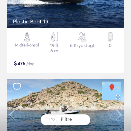
Plastic Boat 19
Midterkonsol
19 ft
6 Krydstogt
0
6 m
$
476
/dag
Filtre