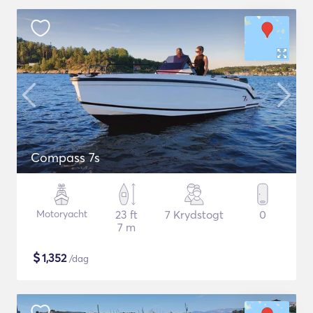
Compass 7s
Motoryacht
23 ft
7 Krydstogt
0
7 m
$
1,352
/dag