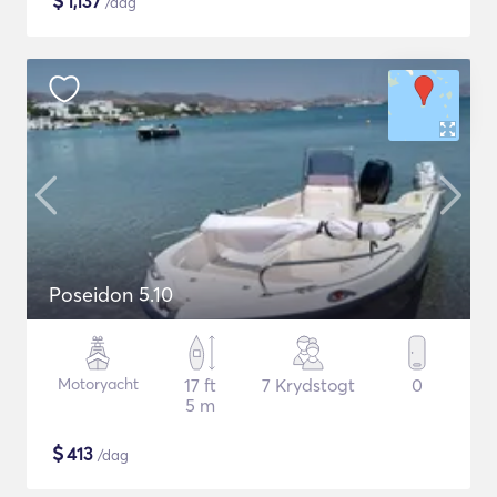
$
1,137
/dag
Poseidon 5.10
Motoryacht
17 ft
7 Krydstogt
0
5 m
$
413
/dag