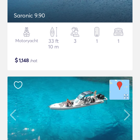
Saronic 9.90
Motoryacht
33 ft
3
1
1
10 m
$
1,148
/nat