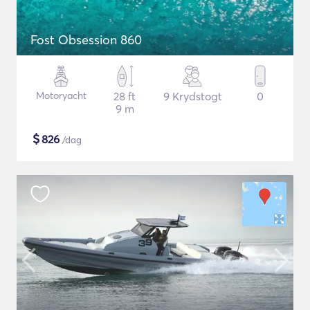
Fost Obsession 860
Motoryacht
28 ft
9 Krydstogt
0
9 m
$
826
/dag