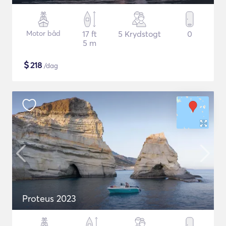
Motor båd
17 ft
5 Krydstogt
0
5 m
$
218
/dag
Proteus 2023