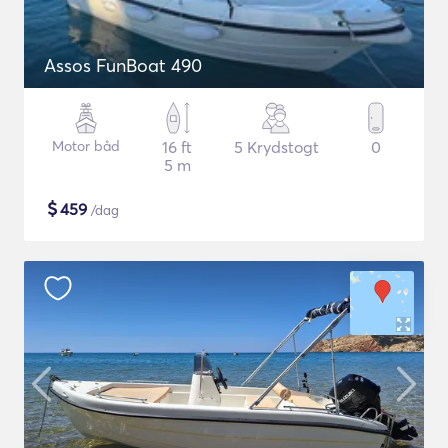
Assos FunBoat 490
Motor båd
16 ft
5 Krydstogt
0
5 m
$
459
/dag