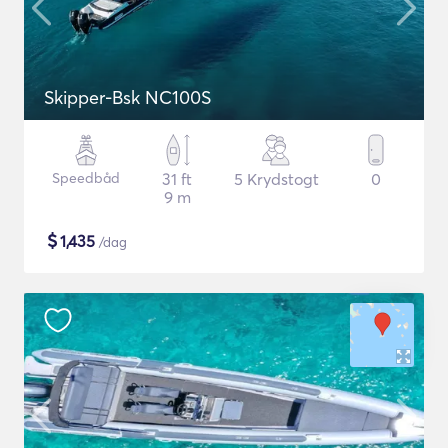
Skipper-Bsk NC100S
Speedbåd
31 ft
5 Krydstogt
0
9 m
$
1,435
/dag