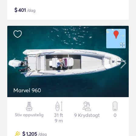
$
401
/dag
Μarvel 960
Stiv oppustelig
31 ft
9 Krydstogt
0
9 m
$
1,205
/dag