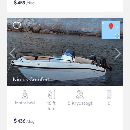
$
459
/dag
Nireus Comfort
Motor båd
16 ft
5 Krydstogt
0
5 m
$
436
/dag