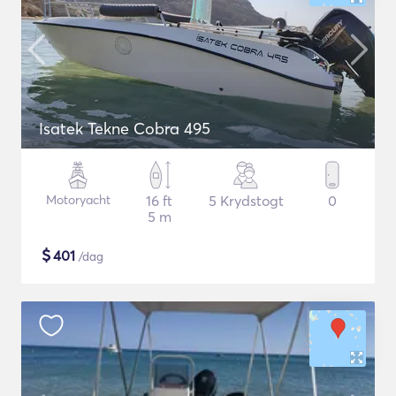
Isatek Tekne Cobra 495
Motoryacht
16 ft
5 Krydstogt
0
5 m
$
401
/dag