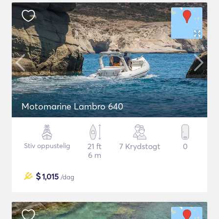
Motomarine Lambro 640
Stiv oppustelig
21 ft
7 Krydstogt
0
6 m
$
1,015
/dag