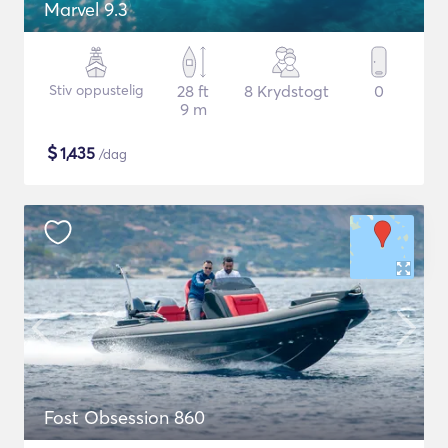
Marvel 9.3
Stiv oppustelig
28 ft
8 Krydstogt
0
9 m
$
1,435
/dag
Fost Obsession 860