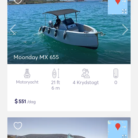
Moonday MX 655
Motoryacht
21 ft
4 Krydstogt
0
6 m
$
551
/dag