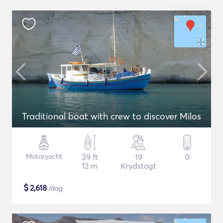
Traditional boat with crew to discover Milos
Motoryacht
39 ft
19
0
12 m
Krydstogt
$
2,618
/dag