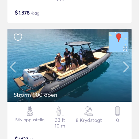
$
1,378
/dag
Strorm 900 open
Stiv oppustelig
33 ft
8 Krydstogt
0
10 m