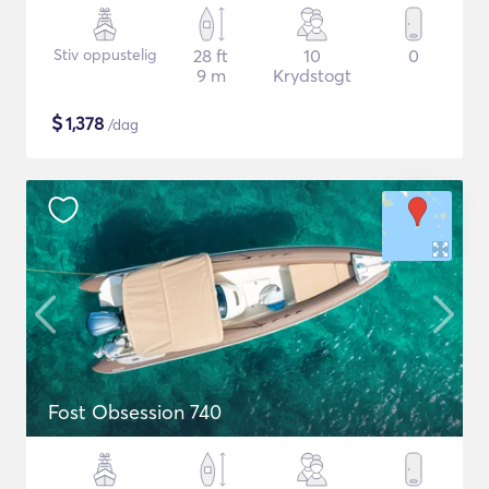
Stiv oppustelig
28 ft
10
0
9 m
Krydstogt
$
1,378
/dag
Fost Obsession 740