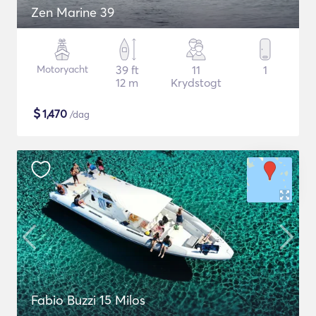
Zen Marine 39
Motoryacht
39 ft
11
1
12 m
Krydstogt
$
1,470
/dag
Fabio Buzzi 15 Milos