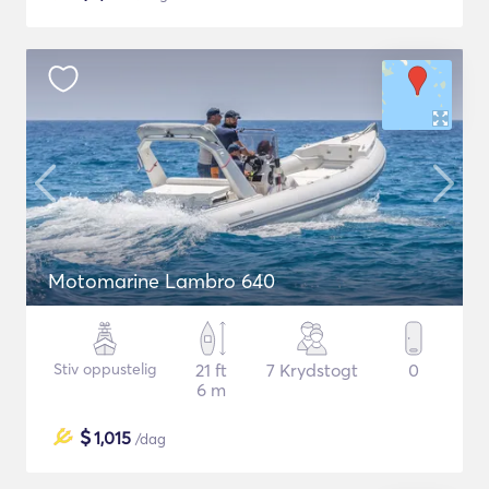
Motomarine Lambro 640
Stiv oppustelig
21 ft
7 Krydstogt
0
6 m
$
1,015
/dag