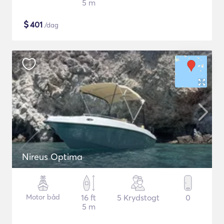
5 m
$
401
/dag
Nireus Optima
Motor båd
16 ft
5 Krydstogt
0
5 m