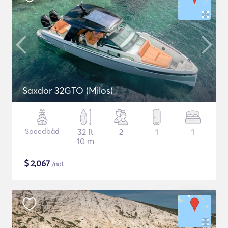
Saxdor 32GTO (Milos)
Speedbåd
32 ft
2
1
1
10 m
$
2,067
/nat