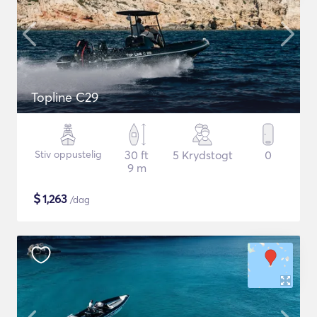
Topline C29
Stiv oppustelig
30 ft
5 Krydstogt
0
9 m
$
1,263
/dag