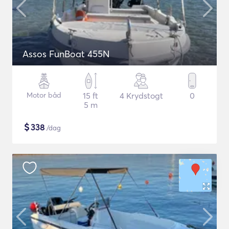
Assos FunBoat 455N
Motor båd
15 ft
4 Krydstogt
0
5 m
$
338
/dag