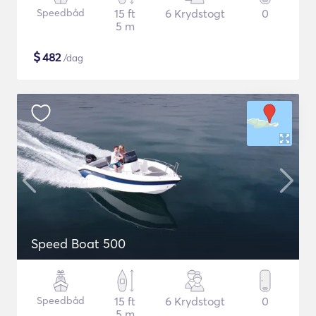
Speedbåd
15 ft
6 Krydstogt
0
5 m
$
482
/dag
Speed Boat 500
Speedbåd
15 ft
6 Krydstogt
0
5 m