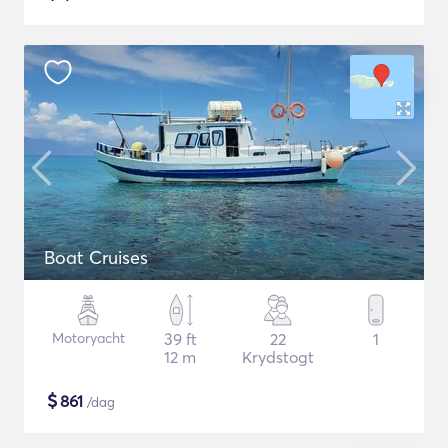
Boat Cruises
Motoryacht
39 ft
22
1
12 m
Krydstogt
$
861
/dag