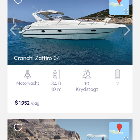
Cranchi Zaffiro 34
Motoryacht
34 ft
10
2
10 m
Krydstogt
$
1,952
/dag