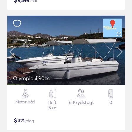
$
4,594
/nat
Olympic 4,90cc
Motor båd
16 ft
6 Krydstogt
0
5 m
$
321
/dag