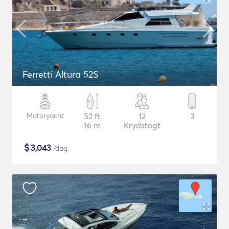
Ferretti Altura 52S
Motoryacht
52 ft
12
3
16 m
Krydstogt
$
3,043
/dag