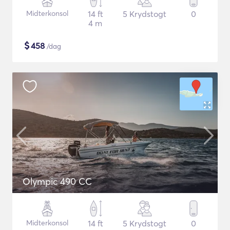
Midterkonsol
14 ft
5 Krydstogt
0
4 m
$
458
/dag
Olympic 490 CC
Midterkonsol
14 ft
5 Krydstogt
0