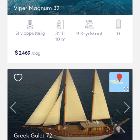
Viper Magnum 32
Stiv oppustelig
32 ft
9 Krydstogt
0
10 m
$
2,469
/dag
Greek Gulet 72