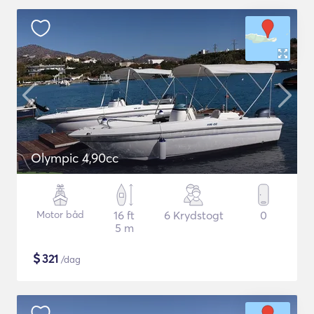
Olympic 4,90cc
Motor båd
16 ft
6 Krydstogt
0
5 m
$
321
/dag