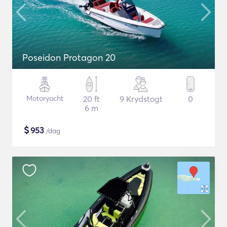
Poseidon Protagon 20
Motoryacht
20 ft
9 Krydstogt
0
6 m
$
953
/dag