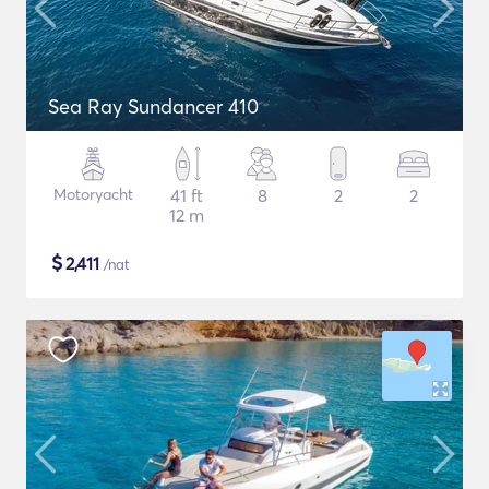
Sea Ray Sundancer 410
Motoryacht
41 ft
8
2
2
12 m
$
2,411
/nat