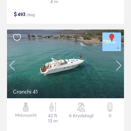
4 m
$
493
/dag
Cranchi 41
Motoryacht
42 ft
6 Krydstogt
0
13 m