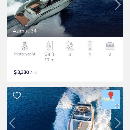
Azimut 34
Motoryacht
34 ft
4
1
2
10 m
$
3,330
/nat