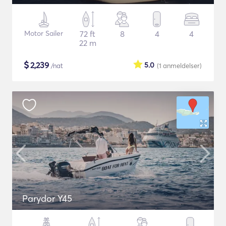
Motor Sailer
72 ft
8
4
4
22 m
$
2,239
5.0
/nat
(1
anmeldelser
)
Parydor Y45