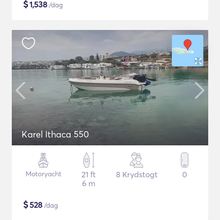
$
1,538
/dag
Karel Ithaca 550
Motoryacht
21 ft
8 Krydstogt
0
6 m
$
528
/dag