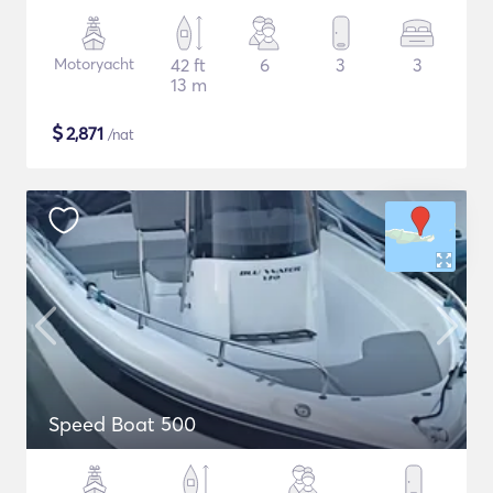
Motoryacht
42 ft
6
3
3
13 m
$
2,871
/nat
Speed Boat 500