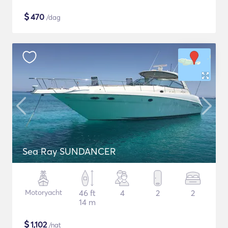
$
470
/dag
Sea Ray SUNDANCER
Motoryacht
46 ft
4
2
2
14 m
$
1,102
/nat