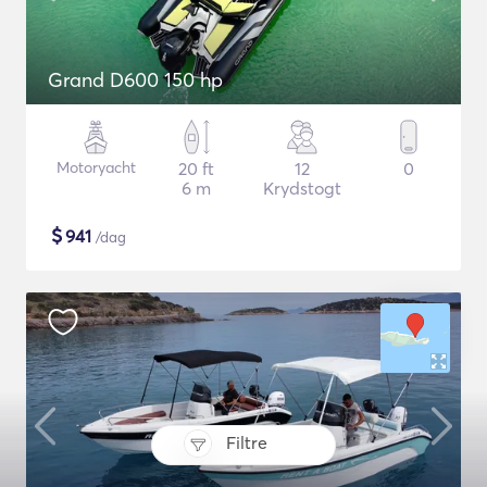
Grand D600 150 hp
Motoryacht
20 ft
12
0
6 m
Krydstogt
$
941
/dag
Filtre