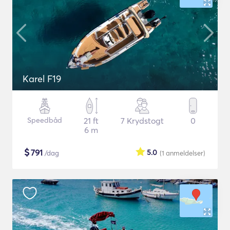
Karel F19
Speedbåd
21 ft
7 Krydstogt
0
6 m
$
791
5.0
/dag
(1
anmeldelser
)