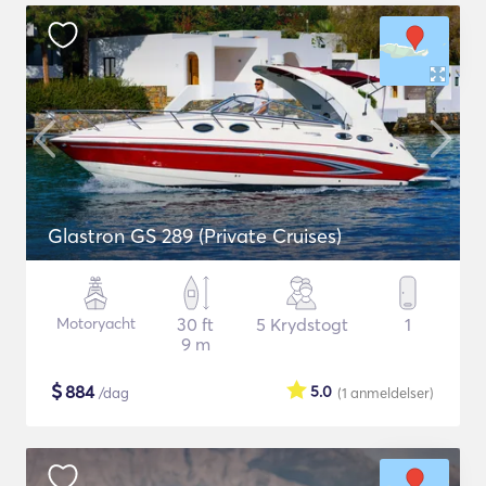
Glastron GS 289 (Private Cruises)
Motoryacht
30 ft
5 Krydstogt
1
9 m
$
884
5.0
/dag
(1
anmeldelser
)