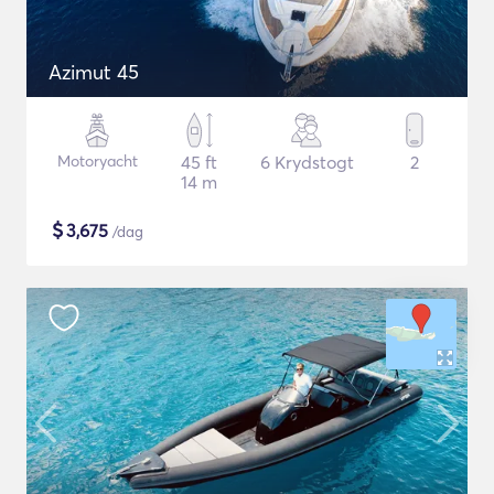
Azimut 45
Motoryacht
45 ft
6 Krydstogt
2
14 m
$
3,675
/dag