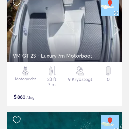
VM GT 23 - Luxury 7m Motorboat
Motoryacht
23 ft
9 Krydstogt
0
7 m
$
860
/dag