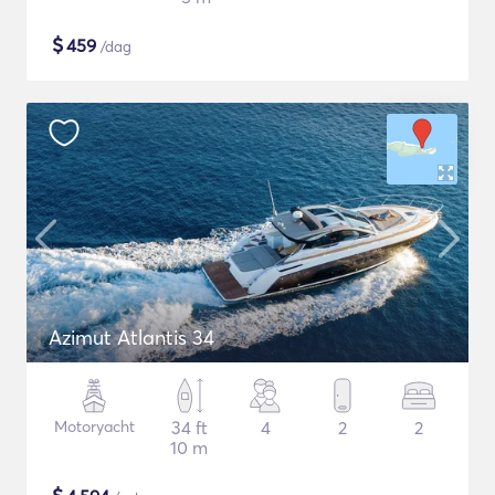
$
459
/dag
Azimut Atlantis 34
Motoryacht
34 ft
4
2
2
10 m