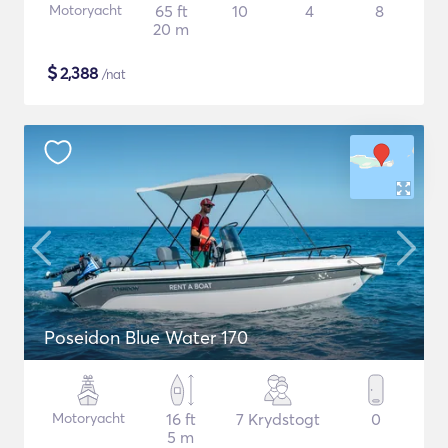
Motoryacht
65 ft
10
4
8
20 m
$
2,388
/nat
Poseidon Blue Water 170
Motoryacht
16 ft
7 Krydstogt
0
5 m