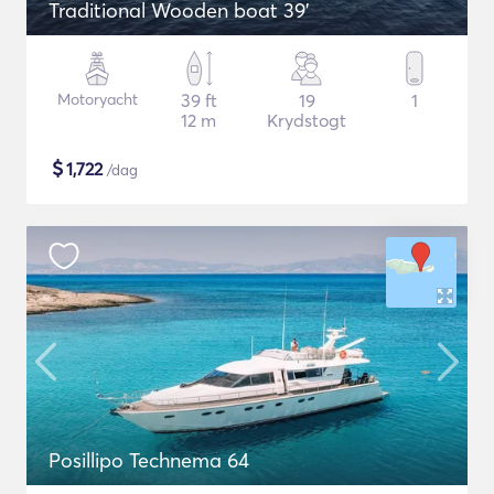
Traditional Wooden boat 39'
Motoryacht
39 ft
19
1
12 m
Krydstogt
$
1,722
/dag
Posillipo Technema 64