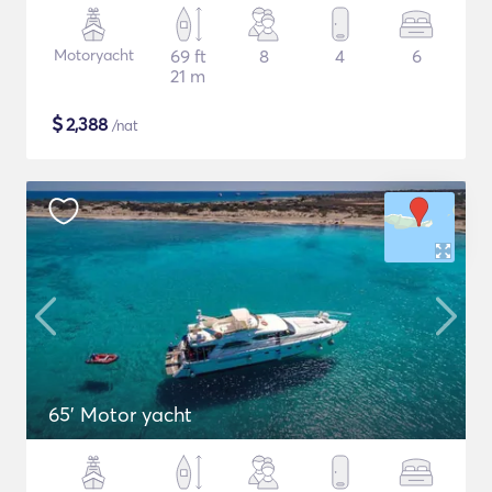
Motoryacht
69 ft
8
4
6
21 m
$
2,388
/nat
65' Motor yacht