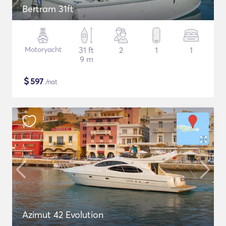
Bertram 31ft
Motoryacht
31 ft
2
1
1
9 m
$
597
/nat
Azimut 42 Evolution