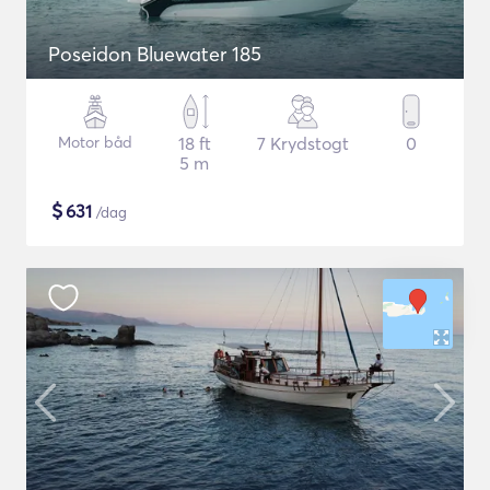
Poseidon Bluewater 185
Motor båd
18 ft
7 Krydstogt
0
5 m
$
631
/dag