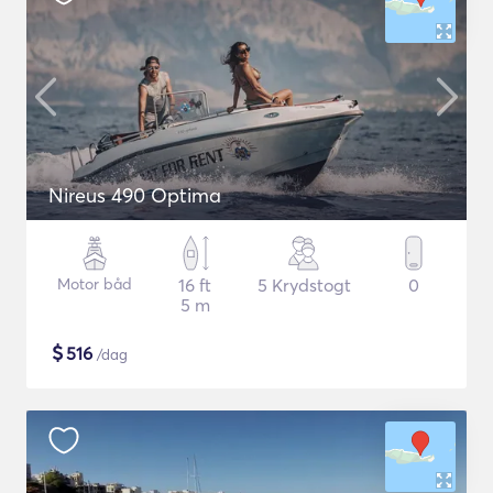
Nireus 490 Optima
Motor båd
16 ft
5 Krydstogt
0
5 m
$
516
/dag