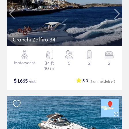
Cranchi Zaffiro 34
Motoryacht
34 ft
5
2
2
10 m
$
1,665
5.0
/nat
(1
anmeldelser
)