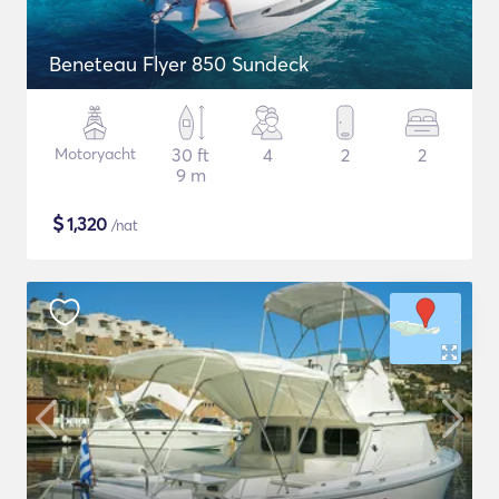
Beneteau Flyer 850 Sundeck
Motoryacht
30 ft
4
2
2
9 m
$
1,320
/nat