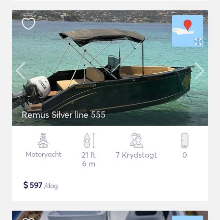
Remus Silver line 555
Motoryacht
21 ft
7 Krydstogt
0
6 m
$
597
/dag