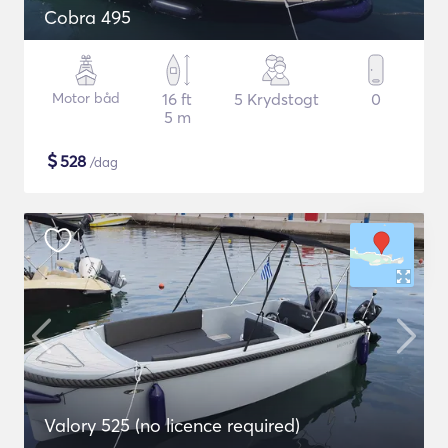
Cobra 495
Motor båd
16 ft
5 Krydstogt
0
5 m
$
528
/dag
Valory 525 (no licence required)