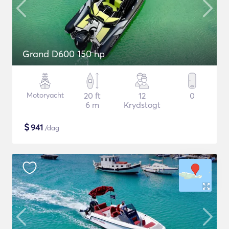
Grand D600 150 hp
Motoryacht
20 ft
12
0
6 m
Krydstogt
$
941
/dag