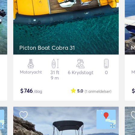
Picton Boat Cobra 31
M
Motoryacht
31 ft
6 Krydstogt
0
M
9 m
$
746
5.0
/dag
(1
anmeldelser
)