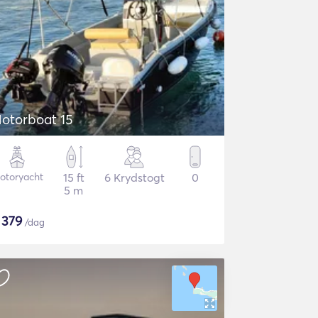
otorboat 15
otoryacht
15 ft
6 Krydstogt
0
5 m
$
379
/dag