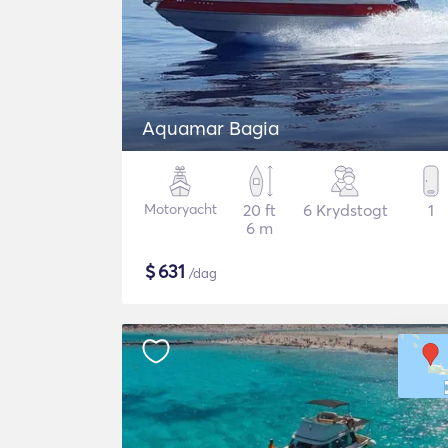
Aquamar Bagia
Motoryacht
20 ft
6 Krydstogt
1
6 m
$
631
/dag