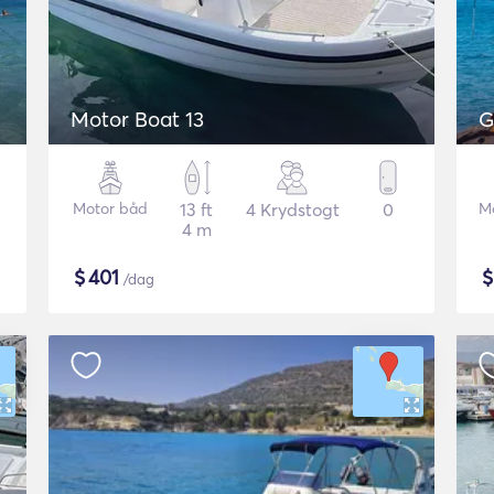
Motor Boat 13
G
Motor båd
13 ft
4 Krydstogt
0
M
4 m
$
401
/dag