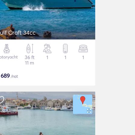
ulf Craft 34cc
otoryacht
36 ft
1
1
1
11 m
$
689
/nat