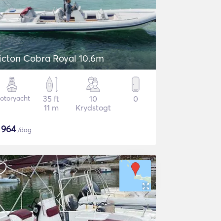
icton Cobra Royal 10.6m
otoryacht
35 ft
10
0
11 m
Krydstogt
$
964
/dag