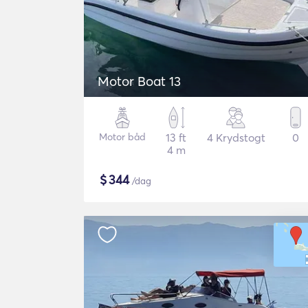
Motor Boat 13
Motor båd
13 ft
4 Krydstogt
0
4 m
$
344
/dag