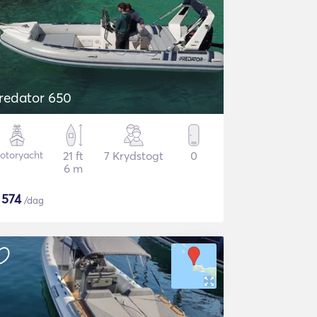
redator 650
otoryacht
21 ft
7 Krydstogt
0
6 m
$
574
/dag