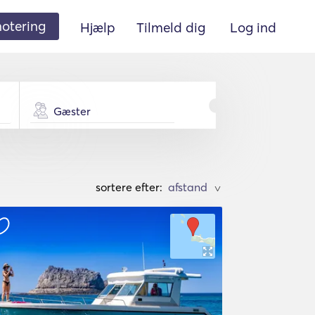
 notering
Hjælp
Tilmeld dig
Log ind
Gæster
sortere efter:
>