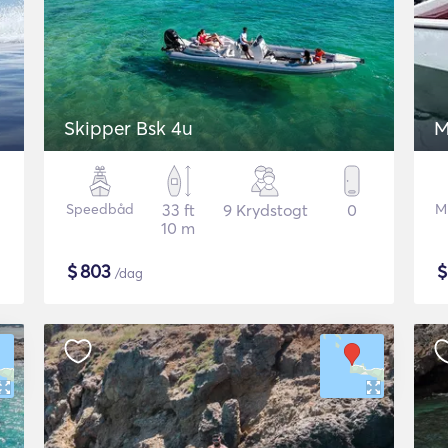
Skipper Bsk 4u
M
Speedbåd
33 ft
9 Krydstogt
0
M
10 m
$
803
/dag