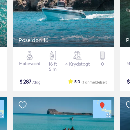
Poseidon 16
P
Motoryacht
16 ft
4 Krydstogt
0
M
5 m
$
287
5.0
/dag
(1
anmeldelser
)