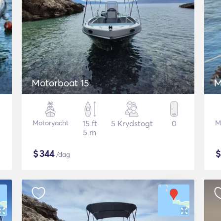
Motorboat 15
M
Motoryacht
15 ft
5 Krydstogt
0
M
5 m
$
344
/dag