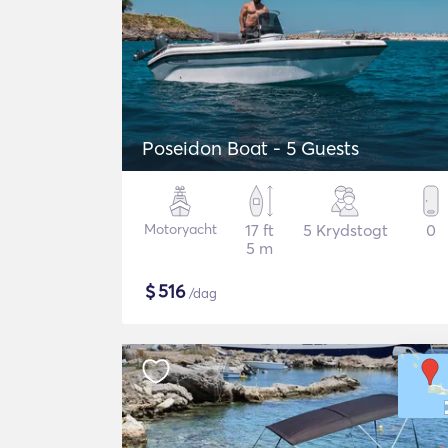
Poseidon Boat - 5 Guests
Motoryacht
17 ft
5 Krydstogt
0
5 m
$
516
/dag