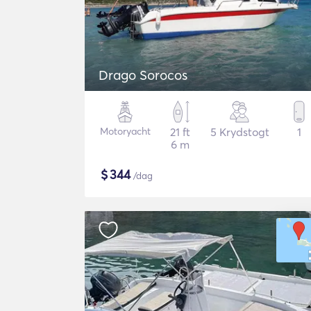
Drago Sorocos
Motoryacht
21 ft
5 Krydstogt
1
6 m
$
344
/dag