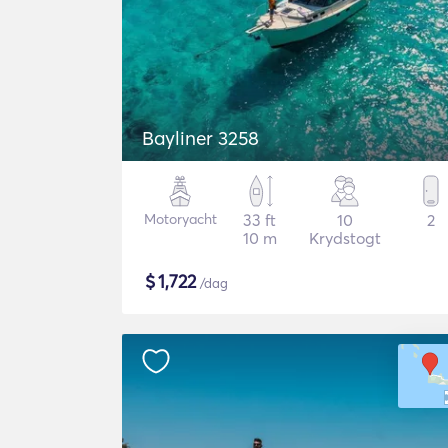
Bayliner 3258
Motoryacht
33 ft
10
2
10 m
Krydstogt
$
1,722
/dag