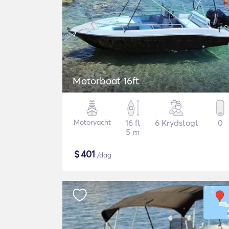
Motorboat 16ft
Motoryacht
16 ft
6 Krydstogt
0
5 m
$
401
/dag