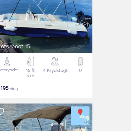
otorboat 15
otoryacht
15 ft
4 Krydstogt
0
5 m
$
195
/dag