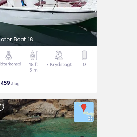
otor Boat 18
idterkonsol
18 ft
7 Krydstogt
0
5 m
$
459
/dag