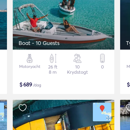
Boat - 10 Guests
Motoryacht
26 ft
10
0
M
8 m
Krydstogt
$
689
/dag