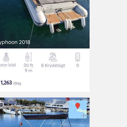
Typhoon 2018
otor båd
30 ft
8 Krydstogt
0
9 m
$
1,263
/dag