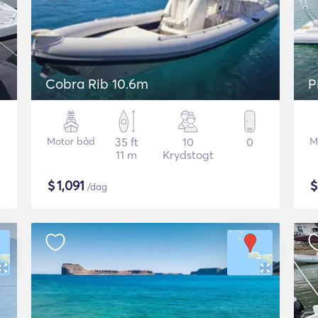
Cobra Rib 10.6m
P
Motor båd
35 ft
10
0
M
11 m
Krydstogt
$
1,091
/dag