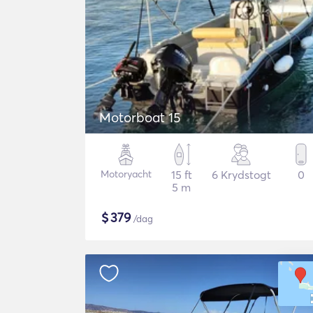
Motorboat 15
Motoryacht
15 ft
6 Krydstogt
0
5 m
$
379
/dag