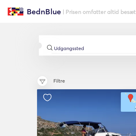
BednBlue
| Prisen omfatter altid besæ
Filtre