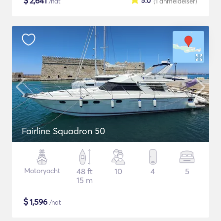
$
2,641
5.0
/nat
(1
anmeldelser
)
Fairline Squadron 50
Motoryacht
48 ft
10
4
5
15 m
$
1,596
/nat