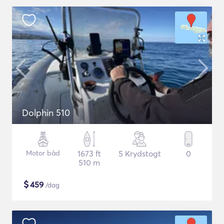
Dolphin 510
Motor båd
1673 ft
5 Krydstogt
0
510 m
$
459
/dag