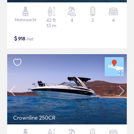
Motoryacht
42 ft
4
2
4
13 m
$
918
/nat
Crownline 250CR