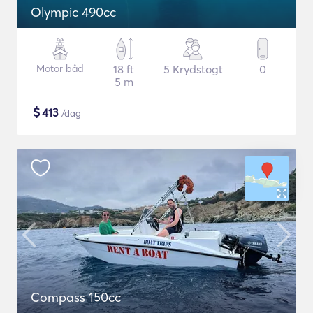
Olympic 490cc
Motor båd
18 ft
5 Krydstogt
0
5 m
$
413
/dag
Compass 150cc