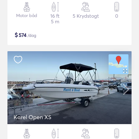
Motor båd
16 ft
5 Krydstogt
0
5 m
$
574
/dag
Karel Open XS