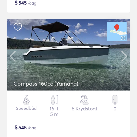
$
545
/dag
Compass 160cc (Yamaha)
Speedbåd
16 ft
6 Krydstogt
0
5 m
$
545
/dag