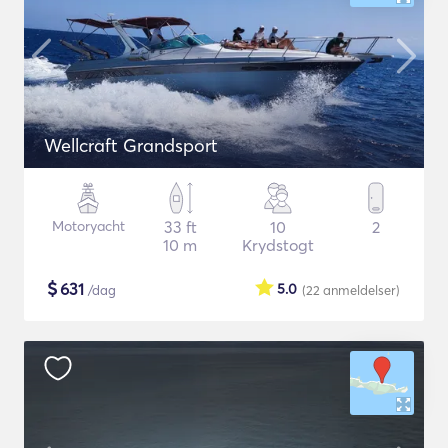
Wellcraft Grandsport
Motoryacht
33 ft
10
2
10 m
Krydstogt
$
631
5.0
/dag
(22
anmeldelser
)