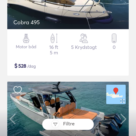
Cobra 495
Motor båd
16 ft
5 Krydstogt
0
5 m
$
528
/dag
Filtre