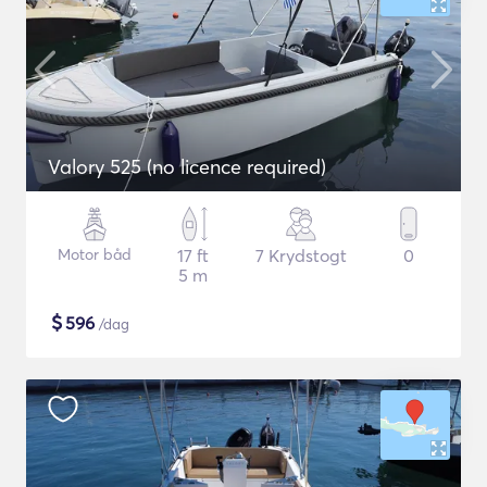
Valory 525 (no licence required)
Motor båd
17 ft
7 Krydstogt
0
5 m
$
596
/dag