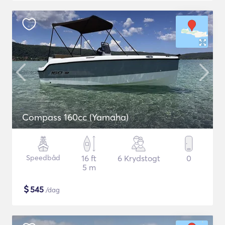
Compass 160cc (Yamaha)
Speedbåd
16 ft
6 Krydstogt
0
5 m
$
545
/dag