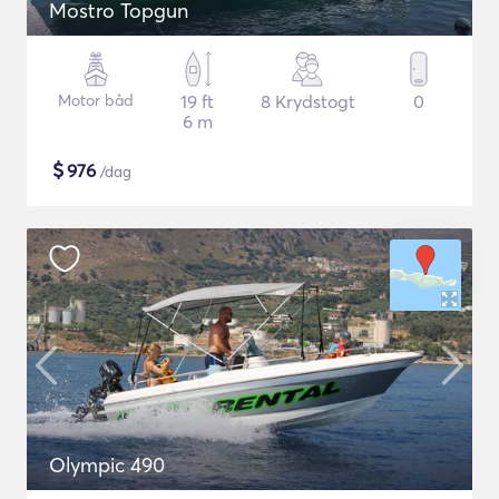
Mostro Topgun
Motor båd
19 ft
8 Krydstogt
0
6 m
$
976
/dag
Olympic 490