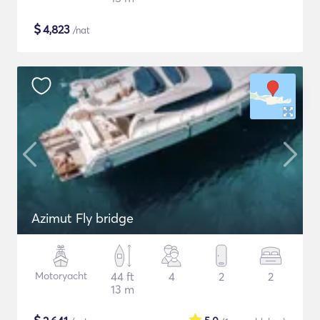
$
4,823
/nat
Azimut Fly bridge
Motoryacht
44 ft
4
2
2
13 m