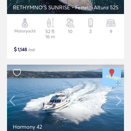
RETHYMNO'S SUNRISE - Ferretti Altura 52S
Motoryacht
52 ft
10
3
9
16 m
$
1,148
/nat
Harmony 42