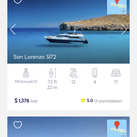
San Lorenzo Sl72
Motoryacht
72 ft
12
4
11
22 m
$
1,378
5.0
/nat
(5
anmeldelser
)