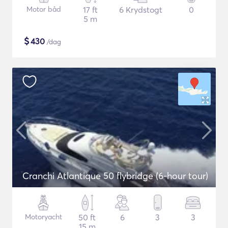
Motor båd
17 ft
6 Krydstogt
0
5 m
$
430
/dag
Cranchi Atlantique 50 flybridge (6-hour tour)
Motoryacht
50 ft
6
3
3
15 m