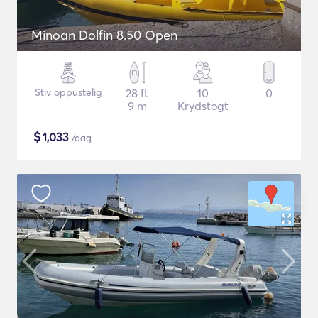
Minoan Dolfin 8.50 Open
Stiv oppustelig
28 ft
10
0
9 m
Krydstogt
$
1,033
/dag