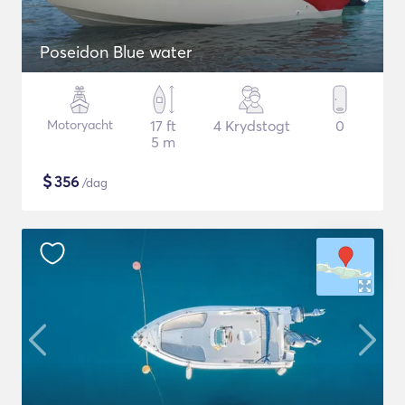
Poseidon Blue water
Motoryacht
17 ft
4 Krydstogt
0
5 m
$
356
/dag