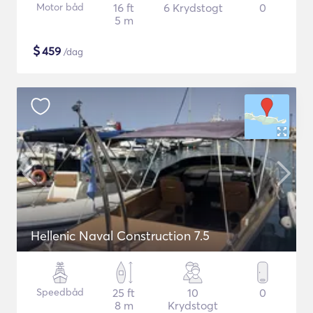
Motor båd
16 ft
6 Krydstogt
0
5 m
$
459
/dag
Hellenic Naval Construction 7.5
Speedbåd
25 ft
10
0
8 m
Krydstogt