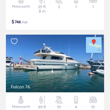
Motoryacht
25 ft
2
1
1
8 m
$
746
/nat
Falcon 76
Motoryacht
69 ft
10
4
10