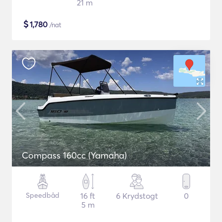
21 m
$
1,780
/nat
Compass 160cc (Yamaha)
Speedbåd
16 ft
6 Krydstogt
0
5 m