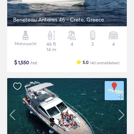
Beneteau Antares 46 - Crete, Greece
Motoryacht
46 ft
4
3
4
14 m
$
1,550
5.0
/nat
(40
anmeldelser
)