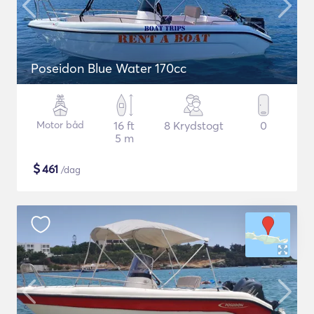
Poseidon Blue Water 170cc
Motor båd
16 ft
8 Krydstogt
0
5 m
$
461
/dag