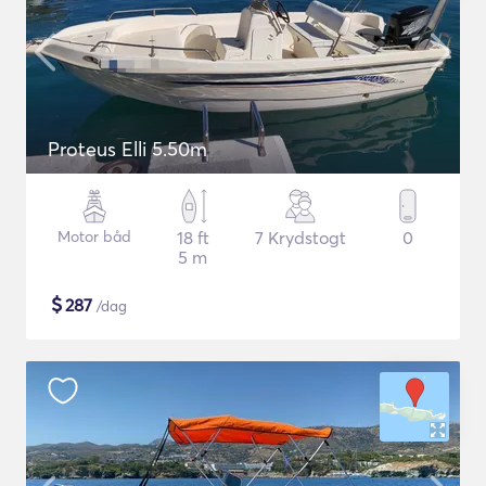
Proteus Elli 5.50m
Motor båd
18 ft
7 Krydstogt
0
5 m
$
287
/dag