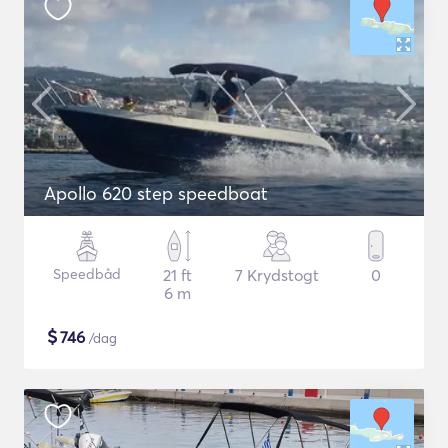
Apollo 620 step speedboat
Speedbåd
21 ft
7 Krydstogt
0
6 m
$
746
/dag