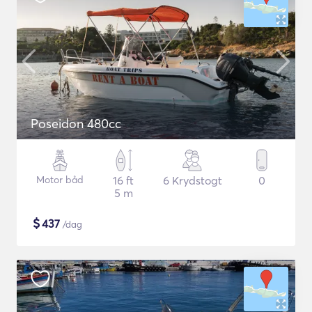
Poseidon 480cc
Motor båd
16 ft
6 Krydstogt
0
5 m
$
437
/dag