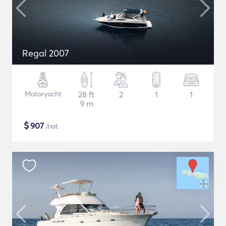
Regal 2007
Motoryacht
28 ft
2
1
1
9 m
$
907
/nat