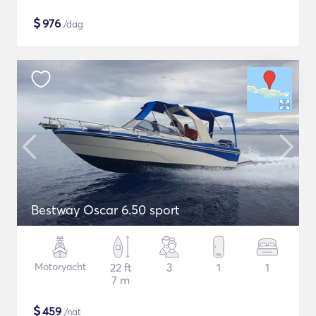
$
976
/dag
Bestway Oscar 6.50 sport
Motoryacht
22 ft
3
1
1
7 m
$
459
/nat