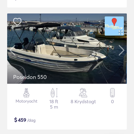
Poseidon 550
Motoryacht
18 ft
8 Krydstogt
0
5 m
$
459
/dag