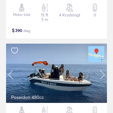
Motor båd
15 ft
4 Krydstogt
0
5 m
$
390
/dag
Poseidon 480cc