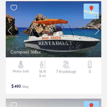
Compass 168cc
Motor båd
16 ft
7 Krydstogt
0
5 m
$
493
/dag