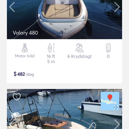
Valory 480
Motor båd
16 ft
6 Krydstogt
0
5 m
$
482
/dag