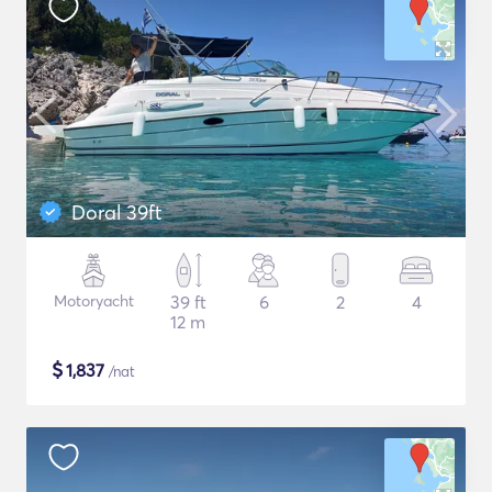
Doral 39ft
Motoryacht
39 ft
6
2
4
12 m
$
1,837
/nat