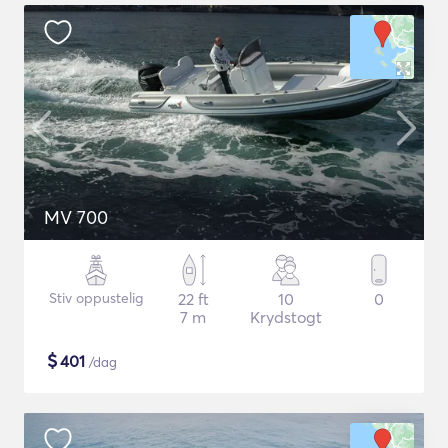
MV 700
Stiv oppustelig
22 ft
10
0
7 m
Krydstogt
$
401
/dag