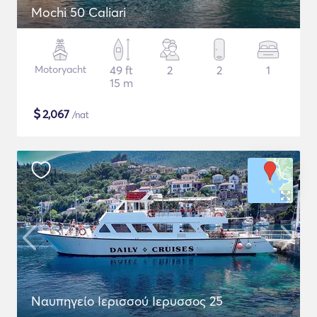
Mochi 50 Caliari
Motoryacht
49 ft
2
2
1
15 m
$
2,067
/nat
Ναυπηγείο Ιερισσού Ιερυσσος 25