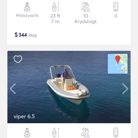
Motoryacht
23 ft
10
0
7 m
Krydstogt
$
344
/dag
viper 6.5