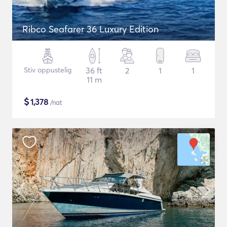
Ribco Seafarer 36 Luxury Edition
Stiv oppustelig
36 ft
2
1
1
11 m
$
1,378
/nat