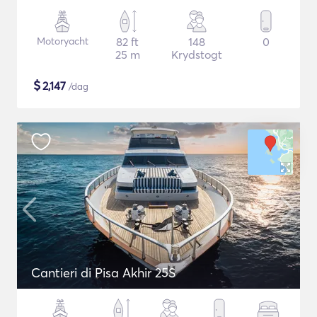
Motoryacht
82 ft
148
0
25 m
Krydstogt
$
2,147
/dag
Cantieri di Pisa Akhir 25S