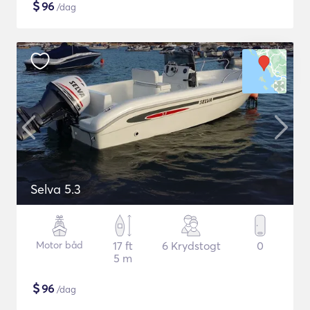
$
96
/dag
Selva 5.3
Motor båd
17 ft
6 Krydstogt
0
5 m
$
96
/dag