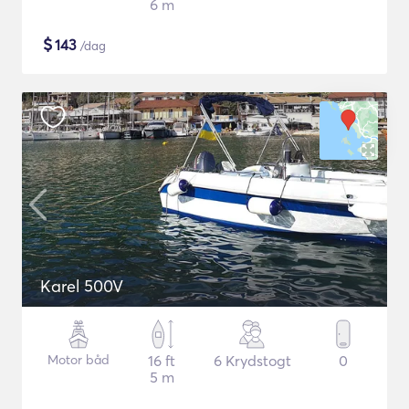
6 m
$
143
/dag
Karel 500V
Motor båd
16 ft
6 Krydstogt
0
5 m