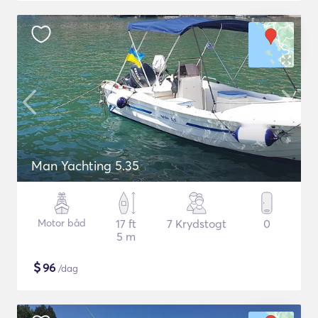
Man Yachting 5.35
Motor båd
17 ft
7 Krydstogt
0
5 m
$
96
/dag