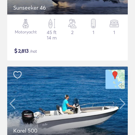
Sunseeker 46
Motoryacht
45 ft
2
1
1
14 m
$
2,813
/nat
Karel 500