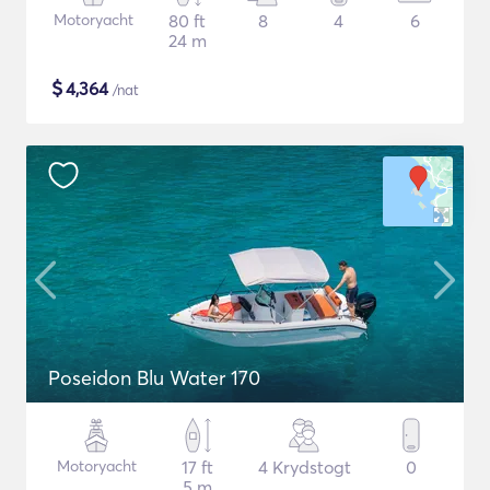
Motoryacht
80 ft
8
4
6
24 m
$
4,364
/nat
Poseidon Blu Water 170
Motoryacht
17 ft
4 Krydstogt
0
5 m