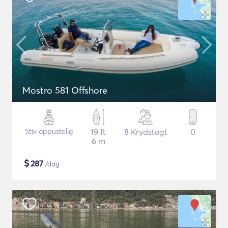
Mostro 581 Offshore
Stiv oppustelig
19 ft
8 Krydstogt
0
6 m
$
287
/dag