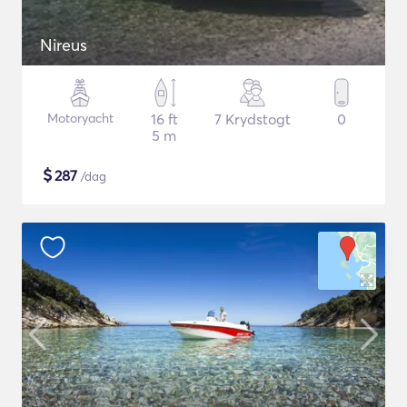
Nireus
Motoryacht
16 ft
7 Krydstogt
0
5 m
$
287
/dag