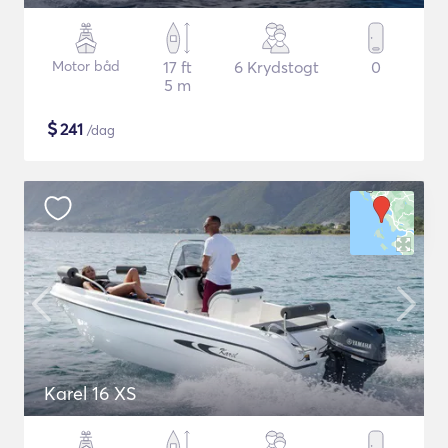
Motor båd
17 ft
6 Krydstogt
0
5 m
$
241
/dag
Karel 16 XS