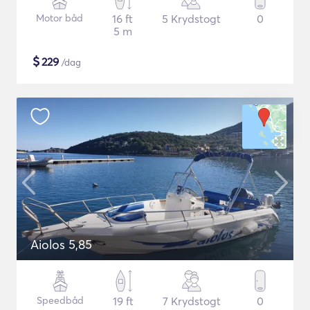
Motor båd
16 ft
5 Krydstogt
0
5 m
$
229
/dag
Aiolos 5,85
Speedbåd
19 ft
7 Krydstogt
0