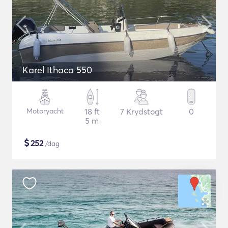
Karel Ithaca 550
Motoryacht
18 ft
7 Krydstogt
0
5 m
$
252
/dag