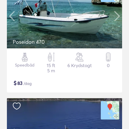
Poseidon 470
Speedbåd
15 ft
6 Krydstogt
0
5 m
$
83
/dag