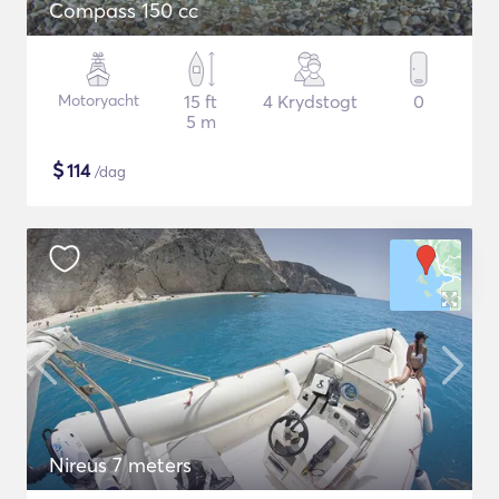
Compass 150 cc
Motoryacht
15 ft
4 Krydstogt
0
5 m
$
114
/dag
Nireus 7 meters