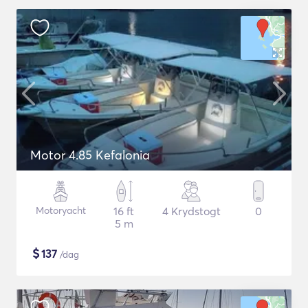
Motor 4.85 Kefalonia
Motoryacht
16 ft
4 Krydstogt
0
5 m
$
137
/dag