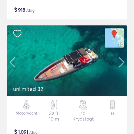
$
918
/dag
unlimited 32
Motoryacht
32 ft
10
0
10 m
Krydstogt
$
1,091
/dag