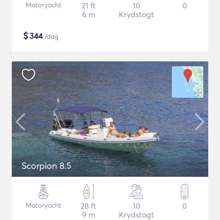
Motoryacht
21 ft
10
0
6 m
Krydstogt
$
344
/dag
Scorpion 8.5
Motoryacht
28 ft
10
0
9 m
Krydstogt