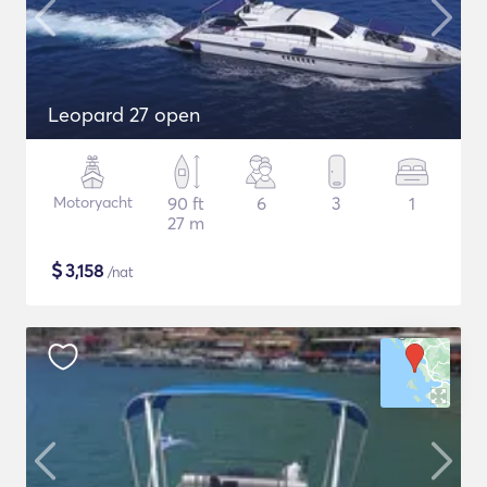
Leopard 27 open
Motoryacht
90 ft
6
3
1
27 m
$
3,158
/nat