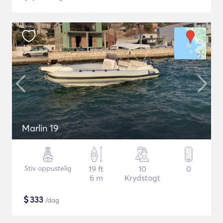
Marlin 19
Stiv oppustelig
19 ft
10
0
6 m
Krydstogt
$
333
/dag