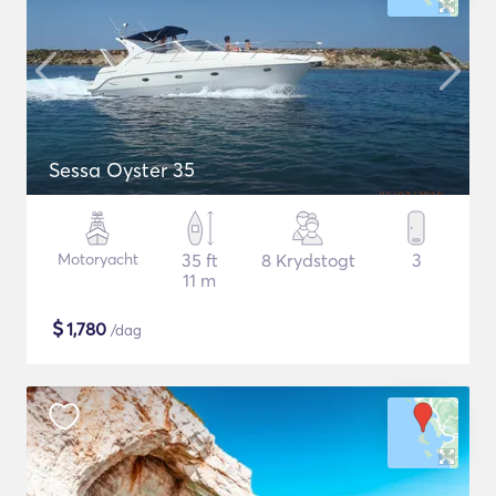
Sessa Oyster 35
Motoryacht
35 ft
8 Krydstogt
3
11 m
$
1,780
/dag