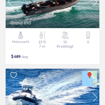
Grand 650
Motoryacht
23 ft
10
0
7 m
Krydstogt
$
689
/dag