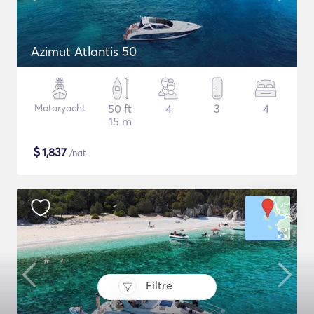
Azimut Atlantis 50
Motoryacht
50 ft
4
3
4
15 m
$
1,837
/nat
Filtre