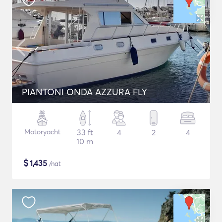
PIANTONI ONDA AZZURA FLY
Motoryacht
33 ft
4
2
4
10 m
$
1,435
/nat