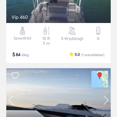
Vip 460
Speedbåd
15 ft
5 Krydstogt
0
5 m
$
84
5.0
/dag
(1
anmeldelser
)