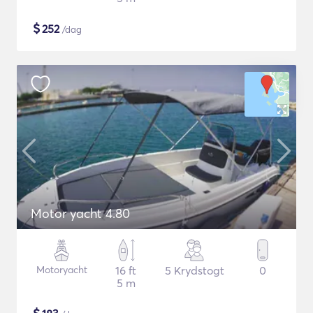
$
252
/dag
Motor yacht 4.80
Motoryacht
16 ft
5 Krydstogt
0
5 m