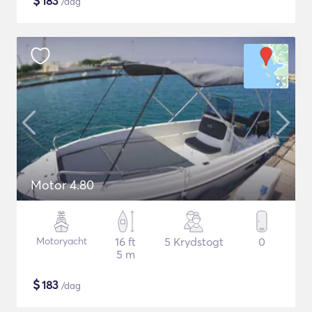
$
183
/dag
Motor 4.80
Motoryacht
16 ft
5 Krydstogt
0
5 m
$
183
/dag