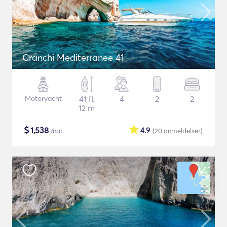
Cranchi Mediterranee 41
Motoryacht
41 ft
4
2
2
12 m
$
1,538
4.9
/nat
(20
anmeldelser
)