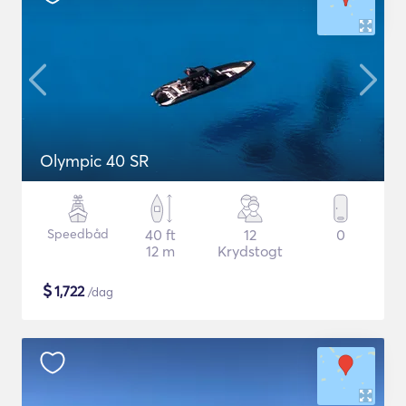
Olympic 40 SR
Speedbåd
40 ft
12
0
12 m
Krydstogt
$
1,722
/dag