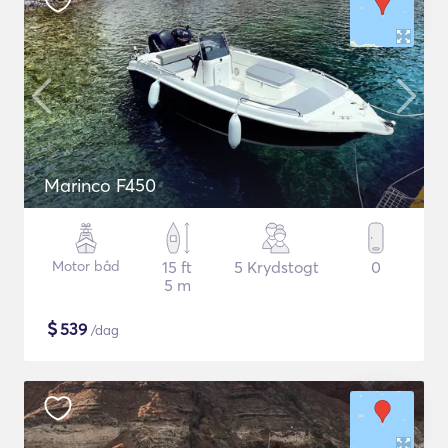
Marinco F450
Motor båd
15 ft
5 Krydstogt
0
5 m
$
539
/dag