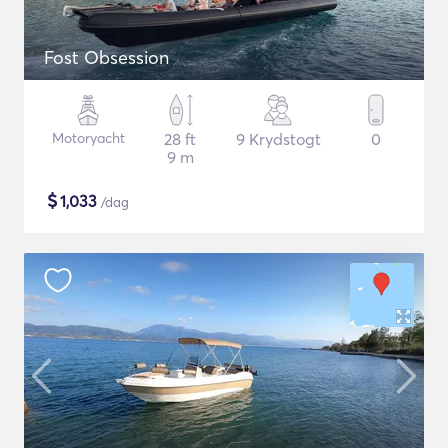
Fost Obsession
Motoryacht
28 ft
9 Krydstogt
0
9 m
$
1,033
/dag