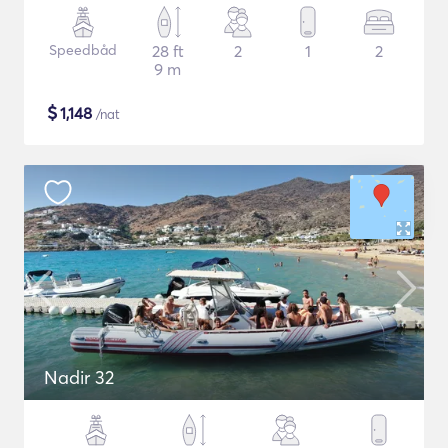
Speedbåd
28 ft
2
1
2
9 m
$
1,148
/nat
Nadir 32