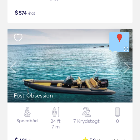
$
574
/nat
Fost Obsession
Speedbåd
24 ft
7 Krydstogt
0
7 m