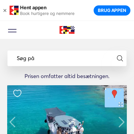
Hent appen
×
BRUG APPEN
Book hurtigere og nemmere
Søg på
Prisen omfatter altid besætningen.