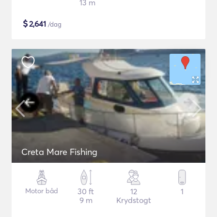
13 m
$
2,641
/dag
Creta Mare Fishing
Motor båd
30 ft
12
1
9 m
Krydstogt