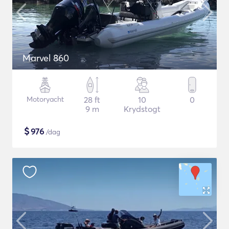
Marvel 860
Motoryacht
28 ft
10
0
9 m
Krydstogt
$
976
/dag