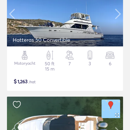
Hatteras 50 Convertible
Motoryacht
50 ft
7
3
6
15 m
$
1,263
/nat