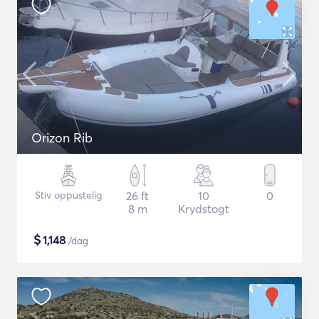
Orizon Rib
Stiv oppustelig
26 ft
10
0
8 m
Krydstogt
$
1,148
/dag