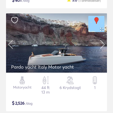
$
401
5.0
/dag
(1
anmeldelser
)
Pardo yacht Italy Motor yacht
Motoryacht
44 ft
6 Krydstogt
1
13 m
$
2,526
/dag