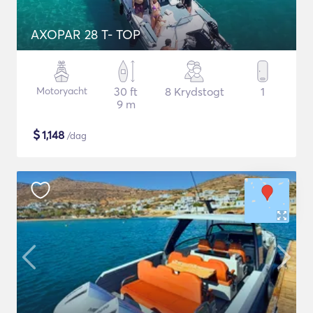
AXOPAR 28 T- TOP
Motoryacht
30 ft
8 Krydstogt
1
9 m
$
1,148
/dag