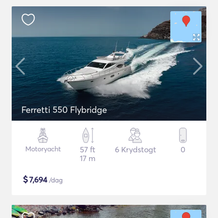
Ferretti 550 Flybridge
Motoryacht
57 ft
6 Krydstogt
0
17 m
$
7,694
/dag