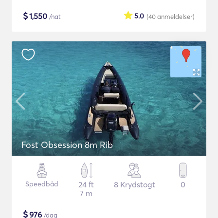
$
1,550
5.0
/nat
(40
anmeldelser
)
Fost Obsession 8m Rib
Speedbåd
24 ft
8 Krydstogt
0
7 m
$
976
/dag