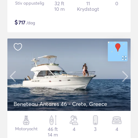
Stiv oppustelig
32 ft
11
0
10 m
Krydstogt
$
717
/dag
Beneteau Antares 46 - Crete, Greece
Motoryacht
46 ft
4
3
4
14 m