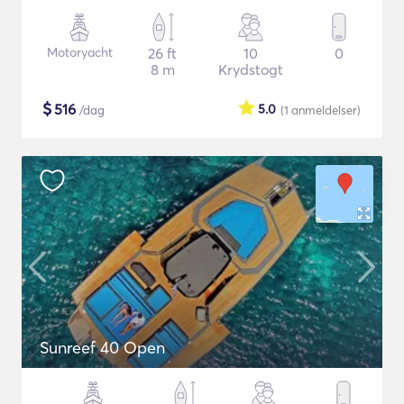
Motoryacht
26 ft
10
0
8 m
Krydstogt
$
516
5.0
/dag
(1
anmeldelser
)
Sunreef 40 Open