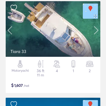
Tiara 33
Motoryacht
36 ft
4
1
2
11 m
$
1,607
/nat