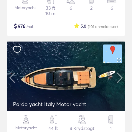
Motoryacht
33 ft
6
2
6
10 m
$
976
5.0
/nat
(101
anmeldelser
)
Pardo yacht Italy Motor yacht
Motoryacht
44 ft
8 Krydstogt
1