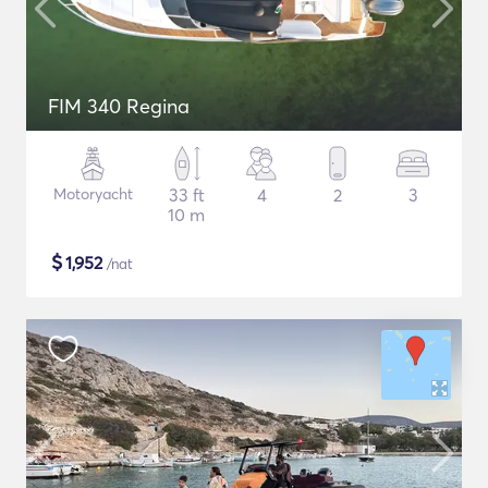
FIM 340 Regina
Motoryacht
33 ft
4
2
3
10 m
$
1,952
/nat