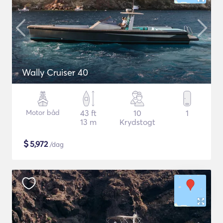
Wally Cruiser 40
Motor båd
43 ft
10
1
13 m
Krydstogt
$
5,972
/dag