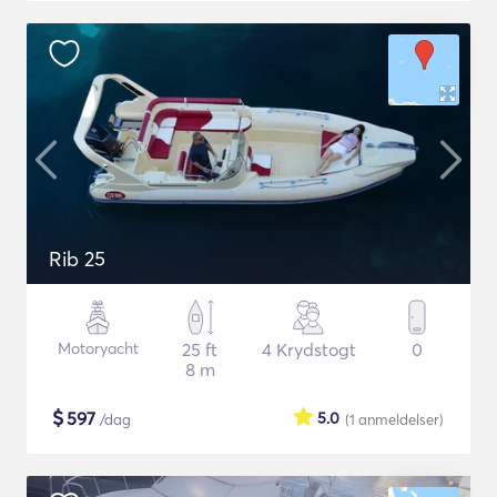
Rib 25
Motoryacht
25 ft
4 Krydstogt
0
8 m
$
597
5.0
/dag
(1
anmeldelser
)