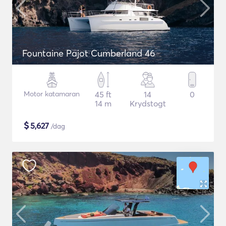
Fountaine Pajot Cumberland 46
Motor katamaran
45 ft
14
0
14 m
Krydstogt
$
5,627
/dag