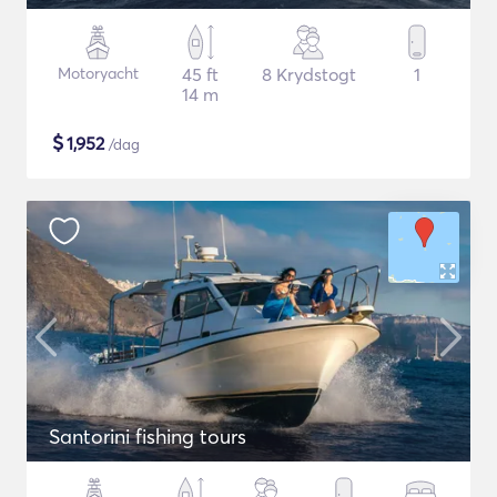
Motoryacht
45 ft
8 Krydstogt
1
14 m
$
1,952
/dag
Santorini fishing tours