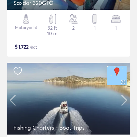
Saxdor 320GTO
Motoryacht
32 ft
2
1
1
10 m
$
1,722
/nat
Fishing Charters - Boat Trips