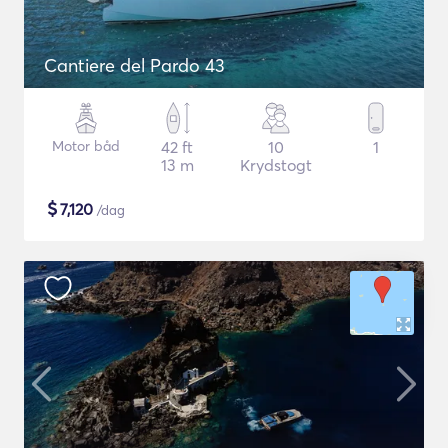
Cantiere del Pardo 43
Motor båd
42 ft
10
1
13 m
Krydstogt
$
7,120
/dag