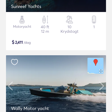
Sunreef Yachts
Motoryacht
40 ft
10
1
12 m
Krydstogt
$
2,411
/dag
Wally Motor yacht