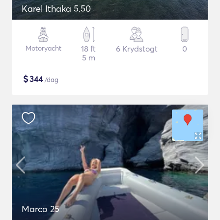
Karel Ithaka 5.50
Motoryacht
18 ft
6 Krydstogt
0
5 m
$
344
/dag
Marco 25