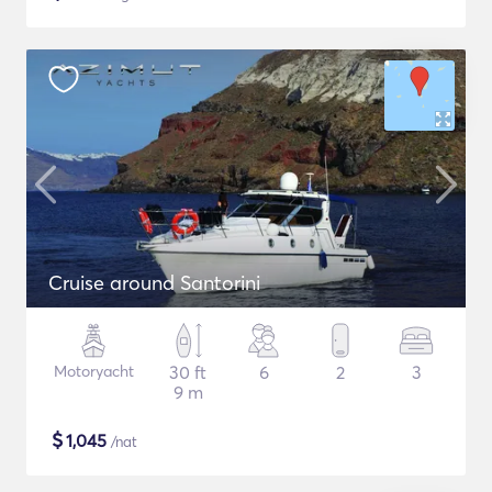
Cruise around Santorini
Motoryacht
30 ft
6
2
3
9 m
$
1,045
/nat