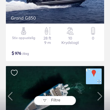
Grand G850
Stiv oppustelig
28 ft
10
0
9 m
Krydstogt
$
976
/dag
Filtre