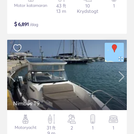
Motor katamaran
43 ft
10
1
13 m
Krydstogt
$
6,891
/dag
Nimbus T9
Motoryacht
31 ft
2
1
1
9 m