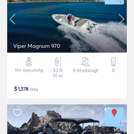
Viper Magnum 970
Stiv oppustelig
33 ft
9 Krydstogt
0
10 m
$
1,378
/dag