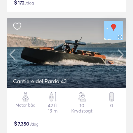
$
172
/dag
Cantiere del Pardo 43
Motor båd
42 ft
10
0
13 m
Krydstogt
$
7,350
/dag