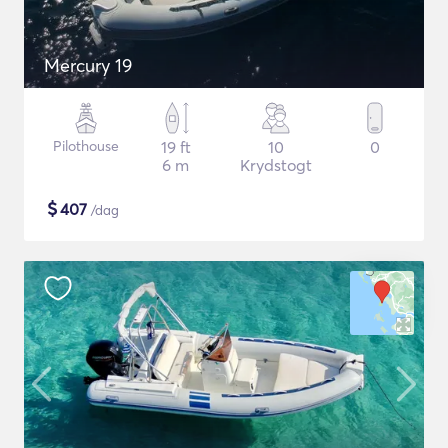
Mercury 19
Pilothouse
19 ft
10
0
6 m
Krydstogt
$
407
/dag