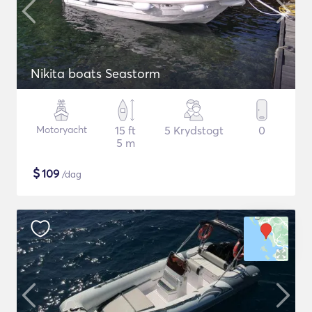
Nikita boats Seastorm
Motoryacht
15 ft
5 Krydstogt
0
5 m
$
109
/dag