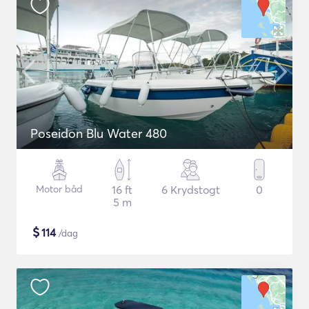
Poseidon Blu Water 480
Motor båd
16 ft
6 Krydstogt
0
5 m
$
114
/dag