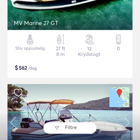
MV Marine 27 GT
Stiv oppustelig
27 ft
12
0
8 m
Krydstogt
$
562
/dag
Filtre