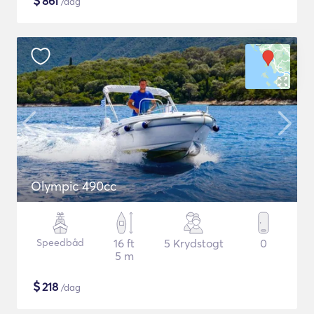
$
861
/dag
Olympic 490cc
Speedbåd
16 ft
5 Krydstogt
0
5 m
$
218
/dag