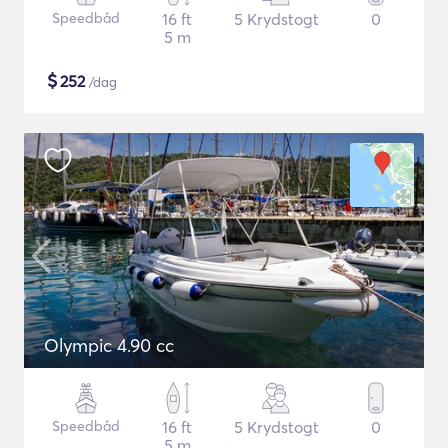
Speedbåd
16 ft
5 Krydstogt
0
5 m
$
252
/dag
Olympic 4.90 cc
Speedbåd
16 ft
5 Krydstogt
0
5 m