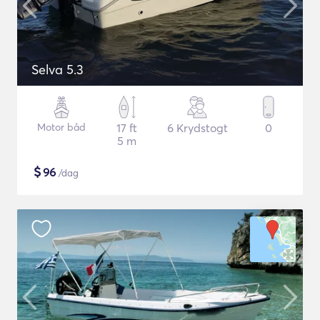
Selva 5.3
Motor båd
17 ft
6 Krydstogt
0
5 m
$
96
/dag