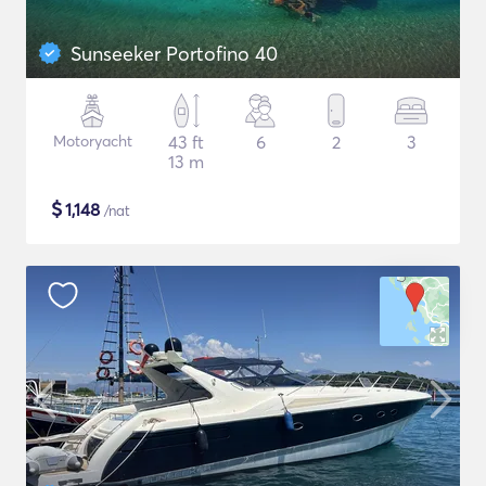
Sunseeker Portofino 40
Motoryacht
43 ft
6
2
3
13 m
$
1,148
/nat