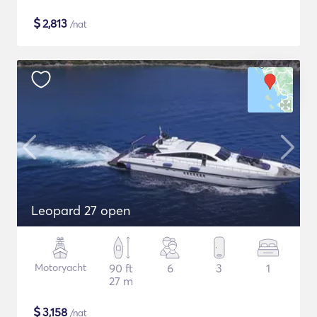
$
2,813
/nat
Leopard 27 open
Motoryacht
90 ft
6
3
1
27 m
$
3,158
/nat