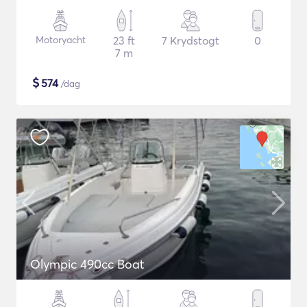
Motoryacht
23 ft
7 Krydstogt
0
7 m
$
574
/dag
Olympic 490cc Boat