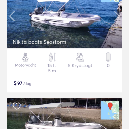
Nikita boats Seastorm
Motoryacht
15 ft
5 Krydstogt
0
5 m
$
97
/dag