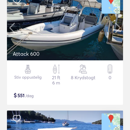
Attack 600
Stiv oppustelig
21 ft
8 Krydstogt
0
6 m
$
551
/dag