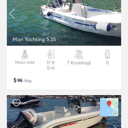
Man Yachting 5.35
Motor båd
17 ft
7 Krydstogt
0
5 m
$
96
/dag