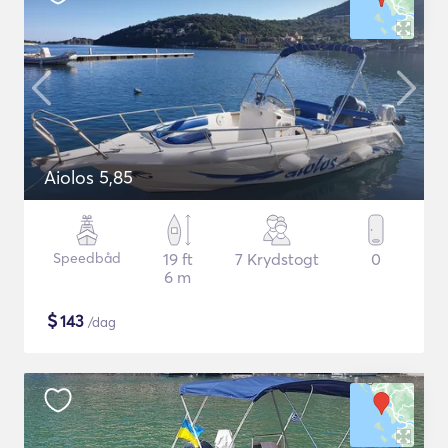
Aiolos 5,85
Speedbåd
19 ft
7 Krydstogt
0
6 m
$
143
/dag