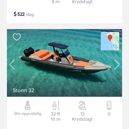
8 m
Krydstogt
$
522
/dag
Storm 32
Stiv oppustelig
32 ft
12
0
10 m
Krydstogt