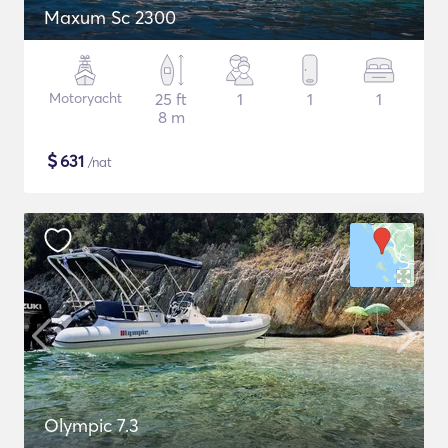
Maxum Sc 2300
Motoryacht
25 ft
1
1
1
8 m
$
631
/nat
Olympic 7.3