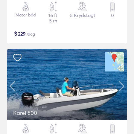
Motor båd
16 ft
5 Krydstogt
0
5 m
$
229
/dag
Karel 500