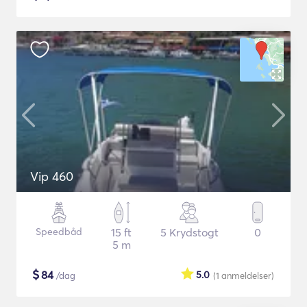
Vip 460
Speedbåd
15 ft
5 Krydstogt
0
5 m
$
84
5.0
/dag
(1
anmeldelser
)