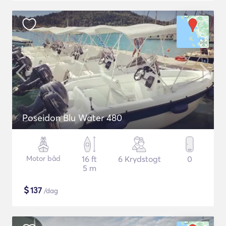
Poseidon Blu Water 480
Motor båd
16 ft
6 Krydstogt
0
5 m
$
137
/dag