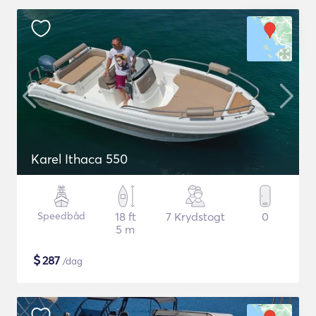
Karel Ithaca 550
Speedbåd
18 ft
7 Krydstogt
0
5 m
$
287
/dag