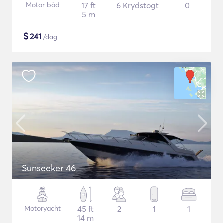
Motor båd
17 ft
6 Krydstogt
0
5 m
$
241
/dag
Sunseeker 46
Motoryacht
45 ft
2
1
1
14 m