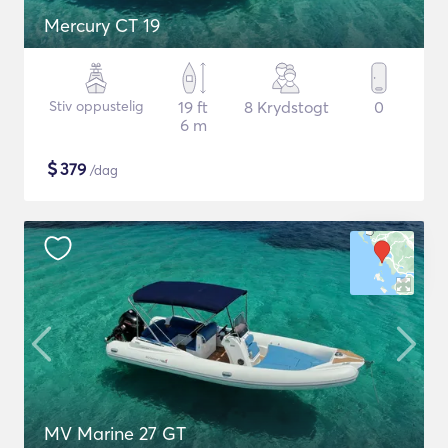
Mercury CT 19
Stiv oppustelig
19 ft
8 Krydstogt
0
6 m
$
379
/dag
MV Marine 27 GT