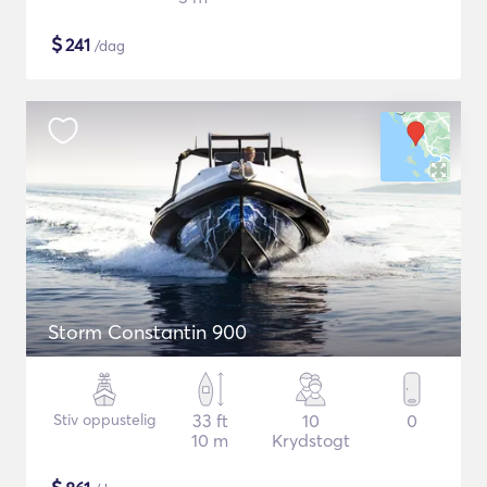
$
241
/dag
Storm Constantin 900
Stiv oppustelig
33 ft
10
0
10 m
Krydstogt