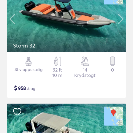
Storm 32
Stiv oppustelig
32 ft
14
0
10 m
Krydstogt
$
958
/dag