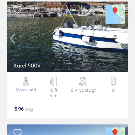
Karel 500V
Motor båd
16 ft
6 Krydstogt
0
5 m
$
96
/dag