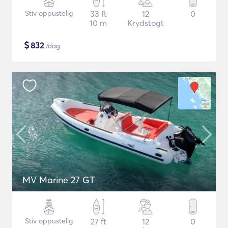
Stiv oppustelig
33 ft
12
0
10 m
Krydstogt
$
832
/dag
MV Marine 27 GT
Stiv oppustelig
27 ft
12
0