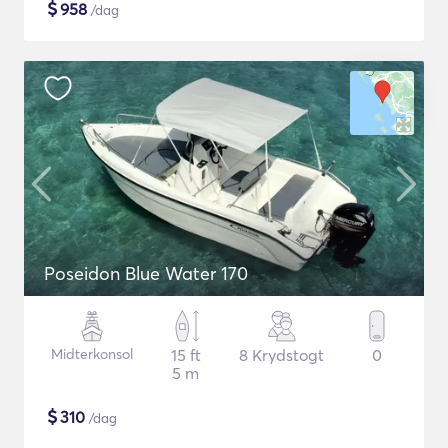
$
958
/dag
Poseidon Blue Water 170
Midterkonsol
15 ft
8 Krydstogt
0
5 m
$
310
/dag