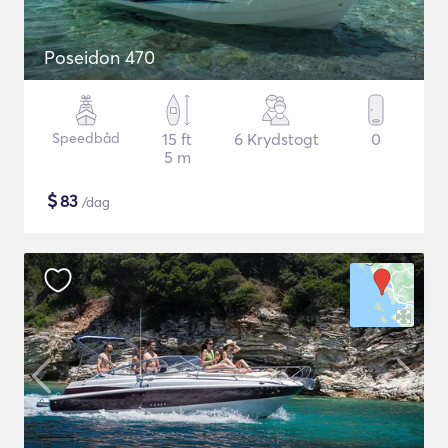
Poseidon 470
Speedbåd
15 ft
6 Krydstogt
0
5 m
$
83
/dag