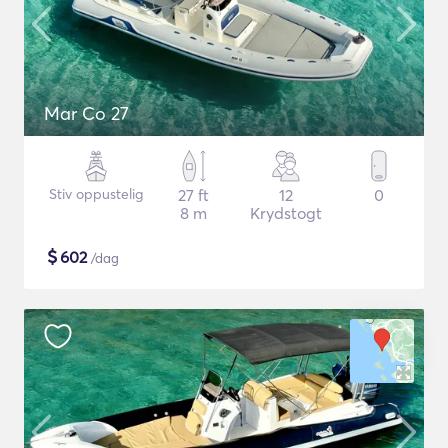
Mar Co 27
Stiv oppustelig
27 ft
12
0
8 m
Krydstogt
$
602
/dag