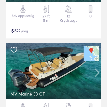
Stiv oppustelig
27 ft
12
0
8 m
Krydstogt
$
522
/dag
MV Marine 33 GT