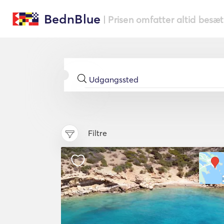
BednBlue
| Prisen omfatter altid besæ
Filtre