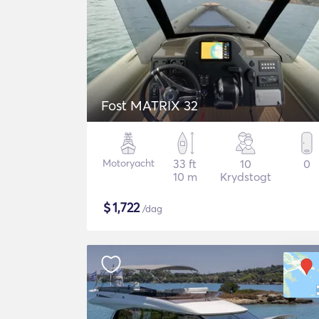
Fost MATRIX 32
Motoryacht
33 ft
10
0
10 m
Krydstogt
$
1,722
/dag