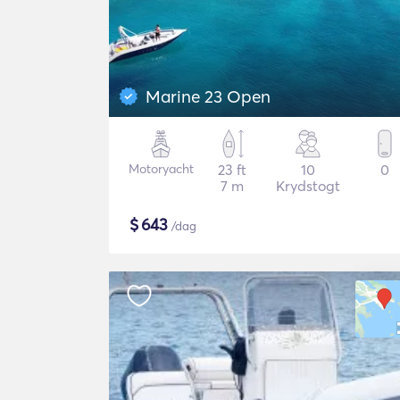
Marine 23 Open
Motoryacht
23 ft
10
0
7 m
Krydstogt
$
643
/dag