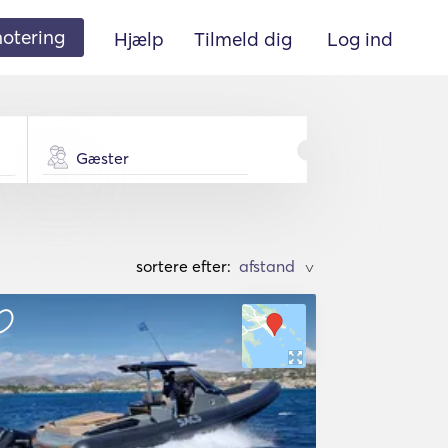
 notering
Hjælp
Tilmeld dig
Log ind
Gæster
sortere efter:
>