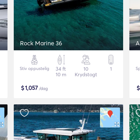
Rock Marine 36
A
Stiv oppustelig
34 ft
10
1
S
10 m
Krydstogt
$
1,057
/dag