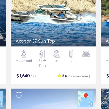
Axopar 37 Sun Top
A
Motor båd
37 ft
4
2
2
M
11 m
$
1,640
5.0
/nat
(1
anmeldelser
)