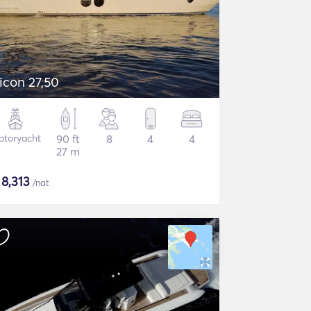
icon 27,50
otoryacht
90 ft
8
4
4
27 m
$
8,313
/nat