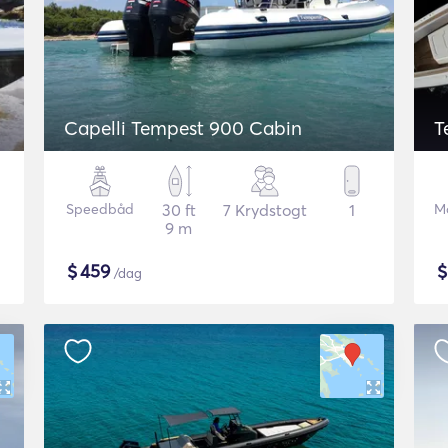
Capelli Tempest 900 Cabin
T
Speedbåd
30 ft
7 Krydstogt
1
M
9 m
$
459
/dag