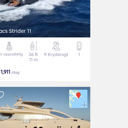
acs Strider 11
iv oppustelig
36 ft
9 Krydstogt
1
11 m
$
1,911
/dag