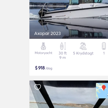
Axopar 2023
Motoryacht
30 ft
5 Krydstogt
1
9 m
$
918
/dag