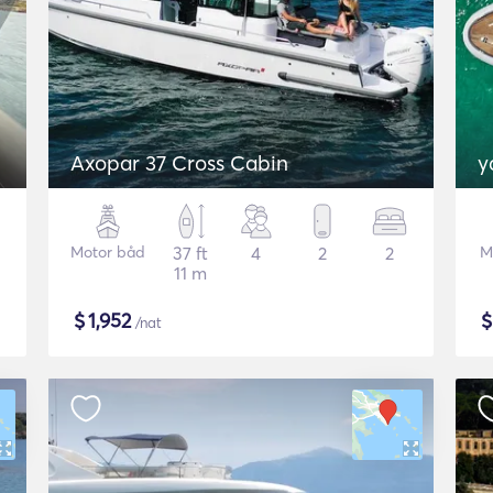
Axopar 37 Cross Cabin
y
Motor båd
37 ft
4
2
2
M
11 m
$
1,952
/nat