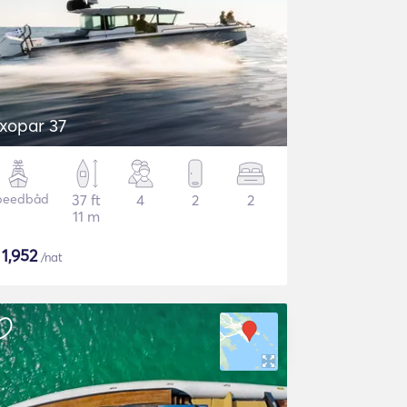
xopar 37
peedbåd
37 ft
4
2
2
11 m
$
1,952
/nat