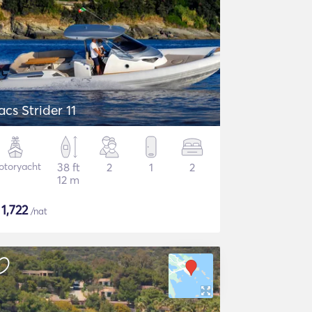
acs Strider 11
otoryacht
38 ft
2
1
2
12 m
$
1,722
/nat