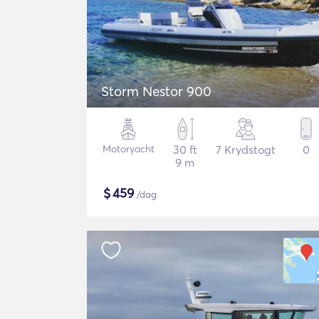
Storm Nestor 900
Motoryacht
30 ft
7 Krydstogt
0
9 m
$
459
/dag