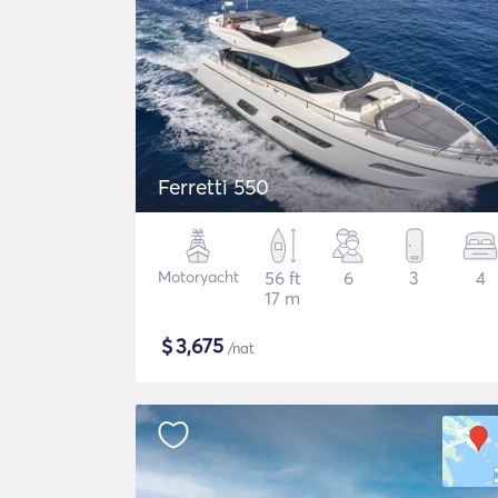
Ferretti 550
Motoryacht
56 ft
6
3
4
17 m
$
3,675
/nat