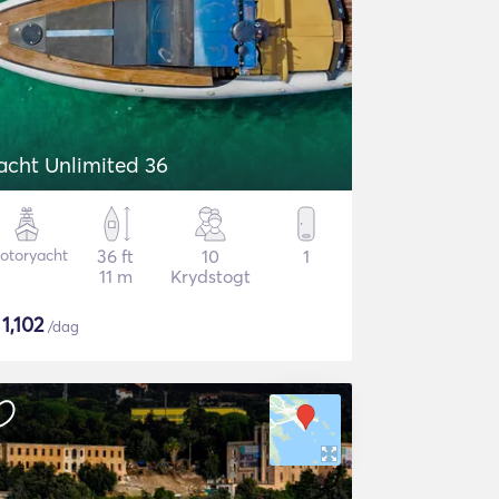
acht Unlimited 36
otoryacht
36 ft
10
1
11 m
Krydstogt
$
1,102
/dag