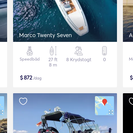
Marco Twenty Seven
A
Speedbåd
27 ft
8 Krydstogt
0
M
8 m
$
872
/dag