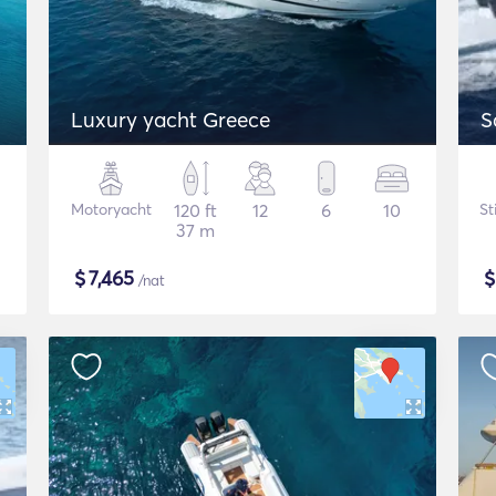
Luxury yacht Greece
S
Motoryacht
120 ft
12
6
10
St
37 m
$
7,465
/nat