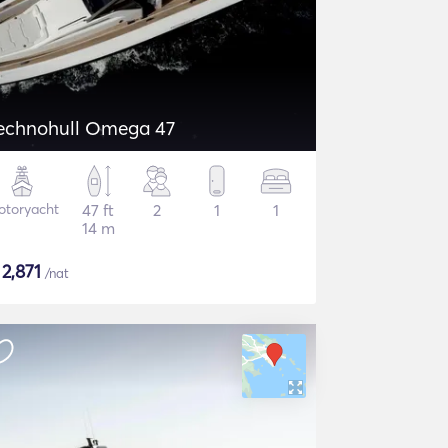
echnohull Omega 47
otoryacht
47 ft
2
1
1
14 m
$
2,871
/nat