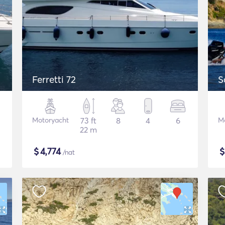
Ferretti 72
S
Motoryacht
73 ft
8
4
6
M
22 m
$
4,774
/nat