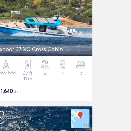
xopar 37 XC Cross Cabin
otor båd
37 ft
2
1
2
11 m
$
1,640
/nat