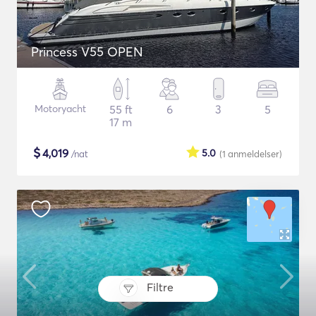
Princess V55 OPEN
Motoryacht
55 ft
6
3
5
17 m
$
4,019
5.0
/nat
(1
anmeldelser
)
Filtre