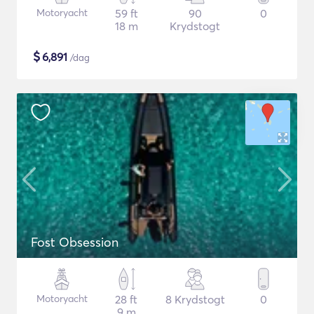
Motoryacht
59 ft
90
0
18 m
Krydstogt
$
6,891
/dag
Fost Obsession
Motoryacht
28 ft
8 Krydstogt
0
9 m