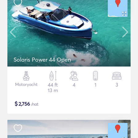
Solaris Power 44 Open
Motoryacht
44 ft
4
1
3
13 m
$
2,756
/nat