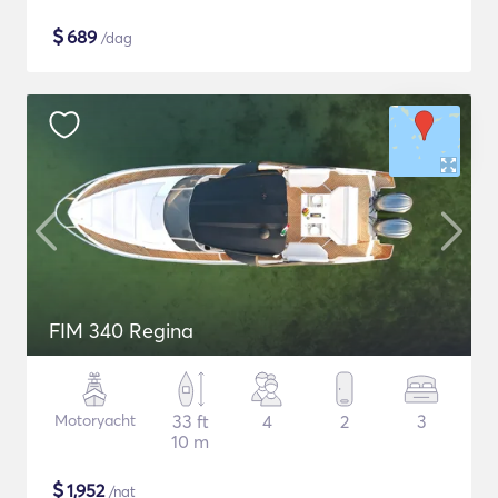
$
689
/dag
FIM 340 Regina
Motoryacht
33 ft
4
2
3
10 m
$
1,952
/nat