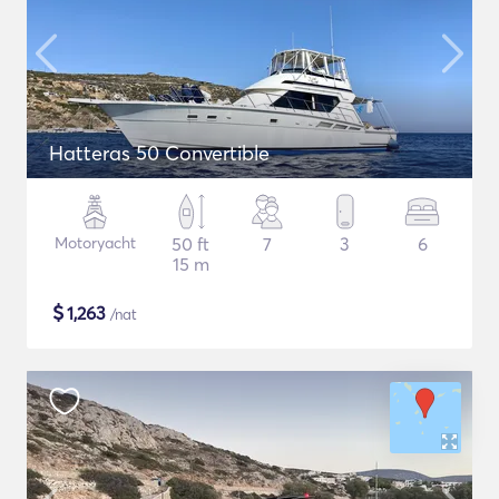
Hatteras 50 Convertible
Motoryacht
50 ft
7
3
6
15 m
$
1,263
/nat