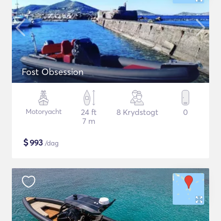
Fost Obsession
Motoryacht
24 ft
8 Krydstogt
0
7 m
$
993
/dag