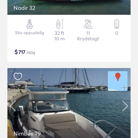
Nadir 32
Stiv oppustelig
32 ft
11
0
10 m
Krydstogt
$
717
/dag
Nimbus T9