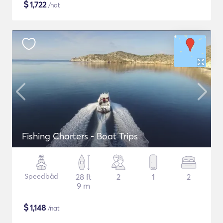
$
1,722
/nat
Fishing Charters - Boat Trips
Speedbåd
28 ft
2
1
2
9 m
$
1,148
/nat