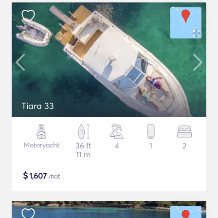
Tiara 33
Motoryacht
36 ft
4
1
2
11 m
$
1,607
/nat