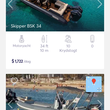
Skipper BSK 34
Motoryacht
34 ft
10
0
10 m
Krydstogt
$
1,722
/dag