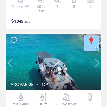
Motoryacht
30 ft
6
2
3
9 m
$
1,045
/nat
AXOPAR 28 T- TOP
Motoryacht
30 ft
8 Krydstogt
1