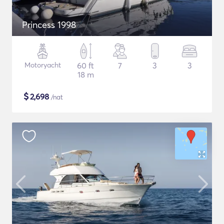
Princess 1998
Motoryacht
60 ft
7
3
3
18 m
$
2,698
/nat