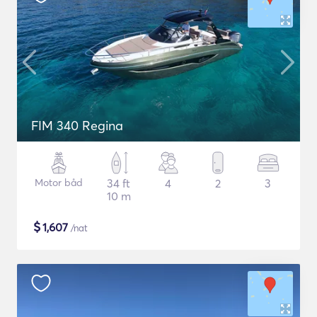
FIM 340 Regina
Motor båd
34 ft
4
2
3
10 m
$
1,607
/nat