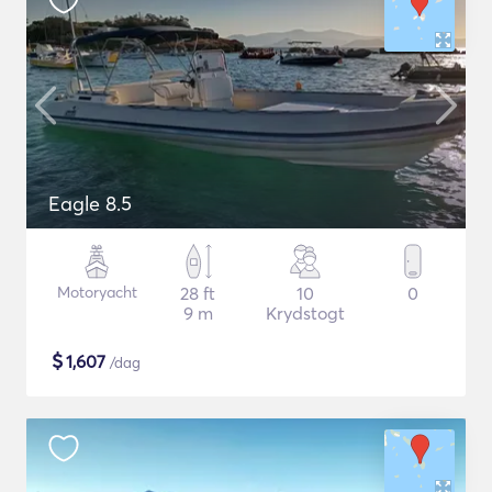
Eagle 8.5
Motoryacht
28 ft
10
0
9 m
Krydstogt
$
1,607
/dag