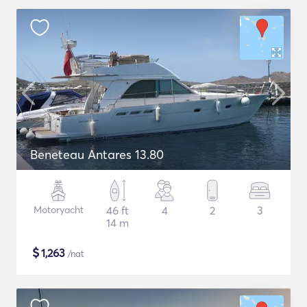
Beneteau Antares 13.80
Motoryacht
46 ft
4
2
3
14 m
$
1,263
/nat