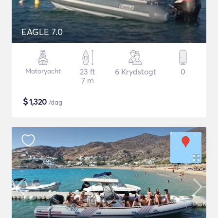
EAGLE 7.0
Motoryacht
23 ft
6 Krydstogt
0
7 m
$
1,320
/dag