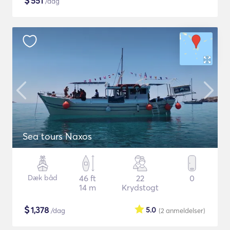
$
551
/dag
Sea tours Naxos
Dæk båd
46 ft
22
0
14 m
Krydstogt
$
1,378
5.0
/dag
(2
anmeldelser
)