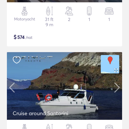
Motoryacht
31 ft
2
1
1
9 m
$
574
/nat
Cruise around Santorini