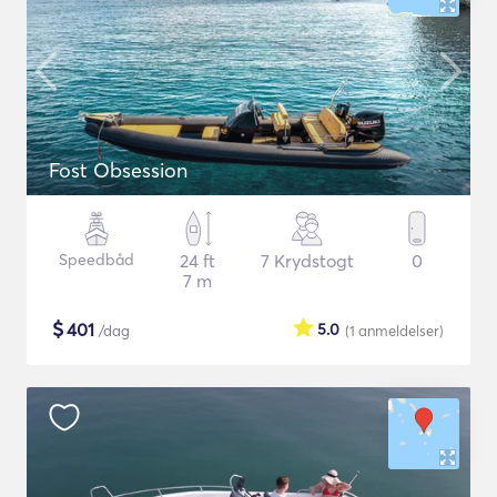
Fost Obsession
Speedbåd
24 ft
7 Krydstogt
0
7 m
$
401
5.0
/dag
(1
anmeldelser
)