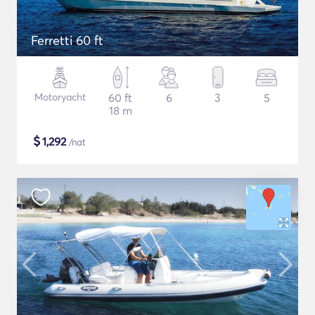
Ferretti 60 ft
Motoryacht
60 ft
6
3
5
18 m
$
1,292
/nat