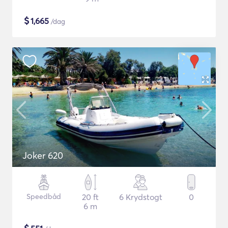
$
1,665
/dag
Joker 620
Speedbåd
20 ft
6 Krydstogt
0
6 m