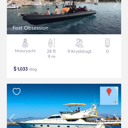
Fost Obsession
Motoryacht
28 ft
9 Krydstogt
0
9 m
$
1,033
/dag