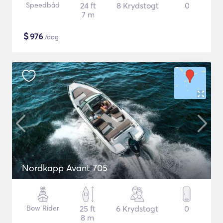
Speedbåd
24 ft
8 Krydstogt
0
7 m
$
976
/dag
Nordkapp Avant 705
Bow Rider
25 ft
6 Krydstogt
0
8 m