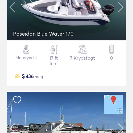
Poseidon Blue Water 170
Motoryacht
17 ft
7 Krydstogt
0
5 m
$
436
/dag