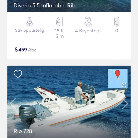
Diverib 5.5 Inflatable Rib
Stiv oppustelig
18 ft
4 Krydstogt
0
5 m
$
459
/dag
Rib 728