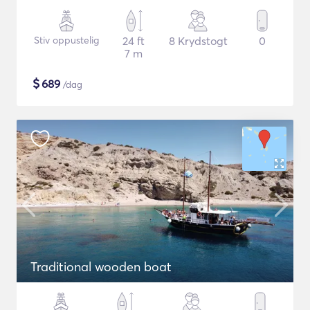
Stiv oppustelig
24 ft
8 Krydstogt
0
7 m
$
689
/dag
Traditional wooden boat