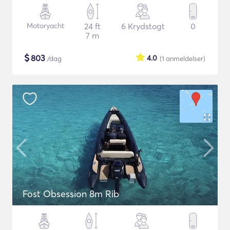
Motoryacht
24 ft
6 Krydstogt
0
7 m
$
803
4.0
/dag
(1
anmeldelser
)
Fost Obsession 8m Rib