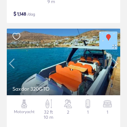
9 m
$
1,148
/dag
Saxdor 320GTO
Motoryacht
32 ft
2
1
1
10 m