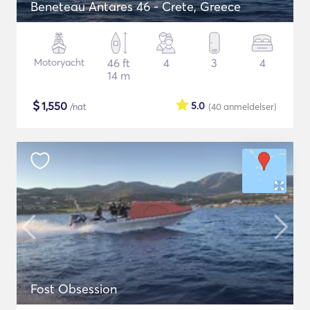
Beneteau Antares 46 - Crete, Greece
Motoryacht
46 ft
4
3
4
14 m
$
1,550
5.0
/nat
(40
anmeldelser
)
Fost Obsession