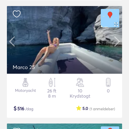
Marco 25
Motoryacht
26 ft
10
0
8 m
Krydstogt
$
516
5.0
/dag
(1
anmeldelser
)