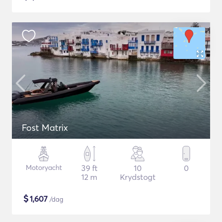
Fost Matrix
Motoryacht
39 ft
10
0
12 m
Krydstogt
$
1,607
/dag