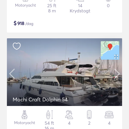
Motoryacht
25 ft
14
0
8 m
Krydstogt
$
918
/dag
Mochi Craft Dolphin 54
Motoryacht
54 ft
4
2
4
16 m