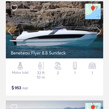
Beneteau Flyer 8.8 Sundeck
Motor båd
32 ft
2
1
1
10 m
$
953
/nat