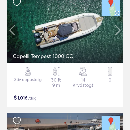
Capelli Tempest 1000 CC
Stiv oppustelig
30 ft
14
0
9 m
Krydstogt
$
1,016
/dag