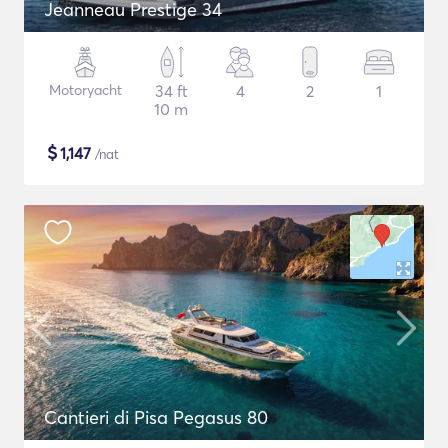
Jeanneau Prestige 34
Motoryacht
34 ft
4
2
1
10 m
$
1,147
/nat
Cantieri di Pisa Pegasus 80