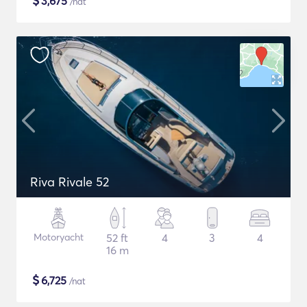
$
3,675
/nat
Riva Rivale 52
Motoryacht
52 ft
4
3
4
16 m
$
6,725
/nat