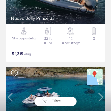
Nuova Jolly Prince 33
Stiv oppustelig
33 ft
12
0
10 m
Krydstogt
$
1,315
/dag
Filtre