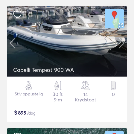
Capelli Tempest 900 WA
Stiv oppustelig
30 ft
14
0
9 m
Krydstogt
$
895
/dag