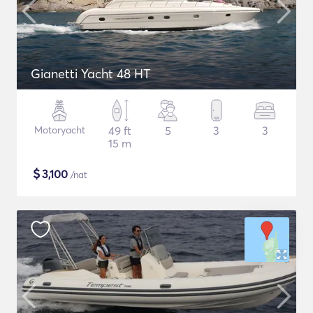
Gianetti Yacht 48 HT
Motoryacht
49 ft
5
3
3
15 m
$
3,100
/nat