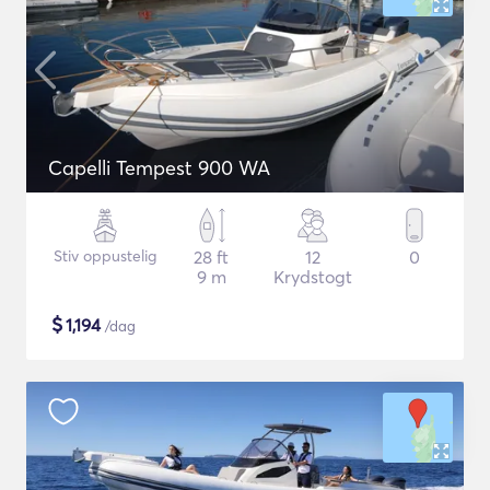
Capelli Tempest 900 WA
Stiv oppustelig
28 ft
12
0
9 m
Krydstogt
$
1,194
/dag