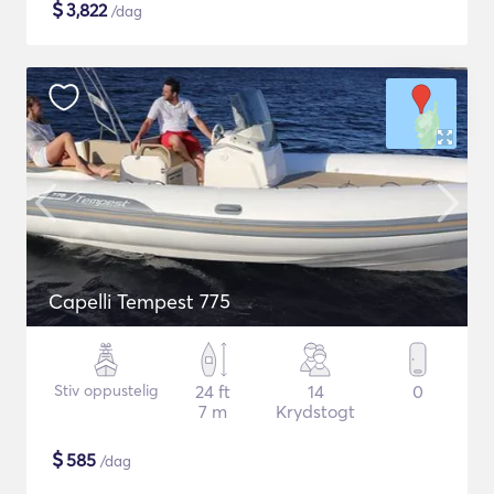
$
3,822
/dag
Capelli Tempest 775
Stiv oppustelig
24 ft
14
0
7 m
Krydstogt
$
585
/dag