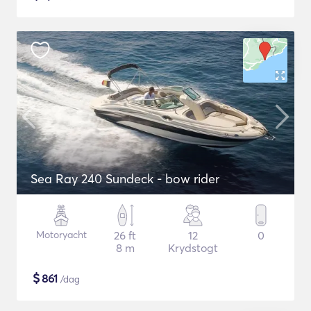
Sea Ray 240 Sundeck - bow rider
Motoryacht
26 ft
12
0
8 m
Krydstogt
$
861
/dag