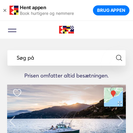
Hent appen
×
BRUG APPEN
Book hurtigere og nemmere
Søg på
Prisen omfatter altid besætningen.