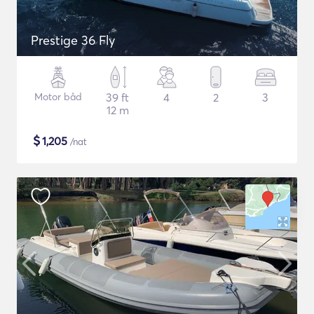
Prestige 36 Fly
Motor båd
39 ft
4
2
3
12 m
$
1,205
/nat