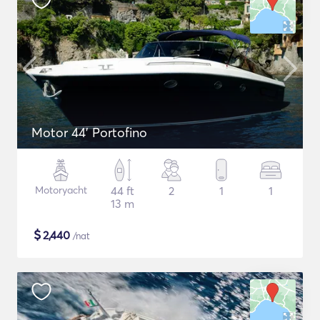
Motor 44' Portofino
Motoryacht
44 ft
2
1
1
13 m
$
2,440
/nat