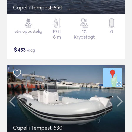
Capelli Tempest 650
Stiv oppustelig
19 ft
10
0
6 m
Krydstogt
$
453
/dag
Capelli Tempest 630