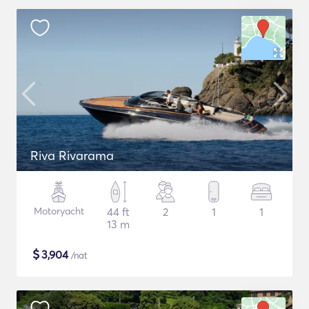
Riva Rivarama
Motoryacht
44 ft
2
1
1
13 m
$
3,904
/nat