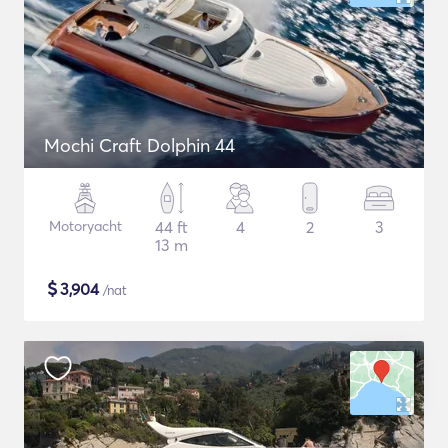
Mochi Craft Dolphin 44
Motoryacht
44 ft
4
2
3
13 m
$
3,904
/nat