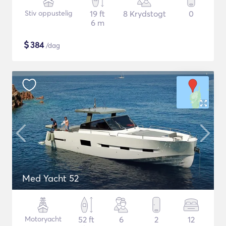
Stiv oppustelig
19 ft
8 Krydstogt
0
6 m
$
384
/dag
Med Yacht 52
Motoryacht
52 ft
6
2
12