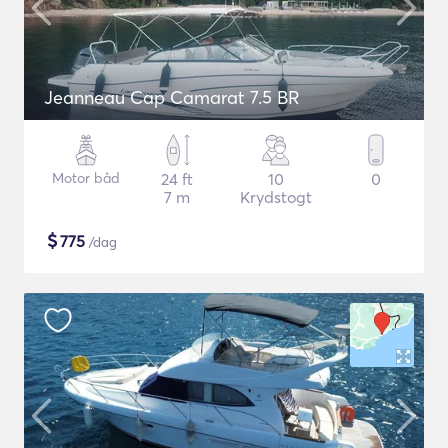
Jeanneau Cap Camarat 7.5 BR
Motor båd
24 ft
10
0
7 m
Krydstogt
$
775
/dag