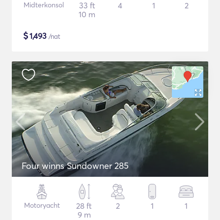
Midterkonsol
33 ft
4
1
2
10 m
$
1,493
/nat
Four winns Sundowner 285
Motoryacht
28 ft
2
1
1
9 m