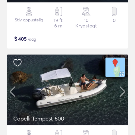
Stiv oppustelig
19 ft
10
0
6 m
Krydstogt
$
405
/dag
Capelli Tempest 600