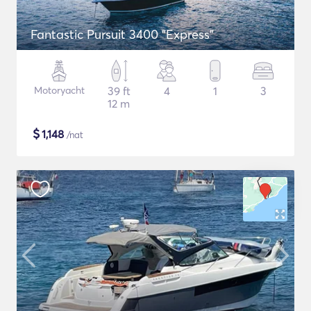
Fantastic Pursuit 3400 "Express"
Motoryacht
39 ft
4
1
3
12 m
$
1,148
/nat