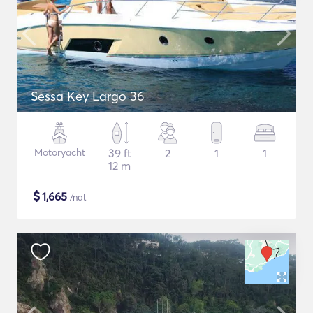
Sessa Key Largo 36
Motoryacht
39 ft
2
1
1
12 m
$
1,665
/nat