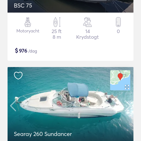
BSC 75
Motoryacht
25 ft
14
0
8 m
Krydstogt
$
976
/dag
Searay 260 Sundancer