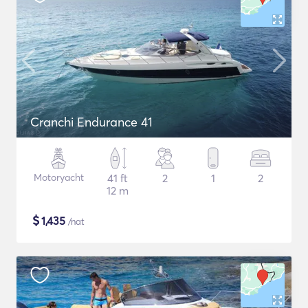
Cranchi Endurance 41
Motoryacht
41 ft
2
1
2
12 m
$
1,435
/nat