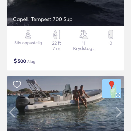
Capelli Tempest 700 Sup
Stiv oppustelig
22 ft
11
0
7 m
Krydstogt
$
500
/dag