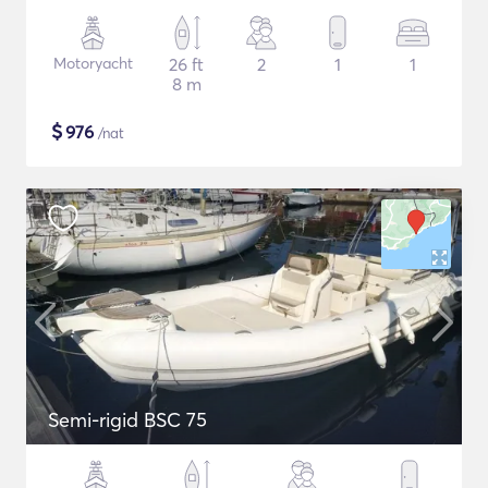
Motoryacht
26 ft
2
1
1
8 m
$
976
/nat
Semi-rigid BSC 75