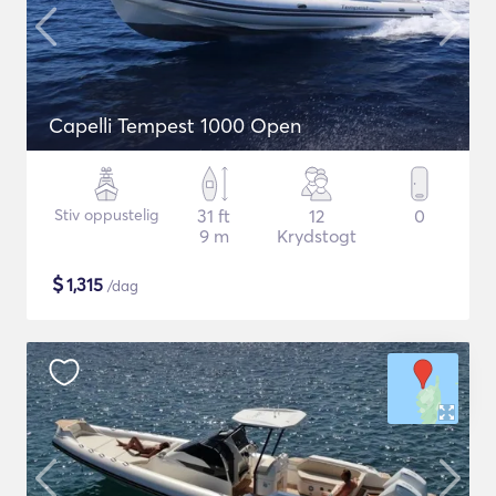
Capelli Tempest 1000 Open
Stiv oppustelig
31 ft
12
0
9 m
Krydstogt
$
1,315
/dag