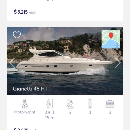
$
3,215
/nat
Gianetti 48 HT
Motoryacht
49 ft
5
3
3
15 m