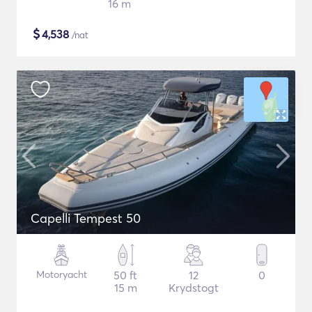
16 m
$
4,538
/nat
Capelli Tempest 50
Motoryacht
50 ft
12
0
15 m
Krydstogt