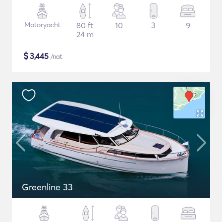
Motoryacht
80 ft
10
3
9
24 m
$
3,445
/nat
Greenline 33