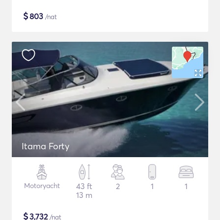
$
803
/nat
Itama Forty
Motoryacht
43 ft
2
1
1
13 m
$
3,732
/nat