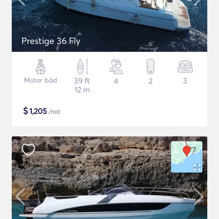
Prestige 36 Fly
Motor båd
39 ft
4
2
3
12 m
$
1,205
/nat