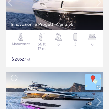
Innovazioni e Progetti Alena 56
Motoryacht
56 ft
6
3
6
17 m
$
2,862
/nat