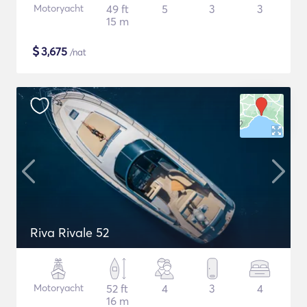
Motoryacht
49 ft
5
3
3
15 m
$
3,675
/nat
Riva Rivale 52
Motoryacht
52 ft
4
3
4
16 m