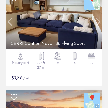
CERRI Cantieri Navali 86 Flying Sport
Motoryacht
89 ft
8
4
6
27 m
$
7,218
/nat