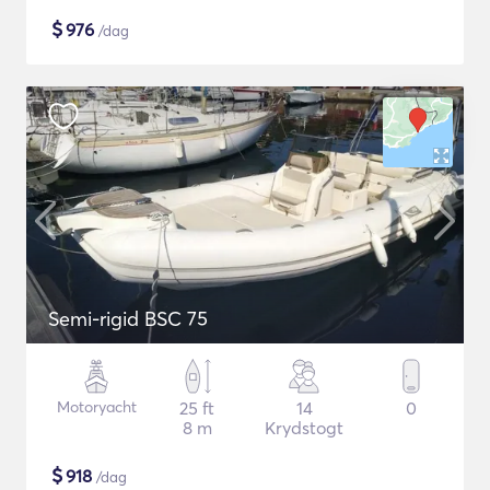
$
976
/dag
Semi-rigid BSC 75
Motoryacht
25 ft
14
0
8 m
Krydstogt
$
918
/dag