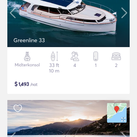
Greenline 33
Midterkonsol
33 ft
4
1
2
10 m
$
1,493
/nat