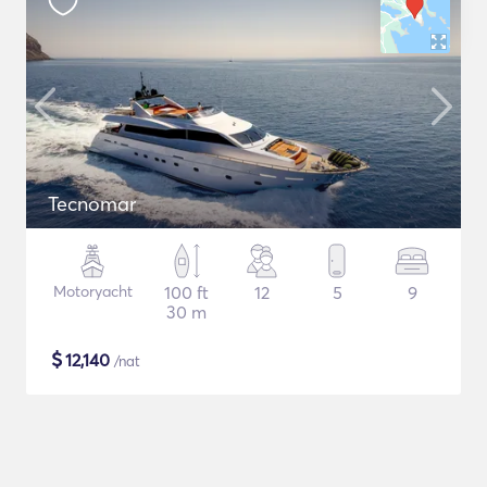
Tecnomar
Motoryacht
100 ft
12
5
9
30 m
$
12,140
/nat