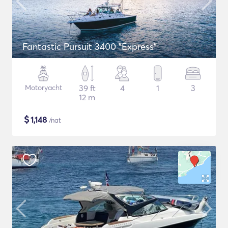
Fantastic Pursuit 3400 "Express"
Motoryacht
39 ft
4
1
3
12 m
$
1,148
/nat