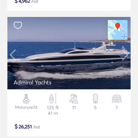
$
4,962
/nat
Admiral Yachts
Motoryacht
135 ft
11
5
7
41 m
$
26,251
/nat