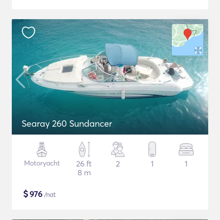
Searay 260 Sundancer
Motoryacht
26 ft
2
1
1
8 m
$
976
/nat