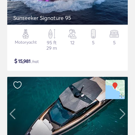
Sunseeker Signature 95
Motoryacht
95 ft
12
5
5
29 m
$
15,981
/nat