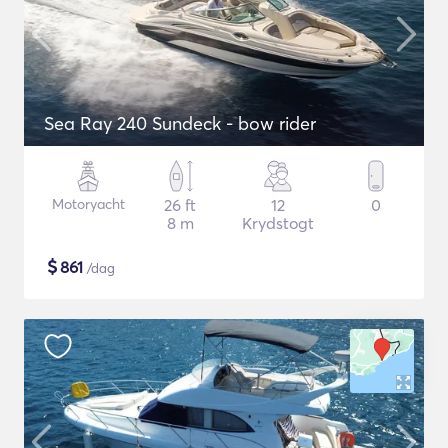
Sea Ray 240 Sundeck - bow rider
Motoryacht
26 ft
12
0
8 m
Krydstogt
$
861
/dag