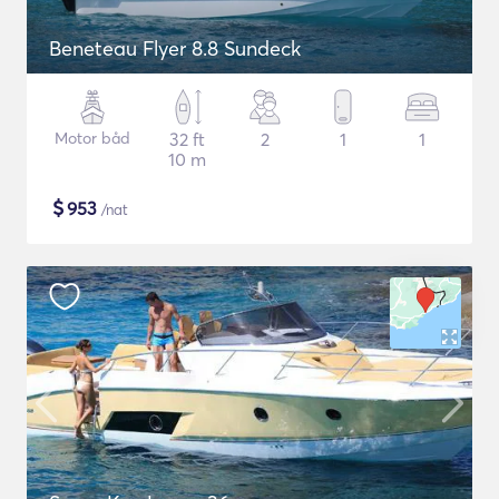
Beneteau Flyer 8.8 Sundeck
Motor båd
32 ft
2
1
1
10 m
$
953
/nat