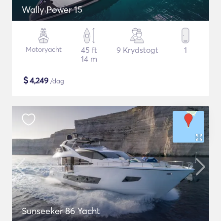
Wally Power 15
Motoryacht
45 ft
9 Krydstogt
1
14 m
$
4,249
/dag
Sunseeker 86 Yacht