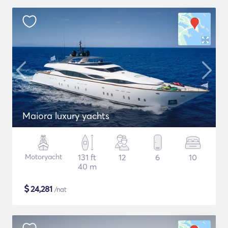
Maiora luxury yachts
Motoryacht
131 ft
12
6
10
40 m
$
24,281
/nat