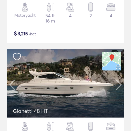
Motoryacht
54 ft
4
2
4
16 m
$
3,215
/nat
Gianetti 48 HT