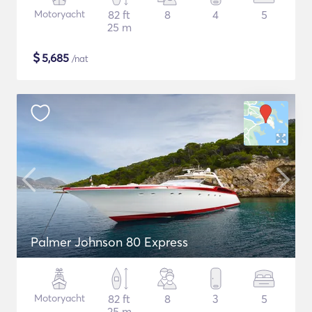
Motoryacht
82 ft
8
4
5
25 m
$
5,685
/nat
Palmer Johnson 80 Express
Motoryacht
82 ft
8
3
5
25 m