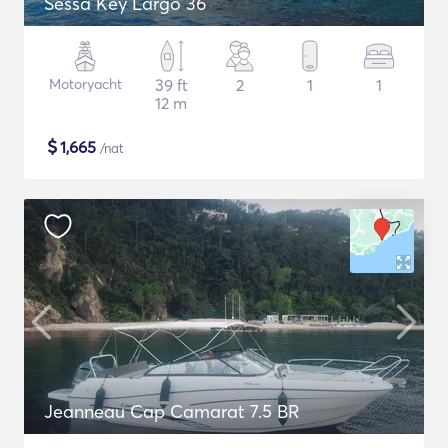
Sessa Key Largo 36
Motoryacht
39 ft
2
1
1
12 m
$
1,665
/nat
Jeanneau Cap Camarat 7.5 BR