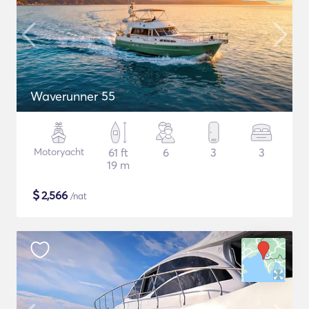
Waverunner 55
Motoryacht
61 ft
6
3
3
19 m
$
2,566
/nat