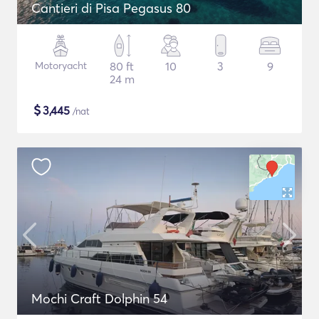
Cantieri di Pisa Pegasus 80
Motoryacht
80 ft
10
3
9
24 m
$
3,445
/nat
Mochi Craft Dolphin 54