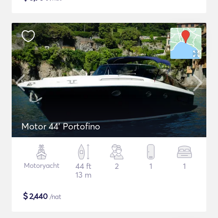
Motor 44' Portofino
Motoryacht
44 ft
2
1
1
13 m
$
2,440
/nat