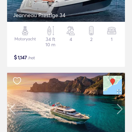
Jeanneau Prestige 34
Motoryacht
34 ft
4
2
1
10 m
$
1,147
/nat