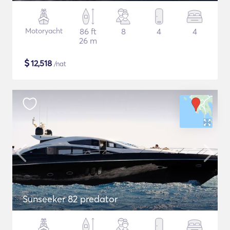
Motoryacht
86 ft
8
4
4
26 m
$
12,518
/nat
Sunseeker 82 predator