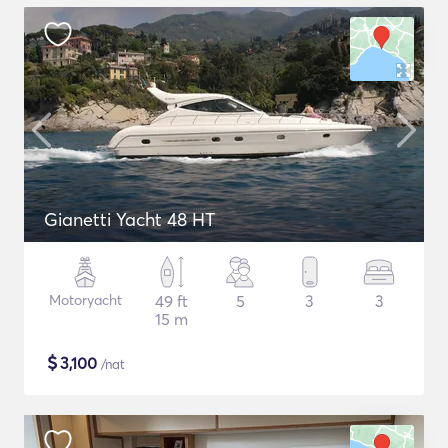
Gianetti Yacht 48 HT
Motoryacht
49 ft
5
3
3
15 m
$
3,100
/nat