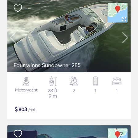
Four winns Sundowner 285
Motoryacht
28 ft
2
1
1
9 m
$
803
/nat