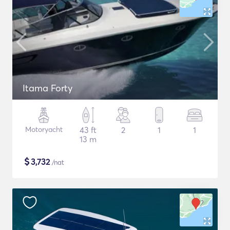
Itama Forty
Motoryacht
43 ft
2
1
1
13 m
$
3,732
/nat