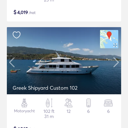
$
4,019
/nat
Greek Shipyard Custom 102
Motoryacht
102 ft
12
6
6
31 m