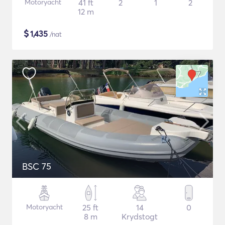
Motoryacht
41 ft
2
1
2
12 m
$
1,435
/nat
BSC 75
Motoryacht
25 ft
14
0
8 m
Krydstogt