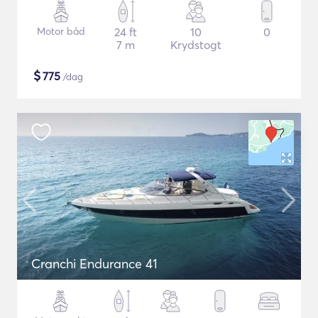
Motor båd
24 ft
10
0
7 m
Krydstogt
$
775
/dag
Cranchi Endurance 41