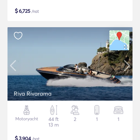
$
6,725
/nat
Riva Rivarama
Motoryacht
44 ft
2
1
1
13 m
$
3,904
/nat