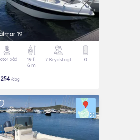
talmar 19
otor båd
19 ft
7 Krydstogt
0
6 m
$
254
/dag