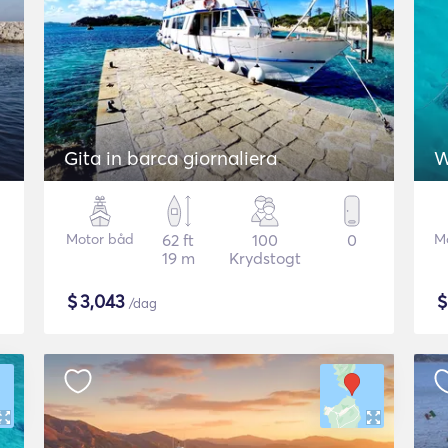
Gita in barca giornaliera
W
Motor båd
62 ft
100
0
M
19 m
Krydstogt
$
3,043
/dag