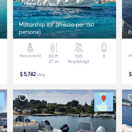
Motorship 89' (Prezzo per 150
persone)
I
Motoryacht
89 ft
100
0
M
27 m
Krydstogt
$
5,742
/dag