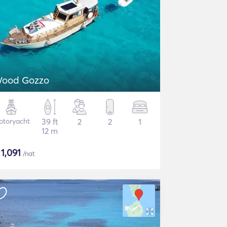
ood Gozzo
otoryacht
39 ft
2
2
1
12 m
$
1,091
/nat