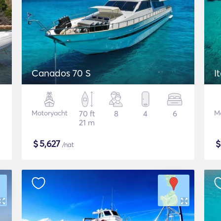
Canados 70 S
I
Motoryacht
70 ft
8
4
6
M
21 m
$
5,627
/nat