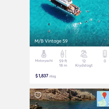
M/B Vintage 59
Motoryacht
59 ft
12
0
18 m
Krydstogt
$
1,837
/dag