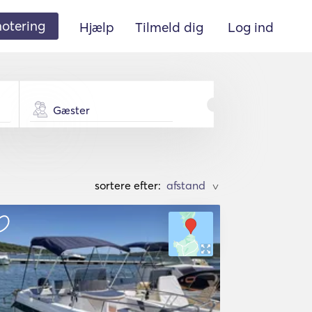
 notering
Hjælp
Tilmeld dig
Log ind
Gæster
sortere efter:
>