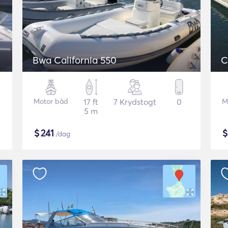
Bwa California 550
C
Motor båd
17 ft
7 Krydstogt
0
M
5 m
$
241
/dag