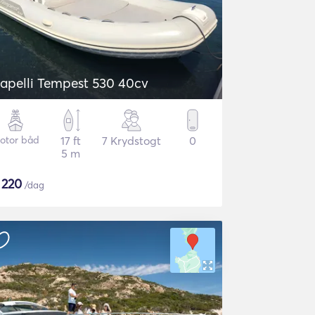
apelli Tempest 530 40cv
otor båd
17 ft
7 Krydstogt
0
5 m
$
220
/dag