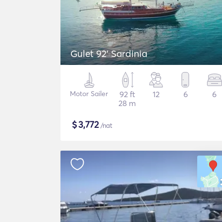
Gulet 92' Sardinia
Motor Sailer
92 ft
12
6
6
28 m
$
3,772
/nat