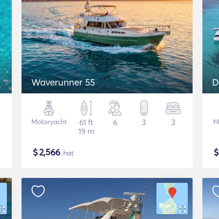
Waverunner 55
D
Motoryacht
61 ft
6
3
3
M
19 m
$
2,566
/nat