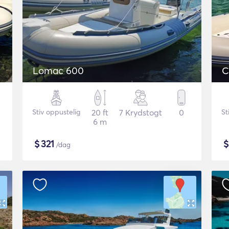
Lomac 600
C
Stiv oppustelig
20 ft
7 Krydstogt
0
St
6 m
$
321
/dag