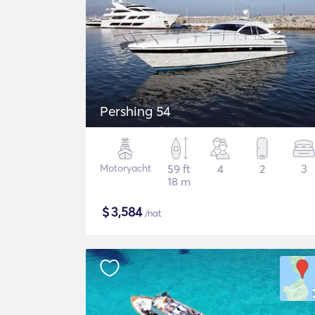
Pershing 54
Motoryacht
59 ft
4
2
3
18 m
$
3,584
/nat