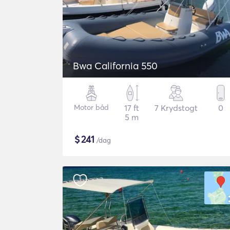
Bwa California 550
Motor båd
17 ft
7 Krydstogt
0
5 m
$
241
/dag