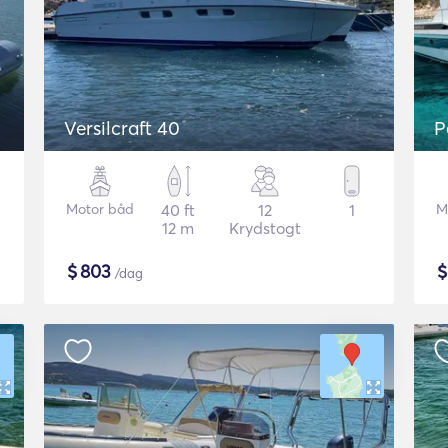
Versilcraft 40
P
Motor båd
40 ft
12
1
M
12 m
Krydstogt
$
803
/dag