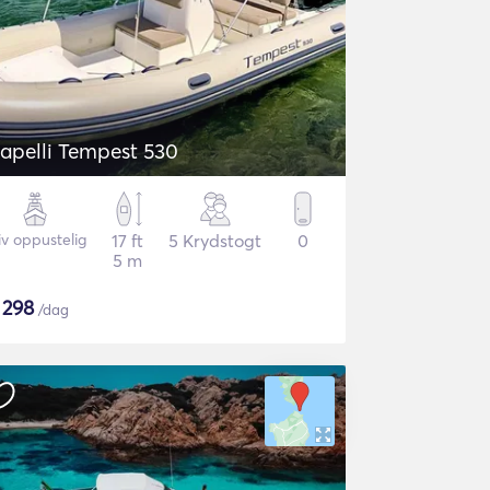
apelli Tempest 530
iv oppustelig
17 ft
5 Krydstogt
0
5 m
$
298
/dag