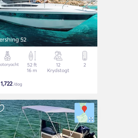
ershing 52
otoryacht
52 ft
12
2
16 m
Krydstogt
$
1,722
/dag