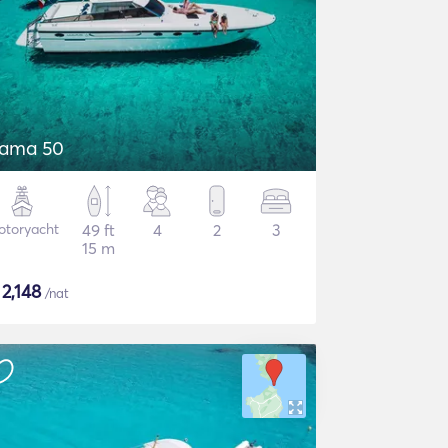
tama 50
otoryacht
49 ft
4
2
3
15 m
$
2,148
/nat