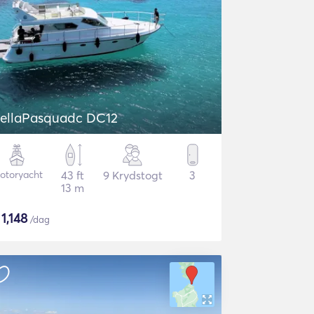
ellaPasquadc DC12
otoryacht
43 ft
9 Krydstogt
3
13 m
$
1,148
/dag