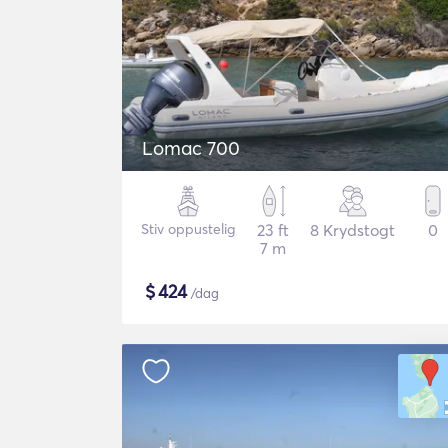
Lomac 700
Stiv oppustelig
23 ft
8 Krydstogt
0
7 m
$
424
/dag