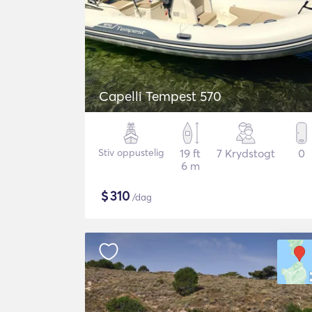
Capelli Tempest 570
Stiv oppustelig
19 ft
7 Krydstogt
0
6 m
$
310
/dag