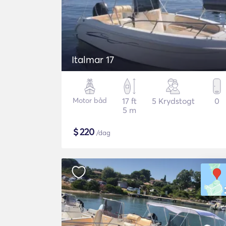
Italmar 17
Motor båd
17 ft
5 Krydstogt
0
5 m
$
220
/dag