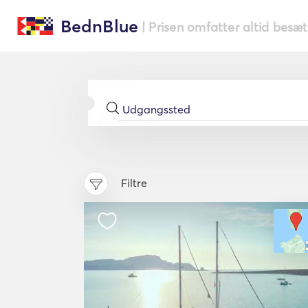
BednBlue
| Prisen omfatter altid besæ
Filtre