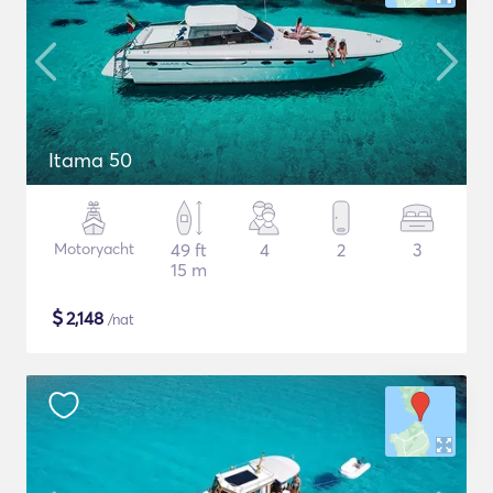
Itama 50
Motoryacht
49 ft
4
2
3
15 m
$
2,148
/nat