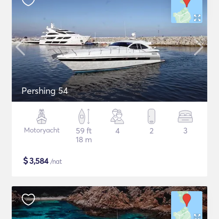
Pershing 54
Motoryacht
59 ft
4
2
3
18 m
$
3,584
/nat