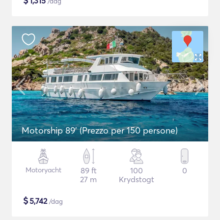
$
1,315
/dag
Motorship 89' (Prezzo per 150 persone)
Motoryacht
89 ft
100
0
27 m
Krydstogt
$
5,742
/dag