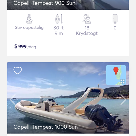
Capelli Tempest 900 Sun
Stiv oppustelig
30 ft
18
0
9 m
Krydstogt
$
999
/dag
Capelli Tempest 1000 Sun