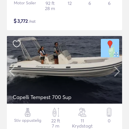
Motor Sailer
92 ft
12
6
6
28 m
$
3,772
/nat
Capelli Tempest 700 Sup
Stiv oppustelig
22 ft
11
0
7 m
Krydstogt