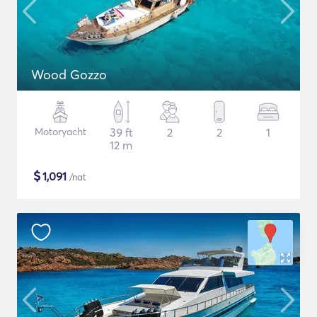
Wood Gozzo
Motoryacht
39 ft
2
2
1
12 m
$
1,091
/nat