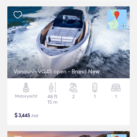
Vanquish VQ45 open - Brand New
Motoryacht
48 ft
2
1
1
15 m
$
3,445
/nat