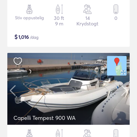
Stiv oppustelig
30 ft
14
0
9 m
Krydstogt
$
1,016
/dag
Capelli Tempest 900 WA