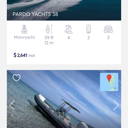
PARDO YACHTS 38
Motoryacht
39 ft
4
2
3
12 m
$
2,641
/nat