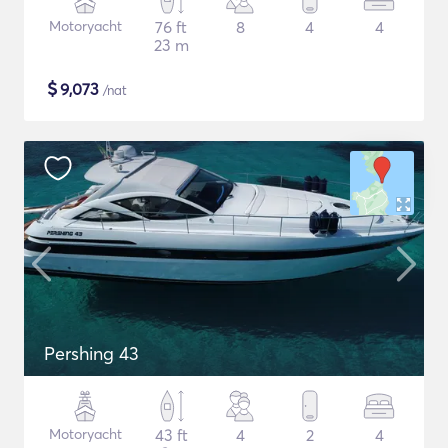
Motoryacht
76 ft
8
4
4
23 m
$
9,073
/nat
Pershing 43
Motoryacht
43 ft
4
2
4