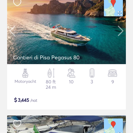
Cantieri di Pisa Pegasus 80
Motoryacht
80 ft
10
3
9
24 m
$
3,445
/nat