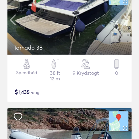
Tornado 38
Speedbåd
38 ft
9 Krydstogt
0
12 m
$
1,435
/dag