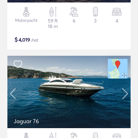
Motoryacht
59 ft
6
3
4
18 m
$
4,019
/nat
Jaguar 76