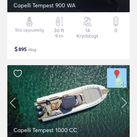
Capelli Tempest 900 WA
Stiv oppustelig
30 ft
14
0
9 m
Krydstogt
$
895
/dag
Capelli Tempest 1000 CC