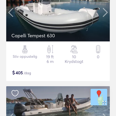
Capelli Tempest 630
Stiv oppustelig
19 ft
10
0
6 m
Krydstogt
$
405
/dag