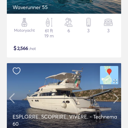
Waverunner 55
Motoryacht
61 ft
6
3
3
19 m
$
2,566
/nat
ESPLORRE. SCOPRIRE. VIVERE. - Technema
60