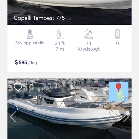
Capelli Tempest 775
Stiv oppustelig
24 ft
14
0
7 m
Krydstogt
$
585
/dag