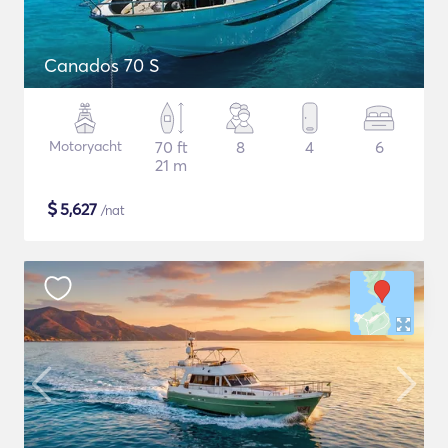
Canados 70 S
Motoryacht
70 ft
8
4
6
21 m
$
5,627
/nat