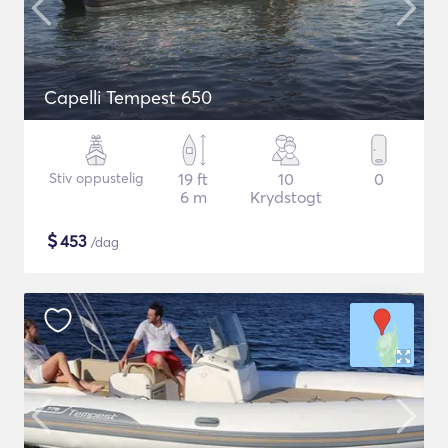
Capelli Tempest 650
Stiv oppustelig
19 ft
10
0
6 m
Krydstogt
$
453
/dag