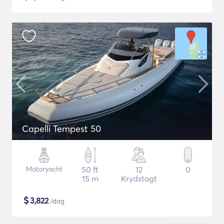
Capelli Tempest 50
Motoryacht
50 ft
12
0
15 m
Krydstogt
$
3,822
/dag