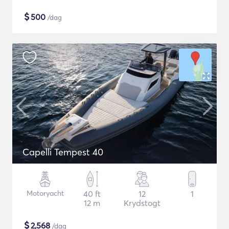
$
500
/dag
Capelli Tempest 40
Motoryacht
40 ft
12
1
12 m
Krydstogt
$
2,568
/dag