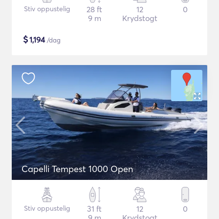
Stiv oppustelig
28 ft
12
0
9 m
Krydstogt
$
1,194
/dag
Capelli Tempest 1000 Open
Stiv oppustelig
31 ft
12
0
9 m
Krydstogt