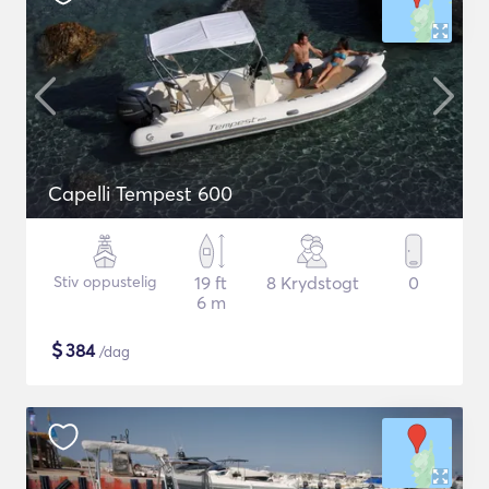
Capelli Tempest 600
Stiv oppustelig
19 ft
8 Krydstogt
0
6 m
$
384
/dag