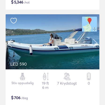
$
5,346
/nat
LED 590
Stiv oppustelig
19 ft
7 Krydstogt
0
6 m
$
706
/dag