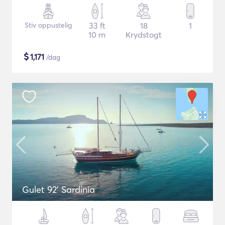
Stiv oppustelig
33 ft
18
1
10 m
Krydstogt
$
1,171
/dag
Gulet 92' Sardinia