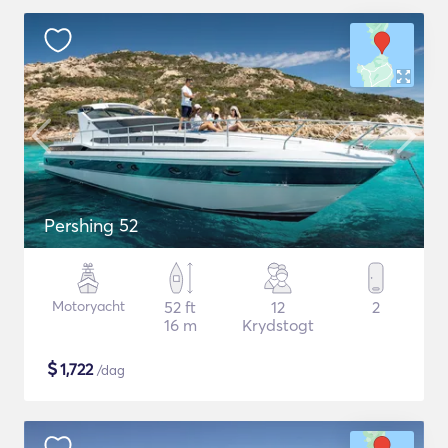
Pershing 52
Motoryacht
52 ft
12
2
16 m
Krydstogt
$
1,722
/dag