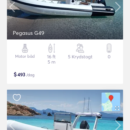
Pegasus G49
Motor båd
16 ft
5 Krydstogt
0
5 m
$
493
/dag