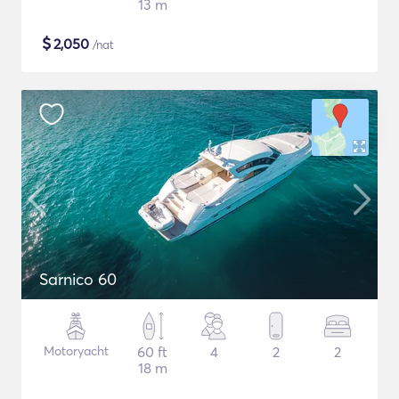
13 m
$
2,050
/nat
Sarnico 60
Motoryacht
60 ft
4
2
2
18 m