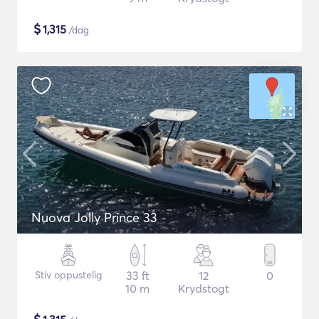
$
1,315
/dag
Nuova Jolly Prince 33
Stiv oppustelig
33 ft
12
0
10 m
Krydstogt