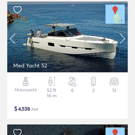
Med Yacht 52
Motoryacht
52 ft
6
2
12
16 m
$
4,538
/nat