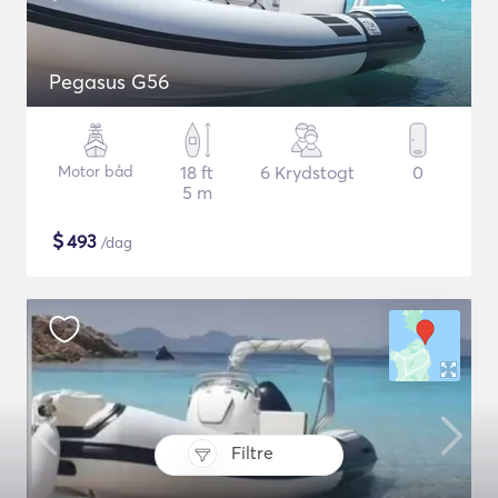
Pegasus G56
Motor båd
18 ft
6 Krydstogt
0
5 m
$
493
/dag
Filtre