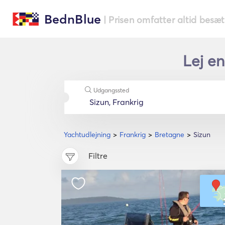
BednBlue
| Prisen omfatter altid besæ
Lej en
Udgangssted
Yachtudlejning
Frankrig
Bretagne
Sizun
Filtre