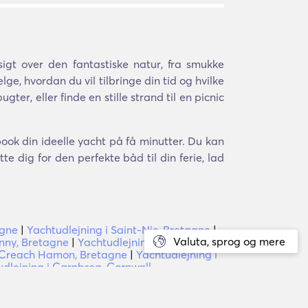
gt over den fantastiske natur, fra smukke
lge, hvordan du vil tilbringe din tid og hvilke
ter, eller finde en stille strand til en picnic
book din ideelle yacht på få minutter. Du kan
e dig for den perfekte båd til din ferie, lad
agne
|
Yachtudlejning i Saint-Nic, Bretagne
|
Valuta, sprog og mere
enny, Bretagne
|
Yachtudlejning i Plourin,
i Creach Hamon, Bretagne
|
Yachtudlejning i
dlejning i Carnbrea, Cornwall