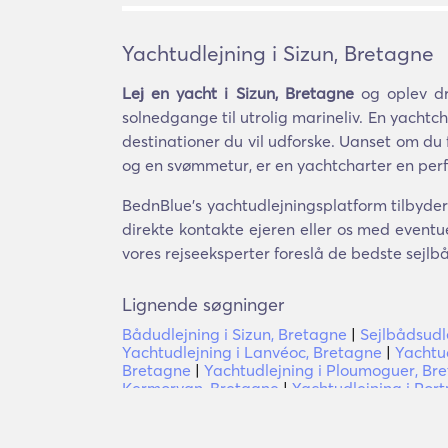
Yachtudlejning i Sizun, Bretagne
Lej en yacht i Sizun, Bretagne
og oplev dr
solnedgange til utrolig marineliv. En yachtcha
destinationer du vil udforske. Uanset om du fo
og en svømmetur, er en yachtcharter en per
BednBlue's yachtudlejningsplatform tilbyder 
direkte kontakte ejeren eller os med eventue
vores rejseeksperter foreslå de bedste sejlb
Lignende søgninger
Bådudlejning i Sizun, Bretagne
|
Sejlbådsudl
Yachtudlejning i Lanvéoc, Bretagne
|
Yachtu
Bretagne
|
Yachtudlejning i Ploumoguer, Br
Kermorvan, Bretagne
|
Yachtudlejning i Port