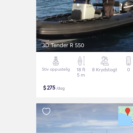
3D Tender R 550
Stiv oppustelig
18 ft
8 Krydstogt
0
5 m
$
275
/dag