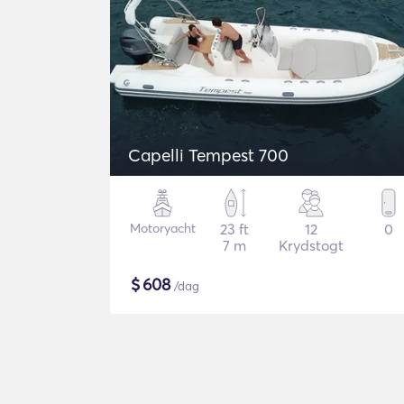
Capelli Tempest 700
Motoryacht
23 ft
12
0
7 m
Krydstogt
$
608
/dag