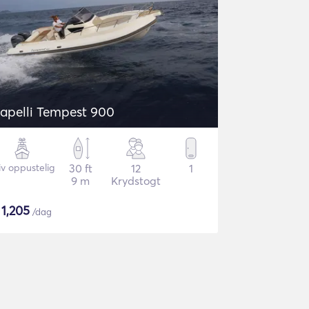
apelli Tempest 900
iv oppustelig
30 ft
12
1
9 m
Krydstogt
$
1,205
/dag