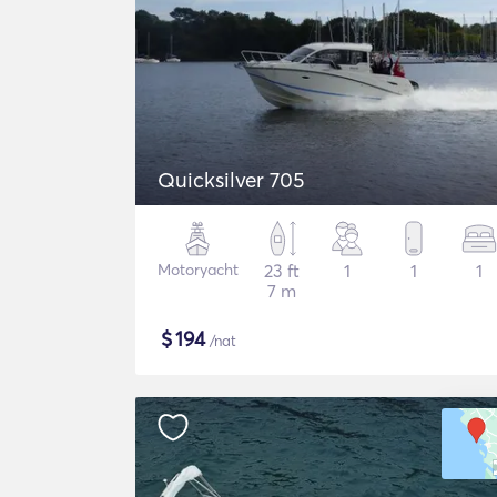
Quicksilver 705
Motoryacht
23 ft
1
1
1
7 m
$
194
/nat