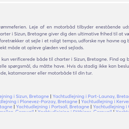
ømmeferien. Leje af en motorbåd tilbyder enestående udsi
rter i Sizun, Bretagne giver dig den ultimative frihed til at væ
retrækker at sejle i et roligt tempo, udforske nye havne og bug
fekt måde at opleve glæden ved sejlads.
kun verificerede både til charter i Sizun, Bretagne. Find og 
lle spørgsmål, du måtte have. Hvis du stadig ikke kan beslutt
åde, katamaraner eller motorbåde til din tur.
ejning i Sizun, Bretagne
|
Yachtudlejning i Port-Launay, Bret
dlejning i Plonevez-Porzay, Bretagne
|
Yachtudlejning i Kerv
etagne
|
Yachtudlejning i Portsall, Bretagne
|
Yachtudlejning 
mellon, Cornwall
|
Yachtudlejning i Stithians, Cornwall
|
Yachtu