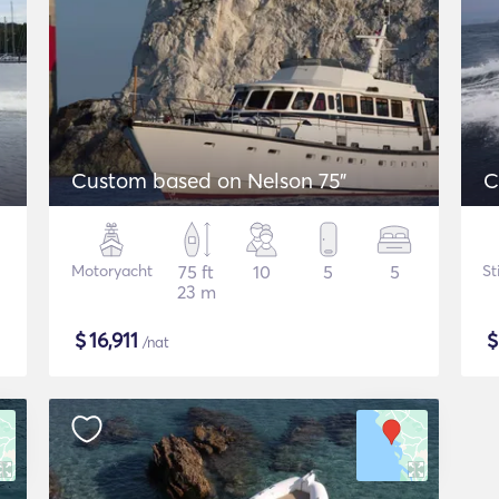
Custom based on Nelson 75"
C
Motoryacht
75 ft
10
5
5
St
23 m
$
16,911
/nat