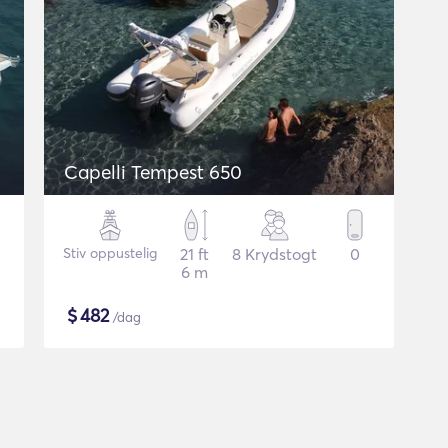
Capelli Tempest 650
Stiv oppustelig
21 ft
8 Krydstogt
0
6 m
$
482
/dag