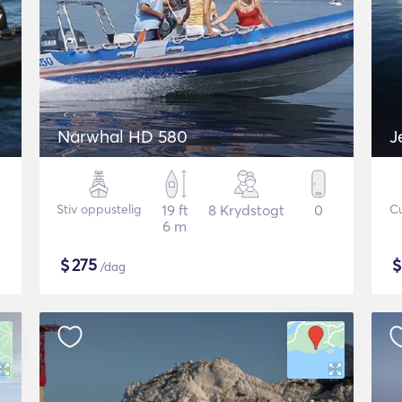
Narwhal HD 580
Stiv oppustelig
19 ft
8 Krydstogt
0
C
6 m
$
275
/dag