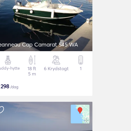
Jeanneau Cap Camarat 545 WA
uddy-hytte
18 ft
6 Krydstogt
1
5 m
$
298
/dag