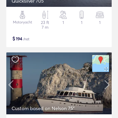
Quicksilver 705
Motoryacht
23 ft
1
1
1
7 m
$
194
/nat
Custom based on Nelson 75"