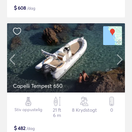
$
608
/dag
Capelli Tempest 650
Stiv oppustelig
21 ft
8 Krydstogt
0
6 m
$
482
/dag