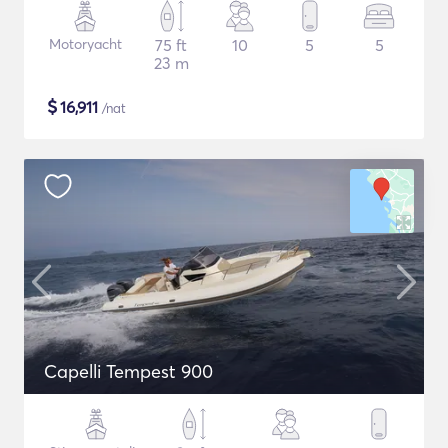
Motoryacht
75 ft
10
5
5
23 m
$
16,911
/nat
Capelli Tempest 900