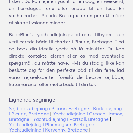
fiskeri. Du kan leje en yacht for en dag, en weekend,
en fler-dages ferie eller endda til en fest. En
yachtcharter i Plourin, Bretagne er en perfekt måde
at skabe livslange minder.
BednBlue's yachtudlejningsplatform tilbyder kun
verificerede både til charter i Plourin, Bretagne. Find
og book din ideelle yacht på få minutter. Du kan
direkte kontakte ejeren eller os med eventuelle
spørgsmål, du måtte have. Hvis du stadig ikke kan
beslutte dig for den perfekte båd til din ferie, lad
vores rejseeksperter foreslå de bedste sejlbåde,
katamaraner eller motorbåde til din tur.
Lignende søgninger
Sejlbådsudlejning i Plourin, Bretagne
|
Bådudlejning
i Plourin, Bretagne
|
Yachtudlejning i Creach Hamon,
Bretagne
|
Yachtudlejning i Portsall, Bretagne
|
Yachtudlejning i Ploumoguer, Bretagne
|
Yachtudlejning i Kervenny, Bretagne
|