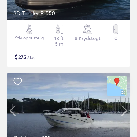
3D Tender R 550
Stiv oppustelig
18 ft
8 Krydstogt
0
5 m
$
275
/dag