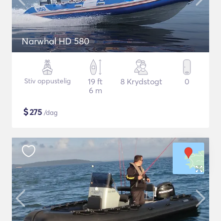
Narwhal HD 580
Stiv oppustelig
19 ft
8 Krydstogt
0
6 m
$
275
/dag