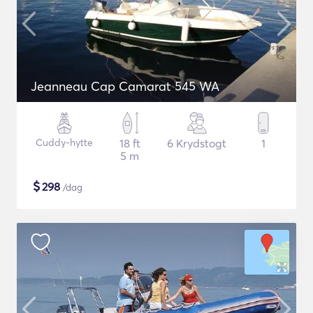
Jeanneau Cap Camarat 545 WA
Cuddy-hytte
18 ft
6 Krydstogt
1
5 m
$
298
/dag