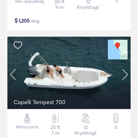
Stiv oppustelig
30 ft
12
1
9 m
Krydstogt
$
1,205
/dag
Capelli Tempest 700
Motoryacht
23 ft
12
0
7 m
Krydstogt