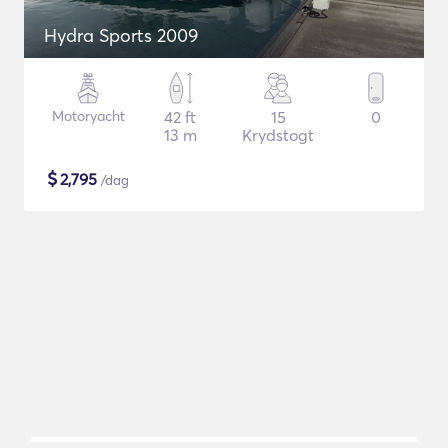
Hydra Sports 2009
Motoryacht
42 ft
15
0
13 m
Krydstogt
$
2,795
/dag