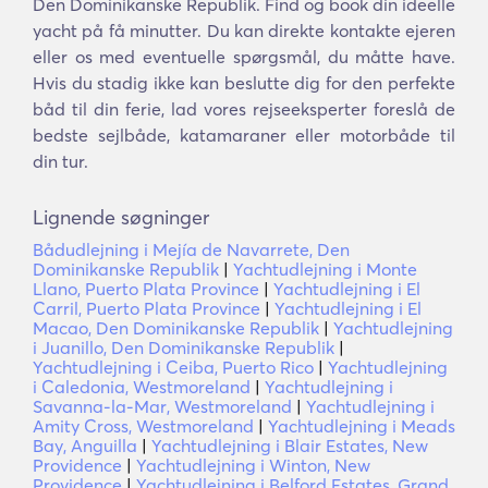
Den Dominikanske Republik. Find og book din ideelle
yacht på få minutter. Du kan direkte kontakte ejeren
eller os med eventuelle spørgsmål, du måtte have.
Hvis du stadig ikke kan beslutte dig for den perfekte
båd til din ferie, lad vores rejseeksperter foreslå de
bedste sejlbåde, katamaraner eller motorbåde til
din tur.
Lignende søgninger
Bådudlejning i Mejía de Navarrete, Den
Dominikanske Republik
|
Yachtudlejning i Monte
Llano, Puerto Plata Province
|
Yachtudlejning i El
Carril, Puerto Plata Province
|
Yachtudlejning i El
Macao, Den Dominikanske Republik
|
Yachtudlejning
i Juanillo, Den Dominikanske Republik
|
Yachtudlejning i Ceiba, Puerto Rico
|
Yachtudlejning
i Caledonia, Westmoreland
|
Yachtudlejning i
Savanna-la-Mar, Westmoreland
|
Yachtudlejning i
Amity Cross, Westmoreland
|
Yachtudlejning i Meads
Bay, Anguilla
|
Yachtudlejning i Blair Estates, New
Providence
|
Yachtudlejning i Winton, New
Providence
|
Yachtudlejning i Belford Estates, Grand