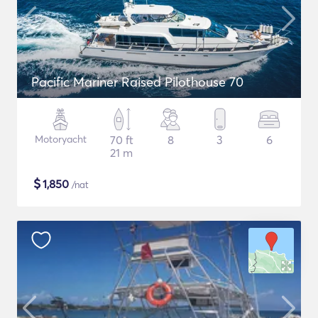
Pacific Mariner Raised Pilothouse 70
Motoryacht
70 ft
8
3
6
21 m
$
1,850
/nat