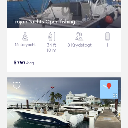
Trojan Yachts Open fishing
Motoryacht
34 ft
8 Krydstogt
1
10 m
$
760
/dag