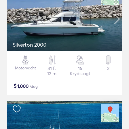
Silverton 2000
Motoryacht
41 ft
15
2
12 m
Krydstogt
$
1,000
/dag