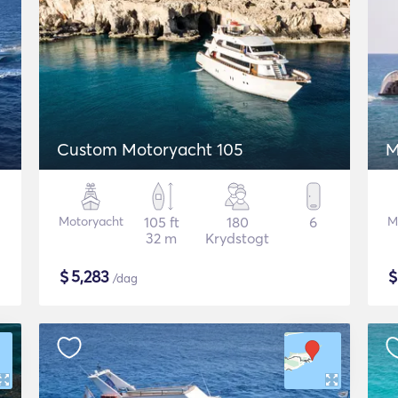
Custom Motoryacht 105
M
Motoryacht
105 ft
180
6
M
32 m
Krydstogt
$
5,283
/dag