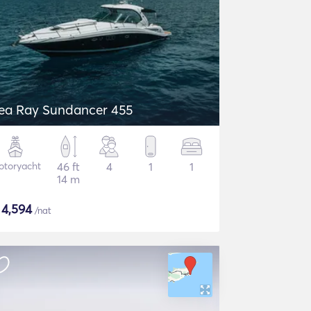
ea Ray Sundancer 455
otoryacht
46 ft
4
1
1
14 m
$
4,594
/nat