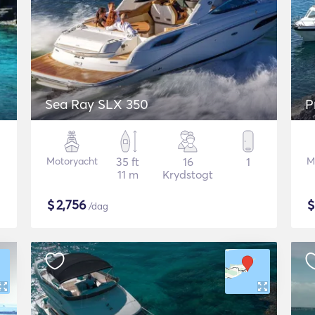
Sea Ray SLX 350
P
Motoryacht
35 ft
16
1
M
11 m
Krydstogt
$
2,756
/dag