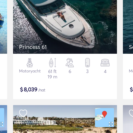
Princess 61
S
Motoryacht
61 ft
6
3
4
M
19 m
$
8,039
/nat