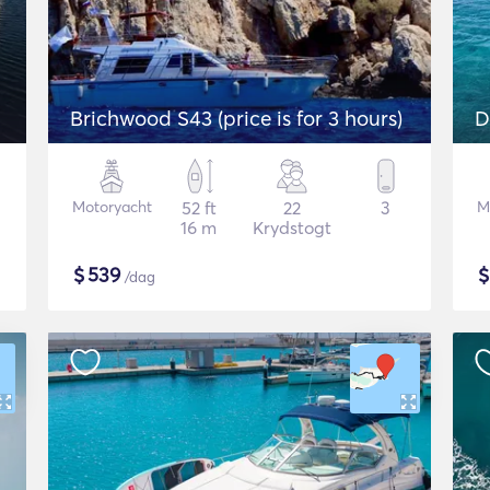
Brichwood S43 (price is for 3 hours)
D
Motoryacht
52 ft
22
3
M
16 m
Krydstogt
$
539
/dag