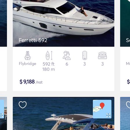
Ferretti 592
S
Flybridge
592 ft
6
3
3
M
180 m
$
9,188
/nat