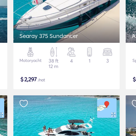
Searay 375 Sundancer
A
Motoryacht
38 ft
4
1
3
S
12 m
$
2,297
/nat