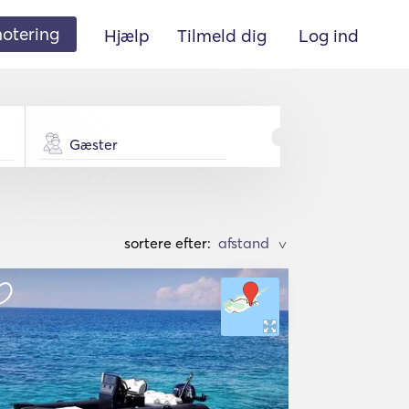
 notering
Hjælp
Tilmeld dig
Log ind
Gæster
sortere efter:
>