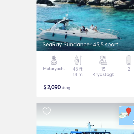
SeaRay Sundancer 45,5 sport
Motoryacht
46 ft
15
2
14 m
Krydstogt
$
2,090
/dag