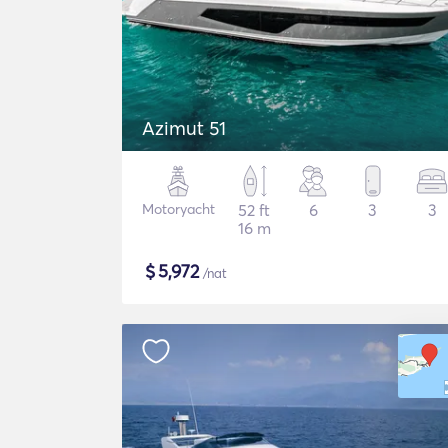
Azimut 51
Motoryacht
52 ft
6
3
3
16 m
$
5,972
/nat