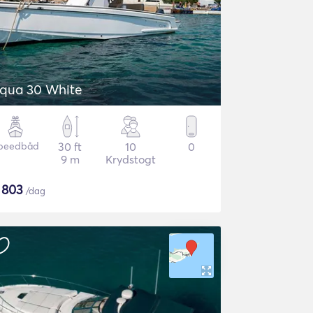
qua 30 White
peedbåd
30 ft
10
0
9 m
Krydstogt
$
803
/dag