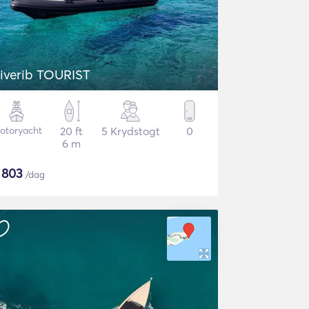
iverib TOURIST
otoryacht
20 ft
5 Krydstogt
0
6 m
$
803
/dag