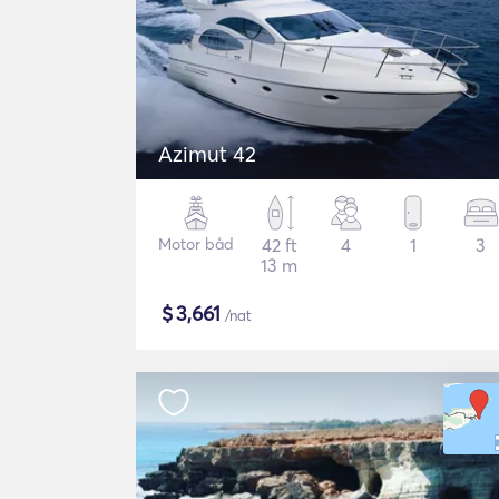
Azimut 42
Motor båd
42 ft
4
1
3
13 m
$
3,661
/nat