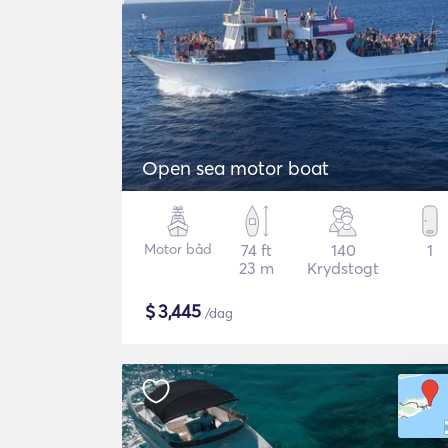
Open sea motor boat
Motor båd
74 ft
140
1
23 m
Krydstogt
$
3,445
/dag