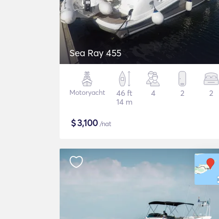
Sea Ray 455
Motoryacht
46 ft
4
2
2
14 m
$
3,100
/nat