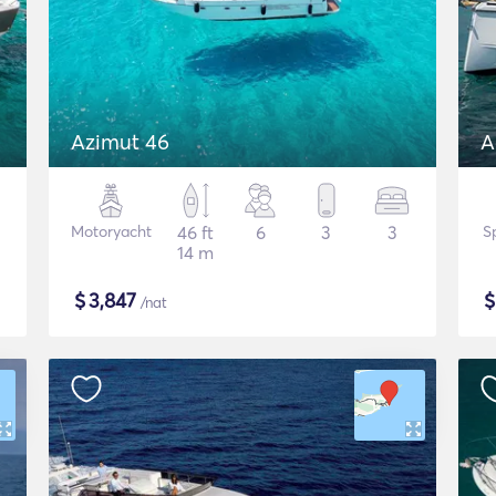
Azimut 46
A
Motoryacht
46 ft
6
3
3
S
14 m
$
3,847
/nat