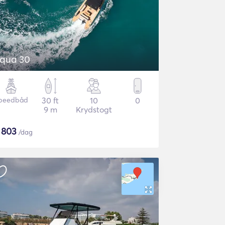
qua 30
peedbåd
30 ft
10
0
9 m
Krydstogt
$
803
/dag