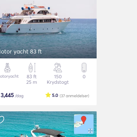
otor yacht 83 ft
otoryacht
83 ft
150
0
25 m
Krydstogt
$
3,445
5.0
/dag
(37
anmeldelser
)