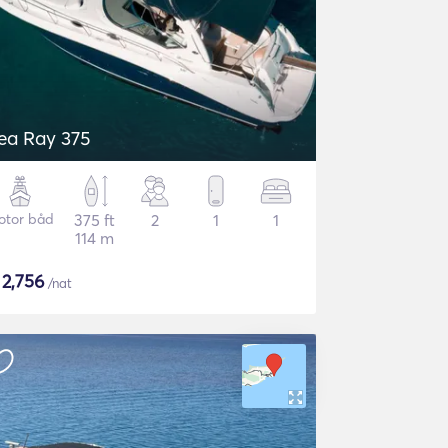
ea Ray 375
otor båd
375 ft
2
1
1
114 m
$
2,756
/nat