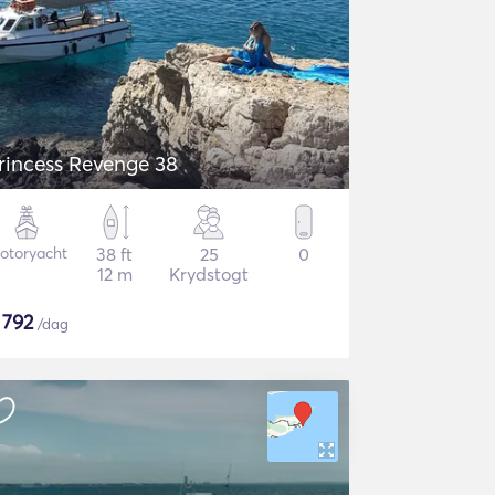
rincess Revenge 38
otoryacht
38 ft
25
0
12 m
Krydstogt
$
792
/dag