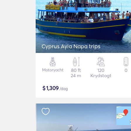
Cyprus Ayia Napa trips
Motoryacht
80 ft
120
0
24 m
Krydstogt
$
1,309
/dag