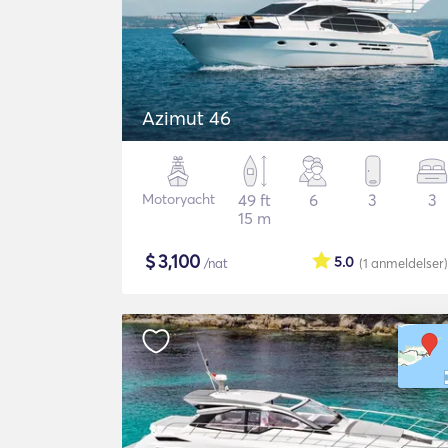
Azimut 46
Motoryacht
49 ft
6
3
3
15 m
$
3,100
5.0
/nat
(1
anmeldelser
)