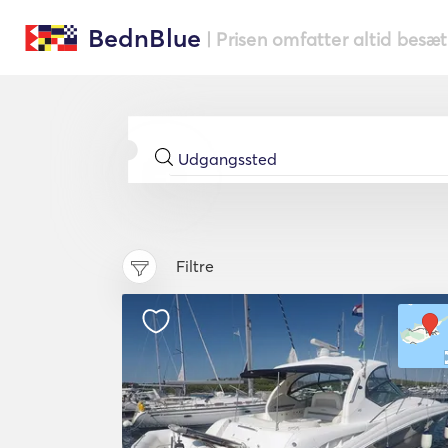
BednBlue
| Prisen omfatter altid besæ
Filtre