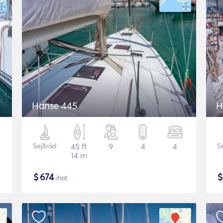
Hanse 445
H
Sejlbåd
45 ft
9
4
4
S
14 m
$
674
/nat