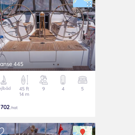
anse 445
ejlbåd
45 ft
9
4
5
14 m
$
702
/nat