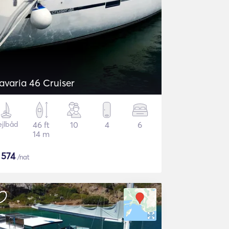
avaria 46 Cruiser
ejlbåd
46 ft
10
4
6
14 m
$
574
/nat