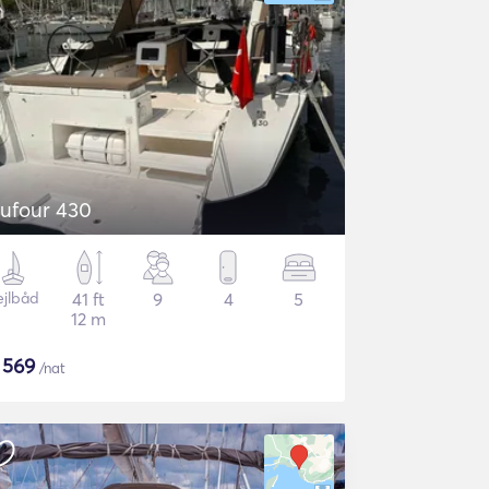
ufour 430
ejlbåd
41 ft
9
4
5
12 m
$
569
/nat