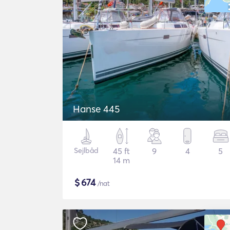
Hanse 445
Sejlbåd
45 ft
9
4
5
14 m
$
674
/nat