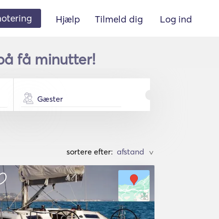
 notering
Hjælp
Tilmeld dig
Log ind
på få minutter!
Gæster
sortere efter:
>