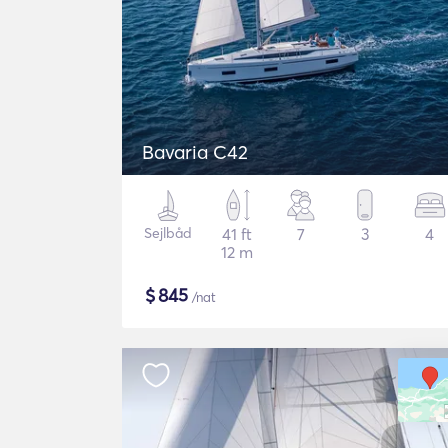
Bavaria C42
Sejlbåd
41 ft
7
3
4
12 m
$
845
/nat