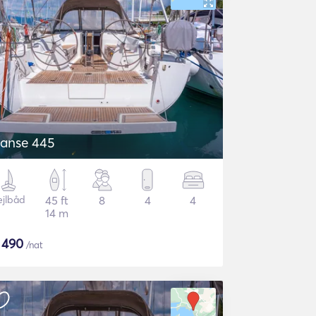
anse 445
ejlbåd
45 ft
8
4
4
14 m
$
490
/nat