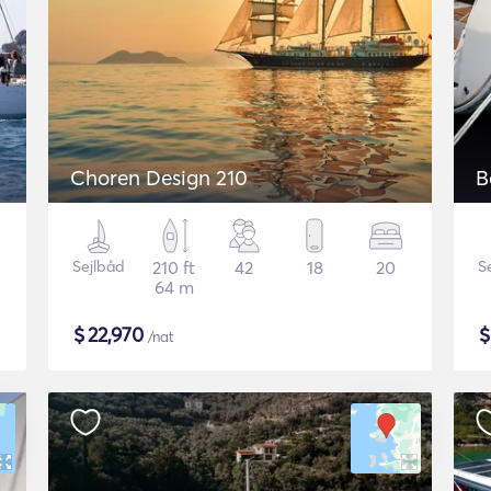
Choren Design 210
B
Sejlbåd
210 ft
42
18
20
S
64 m
$
22,970
/nat