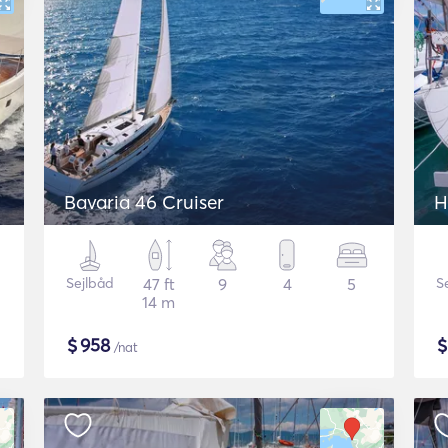
Bavaria 46 Cruiser
H
Sejlbåd
47 ft
9
4
5
S
14 m
$
958
/nat