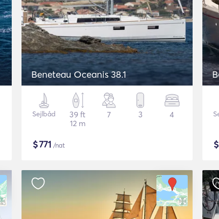
Beneteau Oceanis 38.1
B
Sejlbåd
39 ft
7
3
4
S
12 m
$
771
/nat