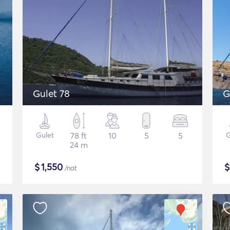
Gulet 78
G
Gulet
78 ft
10
5
5
G
24 m
$
1,550
/nat