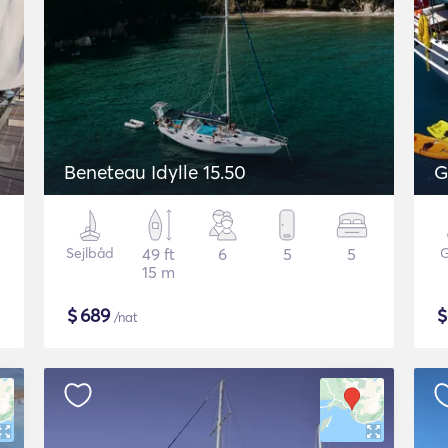
Beneteau Idylle 15.50
G
Sejlbåd
49 ft
6
5
5
G
15 m
$
689
/nat