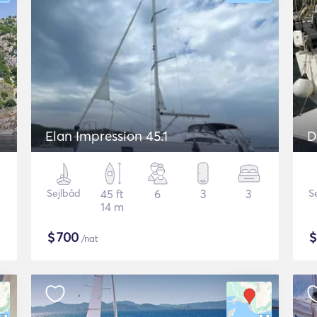
Elan Impression 45.1
D
Sejlbåd
45 ft
6
3
3
S
14 m
$
700
/nat