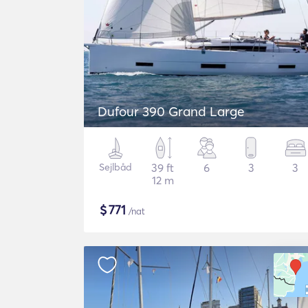
Dufour 390 Grand Large
Sejlbåd
39 ft
6
3
3
12 m
$
771
/nat