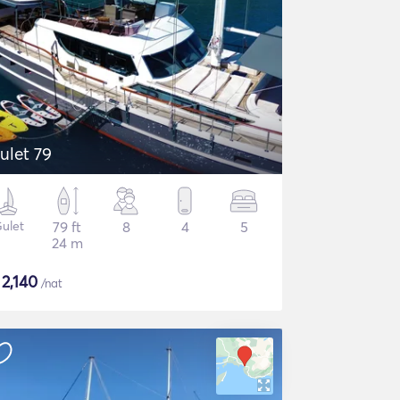
ulet 79
ulet
79 ft
8
4
5
24 m
$
2,140
/nat