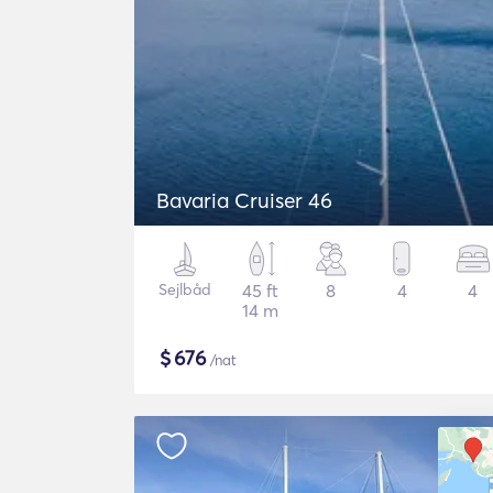
Bavaria Cruiser 46
Sejlbåd
45 ft
8
4
4
14 m
$
676
/nat