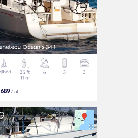
eneteau Oceanis 34.1
ejlbåd
35 ft
6
3
3
11 m
$
689
/nat