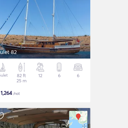
ulet 82
ulet
82 ft
12
6
6
25 m
$
1,264
/nat