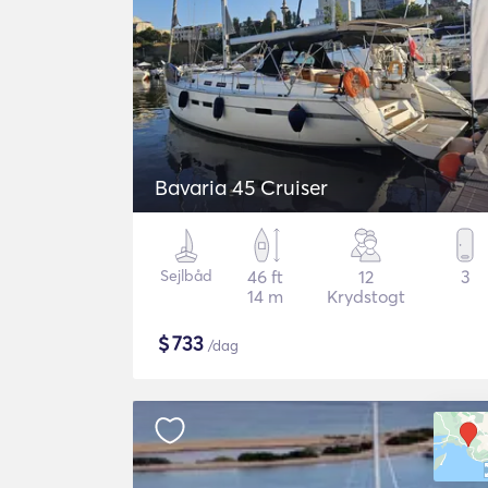
Bavaria 45 Cruiser
Sejlbåd
46 ft
12
3
14 m
Krydstogt
$
733
/dag