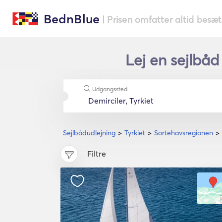
BednBlue
| Prisen omfatter altid besæ
Lej en sejlbåd
Udgangssted
Sejlbådudlejning
Tyrkiet
Sortehavsregionen
Filtre