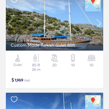
Custom Made Turkish Gulet 85ft
Gulet
85 ft
20
10
10
26 m
$
1,969
/nat