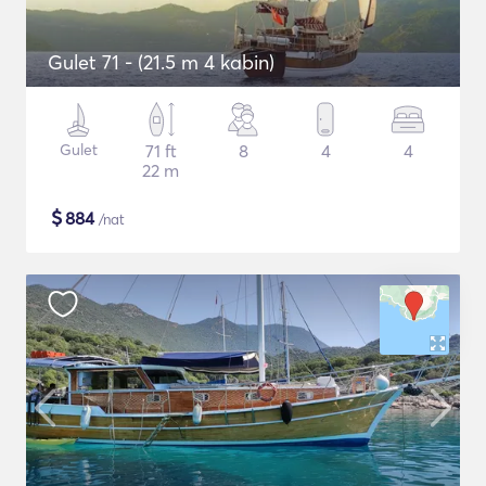
Gulet 71 - (21.5 m 4 kabin)
Gulet
71 ft
8
4
4
22 m
$
884
/nat