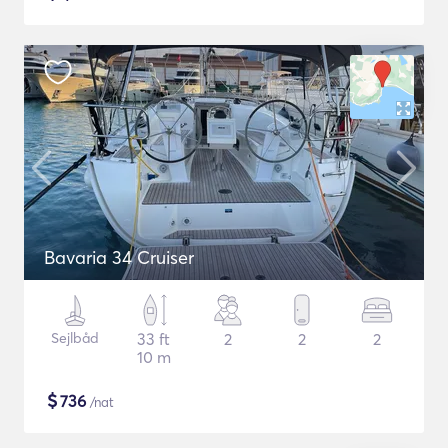
Bavaria 34 Cruiser
Sejlbåd
33 ft
2
2
2
10 m
$
736
/nat