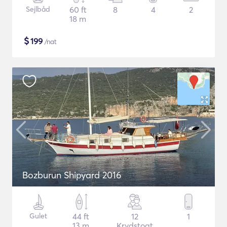
Sejlbåd
60 ft
8
4
2
18 m
$
199
/nat
Bozburun Shipyard 2016
Gulet
44 ft
12
1
13 m
Krydstogt