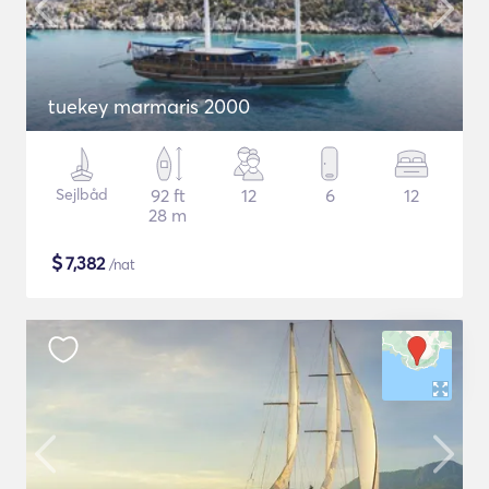
tuekey marmaris 2000
Sejlbåd
92 ft
12
6
12
28 m
$
7,382
/nat