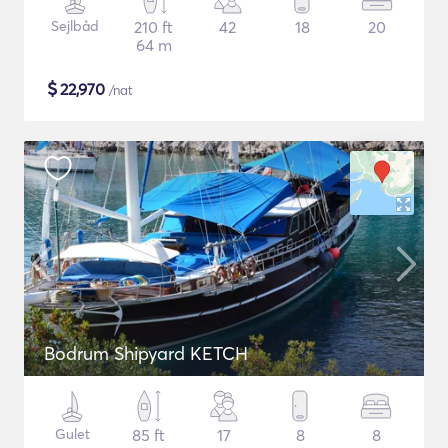
Sejlbåd
210 ft
42
18
20
64 m
$
22,970
/nat
Bodrum Shipyard KETCH
Gulet
85 ft
17
8
8