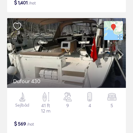
$
1,401
/nat
Dufour 430
Sejlbåd
41 ft
9
4
5
12 m
$
569
/nat