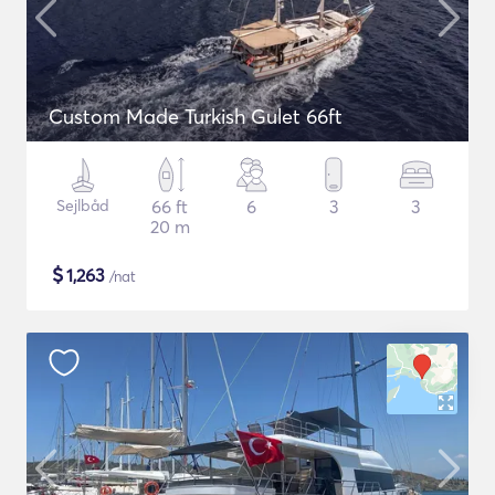
Custom Made Turkish Gulet 66ft
Sejlbåd
66 ft
6
3
3
20 m
$
1,263
/nat