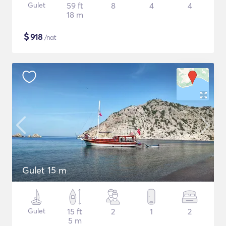
Gulet
59 ft
8
4
4
18 m
$
918
/nat
Gulet 15 m
Gulet
15 ft
2
1
2
5 m