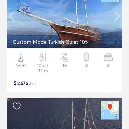
Custom Made Turkish Gulet 105
Gulet
105 ft
16
8
8
32 m
$
2,676
/nat