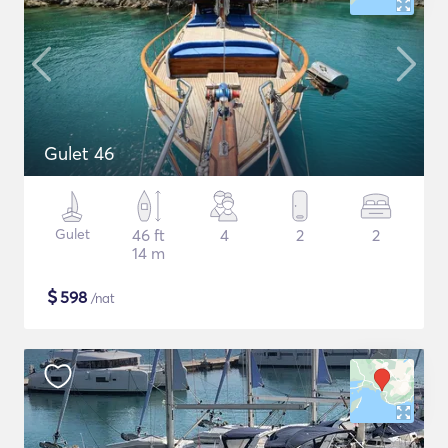
Gulet 46
Gulet
46 ft
4
2
2
14 m
$
598
/nat