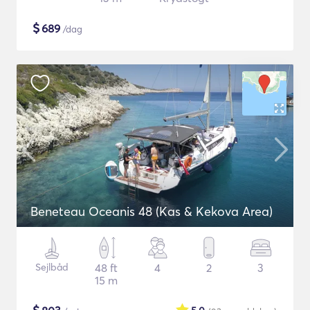
$
689
/dag
Beneteau Oceanis 48 (Kas & Kekova Area)
Sejlbåd
48 ft
4
2
3
15 m