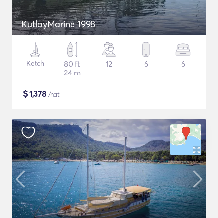
KutlayMarine 1998
Ketch
80 ft
12
6
6
24 m
$
1,378
/nat