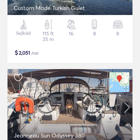
Custom Made Turkish Gulet
Sejlbåd
115 ft
16
8
8
35 m
$
2,051
/nat
Jeanneau Sun Odyssey 380