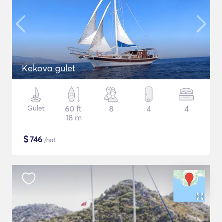
Kekova gulet
Gulet
60 ft
8
4
4
18 m
$
746
/nat