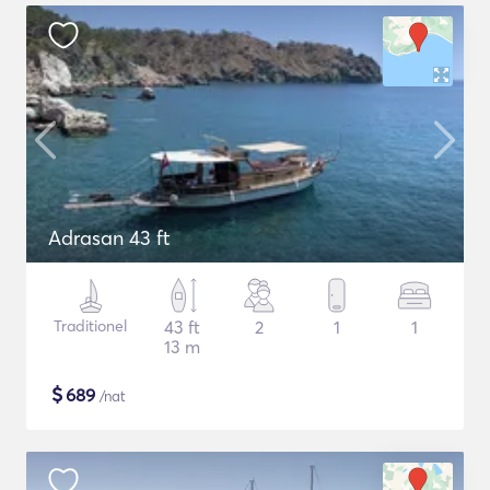
Adrasan 43 ft
Traditionel
43 ft
2
1
1
13 m
$
689
/nat