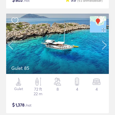
$
803
5.0
/nat
(93
anmeldelser
)
Gulet 85
Gulet
72 ft
8
4
4
22 m
$
1,378
/nat