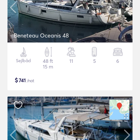
Beneteau Oceanis 48
Sejlbåd
48 ft
11
5
6
15 m
$
741
/nat