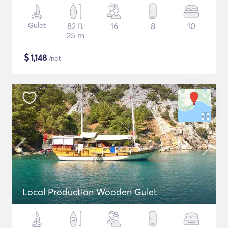
Gulet
82 ft
16
8
10
25 m
$
1,148
/nat
Local Production Wooden Gulet