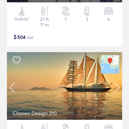
Sejlbåd
37 ft
7
3
4
11 m
$
504
/nat
Choren Design 210