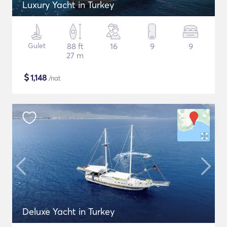
Luxury Yacht in Turkey
Gulet
88 ft
16
9
9
27 m
$
1,148
/nat
Deluxe Yacht in Turkey