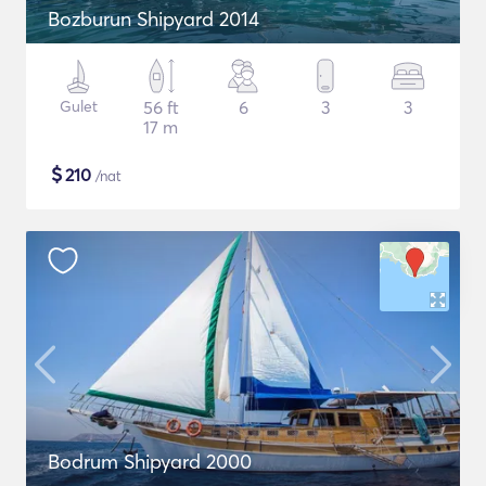
Bozburun Shipyard 2014
Gulet
56 ft
6
3
3
17 m
$
210
/nat
Bodrum Shipyard 2000