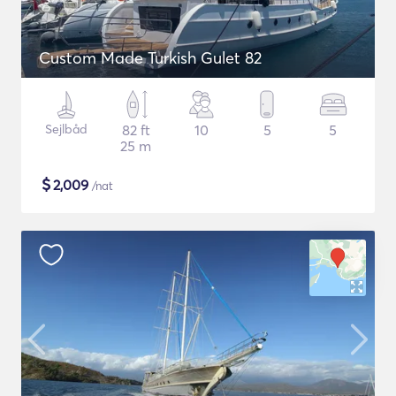
Custom Made Turkish Gulet 82
Sejlbåd
82 ft
10
5
5
25 m
$
2,009
/nat