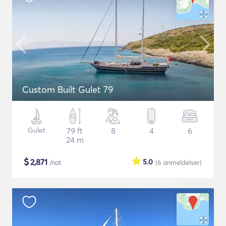
Custom Built Gulet 79
Gulet
79 ft
8
4
6
24 m
$
2,871
5.0
/nat
(6
anmeldelser
)