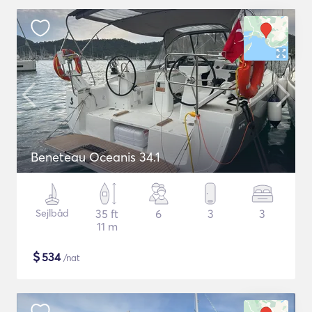
Beneteau Oceanis 34.1
Sejlbåd
35 ft
6
3
3
11 m
$
534
/nat