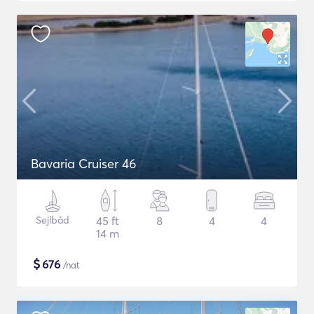
Bavaria Cruiser 46
Sejlbåd
45 ft
8
4
4
14 m
$
676
/nat