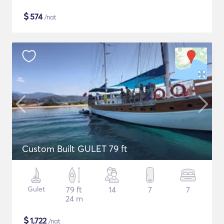
$
574
/nat
Custom Built GULET 79 ft
Gulet
79 ft
14
7
7
24 m
$
1,722
/nat