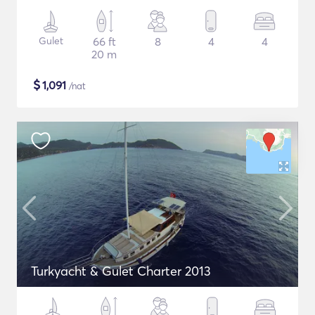
Gulet
66 ft
8
4
4
20 m
$
1,091
/nat
Turkyacht & Gulet Charter 2013