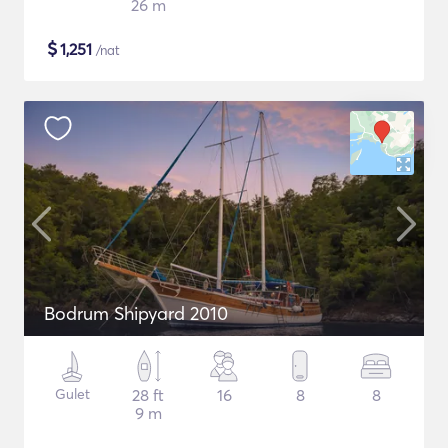
26 m
$
1,251
/nat
Bodrum Shipyard 2010
Gulet
28 ft
16
8
8
9 m