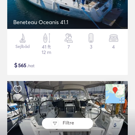
Beneteau Oceanis 41.1
Sejlbåd
41 ft
7
3
4
12 m
$
565
/nat
Filtre