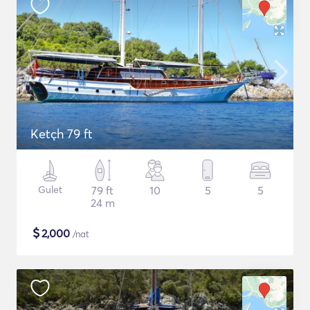
Ketçh 79 ft
Gulet
79 ft
10
5
5
24 m
$
2,000
/nat