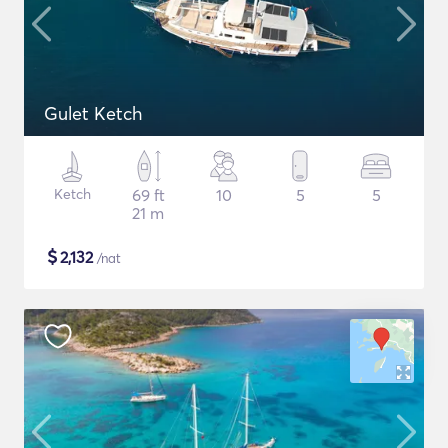
Gulet Ketch
Ketch
69 ft
10
5
5
21 m
$
2,132
/nat