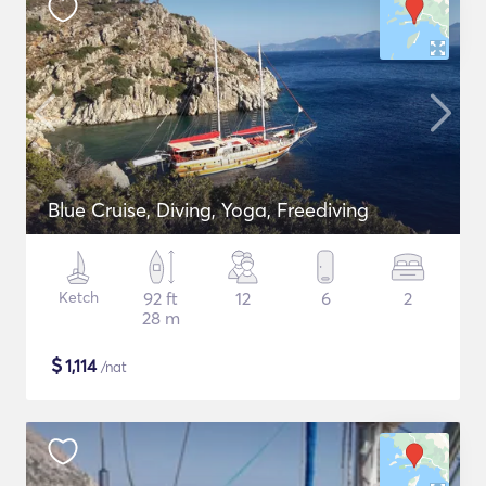
Blue Cruise, Diving, Yoga, Freediving
Ketch
92 ft
12
6
2
28 m
$
1,114
/nat