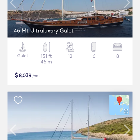
46 Mt Ultraluxury Gulet
Gulet
151 ft
12
6
8
46 m
$
8,039
/nat