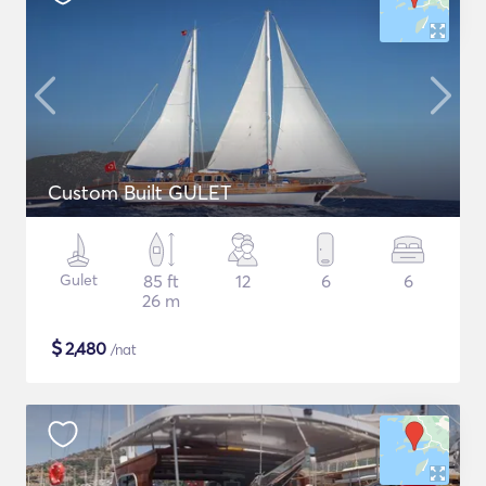
Custom Built GULET
Gulet
85 ft
12
6
6
26 m
$
2,480
/nat