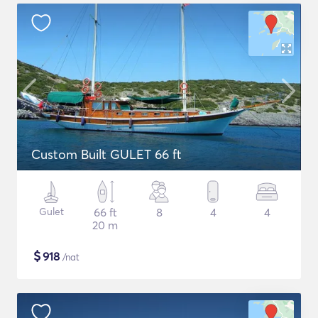
Custom Built GULET 66 ft
Gulet
66 ft
8
4
4
20 m
$
918
/nat