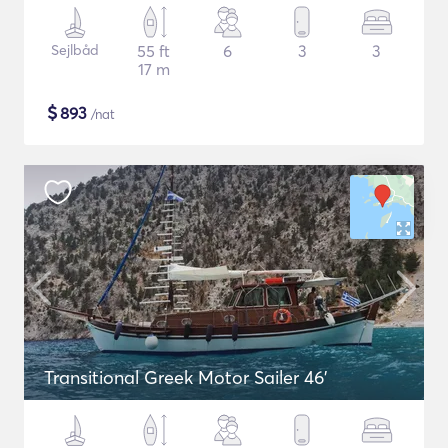
Sejlbåd
55 ft
6
3
3
17 m
$
893
/nat
Transitional Greek Motor Sailer 46'