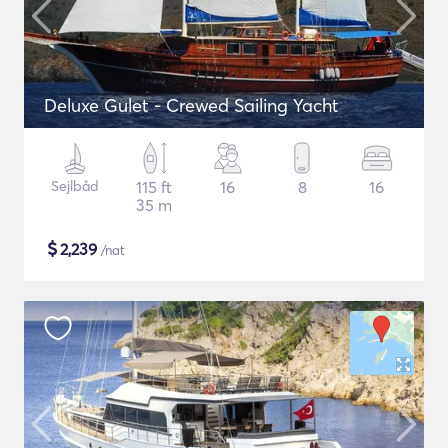
Deluxe Gulet - Crewed Sailing Yacht
Sejlbåd
115 ft
16
8
16
35 m
$
2,239
/nat