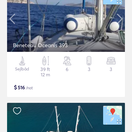
Beneteau Oceanis 393
Sejlbåd
39 ft
6
3
3
12 m
$
516
/nat