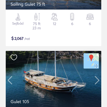
Sailing Gulet 75 ft
Sejlbåd
75 ft
12
6
6
23 m
$
2,067
/nat
Gulet 105