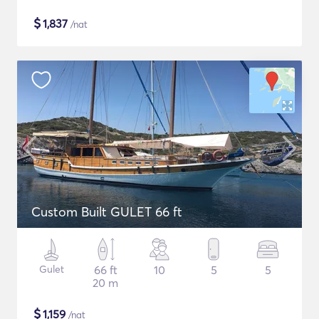
$
1,837
/nat
Custom Built GULET 66 ft
Gulet
66 ft
10
5
5
20 m
$
1,159
/nat