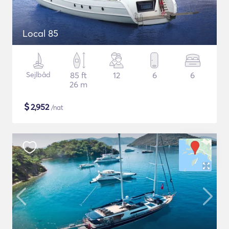
Local 85
Sejlbåd
85 ft
12
6
6
26 m
$
2,952
/nat