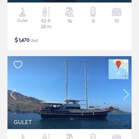
Gulet
92 ft
16
8
10
28 m
$
1,470
/nat
GULET