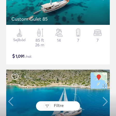
Custom Gulet 85
Sejlbåd
85 ft
14
7
7
26 m
$
1,091
/nat
Filtre