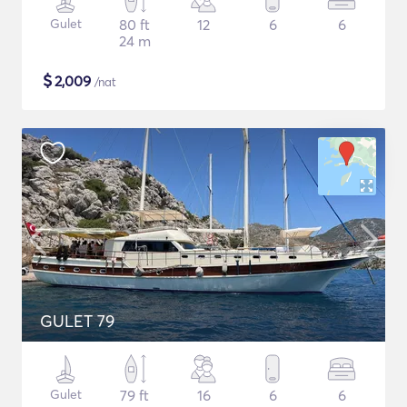
Gulet
80 ft
12
6
6
24 m
$
2,009
/nat
GULET 79
Gulet
79 ft
16
6
6