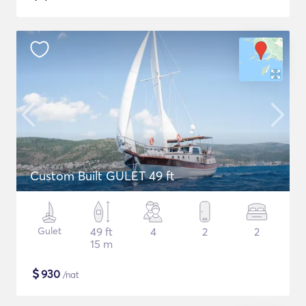
Custom Built GULET 49 ft
Gulet
49 ft
4
2
2
15 m
$
930
/nat