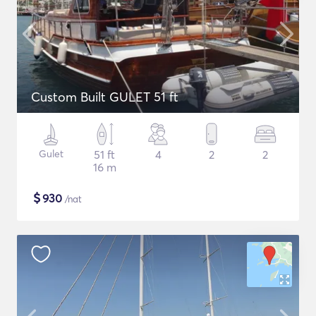
Custom Built GULET 51 ft
Gulet
51 ft
4
2
2
16 m
$
930
/nat