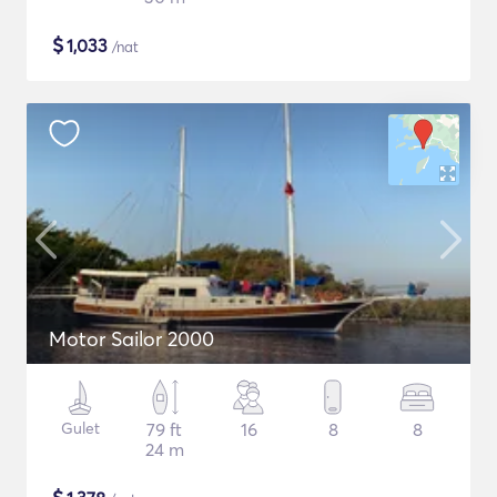
$
1,033
/nat
Motor Sailor 2000
Gulet
79 ft
16
8
8
24 m