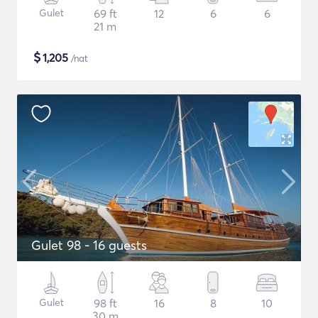
Gulet
69 ft
12
6
6
21 m
$
1,205
/nat
Gulet 98 - 16 guests
Gulet
98 ft
16
8
10
30 m