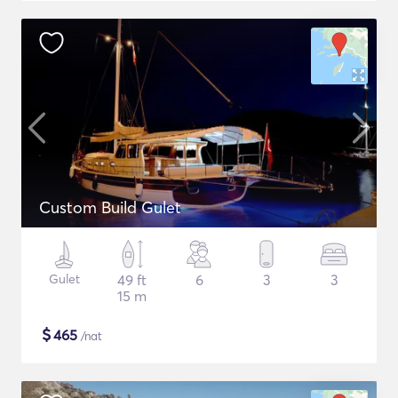
Custom Build Gulet
Gulet
49 ft
6
3
3
15 m
$
465
/nat