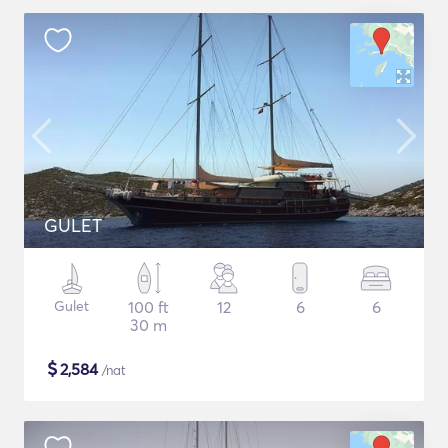
GULET
Gulet
100 ft
12
6
6
30 m
$
2,584
/nat