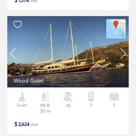
$
1,378
/nat
Wood Gulet
Gulet
98 ft
14
7
7
30 m
$
2,624
/nat