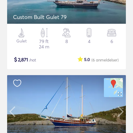
Custom Built Gulet 79
Gulet
79 ft
8
4
6
24 m
$
2,871
5.0
/nat
(6
anmeldelser
)