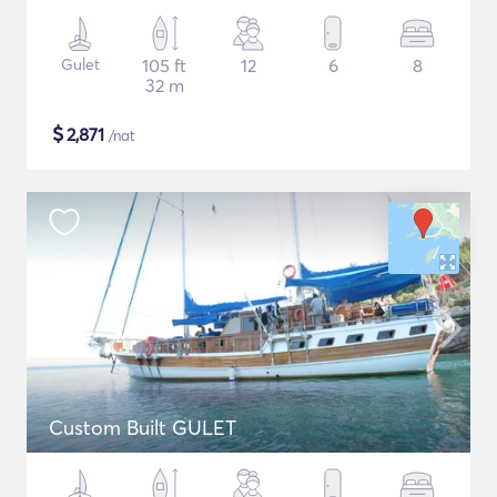
Gulet
105 ft
12
6
8
32 m
$
2,871
/nat
Custom Built GULET