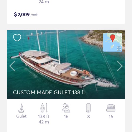
24 m
$
2,009
/nat
CUSTOM MADE GULET 138 ft
Gulet
138 ft
16
8
16
42 m