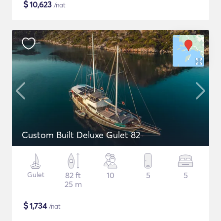
$
10,623
/nat
Custom Built Deluxe Gulet 82
Gulet
82 ft
10
5
5
25 m
$
1,734
/nat