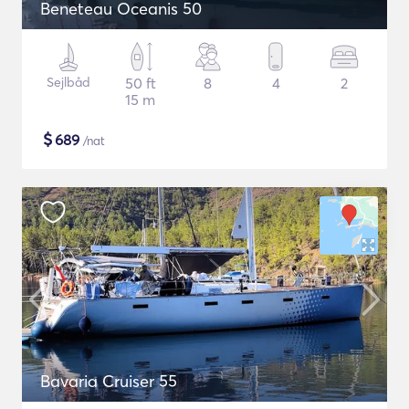
Beneteau Oceanis 50
Sejlbåd
50 ft
8
4
2
15 m
$
689
/nat
Bavaria Cruiser 55