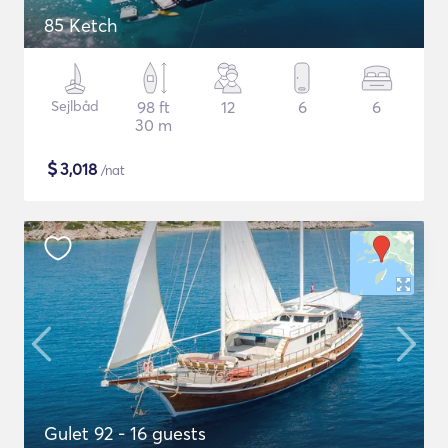
85 Ketch
Sejlbåd
98 ft
12
6
6
30 m
$
3,018
/nat
Gulet 92 - 16 guests