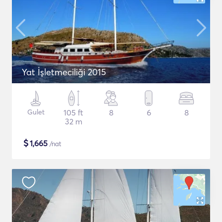
Yat İşletmeciliği 2015
Gulet
105 ft
8
6
8
32 m
$
1,665
/nat