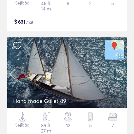
Sejlbåd
46 ft
8
2
5
14 m
$
631
/nat
Hand made Gullet 89
Sejlbåd
89 ft
12
5
7
27 m