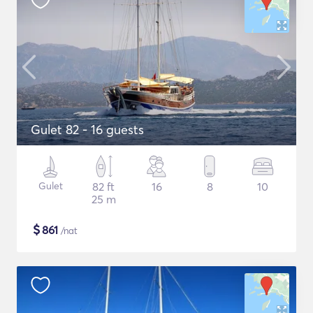
Gulet 82 - 16 guests
Gulet
82 ft
16
8
10
25 m
$
861
/nat